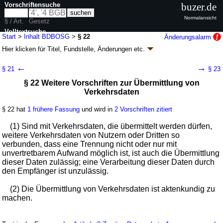
Vorschriftensuche
buzer.de
Normalansicht
§ / Art.
Gesetz
Volltextsuche
Start
>
Inhalt BDBOSG
>
§ 22
Änderungsalarm
Hier klicken für
Titel, Fundstelle, Änderungen
etc.
nur in BDBOSG
§ 22 - BDBOS-Gesetz (BDBOSG)
←
→
§ 21
§ 23
G. v. 28.08.2006
BGBl. I S. 2039
(
Nr. 41
); zuletzt geändert durch
Artikel 9
§ 22 Weitere Vorschriften zur Übermittlung von
G. v. 19.12.2022
BGBl. I S. 2632
Verkehrsdaten
Geltung ab 01.09.2006; FNA: 200-7
Behördenaufbau
11 weitere Fassungen
|
Drucksachen / Entwurf / Begründung
|
§ 22 hat
1 frühere Fassung
und wird in
2 Vorschriften zitiert
wird in 38 Vorschriften zitiert
(1) Sind mit Verkehrsdaten, die übermittelt werden dürfen,
weitere Verkehrsdaten von Nutzern oder Dritten so
verbunden, dass eine Trennung nicht oder nur mit
unvertretbarem Aufwand möglich ist, ist auch die Übermittlung
dieser Daten zulässig; eine Verarbeitung dieser Daten durch
den Empfänger ist unzulässig.
(2) Die Übermittlung von Verkehrsdaten ist aktenkundig zu
machen.