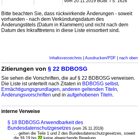
vom 20.11.2019 BGBl. I S. 1626
Bitte beachten Sie, dass rückwirkende Änderungen - soweit
vorhanden - nach dem Verkündungsdatum des
Änderungstitels (Datum in Klammern) und nicht nach dem
Datum des Inkrafttretens in diese Liste einsortiert sind.
Inhaltsverzeichnis
|
Ausdrucken/PDF
|
nach oben
Zitierungen von
§ 22 BDBOSG
Sie sehen die Vorschriften, die auf § 22 BDBOSG verweisen.
Die Liste ist unterteilt nach Zitaten in
BDBOSG selbst
,
Ermächtigungsgrundlagen
,
anderen geltenden Titeln
,
Änderungsvorschriften
und in
aufgehobenen Titeln
.
interne Verweise
§ 18 BDBOSG Anwendbarkeit des
Bundesdatenschutzgesetzes
(vom 26.11.2019)
... gelten die Teile 1 und 2 des Bundesdatenschutzgesetzes, soweit
die §§ 19 bis
22
keine abweichende Regelung ...