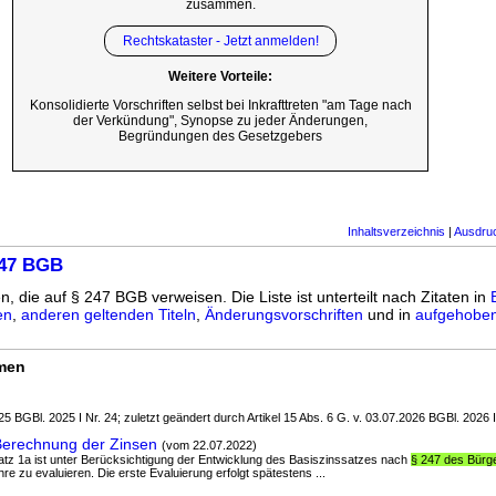
zusammen.
Rechtskataster - Jetzt anmelden!
Weitere Vorteile:
Konsolidierte Vorschriften selbst bei Inkrafttreten "am Tage nach
der Verkündung", Synopse zu jeder Änderungen,
Begründungen des Gesetzgebers
Inhaltsverzeichnis
|
Ausdru
247 BGB
n, die auf § 247 BGB verweisen. Die Liste ist unterteilt nach Zitaten in
en
,
anderen geltenden Titeln
,
Änderungsvorschriften
und in
aufgehoben
rmen
5 BGBl. 2025 I Nr. 24; zuletzt geändert durch Artikel 15 Abs. 6 G. v. 03.07.2026 BGBl. 2026 I
erechnung der Zinsen
(vom 22.07.2022)
atz 1a ist unter Berücksichtigung der Entwicklung des Basiszinssatzes nach
§ 247 des Bürg
re zu evaluieren. Die erste Evaluierung erfolgt spätestens ...