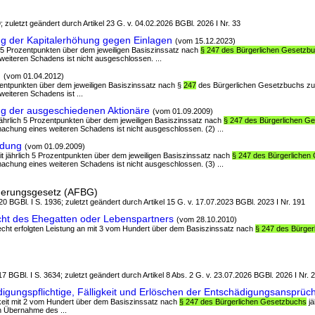
; zuletzt geändert durch Artikel 23 G. v. 04.02.2026 BGBl. 2026 I Nr. 33
ng der Kapitalerhöhung gegen Einlagen
(vom 15.12.2023)
rlich 5 Prozentpunkten über dem jeweiligen Basiszinssatz nach
§ 247 des Bürgerlichen Gesetzb
eiteren Schadens ist nicht ausgeschlossen. ...
g
(vom 01.04.2012)
Prozentpunkten über dem jeweiligen Basiszinssatz nach §
247
des Bürgerlichen Gesetzbuchs zu 
eiteren Schadens ist ...
ng der ausgeschiedenen Aktionäre
(vom 01.09.2009)
t jährlich 5 Prozentpunkten über dem jeweiligen Basiszinssatz nach
§ 247 des Bürgerlichen G
achung eines weiteren Schadens ist nicht ausgeschlossen. (2) ...
ndung
(vom 01.09.2009)
mit jährlich 5 Prozentpunkten über dem jeweiligen Basiszinssatz nach
§ 247 des Bürgerlichen
achung eines weiteren Schadens ist nicht ausgeschlossen. (3) ...
rderungsgesetz (AFBG)
0 BGBl. I S. 1936; zuletzt geändert durch Artikel 15 G. v. 17.07.2023 BGBl. 2023 I Nr. 191
cht des Ehegatten oder Lebenspartners
(vom 28.10.2010)
recht erfolgten Leistung an mit 3 vom Hundert über dem Basiszinssatz nach
§ 247 des Bürge
)
7 BGBl. I S. 3634; zuletzt geändert durch Artikel 8 Abs. 2 G. v. 23.07.2026 BGBl. 2026 I Nr. 
gungspflichtige, Fälligkeit und Erlöschen der Entschädigungsansprüc
ligkeit mit 2 vom Hundert über dem Basiszinssatz nach
§ 247 des Bürgerlichen Gesetzbuchs
jä
h Übernahme des ...