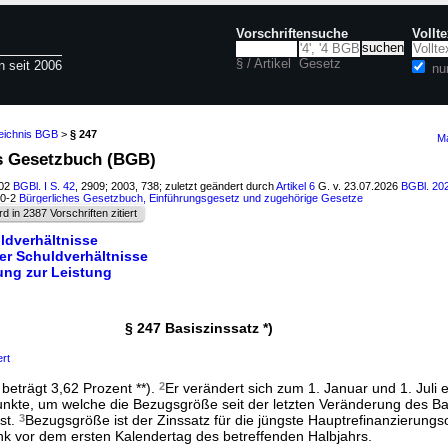
Vorschriftensuche
Vollt
§ / Artikel
Gesetz
n seit 2006
nu
zeichnis BGB
>
§ 247
Ma
es Gesetzbuch (BGB)
002
BGBl. I S. 42
, 2909; 2003, 738; zuletzt geändert durch
Artikel 6
G. v. 23.07.2026
BGBl. 202
00-2
Bürgerliches Gesetzbuch, Einführungsgesetz und zugehörige Gesetze
rd in 2387 Vorschriften zitiert
ldverhältnisse
der Schuldverhältnisse
tung zur Leistung
§ 247 Basiszinssatz *)
ert
 beträgt 3,62 Prozent **).
2
Er verändert sich zum 1. Januar und 1. Juli 
nkte, um welche die Bezugsgröße seit der letzten Veränderung des Ba
ist.
3
Bezugsgröße ist der Zinssatz für die jüngste Hauptrefinanzierungs
k vor dem ersten Kalendertag des betreffenden Halbjahrs.