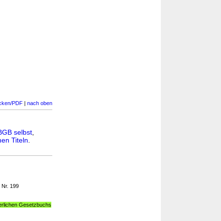
cken/PDF
|
nach oben
BGB selbst
,
en Titeln
.
 Nr. 199
erlichen Gesetzbuchs