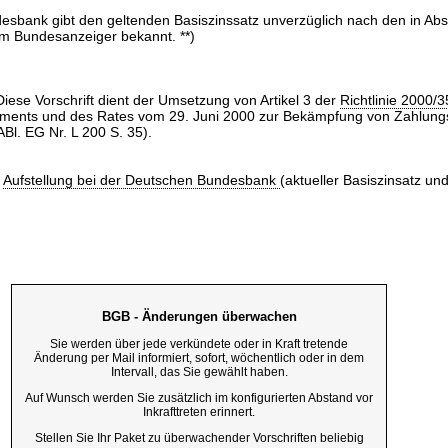
esbank gibt den geltenden Basiszinssatz unverzüglich nach den in Abs
m Bundesanzeiger bekannt. **)
Diese Vorschrift dient der Umsetzung von Artikel 3 der
Richtlinie 2000/
aments und des Rates vom 29. Juni 2000 zur Bekämpfung von Zahlung
Bl. EG Nr. L 200 S. 35).
e
Aufstellung bei der Deutschen Bundesbank
(aktueller Basiszinsatz un
BGB - Änderungen überwachen
Sie werden über jede verkündete oder in Kraft tretende
Änderung per Mail informiert, sofort, wöchentlich oder in dem
Intervall, das Sie gewählt haben.
Auf Wunsch werden Sie zusätzlich im konfigurierten Abstand vor
Inkrafttreten erinnert.
Stellen Sie Ihr Paket zu überwachender Vorschriften beliebig