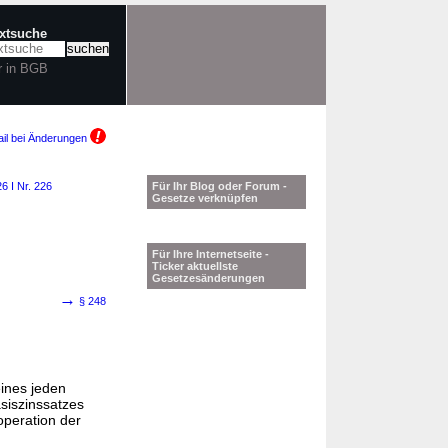
extsuche
r in BGB
il bei Änderungen
6 I Nr. 226
Für Ihr Blog oder Forum -
Gesetze verknüpfen
Für Ihre Internetseite -
Ticker aktuellste
Gesetzesänderungen
→
§ 248
eines jeden
siszinssatzes
operation der