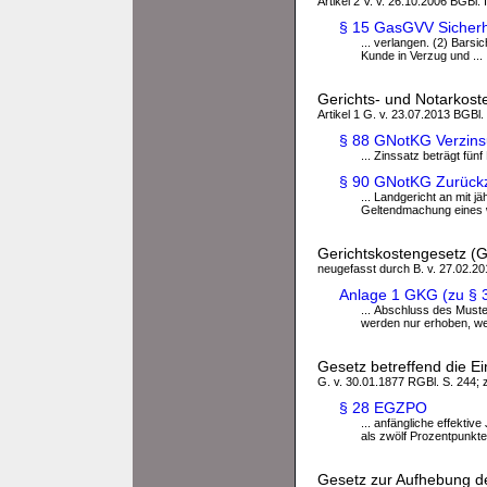
Artikel 2 V. v. 26.10.2006 BGBl.
§ 15 GasGVV Sicherhe
... verlangen. (2) Bars
Kunde in Verzug und ...
Gerichts- und Notarkos
Artikel 1 G. v. 23.07.2013 BGBl.
§ 88 GNotKG Verzins
... Zinssatz beträgt fü
§ 90 GNotKG Zurückz
... Landgericht an mit 
Geltendmachung eines 
Gerichtskostengesetz (
neugefasst durch B. v. 27.02.201
Anlage 1 GKG (zu § 3
... Abschluss des Must
werden nur erhoben, wen
Gesetz betreffend die E
G. v. 30.01.1877 RGBl. S. 244; z
§ 28 EGZPO
... anfängliche effekti
als zwölf Prozentpunkte 
Gesetz zur Aufhebung d