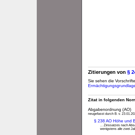
Zitierungen von
§ 
Sie sehen die Vorschrifte
Ermächtigungsgrundlag
Zitat in folgenden No
Abgabenordnung (AO)
neugefasst durch B. v. 23.01.202
§ 238 AO Höhe und B
... Zinssatzes nach Abs
wenigstens alle zwei Jah