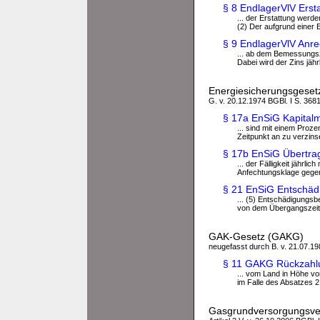
§ 8 EndlagerVlV Erst
... der Erstattung werd
(2) Der aufgrund einer E
§ 9 EndlagerVlV Anr
... ab dem Bemessungs
Dabei wird der Zins jährl
Energiesicherungsgeset
G. v. 20.12.1974 BGBl. I S. 3681
§ 17a EnSiG Kapita
... sind mit einem Pro
Zeitpunkt an zu verzinse
§ 17b EnSiG Übertr
... der Fälligkeit jährl
Anfechtungsklage gegen
§ 21 EnSiG Entschäd
... (5) Entschädigungs
von dem Übergangszeitp
GAK-Gesetz (GAKG)
neugefasst durch B. v. 21.07.198
§ 11 GAKG Rückzahlu
... vom Land in Höhe v
im Falle des Absatzes 2
Gasgrundversorgungsv