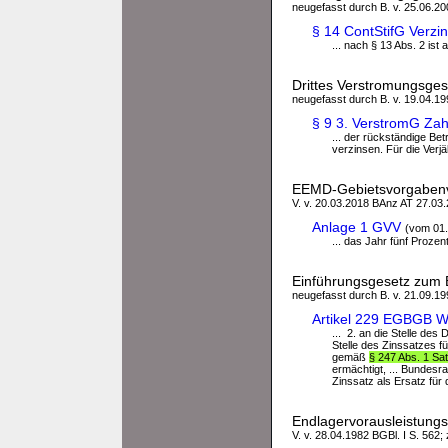
neugefasst durch B. v. 25.06.200
§ 14 ContStifG Verzi
... nach § 13 Abs. 2 is
Drittes Verstromungsges
neugefasst durch B. v. 19.04.199
§ 9 3. VerstromG Zah
... der rückständige Be
verzinsen. Für die Verjä
EEMD-Gebietsvorgaben
V. v. 20.03.2018 BAnz AT 27.03.2
Anlage 1 GVV
(vom 01.
... das Jahr fünf Proz
Einführungsgesetz zum 
neugefasst durch B. v. 21.09.199
Artikel 229 EGBGB We
... 2. an die Stelle de
Stelle des Zinssatzes 
gemäß
§ 247 Abs. 1 Sa
ermächtigt, ... Bundes
Zinssatz als Ersatz fü
Endlagervorausleistung
V. v. 28.04.1982 BGBl. I S. 562;