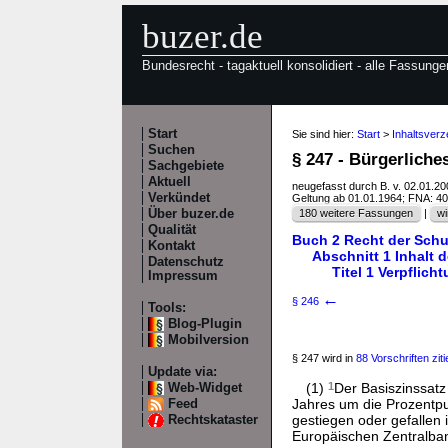
buzer.de
Bundesrecht - tagaktuell konsolidiert - alle Fassunge
Start
Sie sind hier:
Start
>
Inhaltsver
Suchen
§ 247 - Bürgerlich
Sachgebiete
Aktuell
neugefasst durch B. v. 02.01.2
Verkündet
Geltung ab 01.01.1964; FNA: 4
Über buzer.de
180 weitere Fassungen
|
wi
Qualität
Buch 2 Recht der Schu
Kontakt
Abschnitt 1 Inhalt 
Datenschutz
Titel 1 Verpflich
Impressum
←
§ 246
Tools:
Blog-Plugin
Mobilversion
§ 247 wird in
88 Vorschriften ziti
Update via:
(1)
1
Der Basiszinssatz
Web-Widget
Jahres um die Prozentpu
Feed
gestiegen oder gefallen 
Rechtskataster
Europäischen Zentralban