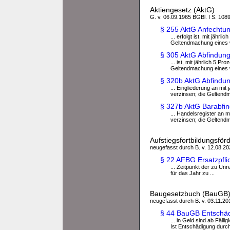
Aktiengesetz (AktG)
G. v. 06.09.1965 BGBl. I S. 1089
§ 255 AktG Anfechtu
... erfolgt ist, mit jäh
Geltendmachung eines w
§ 305 AktG Abfindun
... ist, mit jährlich 5 
Geltendmachung eines w
§ 320b AktG Abfindu
... Eingliederung an mi
verzinsen; die Geltendm
§ 327b AktG Barabfi
... Handelsregister an 
verzinsen; die Geltendm
Aufstiegsfortbildungsfö
neugefasst durch B. v. 12.08.202
§ 22 AFBG Ersatzpfli
... Zeitpunkt der zu Un
für das Jahr zu ...
Baugesetzbuch (BauGB
neugefasst durch B. v. 03.11.201
§ 44 BauGB Entschädi
... in Geld sind ab Fäl
Ist Entschädigung durc