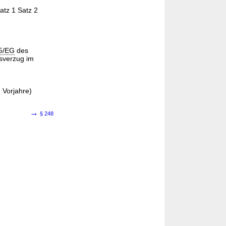
atz 1 Satz 2
35/EG
des
sverzug im
d Vorjahre)
→
§ 248