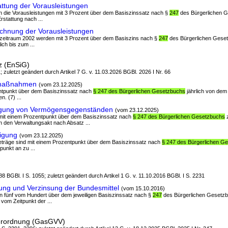
attung der Vorausleistungen
en die Vorausleistungen mit 3 Prozent über dem Basiszinssatz nach §
247
des Bürgerlichen G
rstattung nach ...
echnung der Vorausleistungen
zeitraum 2002 werden mit 3 Prozent über dem Basiszins nach §
247
des Bürgerlichen Geset
ich bis zum ...
z (EnSiG)
; zuletzt geändert durch Artikel 7 G. v. 11.03.2026 BGBl. 2026 I Nr. 66
lmaßnahmen
(vom 23.12.2025)
zentpunkt über dem Basiszinssatz nach
§ 247 des Bürgerlichen Gesetzbuchs
jährlich von dem
n. (7) ...
agung von Vermögensgegenständen
(vom 23.12.2025)
ich mit einem Prozentpunkt über dem Basiszinssatz nach
§ 247 des Bürgerlichen Gesetzbuchs
z
 den Verwaltungsakt nach Absatz ...
igung
(vom 23.12.2025)
beträge sind mit einem Prozentpunkt über dem Basiszinssatz nach
§ 247 des Bürgerlichen G
unkt an zu ...
8 BGBl. I S. 1055; zuletzt geändert durch Artikel 1 G. v. 11.10.2016 BGBl. I S. 2231
ng und Verzinsung der Bundesmittel
(vom 15.10.2016)
on fünf vom Hundert über dem jeweiligen Basiszinssatz nach §
247
des Bürgerlichen Gesetzb
 vom Zeitpunkt der ...
erordnung (GasGVV)