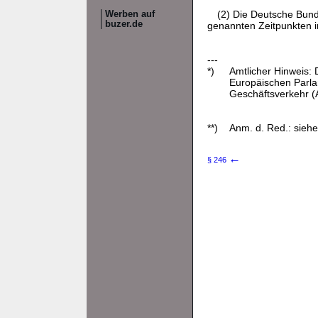
(2) Die Deutsche Bund
Werben auf
buzer.de
genannten Zeitpunkten i
---
*)
Amtlicher Hinweis: 
Europäischen Parl
Geschäftsverkehr (A
**)
Anm. d. Red.: sieh
←
§ 246