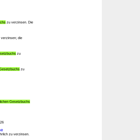
uchs
zu verzinsen. Die
verzinsen; die
esetzbuchs
zu
 Gesetzbuchs
zu
rlichen Gesetzbuchs
226
he
hrlich zu verzinsen.