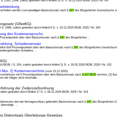
 I S. 2391, 2396; zuletzt geändert durch Artikel 12 G. v. 18.12.2025 BGBl. 2025 I Nr. 347
itsleistung
icherheiten werden zum jeweiligen Basiszinssatz nach §
247
des Bürgerlichen Gesetzbuchs verz
tengesetz (GNotKG)
 I S. 2586; zuletzt geändert durch Artikel 6 G. v. 10.12.2025 BGBl. 2025 I Nr. 320
ung des Kostenanspruchs
nf Prozentpunkte über dem Basiszinssatz nach §
247
des Bürgerlichen ...
ahlung, Schadensersatz
jährlich fünf Prozentpunkten über dem Basiszinssatz nach §
247
des Bürgerlichen Gesetzbuchs
weitergehenden Schadens ...
GKG)
4 BGBl. I S. 154; zuletzt geändert durch Artikel 11 G. v. 20.05.2026 BGBl. 2026 I Nr. 152
 Abs. 2) Kostenverzeichnis
(vom 23.12.2025)
erverfahrens mit 5 Prozentpunkten über dem Basiszinssatz nach
§ 247 BGB
verzinst. (2) Au
n der Kläger nicht innerhalb ...
inführung der Zivilprozeßordnung
uletzt geändert durch Artikel 17 G. v. 08.12.2025 BGBl. 2025 I Nr. 319
ve Jahreszins den bei Vertragsschluss geltenden Basiszinssatz nach §
247
des Bürgerlichen 
übersteigt. ...
es Diskontsatz-Überleitungs-Gesetzes