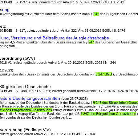
9 BGBl. I S. 1537; zuletzt geändert durch Artikel 1 G. v. 09.07.2021 BGBl. I S. 2512
nsung
t ab Antragstellung mit 2 Prozent über dem Basiszinssatz nach §
247
des Bürgerlichen Gesetzbu
etz
0 BGBl. I S. 917; zuletzt geändert durch Artikel 322 V. v. 31.08.2015 BGBl. I S. 1474
lung, Verzinsung und Beitreibung der Ausgleichsabgabe
trag mit 4,5 Prozentpunkten über dem Basiszinssatz nach §
247
des Bürgerlichen Gesetzbuch
hrung von ...
verordnung (GVV)
018 V1; zuletzt geändert durch Artikel 1 V. v. 20.10.2025 BGBl. 2025 I Nr. 244
12.2023)
entpunkte über dem Basis- zinssatz der Deutschen Bundesbank (
§ 247 BGB
). 7 Beachtung de
Bürgerlichen Gesetzbuche
4 BGBl. I S. 2494, 1997 I S. 1061; zuletzt geändert durch Artikel 2 G. v. 16.07.2026 BGBl. 20
itere Überleitungsvorschriften
(vom 23.07.2026)
s Diskontsatzes der Deutschen Bundesbank der Basiszinssatz (
§ 247 des Bürgerlichen Gese
für Kassenkredite des Bundes der um 1,5 ... Fassung anzuwenden. (3) Eine Veränderung des
tz 2 des Bürgerlichen Gesetzbuchs
erfolgt erstmals zum 1. Januar 2002. (4) Die Bundesregi
rates 1. die Bezugsgröße für den Basiszinssatz gemäß
§ 247 des Bürgerlichen Gesetzbuchs
u
r den Lombardsatz der Deutschen Bundesbank ...
sverordnung (EndlagerVlV)
 zuletzt geändert durch Artikel 2 G. v. 07.12.2020 BGBl. I S. 2760