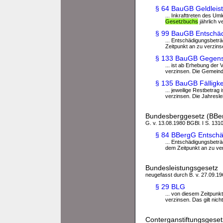
§ 64 BauGB Geldleis
... Inkrafttreten des 
Gesetzbuchs
jährlich v
§ 99 BauGB Entschäd
... Entschädigungsbetr
Zeitpunkt an zu verzins
§ 133 BauGB Gegenst
... ist ab Erhebung der
verzinsen. Die Gemeind
§ 135 BauGB Fälligke
... jeweilige Restbetra
verzinsen. Die Jahreslei
Bundesberggesetz (BBe
G. v. 13.08.1980 BGBl. I S. 1310
§ 84 BBergG Entsch
... Entschädigungsbetr
dem Zeitpunkt an zu verz
Bundesleistungsgesetz
neugefasst durch B. v. 27.09.196
§ 29 BLG
... von diesem Zeitpunk
verzinsen. Das gilt nich
Conterganstiftungsgeset