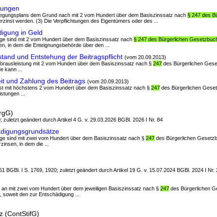
tungen
Umlegungsplans dem Grund nach mit 2 vom Hundert über dem Basiszinssatz nach
§ 247 des B
erzinst werden. (3) Die Verpflichtungen des Eigentümers oder des ...
igung in Geld
äge sind mit 2 vom Hundert über dem Basiszinssatz nach
§ 247 des Bürgerlichen Gesetzbuc
en, in dem die Enteignungsbehörde über den ...
and und Entstehung der Beitragspflicht
(vom 20.09.2013)
 Vorausleistung mit 2 vom Hundert über dem Basiszinssatz nach §
247
des Bürgerlichen Geset
e kann ...
it und Zahlung des Beitrags
(vom 20.09.2013)
g ist mit höchstens 2 vom Hundert über dem Basiszinssatz nach §
247
des Bürgerlichen Geset
stungen ...
rgG)
; zuletzt geändert durch Artikel 4 G. v. 29.03.2026 BGBl. 2026 I Nr. 84
ädigungsgrundsätze
äge sind mit zwei vom Hundert über dem Basiszinssatz nach §
247
des Bürgerlichen Gesetzb
insen, in dem die ...
1 BGBl. I S. 1769, 1920; zuletzt geändert durch Artikel 19 G. v. 15.07.2024 BGBl. 2024 I Nr.
t an mit zwei vom Hundert über dem jeweiligen Basiszinssatz nach §
247
des Bürgerlichen G
t, soweit den zur Entschädigung ...
z (ContStifG)