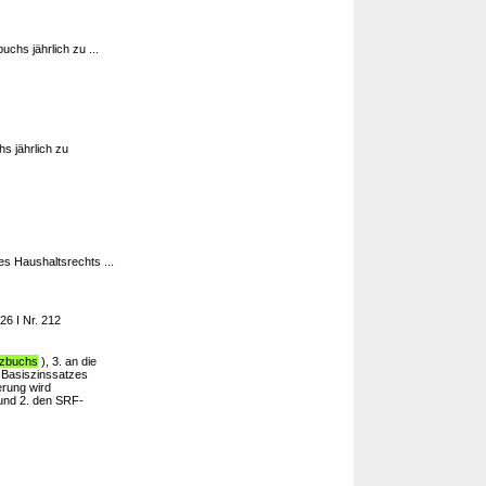
chs jährlich zu ...
s jährlich zu
s Haushaltsrechts ...
26 I Nr. 212
tzbuchs
), 3. an die
 Basiszinssatzes
erung wird
nd 2. den SRF-