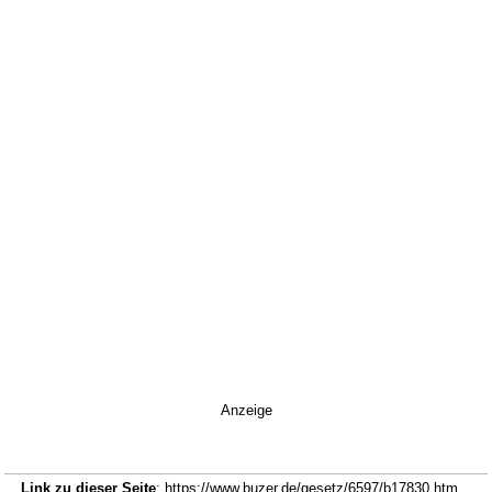
Anzeige
Link zu dieser Seite
: https://www.buzer.de/gesetz/6597/b17830.htm