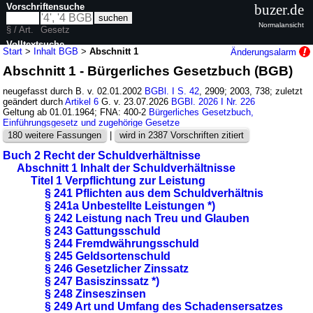
Vorschriftensuche
buzer.de
Normalansicht
§ / Art.
Gesetz
Volltextsuche
Start
>
Inhalt BGB
>
Abschnitt 1
Änderungsalarm
Abschnitt 1 - Bürgerliches Gesetzbuch (BGB)
nur in BGB
neugefasst durch B. v. 02.01.2002
BGBl. I S. 42
, 2909; 2003, 738; zuletzt
geändert durch
Artikel 6
G. v. 23.07.2026
BGBl. 2026 I Nr. 226
Geltung ab 01.01.1964; FNA: 400-2
Bürgerliches Gesetzbuch,
Einführungsgesetz und zugehörige Gesetze
180 weitere Fassungen
|
wird in 2387 Vorschriften zitiert
Buch 2 Recht der Schuldverhältnisse
Abschnitt 1 Inhalt der Schuldverhältnisse
Titel 1 Verpflichtung zur Leistung
§ 241 Pflichten aus dem Schuldverhältnis
§ 241a Unbestellte Leistungen *)
§ 242 Leistung nach Treu und Glauben
§ 243 Gattungsschuld
§ 244 Fremdwährungsschuld
§ 245 Geldsortenschuld
§ 246 Gesetzlicher Zinssatz
§ 247 Basiszinssatz *)
§ 248 Zinseszinsen
§ 249 Art und Umfang des Schadensersatzes