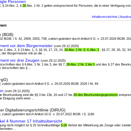
igte Personen
2, § 24 Abs. 2, §
26
Abs. 1 Nr. 2 gelten entsprechend für Personen, die in einer Verfügung vo
Inhaltsverzeichnis
|
Ausdru
rmen
h (BGB)
2 BGBl. I S. 42, 2909; 2003, 738; zuletzt geändert durch Artikel 6 G. v. 23.07.2026 BGBl. 202
ment vor dem Bürgermeister
(vom 29.12.2025)
atz 2, Abs. 2, § 13 Abs. 1, 3, §§ 16, 17, 23, 24,
26 Abs. 1 Nr. 3, 4, Abs. 2
, §§ 27, 28, 30, 32, 3
er Bürgermeister tritt an die ...
ment vor drei Zeugen
(vom 29.12.2025)
orschriften des § 6 Abs. 1 Nr. 1 bis 3, der §§ 7,
26 Abs. 2 Nr. 2 bis 5
und des § 27 des Beurk
e Vorschriften des § ...
rgG)
; zuletzt geändert durch Artikel 4 G. v. 29.03.2026 BGBl. 2026 I Nr. 84
en
(vom 29.12.2025)
die Beurkundung sind die §§ 3 bis 13b, 16 und 17 bis
26 des Beurkundungsgesetzes
entspre
e Einigung steht einer ...
 Digitalisierungsrichtlinie (DiRUG)
; zuletzt geändert durch Artikel 10 G. v. 20.07.2022 BGBl. I S. 1166
kel 4 Nummer 17 Inhaltsübersicht
digung nicht möglich ist § 25 Schreibunfähige
§ 26
Verbot der Mitwirkung als Zeuge oder zweite
erheiten ...