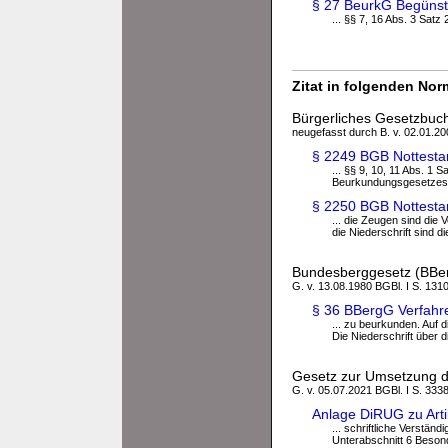
§ 27 BeurkG Begünst
... §§ 7, 16 Abs. 3 Satz 
Zitat in folgenden No
Bürgerliches Gesetzbuc
neugefasst durch B. v. 02.01.200
§ 2249 BGB Nottesta
... §§ 9, 10, 11 Abs. 1 S
Beurkundungsgesetzes; d
§ 2250 BGB Nottesta
... die Zeugen sind die V
die Niederschrift sind di
Bundesberggesetz (BBe
G. v. 13.08.1980 BGBl. I S. 1310
§ 36 BBergG Verfahr
... zu beurkunden. Auf 
Die Niederschrift über di
Gesetz zur Umsetzung der
G. v. 05.07.2021 BGBl. I S. 3338
Anlage DiRUG zu Arti
... schriftliche Verstän
Unterabschnitt 6 Besond