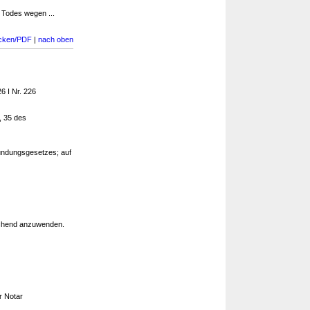
n Todes wegen ...
cken/PDF
|
nach oben
6 I Nr. 226
4, 35 des
undungsgesetzes; auf
chend anzuwenden.
r Notar