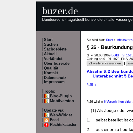
buzer.de
Bundesrecht - tagaktuell konsolidiert - alle Fassunge
Start
Sie sind hier:
Start
>
Inhaltsver
Suchen
§ 26 - Beurkundung
Sachgebiete
Aktuell
G. v. 28.08.1969
BGBl. I S. 151
Verkündet
Geltung ab 01.01.1970; FNA: 3
Über buzer.de
21 weitere Fassungen
|
wir
Qualität
Abschnitt 2 Beurkund
Kontakt
Unterabschnitt 5 Be
Datenschutz
Impressum
←
§ 25
Tools:
Blog-Plugin
Mobilversion
§ 26 wird in
6 Vorschriften zitiert
(1) Als Zeuge oder zw
Update via:
Web-Widget
1.
selbst beteiligt ist 
Feed
Rechtskataster
2.
aus einer zu beurku