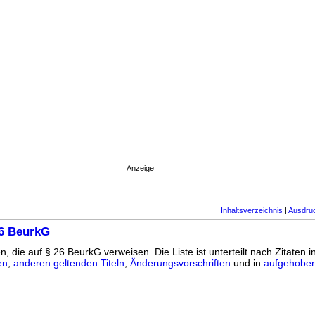
Anzeige
Inhaltsverzeichnis
|
Ausdru
26 BeurkG
n, die auf § 26 BeurkG verweisen. Die Liste ist unterteilt nach Zitaten i
en
,
anderen geltenden Titeln
,
Änderungsvorschriften
und in
aufgehoben