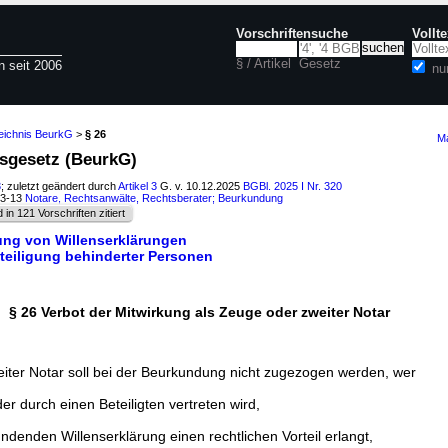
Vorschriftensuche
Vollt
§ / Artikel
Gesetz
n seit 2006
nu
zeichnis BeurkG
>
§ 26
Ma
sgesetz (BeurkG)
3
; zuletzt geändert durch
Artikel 3
G. v. 10.12.2025
BGBl. 2025 I Nr. 320
03-13
Notare, Rechtsanwälte, Rechtsberater; Beurkundung
d in 121 Vorschriften zitiert
ung von Willenserklärungen
teiligung behinderter Personen
§ 26 Verbot der Mitwirkung als Zeuge oder zweiter Notar
eiter Notar soll bei der Beurkundung nicht zugezogen werden, wer
oder durch einen Beteiligten vertreten wird,
ndenden Willenserklärung einen rechtlichen Vorteil erlangt,