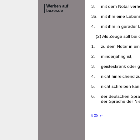
3.
mit dem Notar verhei
Werben auf
buzer.de
3a.
mit ihm eine Lebens
4.
mit ihm in gerader L
(2) Als Zeuge soll be
1.
zu dem Notar in ein
2.
minderjährig ist,
3.
geisteskrank oder g
4.
nicht hinreichend 
5.
nicht schreiben kan
6.
der deutschen Sprach
der Sprache der Nie
←
§ 25