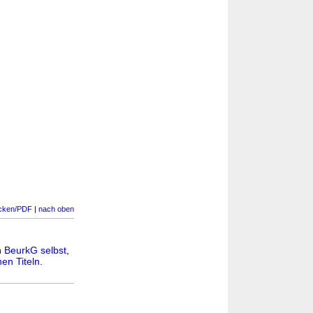
cken/PDF
|
nach oben
n
BeurkG selbst
,
en Titeln
.