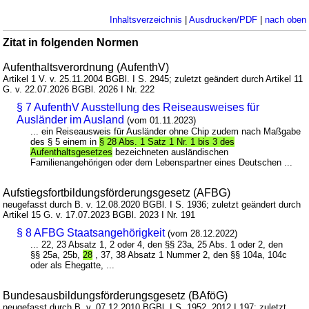
Inhaltsverzeichnis
|
Ausdrucken/PDF
|
nach oben
Zitat in folgenden Normen
Aufenthaltsverordnung (AufenthV)
Artikel 1 V. v. 25.11.2004 BGBl. I S. 2945; zuletzt geändert durch Artikel 11
G. v. 22.07.2026 BGBl. 2026 I Nr. 222
§ 7 AufenthV Ausstellung des Reiseausweises für
Ausländer im Ausland
(vom 01.11.2023)
... ein Reiseausweis für Ausländer ohne Chip zudem nach Maßgabe
des § 5 einem in
§ 28 Abs. 1 Satz 1 Nr. 1 bis 3 des
Aufenthaltsgesetzes
bezeichneten ausländischen
Familienangehörigen oder dem Lebenspartner eines Deutschen ...
Aufstiegsfortbildungsförderungsgesetz (AFBG)
neugefasst durch B. v. 12.08.2020 BGBl. I S. 1936; zuletzt geändert durch
Artikel 15 G. v. 17.07.2023 BGBl. 2023 I Nr. 191
§ 8 AFBG Staatsangehörigkeit
(vom 28.12.2022)
... 22, 23 Absatz 1, 2 oder 4, den §§ 23a, 25 Abs. 1 oder 2, den
§§ 25a, 25b,
28
, 37, 38 Absatz 1 Nummer 2, den §§ 104a, 104c
oder als Ehegatte, ...
Bundesausbildungsförderungsgesetz (BAföG)
neugefasst durch B. v. 07.12.2010 BGBl. I S. 1952, 2012 I 197; zuletzt