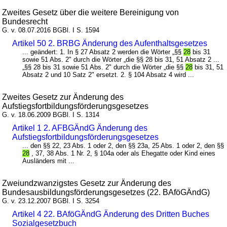
Zweites Gesetz über die weitere Bereinigung von
Bundesrecht
G. v. 08.07.2016 BGBl. I S. 1594
Artikel 50 2. BRBG Änderung des Aufenthaltsgesetzes
... geändert: 1. In § 27 Absatz 2 werden die Wörter „§§
28
bis 31
sowie 51 Abs. 2" durch die Wörter „die §§ 28 bis 31, 51 Absatz 2 ...
„§§ 28 bis 31 sowie 51 Abs. 2" durch die Wörter „die §§
28
bis 31, 51
Absatz 2 und 10 Satz 2" ersetzt. 2. § 104 Absatz 4 wird ...
Zweites Gesetz zur Änderung des
Aufstiegsfortbildungsförderungsgesetzes
G. v. 18.06.2009 BGBl. I S. 1314
Artikel 1 2. AFBGÄndG Änderung des
Aufstiegsfortbildungsförderungsgesetzes
... den §§ 22, 23 Abs. 1 oder 2, den §§ 23a, 25 Abs. 1 oder 2, den §§
28
, 37, 38 Abs. 1 Nr. 2, § 104a oder als Ehegatte oder Kind eines
Ausländers mit ...
Zweiundzwanzigstes Gesetz zur Änderung des
Bundesausbildungsförderungsgesetzes (22. BAföGÄndG)
G. v. 23.12.2007 BGBl. I S. 3254
Artikel 4 22. BAföGÄndG Änderung des Dritten Buches
Sozialgesetzbuch