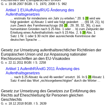
G. v. 19.08.2007 BGBl. I S. 1970, 2008 I S. 992
Artikel 1 EUAufhAsylRUG Änderung des
Aufenthaltsgesetzes
... erstmals für mindestens ein Jahr zu erteilen." 20. §
28
wird wie
folgt geändert: a) Absatz 1 wird wie folgt geändert: ... (§§ 18, 21), b)
zum Zweck des Familiennachzugs (§§
28
, 29, 30, 32, 36), c) aus
humanitären Gründen nach § 25 Abs. 1 oder ... b) zum Zeitpunkt der
Erteilung eines Aufenthaltstitels nach § 23 Abs. 2, §
28
Abs. 1
Satz 1 Nr. 1 oder § 30 nicht über ausreichende Kenntnisse der
deutschen Sprache ...
Gesetz zur Umsetzung aufenthaltsrechtlicher Richtlinien der
Europäischen Union und zur Anpassung nationaler
Rechtsvorschriften an den EU-Visakodex
G. v. 22.11.2011 BGBl. I S. 2258
Artikel 1 AufenthRÄndG 2011 Änderung des
Aufenthaltsgesetzes
... nach § 25 Absatz 4a und 4b werden" ersetzt. 16. In §
28
Absatz 1
Satz 4 wird das Wort „nichtsorgeberechtigten" durch die Wörter ...
Gesetz zur Umsetzung des Gesetzes zur Einführung des
Rechts auf Eheschließung für Personen gleichen
Geschlechts
G. v. 18.12.2018 BGBl. I S. 2639