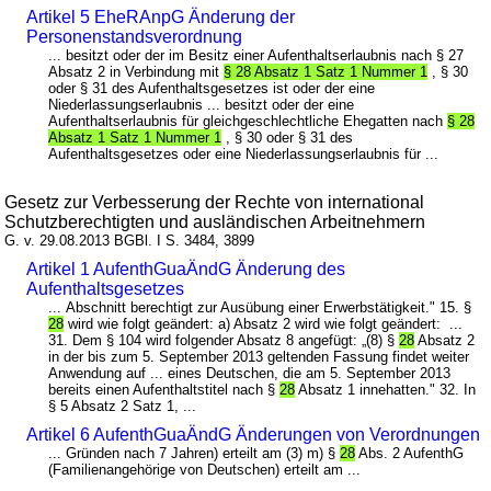
Artikel 5 EheRAnpG Änderung der
Personenstandsverordnung
... besitzt oder der im Besitz einer Aufenthaltserlaubnis nach § 27
Absatz 2 in Verbindung mit
§ 28 Absatz 1 Satz 1 Nummer 1
, § 30
oder § 31 des Aufenthaltsgesetzes ist oder der eine
Niederlassungserlaubnis ... besitzt oder der eine
Aufenthaltserlaubnis für gleichgeschlechtliche Ehegatten nach
§ 28
Absatz 1 Satz 1 Nummer 1
, § 30 oder § 31 des
Aufenthaltsgesetzes oder eine Niederlassungserlaubnis für ...
Gesetz zur Verbesserung der Rechte von international
Schutzberechtigten und ausländischen Arbeitnehmern
G. v. 29.08.2013 BGBl. I S. 3484, 3899
Artikel 1 AufenthGuaÄndG Änderung des
Aufenthaltsgesetzes
... Abschnitt berechtigt zur Ausübung einer Erwerbstätigkeit." 15. §
28
wird wie folgt geändert: a) Absatz 2 wird wie folgt geändert: ...
31. Dem § 104 wird folgender Absatz 8 angefügt: „(8) §
28
Absatz 2
in der bis zum 5. September 2013 geltenden Fassung findet weiter
Anwendung auf ... eines Deutschen, die am 5. September 2013
bereits einen Aufenthaltstitel nach §
28
Absatz 1 innehatten." 32. In
§ 5 Absatz 2 Satz 1, ...
Artikel 6 AufenthGuaÄndG Änderungen von Verordnungen
... Gründen nach 7 Jahren) erteilt am (3) m) §
28
Abs. 2 AufenthG
(Familienangehörige von Deutschen) erteilt am ...