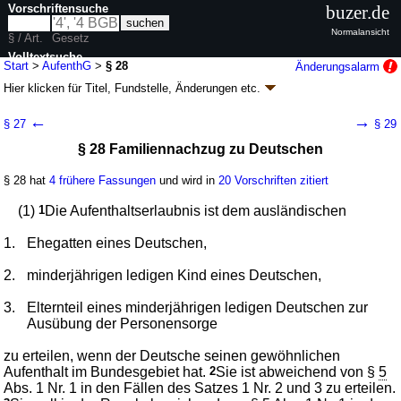
Vorschriftensuche
buzer.de
Normalansicht
§ / Art.
Gesetz
Volltextsuche
Start
>
AufenthG
>
§ 28
Änderungsalarm
Hier klicken für
Titel, Fundstelle, Änderungen
etc.
nur in AufenthG
§ 28 - Aufenthaltsgesetz (AufenthG)
←
→
§ 27
§ 29
neugefasst durch B. v. 25.02.2008
BGBl. I S. 162
; zuletzt geändert durch
§ 28 Familiennachzug zu Deutschen
Artikel 13
G. v. 22.07.2026
BGBl. 2026 I Nr. 222
Geltung ab 01.01.2005; FNA: 26-12
Ausländerrecht
§ 28 hat
4 frühere Fassungen
und wird in
20 Vorschriften zitiert
136 weitere Fassungen
|
Drucksachen / Entwurf / Begründung
|
wird in 965 Vorschriften zitiert
(1)
1
Die Aufenthaltserlaubnis ist dem ausländischen
Kapitel 2 Einreise und Aufenthalt im Bundesgebiet
1.
Abschnitt 6 Aufenthalt aus familiären Gründen
Ehegatten eines Deutschen,
2.
minderjährigen ledigen Kind eines Deutschen,
3.
Elternteil eines minderjährigen ledigen Deutschen zur
Ausübung der Personensorge
zu erteilen, wenn der Deutsche seinen gewöhnlichen
Aufenthalt im Bundesgebiet hat.
2
Sie ist abweichend von §
5
Abs. 1 Nr. 1 in den Fällen des Satzes 1 Nr. 2 und 3 zu erteilen.