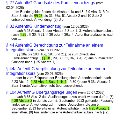
§ 27 AufenthG Grundsatz des Familiennachzugs
(vom
02.04.2026)
... im Bundesgebiet finden die Absätze 1a und 3, § 9 Abs. 3, § 9c
Satz 2, die die
§§ 28
bis 31, 36a, 51 Absatz 2 und 10 Satz 2
entsprechende Anwendung. (3) Die ...
§ 32 AufenthG Kindernachzug
(vom 12.06.2026)
... nach § 25 Absatz 1 oder Absatz 2 Satz 1, 3. Aufenthaltserlaubnis
nach
§ 28
, § 30, § 31, § 36 oder § 36a, 4. Aufenthaltserlaubnis nach
den ...
§ 44 AufenthG Berechtigung zur Teilnahme an einem
Integrationskurs
(vom 18.11.2023)
... (§§ 18a bis 18d, 18g, 19c und 21), b) zum Zweck des
Familiennachzugs (
§§ 28
, 29, 30, 32, 36, 36a), c) aus humanitären
Gründen nach § 25 Absatz 1, ...
§ 44a AufenthG Verpflichtung zur Teilnahme an einem
Integrationskurs
(vom 29.07.2026)
... oder b) zum Zeitpunkt der Erteilung eines Aufenthaltstitels nach
§ 23 Abs. 2,
§ 28 Abs. 1 Satz 1 Nr. 1
, § 30 *) oder § 36a Absatz 1
Satz 1 erste Alternative nicht über ausreichende ...
§ 104 AufenthG Übergangsregelungen
(vom 29.07.2026)
... nach § 35 Abs. 2 des Ausländergesetzes erteilt werden durfte. (8)
§ 28 Absatz 2
in der bis zum 5. September 2013 geltenden Fassung
findet weiter Anwendung auf ... eines Deutschen, die am 5.
September 2013 bereits einen Aufenthaltstitel nach
§ 28 Absatz 1
innehatten. (9) Ausländer, die eine Aufenthaltserlaubnis nach § 25 ...