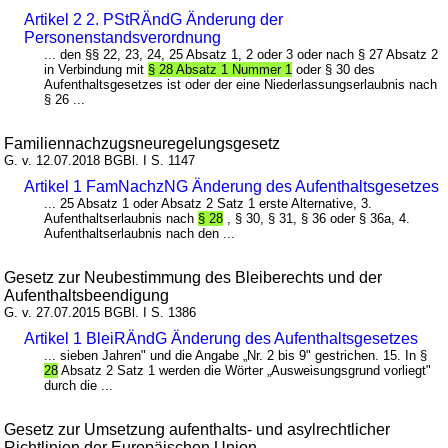
Artikel 2 2. PStRÄndG Änderung der
Personenstandsverordnung
... den §§ 22, 23, 24, 25 Absatz 1, 2 oder 3 oder nach § 27 Absatz 2
in Verbindung mit
§ 28 Absatz 1 Nummer 1
oder § 30 des
Aufenthaltsgesetzes ist oder der eine Niederlassungserlaubnis nach
§ 26 ...
Familiennachzugsneuregelungsgesetz
G. v. 12.07.2018 BGBl. I S. 1147
Artikel 1 FamNachzNG Änderung des Aufenthaltsgesetzes
... 25 Absatz 1 oder Absatz 2 Satz 1 erste Alternative, 3.
Aufenthaltserlaubnis nach
§ 28
, § 30, § 31, § 36 oder § 36a, 4.
Aufenthaltserlaubnis nach den ...
Gesetz zur Neubestimmung des Bleiberechts und der
Aufenthaltsbeendigung
G. v. 27.07.2015 BGBl. I S. 1386
Artikel 1 BleiRÄndG Änderung des Aufenthaltsgesetzes
... sieben Jahren" und die Angabe „Nr. 2 bis 9" gestrichen. 15. In §
28
Absatz 2 Satz 1 werden die Wörter „Ausweisungsgrund vorliegt"
durch die ...
Gesetz zur Umsetzung aufenthalts- und asylrechtlicher
Richtlinien der Europäischen Union