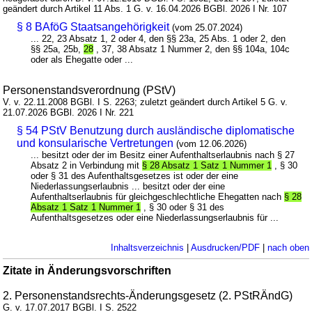
geändert durch Artikel 11 Abs. 1 G. v. 16.04.2026 BGBl. 2026 I Nr. 107
§ 8 BAföG Staatsangehörigkeit
(vom 25.07.2024)
... 22, 23 Absatz 1, 2 oder 4, den §§ 23a, 25 Abs. 1 oder 2, den
§§ 25a, 25b,
28
, 37, 38 Absatz 1 Nummer 2, den §§ 104a, 104c
oder als Ehegatte oder ...
Personenstandsverordnung (PStV)
V. v. 22.11.2008 BGBl. I S. 2263; zuletzt geändert durch Artikel 5 G. v.
21.07.2026 BGBl. 2026 I Nr. 221
§ 54 PStV Benutzung durch ausländische diplomatische
und konsularische Vertretungen
(vom 12.06.2026)
... besitzt oder der im Besitz einer Aufenthaltserlaubnis nach § 27
Absatz 2 in Verbindung mit
§ 28 Absatz 1 Satz 1 Nummer 1
, § 30
oder § 31 des Aufenthaltsgesetzes ist oder der eine
Niederlassungserlaubnis ... besitzt oder der eine
Aufenthaltserlaubnis für gleichgeschlechtliche Ehegatten nach
§ 28
Absatz 1 Satz 1 Nummer 1
, § 30 oder § 31 des
Aufenthaltsgesetzes oder eine Niederlassungserlaubnis für ...
Inhaltsverzeichnis
|
Ausdrucken/PDF
|
nach oben
Zitate in Änderungsvorschriften
2. Personenstandsrechts-Änderungsgesetz (2. PStRÄndG)
G. v. 17.07.2017 BGBl. I S. 2522