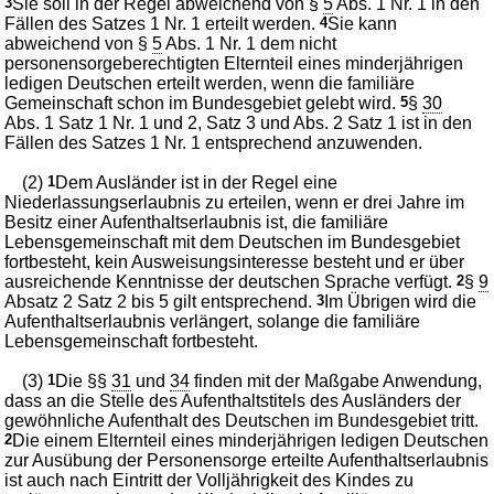
3
Sie soll in der Regel abweichend von §
5
Abs. 1 Nr. 1 in den
Fällen des Satzes 1 Nr. 1 erteilt werden.
4
Sie kann
abweichend von §
5
Abs. 1 Nr. 1 dem nicht
personensorgeberechtigten Elternteil eines minderjährigen
ledigen Deutschen erteilt werden, wenn die familiäre
Gemeinschaft schon im Bundesgebiet gelebt wird.
5
§
30
Abs. 1 Satz 1 Nr. 1 und 2, Satz 3 und Abs. 2 Satz 1 ist in den
Fällen des Satzes 1 Nr. 1 entsprechend anzuwenden.
(2)
1
Dem Ausländer ist in der Regel eine
Niederlassungserlaubnis zu erteilen, wenn er drei Jahre im
Besitz einer Aufenthaltserlaubnis ist, die familiäre
Lebensgemeinschaft mit dem Deutschen im Bundesgebiet
fortbesteht, kein Ausweisungsinteresse besteht und er über
ausreichende Kenntnisse der deutschen Sprache verfügt.
2
§
9
Absatz 2 Satz 2 bis 5 gilt entsprechend.
3
Im Übrigen wird die
Aufenthaltserlaubnis verlängert, solange die familiäre
Lebensgemeinschaft fortbesteht.
(3)
1
Die §§
31
und
34
finden mit der Maßgabe Anwendung,
dass an die Stelle des Aufenthaltstitels des Ausländers der
gewöhnliche Aufenthalt des Deutschen im Bundesgebiet tritt.
2
Die einem Elternteil eines minderjährigen ledigen Deutschen
zur Ausübung der Personensorge erteilte Aufenthaltserlaubnis
ist auch nach Eintritt der Volljährigkeit des Kindes zu