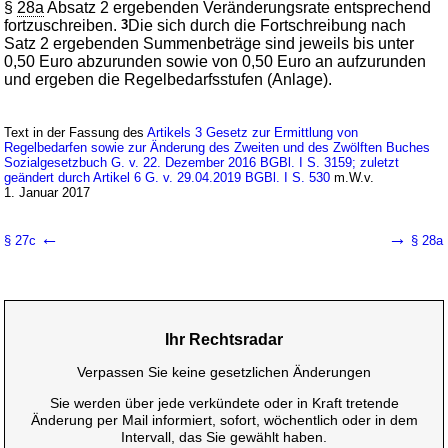
§
28a
Absatz 2 ergebenden Veränderungsrate entsprechend
fortzuschreiben.
3
Die sich durch die Fortschreibung nach
Satz 2 ergebenden Summenbeträge sind jeweils bis unter
0,50 Euro abzurunden sowie von 0,50 Euro an aufzurunden
und ergeben die Regelbedarfsstufen (Anlage).
Text in der Fassung des
Artikels 3 Gesetz zur Ermittlung von
Regelbedarfen sowie zur Änderung des Zweiten und des Zwölften Buches
Sozialgesetzbuch G. v. 22. Dezember 2016 BGBl. I S. 3159; zuletzt
geändert durch Artikel 6 G. v. 29.04.2019 BGBl. I S. 530
m.W.v.
1. Januar 2017
←
→
§ 27c
§ 28a
Ihr Rechtsradar
Verpassen Sie keine gesetzlichen Änderungen
Sie werden über jede verkündete oder in Kraft tretende
Änderung per Mail informiert, sofort, wöchentlich oder in dem
Intervall, das Sie gewählt haben.