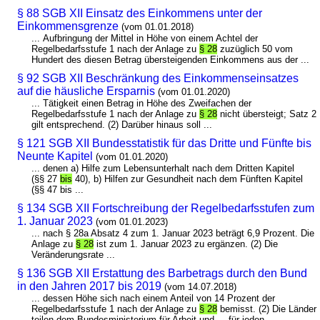
§ 88 SGB XII Einsatz des Einkommens unter der
Einkommensgrenze
(vom 01.01.2018)
... Aufbringung der Mittel in Höhe von einem Achtel der
Regelbedarfsstufe 1 nach der Anlage zu
§ 28
zuzüglich 50 vom
Hundert des diesen Betrag übersteigenden Einkommens aus der ...
§ 92 SGB XII Beschränkung des Einkommenseinsatzes
auf die häusliche Ersparnis
(vom 01.01.2020)
... Tätigkeit einen Betrag in Höhe des Zweifachen der
Regelbedarfsstufe 1 nach der Anlage zu
§ 28
nicht übersteigt; Satz 2
gilt entsprechend. (2) Darüber hinaus soll ...
§ 121 SGB XII Bundesstatistik für das Dritte und Fünfte bis
Neunte Kapitel
(vom 01.01.2020)
... denen a) Hilfe zum Lebensunterhalt nach dem Dritten Kapitel
(§§ 27
bis
40), b) Hilfen zur Gesundheit nach dem Fünften Kapitel
(§§ 47 bis ...
§ 134 SGB XII Fortschreibung der Regelbedarfsstufen zum
1. Januar 2023
(vom 01.01.2023)
... nach § 28a Absatz 4 zum 1. Januar 2023 beträgt 6,9 Prozent. Die
Anlage zu
§ 28
ist zum 1. Januar 2023 zu ergänzen. (2) Die
Veränderungsrate ...
§ 136 SGB XII Erstattung des Barbetrags durch den Bund
in den Jahren 2017 bis 2019
(vom 14.07.2018)
... dessen Höhe sich nach einem Anteil von 14 Prozent der
Regelbedarfsstufe 1 nach der Anlage zu
§ 28
bemisst. (2) Die Länder
teilen dem Bundesministerium für Arbeit und ... für jeden