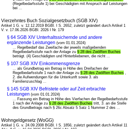
(Regelbedarfsstufe 1) bei Geschädigten mit Anspruch auf Leistungen
bei ...
Vierzehntes Buch Sozialgesetzbuch (SGB XIV)
Artikel 1 G. v. 12.12.2019 BGBl. I S. 2652; zuletzt geändert durch Artikel 1
V. v. 17.06.2026 BGBl. 2026 I Nr. 179
§ 64 SGB XIV Unterhaltssichernde und andere
ergänzende Leistungen
(vom 01.01.2024)
... Regelbedarf das Zweifache der jeweils maßgebenden
Regelbedarfsstufe nach der Anlage zu
§ 28 des Zwölften Buches
beträgt. (4) Geschädigten und Hinterbliebenen, die nicht ...
§ 107 SGB XIV Einkommensgrenze
... als Grundbetrag ein Betrag in Höhe des Dreifachen der
Regelbedarfsstufe 1 nach der Anlage zu
§ 28 des Zwölften Buches
,
2. die Aufwendungen für die Unterkunft sowie 3. als
Familienzuschlag ...
§ 145 SGB XIV Befristete oder auf Zeit erbrachte
Leistungen
(vom 01.01.2024)
... Fassung ein Betrag in Höhe des Vierfachen der Regelbedarfsstufe
1 nach der Anlage zu
§ 28 des Zwölften Buches
tritt, 3. an die Stelle
des Grundbetrags nach § 26c Absatz 5 Satz 1 Nummer 2 des ...
Wohngeldgesetz (WoGG)
Artikel 1 G. v. 24.09.2008 BGBl. I S. 1856; zuletzt geändert durch Artikel 11