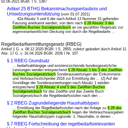
02.06.2021 BGBl. I S. 1387
Artikel 25 BTHG Bekanntmachungserlaubnis und
Umsetzungsunterstützung
(vom 01.07.2021)
... 42a Absatz 5 und 6 der nach Artikel 13 Nummer 15 geltenden
Fassung anerkannt werden, von dem nach
§ 28 Absatz 3 des
Zwölften Buches Sozialgesetzbuch
an sie gezahlten Regelsatz zur
eigenverantwortlichen Deckung von durch die Regelbedarfe ...
Regelbedarfsermittlungsgesetz (RBEG)
Artikel 1 G. v. 09.12.2020 BGBl. I S. 2855; zuletzt geändert durch Artikel 11
Abs. 17 G. v. 16.04.2026 BGBl. 2026 I Nr. 107
§ 1 RBEG Grundsatz
... bedarfsabhängige und existenzsichernde bundesgesetzliche
Leistungen werden entsprechend
§ 28 Absatz 1 bis 3 des Zwölften
Buches Sozialgesetzbuch
Sonderauswertungen der Einkommens-
und Verbrauchsstichprobe 2018 zur Ermittlung der ... (2) Auf der
Grundlage der Sonderauswertungen nach Absatz 1 werden
entsprechend
§ 28 Absatz 4 und 5 des Zwölften Buches
Sozialgesetzbuch
für das Zwölfte und das Zweite Buch
Sozialgesetzbuch die Regelbedarfsstufen nach den ...
§ 2 RBEG Zugrundeliegende Haushaltstypen
... Ermittlung der Regelbedarfsstufen nach der Anlage zu
§ 28 des
Zwölften Buches Sozialgesetzbuch
liegen die Verbrauchsausgaben
folgender Haushaltstypen zugrunde: 1. Haushalte, in denen ...
§ 7 RBEG Fortschreibung der regelbedarfsrelevanten