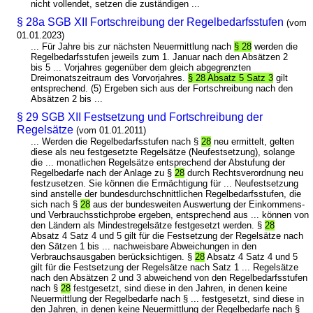
nicht vollendet, setzen die zuständigen ...
§ 28a SGB XII Fortschreibung der Regelbedarfsstufen
(vom
01.01.2023)
... Für Jahre bis zur nächsten Neuermittlung nach
§ 28
werden die
Regelbedarfsstufen jeweils zum 1. Januar nach den Absätzen 2
bis 5 ... Vorjahres gegenüber dem gleich abgegrenzten
Dreimonatszeitraum des Vorvorjahres.
§ 28 Absatz 5 Satz 3
gilt
entsprechend. (5) Ergeben sich aus der Fortschreibung nach den
Absätzen 2 bis ...
§ 29 SGB XII Festsetzung und Fortschreibung der
Regelsätze
(vom 01.01.2011)
... Werden die Regelbedarfsstufen nach §
28
neu ermittelt, gelten
diese als neu festgesetzte Regelsätze (Neufestsetzung), solange
die ... monatlichen Regelsätze entsprechend der Abstufung der
Regelbedarfe nach der Anlage zu §
28
durch Rechtsverordnung neu
festzusetzen. Sie können die Ermächtigung für ... Neufestsetzung
sind anstelle der bundesdurchschnittlichen Regelbedarfsstufen, die
sich nach §
28
aus der bundesweiten Auswertung der Einkommens-
und Verbrauchsstichprobe ergeben, entsprechend aus ... können von
den Ländern als Mindestregelsätze festgesetzt werden. §
28
Absatz 4 Satz 4 und 5 gilt für die Festsetzung der Regelsätze nach
den Sätzen 1 bis ... nachweisbare Abweichungen in den
Verbrauchsausgaben berücksichtigen. §
28
Absatz 4 Satz 4 und 5
gilt für die Festsetzung der Regelsätze nach Satz 1 ... Regelsätze
nach den Absätzen 2 und 3 abweichend von den Regelbedarfsstufen
nach §
28
festgesetzt, sind diese in den Jahren, in denen keine
Neuermittlung der Regelbedarfe nach § ... festgesetzt, sind diese in
den Jahren, in denen keine Neuermittlung der Regelbedarfe nach §