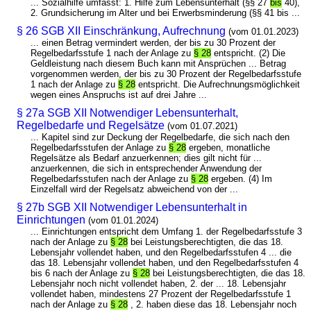
... Sozialhilfe umfasst: 1. Hilfe zum Lebensunterhalt (§§ 27
bis
40),
2. Grundsicherung im Alter und bei Erwerbsminderung (§§ 41 bis ...
§ 26 SGB XII Einschränkung, Aufrechnung
(vom 01.01.2023)
... einen Betrag vermindert werden, der bis zu 30 Prozent der
Regelbedarfsstufe 1 nach der Anlage zu
§ 28
entspricht. (2) Die
Geldleistung nach diesem Buch kann mit Ansprüchen ... Betrag
vorgenommen werden, der bis zu 30 Prozent der Regelbedarfsstufe
1 nach der Anlage zu
§ 28
entspricht. Die Aufrechnungsmöglichkeit
wegen eines Anspruchs ist auf drei Jahre ...
§ 27a SGB XII Notwendiger Lebensunterhalt,
Regelbedarfe und Regelsätze
(vom 01.07.2021)
... Kapitel sind zur Deckung der Regelbedarfe, die sich nach den
Regelbedarfsstufen der Anlage zu
§ 28
ergeben, monatliche
Regelsätze als Bedarf anzuerkennen; dies gilt nicht für ...
anzuerkennen, die sich in entsprechender Anwendung der
Regelbedarfsstufen nach der Anlage zu
§ 28
ergeben. (4) Im
Einzelfall wird der Regelsatz abweichend von der ...
§ 27b SGB XII Notwendiger Lebensunterhalt in
Einrichtungen
(vom 01.01.2024)
... Einrichtungen entspricht dem Umfang 1. der Regelbedarfsstufe 3
nach der Anlage zu
§ 28
bei Leistungsberechtigten, die das 18.
Lebensjahr vollendet haben, und den Regelbedarfsstufen 4 ... die
das 18. Lebensjahr vollendet haben, und den Regelbedarfsstufen 4
bis 6 nach der Anlage zu
§ 28
bei Leistungsberechtigten, die das 18.
Lebensjahr noch nicht vollendet haben, 2. der ... 18. Lebensjahr
vollendet haben, mindestens 27 Prozent der Regelbedarfsstufe 1
nach der Anlage zu
§ 28
, 2. haben diese das 18. Lebensjahr noch