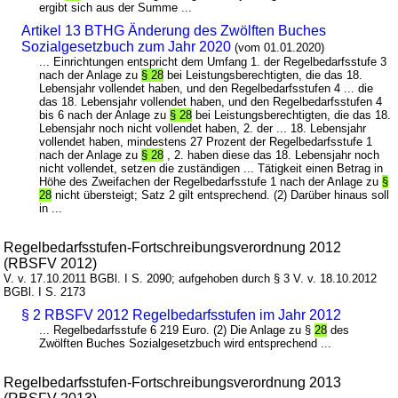
ergibt sich aus der Summe ...
Artikel 13 BTHG Änderung des Zwölften Buches
Sozialgesetzbuch zum Jahr 2020
(vom 01.01.2020)
... Einrichtungen entspricht dem Umfang 1. der Regelbedarfsstufe 3
nach der Anlage zu
§ 28
bei Leistungsberechtigten, die das 18.
Lebensjahr vollendet haben, und den Regelbedarfsstufen 4 ... die
das 18. Lebensjahr vollendet haben, und den Regelbedarfsstufen 4
bis 6 nach der Anlage zu
§ 28
bei Leistungsberechtigten, die das 18.
Lebensjahr noch nicht vollendet haben, 2. der ... 18. Lebensjahr
vollendet haben, mindestens 27 Prozent der Regelbedarfsstufe 1
nach der Anlage zu
§ 28
, 2. haben diese das 18. Lebensjahr noch
nicht vollendet, setzen die zuständigen ... Tätigkeit einen Betrag in
Höhe des Zweifachen der Regelbedarfsstufe 1 nach der Anlage zu
§
28
nicht übersteigt; Satz 2 gilt entsprechend. (2) Darüber hinaus soll
in ...
Regelbedarfsstufen-Fortschreibungsverordnung 2012
(RBSFV 2012)
V. v. 17.10.2011 BGBl. I S. 2090; aufgehoben durch § 3 V. v. 18.10.2012
BGBl. I S. 2173
§ 2 RBSFV 2012 Regelbedarfsstufen im Jahr 2012
... Regelbedarfsstufe 6 219 Euro. (2) Die Anlage zu §
28
des
Zwölften Buches Sozialgesetzbuch wird entsprechend ...
Regelbedarfsstufen-Fortschreibungsverordnung 2013