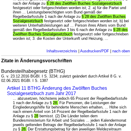
nach der Anlage zu
§ 28 des Zwölften Buches Sozialgesetzbuch
festgesetzt oder fortgeschrieben worden ist; 2. a) für die Partei und
ihren ... Leistungsberechtigten vom Bund gemäß der
Regelbedarfsstufe 1 nach der Anlage zu
§ 28 des Zwölften Buches
Sozialgesetzbuch
festgesetzt oder fortgeschrieben worden ist; b) bei
weiteren Unterhaltsleistungen auf ... Person ihres Alters vom Bund
gemäß den Regelbedarfsstufen 3 bis 6 nach der Anlage zu
§ 28 des
Zwölften Buches Sozialgesetzbuch
festgesetzt oder fortgeschrieben
worden ist; 3. die Kosten der Unterkunft und Heizung, ...
Inhaltsverzeichnis
|
Ausdrucken/PDF
|
nach oben
Zitate in Änderungsvorschriften
Bundesteilhabegesetz (BTHG)
G. v. 23.12.2016 BGBl. I S. 3234; zuletzt geändert durch Artikel 8 G. v.
02.06.2021 BGBl. I S. 1387
Artikel 11 BTHG Änderung des Zwölften Buches
Sozialgesetzbuch zum Jahr 2017
... abzusetzen, höchstens jedoch 65 Prozent der Regelbedarfsstufe
1 nach der Anlage zu §
28.
Für Personen, die Leistungen der
Eingliederungshilfe für behinderte Menschen erhalten, ... Höhe sich
nach einem Anteil von 14 Prozent der Regelbedarfsstufe 1 nach der
Anlage zu §
28
bemisst. (2) Die Länder teilen dem
Bundesministerium für Arbeit und Soziales ... jeden Kalendermonat
jeweils geltenden Betrags der Regelbedarfsstufe 1 nach der Anlage
zu §
28.
Der Erstattungsbetrag für den jeweiligen Meldezeitraum