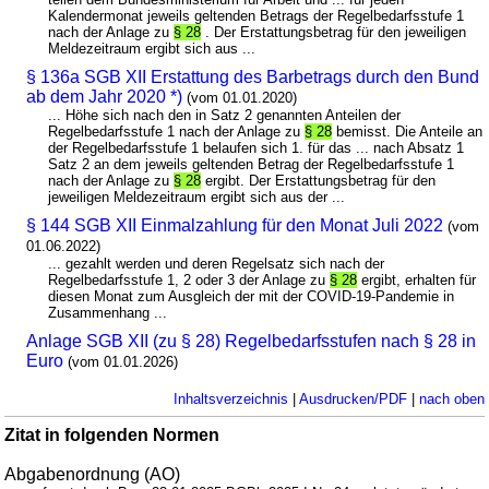
Kalendermonat jeweils geltenden Betrags der Regelbedarfsstufe 1
nach der Anlage zu
§ 28
. Der Erstattungsbetrag für den jeweiligen
Meldezeitraum ergibt sich aus ...
§ 136a SGB XII Erstattung des Barbetrags durch den Bund
ab dem Jahr 2020 *)
(vom 01.01.2020)
... Höhe sich nach den in Satz 2 genannten Anteilen der
Regelbedarfsstufe 1 nach der Anlage zu
§ 28
bemisst. Die Anteile an
der Regelbedarfsstufe 1 belaufen sich 1. für das ... nach Absatz 1
Satz 2 an dem jeweils geltenden Betrag der Regelbedarfsstufe 1
nach der Anlage zu
§ 28
ergibt. Der Erstattungsbetrag für den
jeweiligen Meldezeitraum ergibt sich aus der ...
§ 144 SGB XII Einmalzahlung für den Monat Juli 2022
(vom
01.06.2022)
... gezahlt werden und deren Regelsatz sich nach der
Regelbedarfsstufe 1, 2 oder 3 der Anlage zu
§ 28
ergibt, erhalten für
diesen Monat zum Ausgleich der mit der COVID-19-Pandemie in
Zusammenhang ...
Anlage SGB XII (zu § 28) Regelbedarfsstufen nach § 28 in
Euro
(vom 01.01.2026)
Inhaltsverzeichnis
|
Ausdrucken/PDF
|
nach oben
Zitat in folgenden Normen
Abgabenordnung (AO)