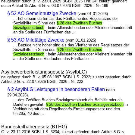
neugefasst durch B. v. 23.01.2025 BGBl. 2025 I Nr. 24; zuletzt geändert
durch Artikel 15 Abs. 6 G. v. 03.07.2026 BGBl. 2026 I Nr. 199
§ 52 AO Gemeinnützige Zwecke
(vom 01.01.2026)
... höher sein dürfen als das Fünffache des Regelsatzes der
Sozialhilfe im Sinne des
§ 28 des Zwölften Buches
Sozialgesetzbuch
; beim Alleinstehenden oder Alleinerziehenden tritt
an die Stelle des Fünffachen das ...
§ 53 AO Mildtätige Zwecke
(vom 01.01.2025)
... Bezüge nicht höher sind als das Vierfache des Regelsatzes der
Sozialhilfe im Sinne des
§ 28 des Zwölften Buches
Sozialgesetzbuch
; beim Alleinstehenden oder Alleinerziehenden tritt
an die Stelle des Vierfachen das Fünffache ...
Asylbewerberleistungsgesetz (AsylbLG)
neugefasst durch B. v. 05.08.1997 BGBl. I S. 2022; zuletzt geändert durch
Artikel 9 G. v. 22.07.2026 BGBl. 2026 I Nr. 222
§ 2 AsylbLG Leistungen in besonderen Fällen
(vom
29.04.2026)
... des Zwölften Buches Sozialgesetzbuch als Beihilfe oder als
Darlehen gewährt.
§ 28 des Zwölften Buches Sozialgesetzbuch
in
Verbindung mit dem Regelbedarfs-Ermittlungsgesetz und den
§§ 28a, 40 des ...
Bundesteilhabegesetz (BTHG)
G. v. 23.12.2016 BGBl. I S. 3234; zuletzt geändert durch Artikel 8 G. v.