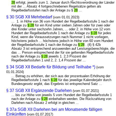
28
erfolgt, jeweils zum 1. Januar durch Rechtsverordnung der Länder
mit der ... Absatz 4 fortgeschriebenen Regelsätze gelten als
Regelbedarfsstufen nach der Anlage zu §
28
...
§ 30 SGB XII Mehrbedarf
(vom 01.01.2023)
... 1. in Höhe von 36 vom Hundert der Regelbedarfsstufe 1 nach der
Anlage zu
§ 28
für ein Kind unter sieben Jahren oder für zwei oder
drei Kinder unter sechzehn Jahren, ... oder 2. in Höhe von 12 vom
Hundert der Regelbedarfsstufe 1 nach der Anlage zu
§ 28
für jedes
Kind, wenn die Voraussetzungen nach Nummer 1 nicht vorliegen,
höchstens jedoch ... höchstens jedoch in Höhe von 60 vom Hundert
der Regelbedarfsstufe 1 nach der Anlage zu
§ 28
. (4) § 42b
Absatz 3 ist entsprechend anzuwenden auf Leistungsberechtigte, die
das ... Person entsprechend der für sie geltenden Regelbedarfsstufe
nach der Anlage zu
§ 28
jeweils 1. 2,3 Prozent der
Regelbedarfsstufen 1 und 2, 2. 1,4 Prozent der ...
§ 34 SGB XII Bedarfe für Bildung und Teilhabe *)
(vom
01.01.2024)
... Betrag zu erhöhen, der sich aus der prozentualen Erhöhung der
Regelbedarfsstufe 1 nach
§ 28
für das jeweilige Kalenderjahr durch
Bundesgesetz ergibt, das Ergebnis ist entsprechend Satz ...
§ 37 SGB XII Ergänzende Darlehen
(vom 01.07.2021)
... bis zur Höhe von jeweils 5 vom Hundert der Regelbedarfsstufe 1
nach der Anlage zu
§ 28
einbehalten werden. Die Rückzahlung von
Darlehen nach Absatz 2 erfolgt in gleichen ...
§ 37a SGB XII Darlehen bei am Monatsende fälligen
Einkünften
(vom 01.07.2017)