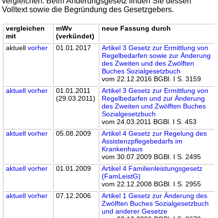
vergleichen. Beim Änderungsgesetz finden Sie dessen
Volltext sowie die Begründung des Gesetzgebers.
vergleichen
mWv
neue Fassung durch
mit
(verkündet)
aktuell
vorher
01.01.2017
Artikel 3 Gesetz zur Ermittlung von
Regelbedarfen sowie zur Änderung
des Zweiten und des Zwölften
Buches Sozialgesetzbuch
vom 22.12.2016 BGBl. I S. 3159
aktuell
vorher
01.01.2011
Artikel 3 Gesetz zur Ermittlung von
(29.03.2011)
Regelbedarfen und zur Änderung
des Zweiten und Zwölften Buches
Sozialgesetzbuch
vom 24.03.2011 BGBl. I S. 453
aktuell
vorher
05.08.2009
Artikel 4 Gesetz zur Regelung des
Assistenzpflegebedarfs im
Krankenhaus
vom 30.07.2009 BGBl. I S. 2495
aktuell
vorher
01.01.2009
Artikel 4 Familienleistungsgesetz
(FamLeistG)
vom 22.12.2008 BGBl. I S. 2955
aktuell
vorher
07.12.2006
Artikel 1 Gesetz zur Änderung des
Zwölften Buches Sozialgesetzbuch
und anderer Gesetze