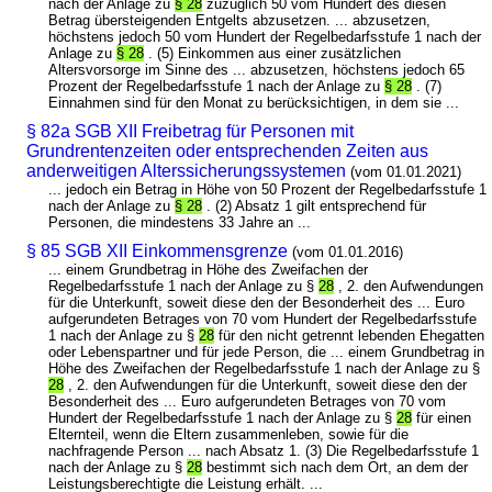
nach der Anlage zu
§ 28
zuzüglich 50 vom Hundert des diesen
Betrag übersteigenden Entgelts abzusetzen. ... abzusetzen,
höchstens jedoch 50 vom Hundert der Regelbedarfsstufe 1 nach der
Anlage zu
§ 28
. (5) Einkommen aus einer zusätzlichen
Altersvorsorge im Sinne des ... abzusetzen, höchstens jedoch 65
Prozent der Regelbedarfsstufe 1 nach der Anlage zu
§ 28
. (7)
Einnahmen sind für den Monat zu berücksichtigen, in dem sie ...
§ 82a SGB XII Freibetrag für Personen mit
Grundrentenzeiten oder entsprechenden Zeiten aus
anderweitigen Alterssicherungssystemen
(vom 01.01.2021)
... jedoch ein Betrag in Höhe von 50 Prozent der Regelbedarfsstufe 1
nach der Anlage zu
§ 28
. (2) Absatz 1 gilt entsprechend für
Personen, die mindestens 33 Jahre an ...
§ 85 SGB XII Einkommensgrenze
(vom 01.01.2016)
... einem Grundbetrag in Höhe des Zweifachen der
Regelbedarfsstufe 1 nach der Anlage zu §
28
, 2. den Aufwendungen
für die Unterkunft, soweit diese den der Besonderheit des ... Euro
aufgerundeten Betrages von 70 vom Hundert der Regelbedarfsstufe
1 nach der Anlage zu §
28
für den nicht getrennt lebenden Ehegatten
oder Lebenspartner und für jede Person, die ... einem Grundbetrag in
Höhe des Zweifachen der Regelbedarfsstufe 1 nach der Anlage zu §
28
, 2. den Aufwendungen für die Unterkunft, soweit diese den der
Besonderheit des ... Euro aufgerundeten Betrages von 70 vom
Hundert der Regelbedarfsstufe 1 nach der Anlage zu §
28
für einen
Elternteil, wenn die Eltern zusammenleben, sowie für die
nachfragende Person ... nach Absatz 1. (3) Die Regelbedarfsstufe 1
nach der Anlage zu §
28
bestimmt sich nach dem Ort, an dem der
Leistungsberechtigte die Leistung erhält. ...