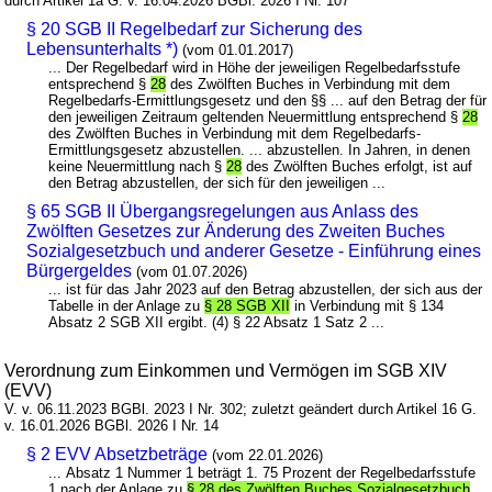
durch Artikel 1a G. v. 16.04.2026 BGBl. 2026 I Nr. 107
§ 20 SGB II Regelbedarf zur Sicherung des
Lebensunterhalts *)
(vom 01.01.2017)
... Der Regelbedarf wird in Höhe der jeweiligen Regelbedarfsstufe
entsprechend §
28
des Zwölften Buches in Verbindung mit dem
Regelbedarfs-Ermittlungsgesetz und den §§ ... auf den Betrag der für
den jeweiligen Zeitraum geltenden Neuermittlung entsprechend §
28
des Zwölften Buches in Verbindung mit dem Regelbedarfs-
Ermittlungsgesetz abzustellen. ... abzustellen. In Jahren, in denen
keine Neuermittlung nach §
28
des Zwölften Buches erfolgt, ist auf
den Betrag abzustellen, der sich für den jeweiligen ...
§ 65 SGB II Übergangsregelungen aus Anlass des
Zwölften Gesetzes zur Änderung des Zweiten Buches
Sozialgesetzbuch und anderer Gesetze - Einführung eines
Bürgergeldes
(vom 01.07.2026)
... ist für das Jahr 2023 auf den Betrag abzustellen, der sich aus der
Tabelle in der Anlage zu
§ 28 SGB XII
in Verbindung mit § 134
Absatz 2 SGB XII ergibt. (4) § 22 Absatz 1 Satz 2 ...
Verordnung zum Einkommen und Vermögen im SGB XIV
(EVV)
V. v. 06.11.2023 BGBl. 2023 I Nr. 302; zuletzt geändert durch Artikel 16 G.
v. 16.01.2026 BGBl. 2026 I Nr. 14
§ 2 EVV Absetzbeträge
(vom 22.01.2026)
... Absatz 1 Nummer 1 beträgt 1. 75 Prozent der Regelbedarfsstufe
1 nach der Anlage zu
§ 28 des Zwölften Buches Sozialgesetzbuch