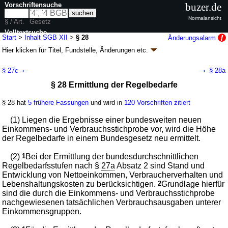
Vorschriftensuche
buzer.de
Normalansicht
§ / Art.
Gesetz
Volltextsuche
Start
>
Inhalt SGB XII
>
§ 28
Änderungsalarm
Hier klicken für
Titel, Fundstelle, Änderungen
etc.
nur in SGB XII
§ 28 - Sozialgesetzbuch (SGB) Zwölftes Buch
←
→
§ 27c
§ 28a
(XII) - Sozialhilfe - (SGB XII)
§ 28 Ermittlung der Regelbedarfe
Artikel 1 G. v. 27.12.2003
BGBl. I S. 3022
, 3023; zuletzt geändert durch
Artikel 2d
G. v. 24.07.2026
BGBl. 2026 I Nr. 228
§ 28 hat
5 frühere Fassungen
und wird in
120 Vorschriften zitiert
Geltung ab 01.01.2005; FNA: 860-12
Sozialgesetzbuch
123 weitere Fassungen
|
Drucksachen / Entwurf / Begründung
|
(1) Liegen die Ergebnisse einer bundesweiten neuen
wird in 618 Vorschriften zitiert
Einkommens- und Verbrauchsstichprobe vor, wird die Höhe
der Regelbedarfe in einem Bundesgesetz neu ermittelt.
Drittes Kapitel Hilfe zum Lebensunterhalt
Erster Abschnitt Leistungsberechtigte, notwendiger
(2)
1
Bei der Ermittlung der bundesdurchschnittlichen
Lebensunterhalt, Regelbedarfe und Regelsätze
Regelbedarfsstufen nach §
27a
Absatz 2 sind Stand und
Entwicklung von Nettoeinkommen, Verbraucherverhalten und
Lebenshaltungskosten zu berücksichtigen.
2
Grundlage hierfür
sind die durch die Einkommens- und Verbrauchsstichprobe
nachgewiesenen tatsächlichen Verbrauchsausgaben unterer
Einkommensgruppen.