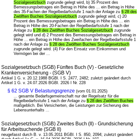
Sozialgesetzbuch
zugrunde gelegt wird, b) 35 Prozent des
Bemessungsbetrages ein Betrag in Höhe des ... ein Betrag in Höhe
des 35-Fachen der Regelbedarfsstufe 1 nach der Anlage zu
§ 28 des
Zwölften Buches Sozialgesetzbuch
zugrunde gelegt wird, c) 20
Prozent des Bemessungsbetrages ein Betrag in Höhe des ... ein
Betrag in Höhe des 20-Fachen der Regelbedarfsstufe 1 nach der
Anlage zu
§ 28 des Zwölften Buches Sozialgesetzbuch
zugrunde
gelegt wird und d) 2 Prozent des Bemessungsbetrages ein Betrag in
Höhe ... ein Betrag in Höhe des Zweifachen der Regelbedarfsstufe 1
nach der Anlage zu
§ 28 des Zwölften Buches Sozialgesetzbuch
zugrunde gelegt wird. (4) Für den Einsatz von Einkommen und
Vermögen bei der ...
Sozialgesetzbuch (SGB) Fünftes Buch (V) - Gesetzliche
Krankenversicherung - (SGB V)
Artikel 1 G. v. 20.12.1988 BGBl. I S. 2477, 2482; zuletzt geändert durch
Artikel 1 G. v. 24.07.2026 BGBl. 2026 I Nr. 228
§ 62 SGB V Belastungsgrenze
(vom 01.01.2025)
... gesamte Bedarfsgemeinschaft nur der Regelsatz für die
Regelbedarfsstufe 1 nach der Anlage zu
§ 28 des Zwölften Buches
maßgeblich. Bei Versicherten, die Leistungen zur Sicherung des
Lebensunterhalts ...
Sozialgesetzbuch (SGB) Zweites Buch (II) - Grundsicherung
für Arbeitsuchende (SGB II)
neugefasst durch B. v. 13.05.2011 BGBl. I S. 850, 2094; zuletzt geändert