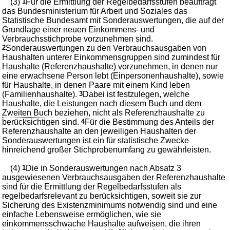
(3)
1
Für die Ermittlung der Regelbedarfsstufen beauftragt
das Bundesministerium für Arbeit und Soziales das
Statistische Bundesamt mit Sonderauswertungen, die auf der
Grundlage einer neuen Einkommens- und
Verbrauchsstichprobe vorzunehmen sind.
2
Sonderauswertungen zu den Verbrauchsausgaben von
Haushalten unterer Einkommensgruppen sind zumindest für
Haushalte (Referenzhaushalte) vorzunehmen, in denen nur
eine erwachsene Person lebt (Einpersonenhaushalte), sowie
für Haushalte, in denen Paare mit einem Kind leben
(Familienhaushalte).
3
Dabei ist festzulegen, welche
Haushalte, die Leistungen nach diesem Buch und dem
Zweiten Buch
beziehen, nicht als Referenzhaushalte zu
berücksichtigen sind.
4
Für die Bestimmung des Anteils der
Referenzhaushalte an den jeweiligen Haushalten der
Sonderauswertungen ist ein für statistische Zwecke
hinreichend großer Stichprobenumfang zu gewährleisten.
(4)
1
Die in Sonderauswertungen nach Absatz 3
ausgewiesenen Verbrauchsausgaben der Referenzhaushalte
sind für die Ermittlung der Regelbedarfsstufen als
regelbedarfsrelevant zu berücksichtigen, soweit sie zur
Sicherung des Existenzminimums notwendig sind und eine
einfache Lebensweise ermöglichen, wie sie
einkommensschwache Haushalte aufweisen, die ihren