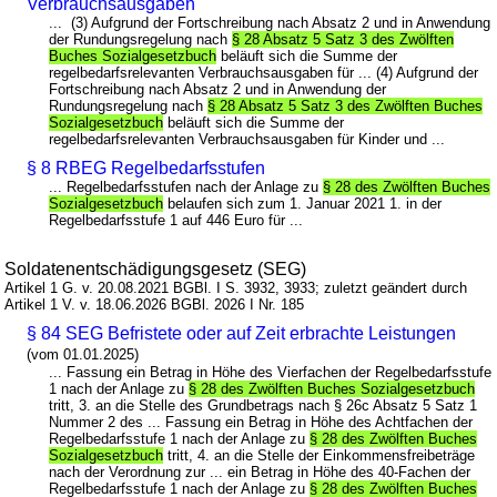
Verbrauchsausgaben
... (3) Aufgrund der Fortschreibung nach Absatz 2 und in Anwendung
der Rundungsregelung nach
§ 28 Absatz 5 Satz 3 des Zwölften
Buches Sozialgesetzbuch
beläuft sich die Summe der
regelbedarfsrelevanten Verbrauchsausgaben für ... (4) Aufgrund der
Fortschreibung nach Absatz 2 und in Anwendung der
Rundungsregelung nach
§ 28 Absatz 5 Satz 3 des Zwölften Buches
Sozialgesetzbuch
beläuft sich die Summe der
regelbedarfsrelevanten Verbrauchsausgaben für Kinder und ...
§ 8 RBEG Regelbedarfsstufen
... Regelbedarfsstufen nach der Anlage zu
§ 28 des Zwölften Buches
Sozialgesetzbuch
belaufen sich zum 1. Januar 2021 1. in der
Regelbedarfsstufe 1 auf 446 Euro für ...
Soldatenentschädigungsgesetz (SEG)
Artikel 1 G. v. 20.08.2021 BGBl. I S. 3932, 3933; zuletzt geändert durch
Artikel 1 V. v. 18.06.2026 BGBl. 2026 I Nr. 185
§ 84 SEG Befristete oder auf Zeit erbrachte Leistungen
(vom 01.01.2025)
... Fassung ein Betrag in Höhe des Vierfachen der Regelbedarfsstufe
1 nach der Anlage zu
§ 28 des Zwölften Buches Sozialgesetzbuch
tritt, 3. an die Stelle des Grundbetrags nach § 26c Absatz 5 Satz 1
Nummer 2 des ... Fassung ein Betrag in Höhe des Achtfachen der
Regelbedarfsstufe 1 nach der Anlage zu
§ 28 des Zwölften Buches
Sozialgesetzbuch
tritt, 4. an die Stelle der Einkommensfreibeträge
nach der Verordnung zur ... ein Betrag in Höhe des 40-Fachen der
Regelbedarfsstufe 1 nach der Anlage zu
§ 28 des Zwölften Buches