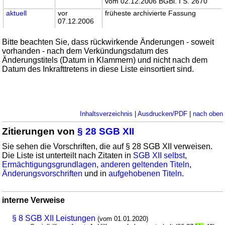
vom 02.12.2006 BGBl. I S. 2670
aktuell
vor
früheste archivierte Fassung
07.12.2006
Bitte beachten Sie, dass rückwirkende Änderungen - soweit
vorhanden - nach dem Verkündungsdatum des
Änderungstitels (Datum in Klammern) und nicht nach dem
Datum des Inkrafttretens in diese Liste einsortiert sind.
Inhaltsverzeichnis
|
Ausdrucken/PDF
|
nach oben
Zitierungen von
§ 28 SGB XII
Sie sehen die Vorschriften, die auf § 28 SGB XII verweisen.
Die Liste ist unterteilt nach Zitaten in
SGB XII selbst
,
Ermächtigungsgrundlagen
,
anderen geltenden Titeln
,
Änderungsvorschriften
und in
aufgehobenen Titeln
.
interne Verweise
§ 8 SGB XII Leistungen
(vom 01.01.2020)