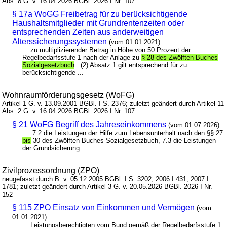
Abs. 8 G. v. 16.04.2026 BGBl. 2026 I Nr. 107
§ 17a WoGG Freibetrag für zu berücksichtigende
Haushaltsmitglieder mit Grundrentenzeiten oder
entsprechenden Zeiten aus anderweitigen
Alterssicherungssystemen
(vom 01.01.2021)
... zu multiplizierender Betrag in Höhe von 50 Prozent der
Regelbedarfsstufe 1 nach der Anlage zu
§ 28 des Zwölften Buches
Sozialgesetzbuch
. (2) Absatz 1 gilt entsprechend für zu
berücksichtigende ...
Wohnraumförderungsgesetz (WoFG)
Artikel 1 G. v. 13.09.2001 BGBl. I S. 2376; zuletzt geändert durch Artikel 11
Abs. 2 G. v. 16.04.2026 BGBl. 2026 I Nr. 107
§ 21 WoFG Begriff des Jahreseinkommens
(vom 01.07.2026)
... 7.2 die Leistungen der Hilfe zum Lebensunterhalt nach den §§ 27
bis
30 des Zwölften Buches Sozialgesetzbuch, 7.3 die Leistungen
der Grundsicherung ...
Zivilprozessordnung (ZPO)
neugefasst durch B. v. 05.12.2005 BGBl. I S. 3202, 2006 I 431, 2007 I
1781; zuletzt geändert durch Artikel 3 G. v. 20.05.2026 BGBl. 2026 I Nr.
152
§ 115 ZPO Einsatz von Einkommen und Vermögen
(vom
01.01.2021)
... Leistungsberechtigten vom Bund gemäß der Regelbedarfsstufe 1