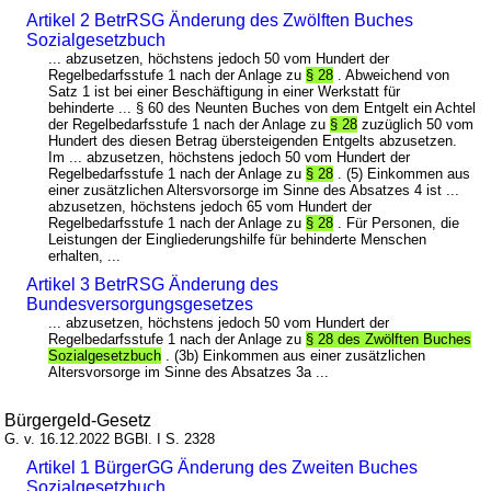
Artikel 2 BetrRSG Änderung des Zwölften Buches
Sozialgesetzbuch
... abzusetzen, höchstens jedoch 50 vom Hundert der
Regelbedarfsstufe 1 nach der Anlage zu
§ 28
. Abweichend von
Satz 1 ist bei einer Beschäftigung in einer Werkstatt für
behinderte ... § 60 des Neunten Buches von dem Entgelt ein Achtel
der Regelbedarfsstufe 1 nach der Anlage zu
§ 28
zuzüglich 50 vom
Hundert des diesen Betrag übersteigenden Entgelts abzusetzen.
Im ... abzusetzen, höchstens jedoch 50 vom Hundert der
Regelbedarfsstufe 1 nach der Anlage zu
§ 28
. (5) Einkommen aus
einer zusätzlichen Altersvorsorge im Sinne des Absatzes 4 ist ...
abzusetzen, höchstens jedoch 65 vom Hundert der
Regelbedarfsstufe 1 nach der Anlage zu
§ 28
. Für Personen, die
Leistungen der Eingliederungshilfe für behinderte Menschen
erhalten, ...
Artikel 3 BetrRSG Änderung des
Bundesversorgungsgesetzes
... abzusetzen, höchstens jedoch 50 vom Hundert der
Regelbedarfsstufe 1 nach der Anlage zu
§ 28 des Zwölften Buches
Sozialgesetzbuch
. (3b) Einkommen aus einer zusätzlichen
Altersvorsorge im Sinne des Absatzes 3a ...
Bürgergeld-Gesetz
G. v. 16.12.2022 BGBl. I S. 2328
Artikel 1 BürgerGG Änderung des Zweiten Buches
Sozialgesetzbuch