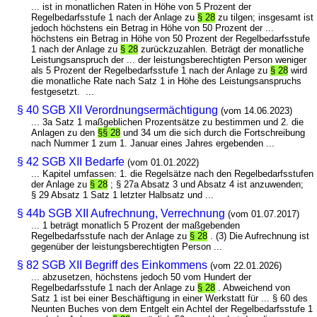
... ist in monatlichen Raten in Höhe von 5 Prozent der
Regelbedarfsstufe 1 nach der Anlage zu
§ 28
zu tilgen; insgesamt ist
jedoch höchstens ein Betrag in Höhe von 50 Prozent der ...
höchstens ein Betrag in Höhe von 50 Prozent der Regelbedarfsstufe
1 nach der Anlage zu
§ 28
zurückzuzahlen. Beträgt der monatliche
Leistungsanspruch der ... der leistungsberechtigten Person weniger
als 5 Prozent der Regelbedarfsstufe 1 nach der Anlage zu
§ 28
wird
die monatliche Rate nach Satz 1 in Höhe des Leistungsanspruchs
festgesetzt. ...
§ 40 SGB XII Verordnungsermächtigung
(vom 14.06.2023)
... 3a Satz 1 maßgeblichen Prozentsätze zu bestimmen und 2. die
Anlagen zu den
§§ 28
und 34 um die sich durch die Fortschreibung
nach Nummer 1 zum 1. Januar eines Jahres ergebenden ...
§ 42 SGB XII Bedarfe
(vom 01.01.2022)
... Kapitel umfassen: 1. die Regelsätze nach den Regelbedarfsstufen
der Anlage zu
§ 28
; § 27a Absatz 3 und Absatz 4 ist anzuwenden;
§ 29 Absatz 1 Satz 1 letzter Halbsatz und ...
§ 44b SGB XII Aufrechnung, Verrechnung
(vom 01.07.2017)
... 1 beträgt monatlich 5 Prozent der maßgebenden
Regelbedarfsstufe nach der Anlage zu
§ 28
. (3) Die Aufrechnung ist
gegenüber der leistungsberechtigten Person ...
§ 82 SGB XII Begriff des Einkommens
(vom 22.01.2026)
... abzusetzen, höchstens jedoch 50 vom Hundert der
Regelbedarfsstufe 1 nach der Anlage zu
§ 28
. Abweichend von
Satz 1 ist bei einer Beschäftigung in einer Werkstatt für ... § 60 des
Neunten Buches von dem Entgelt ein Achtel der Regelbedarfsstufe 1