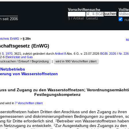
Vorschriftensuche
Vollt
§ / Artikel
Gesetz
n seit 2006
nu
zeichnis EnWG
>
§ 28n
Ma
tschaftsgesetz (EnWG)
I S. 1970
, 3621; zuletzt geändert durch
Artikel 8
Abs. 6 G. v. 23.07.2026
BGBl. 2026 I Nr. 226
52-6
Elektrizität und Gas
ucksachen / Entwurf / Begründung
|
wird in 990 Vorschriften zitiert
 Netzbetriebs
ierung von Wasserstoffnetzen
uss und Zugang zu den Wasserstoffnetzen; Verordnungsermächt
Festlegungskompetenz
nd wird in
7 Vorschriften zitiert
serstoffnetzen haben Dritten den Anschluss und den Zugang zu ihren
ngemessenen und diskriminierungsfreien Bedingungen zu gewähren, so
g für Dritte erforderlich sind.
2
Betreiber von Wasserstoffnetzen hab
en Netzzugang zu entwickeln.
3
Zur Ausgestaltung des Zugangs zu den