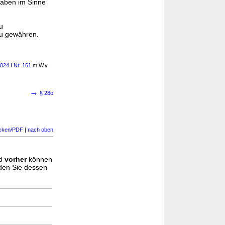
gaben im Sinne
u
u gewähren.
024 I Nr. 161
m.W.v.
→
§ 28o
cken/PDF
|
nach oben
d
vorher
können
nden Sie dessen