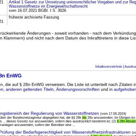
21
Artikel 1 Gesetz zur Umsetzung unionsrechtlicher Vorgaben und zur Reg
Wasserstoffnetze im Energiewirtschaftsrecht
vom 16.07.2021 BGBl. I S. 3026
früheste archivierte Fassung
21
ss rückwirkende Änderungen - soweit vorhanden - nach dem Verkündun
n Klammern) und nicht nach dem Datum des Inkrafttretens in diese List
Inhaltsverzeichnis
|
Ausdru
28n EnWG
n, die auf § 28n EnWG verweisen. Die Liste ist unterteilt nach Zitaten 
en
,
anderen geltenden Titeln
,
Änderungsvorschriften
und in
aufgehoben
gsbereich der Regulierung von Wasserstoffnetzen
(vom 17.05.2024)
nüber der Bundesnetzagentur abgegeben hat, die §§ 28k
bis
28o anzuwenden. Im Übrigen ist 
 ... dieses Gesetz nur anzuwenden, sofern dies ausdrücklich bestimmt ist. (2)
§ 28n Absatz
anlagen anzuwenden, sofern der Betreiber eine ...
üfung der Bedarfsgerechtigkeit von Wasserstoffnetzinfrastrukturen
(v