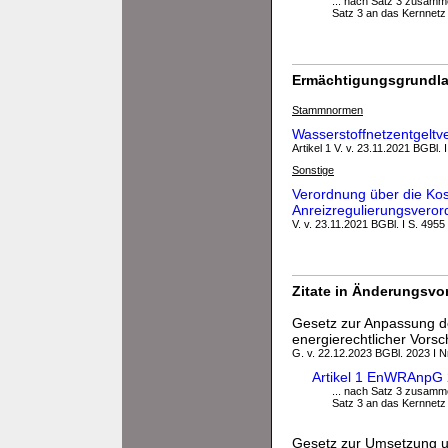
... nach Satz 3 zusamm
Satz 3 an das Kernnetz z
Ermächtigungsgrundla
Stammnormen
Wasserstoffnetzentgelt
Artikel 1 V. v. 23.11.2021 BGBl. 
Sonstige
Verordnung über die Kos
Anreizregulierungsvero
V. v. 23.11.2021 BGBl. I S. 4955
Zitate in Änderungsvor
Gesetz zur Anpassung de
energierechtlicher Vorsch
G. v. 22.12.2023 BGBl. 2023 I N
Artikel 1 EnWRAnpG 
... nach Satz 3 zusamm
Satz 3 an das Kernnetz z
Gesetz zur Umsetzung un