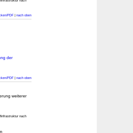
infrastruktur nach
cken/PDF
|
nach oben
ung der
cken/PDF
|
nach oben
erung weiterer
infrastruktur nach
im