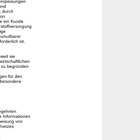
einspeisungen
und
, durch
von
ie ein Kunde
stoffversorgung
ige
zumutbarer
rderlich ist,
weit sie
irtschaftlichen
m zu begründen.
gen für den
sbesondere
egehrten
 Informationen
peisung von
fnetzes