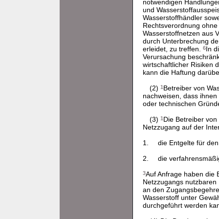
notwendigen Handlung
und Wasserstoffausspeis
Wasserstoffhändler sowe
Rechtsverordnung ohne 
Wasserstoffnetzen aus 
durch Unterbrechung der
erleidet, zu treffen.
6
In d
Verursachung beschränk
wirtschaftlicher Risiken
kann die Haftung darübe
(2)
1
Betreiber von Was
nachweisen, dass ihnen 
oder technischen Gründe
(3)
1
Die Betreiber von
Netzzugang auf der Inter
1.
die Entgelte für de
2.
die verfahrensmäß
3
Auf Anfrage haben die 
Netzzugangs nutzbaren 
an den Zugangsbegehrend
Wasserstoff unter Gewäh
durchgeführt werden ka