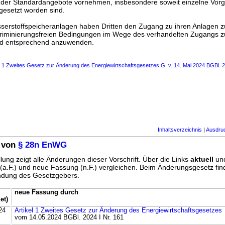
der Standardangebote vornehmen, insbesondere soweit einzelne Vor
gesetzt worden sind.
serstoffspeicheranlagen haben Dritten den Zugang zu ihren Anlagen z
iminierungsfreien Bedingungen im Wege des verhandelten Zugangs z
ind entsprechend anzuwenden.
s 1 Zweites Gesetz zur Änderung des Energiewirtschaftsgesetzes G. v. 14. Mai 2024 BGBl. 2
Inhaltsverzeichnis
|
Ausdru
 von
§ 28n EnWG
lung zeigt alle Änderungen dieser Vorschrift. Über die Links
aktuell
un
g (a.F.) und neue Fassung (n.F.) vergleichen. Beim Änderungsgesetz fi
ündung des Gesetzgebers.
neue Fassung durch
et)
24
Artikel 1 Zweites Gesetz zur Änderung des Energiewirtschaftsgesetzes
vom 14.05.2024 BGBl. 2024 I Nr. 161