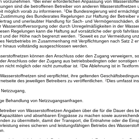
en vorzunehmen.
4
Bei einer erforderlichen Anpassung von Wasserstoff
ungen sind die betroffenen Betreiber von anderen Wasserstoffnetzen 
it möglich vorab zu informieren.
5
Die Bundesregierung wird ermächtigt
Zustimmung des Bundesrates Regelungen zur Haftung der Betreiber 
Vertrag und unerlaubter Handlung für Sach- und Vermögensschäden, d
 Wasserstoffversorgung oder durch Unregelmäßigkeiten in der Wasser
iesen Regelungen kann die Haftung auf vorsätzliche oder grob fahrläss
t und der Höhe nach begrenzt werden.
7
Soweit es zur Vermeidung un
 des Netzbetriebs im Zusammenhang mit Verpflichtungen nach Satz 2 erfo
r hinaus vollständig ausgeschlossen werden.
serstoffnetzen können den Anschluss oder den Zugang verweigern, so
der Anschluss oder der Zugang aus betriebsbedingten oder sonstigen w
n nicht möglich oder nicht zumutbar ist.
2
Die Ablehnung ist in Textfor
 Wasserstoffnetzen sind verpflichtet, ihre geltenden Geschäftsbedingun
netseite des jeweiligen Betreibers zu veröffentlichen.
2
Dies umfasst in
n Netzzugang,
ige Behandlung von Netzzugangsanfragen.
Betreiber von Wasserstoffnetzen Angaben über die für die Dauer des b
Kapazitäten und absehbaren Engpässe zu machen sowie ausreichende
en zu übermitteln, damit der Transport, die Entnahme oder die Eins
rleistung eines sicheren und leistungsfähigen Betriebs des Wasserstof
nn.