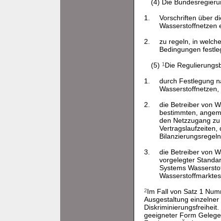
(4) Die Bundesregier
1.
Vorschriften über d
Wasserstoffnetzen 
2.
zu regeln, in welc
Bedingungen festle
(5)
1
Die Regulierungs
1.
durch Festlegung 
Wasserstoffnetzen, 
2.
die Betreiber von W
bestimmten, angeme
den Netzzugang zu 
Vertragslaufzeiten,
Bilanzierungsregeln
3.
die Betreiber von 
vorgelegter Standa
Systems Wasserstof
Wasserstoffmarktes
2
Im Fall von Satz 1 Num
Ausgestaltung einzelne
Diskriminierungsfreiheit.
geeigneter Form Gelege