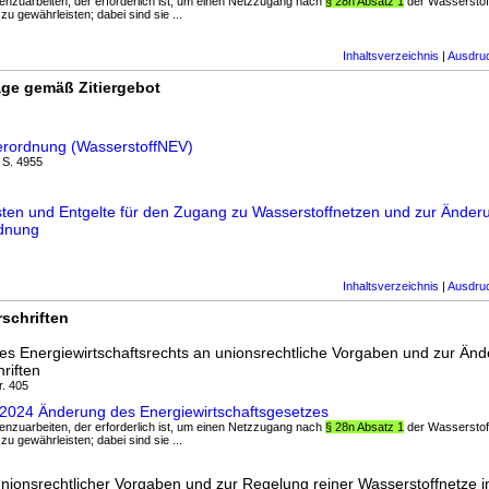
enzuarbeiten, der erforderlich ist, um einen Netzzugang nach
§ 28n Absatz 1
der Wasserstoff
u gewährleisten; dabei sind sie ...
Inhaltsverzeichnis
|
Ausdru
ge gemäß Zitiergebot
verordnung (WasserstoffNEV)
I S. 4955
ten und Entgelte für den Zugang zu Wasserstoffnetzen und zur Änder
rdnung
Inhaltsverzeichnis
|
Ausdru
schriften
s Energiewirtschaftsrechts an unionsrechtliche Vorgaben und zur Änd
riften
r. 405
2024 Änderung des Energiewirtschaftsgesetzes
enzuarbeiten, der erforderlich ist, um einen Netzzugang nach
§ 28n Absatz 1
der Wasserstoff
u gewährleisten; dabei sind sie ...
ionsrechtlicher Vorgaben und zur Regelung reiner Wasserstoffnetze 