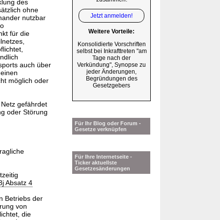
klung des
ätzlich ohne
Jetzt anmelden!
nander nutzbar
so
Weitere Vorteile:
kt für die
lnetzes,
Konsolidierte Vorschriften
lichtet,
selbst bei Inkrafttreten "am
ndlich
Tage nach der
sports auch über
Verkündung", Synopse zu
jeder Änderungen,
 einen
Begründungen des
cht möglich oder
Gesetzgebers
 Netz gefährdet
ung oder Störung
Für Ihr Blog oder Forum -
Gesetze verknüpfen
ragliche
Für Ihre Internetseite -
Ticker aktuellste
Gesetzesänderungen
zeitig
8j Absatz 4
n Betriebs der
hrung von
chtet, die