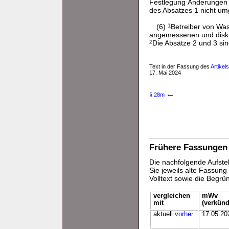
Festlegung Änderungen 
des Absatzes 1 nicht um
(6)
1
Betreiber von Was
angemessenen und diskr
2
Die Absätze 2 und 3 s
Text in der Fassung des
Artikel
17. Mai 2024
←
§ 28m
Frühere Fassungen
Die nachfolgende Aufstel
Sie jeweils alte Fassun
Volltext sowie die Begr
vergleichen
mWv
mit
(verkünd
aktuell
vorher
17.05.20