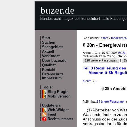
buzer.de
Bundesrecht - tagaktuell konsolidiert - alle Fassunge
Start
Sie sind hier:
Start
>
Inhaltsver
Suchen
§ 28n - Energiewir
Sachgebiete
Aktuell
Artikel 1 G. v. 07.07.2005
BGBl. 
Verkündet
Geltung ab 13.07.2005; FNA: 7
Über buzer.de
128 weitere Fassungen
|
Dr
Qualität
Teil 3 Regulierung des
Kontakt
Abschnitt 3b Regul
Datenschutz
Impressum
←
§ 28m
Tools:
§ 28n Anschl
Blog-Plugin
Mobilversion
§ 28n hat
2 frühere Fassungen
u
Update via:
(1)
1
Betreiber von Was
Web-Widget
Wasserstoffnetzen zu a
Feed
Anschluss oder der Zugan
Rechtskataster
Vertragsstandards für d