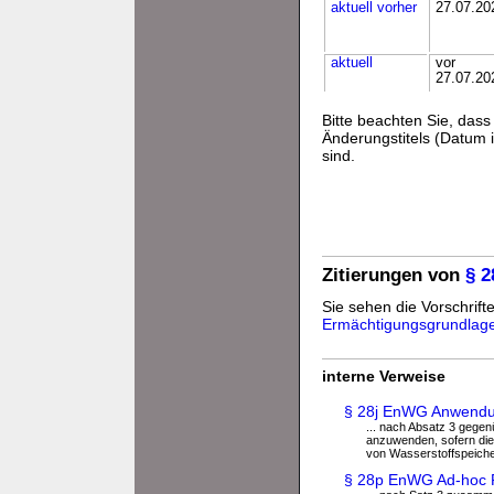
aktuell
vorher
27.07.20
aktuell
vor
27.07.20
Bitte beachten Sie, da
Änderungstitels (Datum i
sind.
Zitierungen von
§ 
Sie sehen die Vorschrifte
Ermächtigungsgrundlag
interne Verweise
§ 28j EnWG Anwendun
... nach Absatz 3 gege
anzuwenden, sofern dies
von Wasserstoffspeicher
§ 28p EnWG Ad-hoc Pr