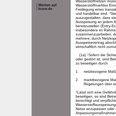
Wasserstoffnetzen müsse
Wasserstoffmarktes Eins
Werben auf
buzer.de
Festlegung eines trans
und handelbar sind.
4
Sie
auszugestalten, dass si
Ausspeisung an jedem Au
bereitzustellen (Entry-E
insbesondere im Rahmen
zusammenzuarbeiten, der
mehrere, durch Netzkop
Ausspeisevertrag absch
wirtschaftlich nicht zumut
(1a)
1
Sofern die Siche
oder gestört ist, sind B
zu beseitigen durch
1.
netzbezogene Maß
2.
marktbezogene Maßn
Regelungen über ei
2
Lässt sich eine Gefähr
beseitigen, so sind Be
berechtigt und verpflich
Wasserstoffausspeisunge
Netze anzupassen oder 
Anpassungsmaßnahmen nac