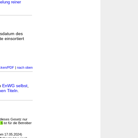
elung reiner
gsdatum des
e einsortiert
cken/PDF
|
nach oben
in
EnWG selbst
,
en Titeln
.
dieses Gesetz nur
 6
ist für die Betreiber
om 17.05.2024)