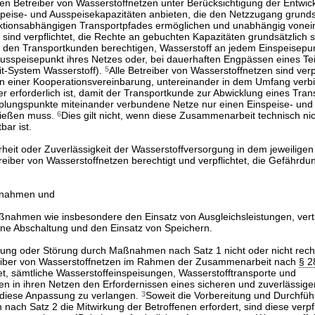
n Betreiber von Wasserstoffnetzen unter Berücksichtigung der Entwic
peise- und Ausspeisekapazitäten anbieten, die den Netzzugang grunds
aktionsabhängigen Transportpfades ermöglichen und unabhängig vonei
 sind verpflichtet, die Rechte an gebuchten Kapazitäten grundsätzlich 
e den Transportkunden berechtigen, Wasserstoff an jedem Einspeisepun
sspeisepunkt ihres Netzes oder, bei dauerhaften Engpässen eines Tei
xit-System Wasserstoff).
5
Alle Betreiber von Wasserstoffnetzen sind verpf
 einer Kooperationsvereinbarung, untereinander in dem Umfang verbi
 erforderlich ist, damit der Transportkunde zur Abwicklung eines Tran
plungspunkte miteinander verbundene Netze nur einen Einspeise- und
ließen muss.
6
Dies gilt nicht, wenn diese Zusammenarbeit technisch ni
bar ist.
rheit oder Zuverlässigkeit der Wasserstoffversorgung in dem jeweiligen
etreiber von Wasserstoffnetzen berechtigt und verpflichtet, die Gefährd
nahmen und
ahmen wie insbesondere den Einsatz von Ausgleichsleistungen, vert
ne Abschaltung und den Einsatz von Speichern.
dung oder Störung durch Maßnahmen nach Satz 1 nicht oder nicht recht
treiber von Wasserstoffnetzen im Rahmen der Zusammenarbeit nach
§ 2
tet, sämtliche Wasserstoffeinspeisungen, Wasserstofftransporte und
n in ihren Netzen den Erfordernissen eines sicheren und zuverlässige
diese Anpassung zu verlangen.
3
Soweit die Vorbereitung und Durchfü
h Satz 2 die Mitwirkung der Betroffenen erfordert, sind diese verpfli