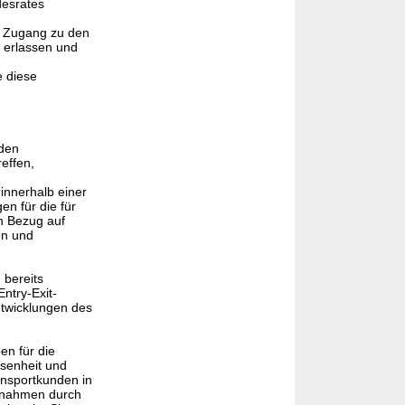
desrates
d Zugang zu den
 erlassen und
e diese
den
effen,
innerhalb einer
n für die für
n Bezug auf
en und
 bereits
ntry-Exit-
ntwicklungen des
en für die
senheit und
ansportkunden in
ngnahmen durch