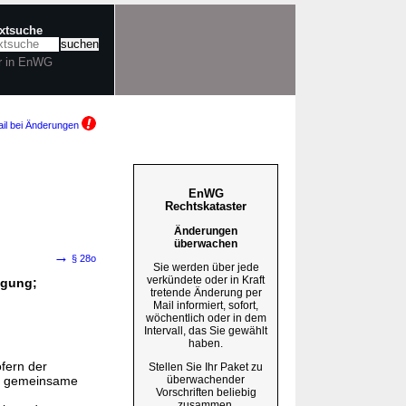
extsuche
r in EnWG
il bei Änderungen
EnWG
Rechtskataster
Änderungen
überwachen
→
§ 28o
Sie werden über jede
verkündete oder in Kraft
igung;
tretende Änderung per
Mail informiert, sofort,
wöchentlich oder in dem
Intervall, das Sie gewählt
haben.
fern der
Stellen Sie Ihr Paket zu
überwachender
en gemeinsame
Vorschriften beliebig
zusammen.