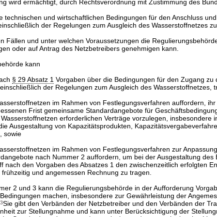
ung wird ermächtigt, durch Rechtsverordnung mit Zustimmung des Bun
ie technischen und wirtschaftlichen Bedingungen für den Anschluss un
einschließlich der Regelungen zum Ausgleich des Wasserstoffnetzes zu
hen Fällen und unter welchen Voraussetzungen die Regulierungsbehörd
gen oder auf Antrag des Netzbetreibers genehmigen kann.
behörde kann
nach
§ 29 Absatz 1
Vorgaben über die Bedingungen für den Zugang zu 
einschließlich der Regelungen zum Ausgleich des Wasserstoffnetzes, tr
asserstoffnetzen im Rahmen von Festlegungsverfahren auffordern, ihr 
ssenen Frist gemeinsame Standardangebote für Geschäftsbedingunge
Wasserstoffnetzen erforderlichen Verträge vorzulegen, insbesondere i
 die Ausgestaltung von Kapazitätsprodukten, Kapazitätsvergabeverfahr
, sowie
Wasserstoffnetzen im Rahmen von Festlegungsverfahren zur Anpassung
rdangebote nach Nummer 2 auffordern, um bei der Ausgestaltung des E
f nach den Vorgaben des Absatzes 1 den zwischenzeitlich erfolgten E
 frühzeitig und angemessen Rechnung zu tragen.
mer 2 und 3 kann die Regulierungsbehörde in der Aufforderung Vorgab
r Bedingungen machen, insbesondere zur Gewährleistung der Angemes
3
Sie gibt den Verbänden der Netzbetreiber und den Verbänden der Tr
nheit zur Stellungnahme und kann unter Berücksichtigung der Stellu