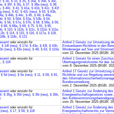
9
,
§ 30
,
§ 33
,
§ 35
,
§ 35a
,
§ 35b
,
§ 35c
,
5e
,
§ 35f
,
§ 35j
,
§ 37
,
§ 38a (neu)
,
§ 39
,
a
,
§ 40c
,
§ 41
,
§ 41a
,
§ 41b
,
§ 41c
,
§ 41f
g (neu)
,
§ 42
,
§ 42c (neu)
,
§ 43
,
§ 43b
,
44a
,
§ 44b
,
§ 44c
,
§ 45
,
§ 49
,
§ 49a
,
9d
,
§ 50
,
§ 50d
,
§ 53a
,
§ 53b
,
§ 54
,
4b
,
§ 56
,
§ 57a
,
§ 57b
,
§ 58
,
§ 58a
,
§ 59
,
,
§ 68
,
§ 68a
,
§ 69
,
§ 75
,
§ 91
,
§ 95
,
5b
,
§ 110
,
§ 111b
,
§ 111c
,
§ 111d
,
§ 111e
,
12b
,
§ 114
,
§ 115
,
§ 116
,
§ 117a
,
§ 118
,
118b
,
§ 118c
,
§ 121
esamt
oder einzeln für
Artikel 2 Gesetz zur Umsetzung d
,
§ 14f (neu)
,
§ 17d
,
§ 43e
,
§ 43f
,
§ 43h
,
Erneuerbaren-Richtlinie in den Ber
3n (neu)
,
§ 43o (neu)
,
§ 49
,
§ 63
,
§ 110a
Windenergie auf See und Stromne
vom 22. Dezember 2025 (BGBl. 202
esamt
oder einzeln für
Artikel 1 Gesetz für einen Zuschu
1
,
§ 118
Übertragungsnetzkosten für das Ja
vom 8. Dezember 2025 (BGBl. 2025
esamt
oder einzeln für
Artikel 17 Gesetz zur Umsetzung d
,
§ 5d (neu)
,
§ 5e (neu)
,
§ 11
,
§ 59
,
§ 91
,
Richtlinie und zur Regelung wesen
des Informationssicherheitsmanag
Bundesverwaltung
vom 2. Dezember 2025 (BGBl. 2025
esamt
oder einzeln für
Artikel 1 Gesetz zur Änderung des
5f
,
§ 35g
,
§ 35h (neu)
,
§ 35i (neu)
,
§ 35h
,
Energiewirtschaftsgesetzes sowie
)
des Kohleverstromungsbeendigun
vom 25. November 2025 (BGBl. 202
esamt
oder einzeln für
Artikel 1 Gesetz zur Änderung des
 (neu)
,
§ 17
,
§ 59
,
§ 118
Energiewirtschaftsrechts zur Verm