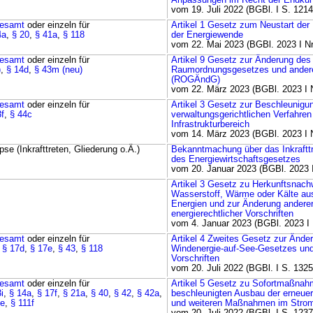
Anpassungen im Recht der Endkun
vom 19. Juli 2022 (BGBl. I S. 1214
esamt
oder einzeln für
Artikel 1 Gesetz zum Neustart der D
4a
,
§ 20
,
§ 41a
,
§ 118
der Energiewende
vom 22. Mai 2023 (BGBl. 2023 I Nr
esamt
oder einzeln für
Artikel 9 Gesetz zur Änderung des
)
,
§ 14d
,
§ 43m (neu)
Raumordnungsgesetzes und anderer
(ROGÄndG)
vom 22. März 2023 (BGBl. 2023 I N
esamt
oder einzeln für
Artikel 3 Gesetz zur Beschleunigu
3f
,
§ 44c
verwaltungsgerichtlichen Verfahren
Infrastrukturbereich
vom 14. März 2023 (BGBl. 2023 I N
se (Inkrafttreten, Gliederung o.Ä.)
Bekanntmachung über das Inkraftt
des Energiewirtschaftsgesetzes
vom 20. Januar 2023 (BGBl. 2023 I
Artikel 3 Gesetz zu Herkunftsnach
Wasserstoff, Wärme oder Kälte au
Energien und zur Änderung andere
energierechtlicher Vorschriften
vom 4. Januar 2023 (BGBl. 2023 I 
esamt
oder einzeln für
Artikel 4 Zweites Gesetz zur Ände
,
§ 17d
,
§ 17e
,
§ 43
,
§ 118
Windenergie-auf-See-Gesetzes und
Vorschriften
vom 20. Juli 2022 (BGBl. I S. 1325
esamt
oder einzeln für
Artikel 5 Gesetz zu Sofortmaßnah
i
,
§ 14a
,
§ 17f
,
§ 21a
,
§ 40
,
§ 42
,
§ 42a
,
beschleunigten Ausbau der erneue
1e
,
§ 111f
und weiteren Maßnahmen im Strom