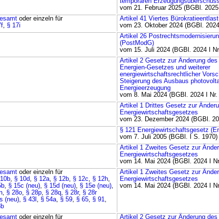
temporären Erzeugungsüberschüs
vom 21. Februar 2025 (BGBl. 2025 
esamt
oder einzeln für
Artikel 41 Viertes Bürokratieentla
7f
,
§ 17i
vom 23. Oktober 2024 (BGBl. 2024 
Artikel 26 Postrechtsmodernisieru
(PostModG)
vom 15. Juli 2024 (BGBl. 2024 I Nr
Artikel 2 Gesetz zur Änderung des
Energien-Gesetzes und weiterer
energiewirtschaftsrechtlicher Vorsc
Steigerung des Ausbaus photovolt
Energieerzeugung
vom 8. Mai 2024 (BGBl. 2024 I Nr.
Artikel 1 Drittes Gesetz zur Änder
Energiewirtschaftsgesetzes
vom 23. Dezember 2024 (BGBl. 202
§ 121 Energiewirtschaftsgesetz (
vom 7. Juli 2005 (BGBl. I S. 1970)
Artikel 1 Zweites Gesetz zur Ände
Energiewirtschaftsgesetzes
vom 14. Mai 2024 (BGBl. 2024 I Nr
esamt
oder einzeln für
Artikel 1 Zweites Gesetz zur Ände
 10b
,
§ 10d
,
§ 12a
,
§ 12b
,
§ 12c
,
§ 12h
,
Energiewirtschaftsgesetzes
5b
,
§ 15c (neu)
,
§ 15d (neu)
,
§ 15e (neu)
,
vom 14. Mai 2024 (BGBl. 2024 I Nr
n
,
§ 28o
,
§ 28p
,
§ 28q
,
§ 28r
,
§ 28r
s (neu)
,
§ 43l
,
§ 54a
,
§ 59
,
§ 65
,
§ 91
,
3b
esamt
oder einzeln für
Artikel 2 Gesetz zur Änderung des