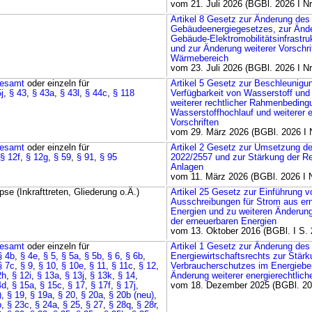
vom 21. Juli 2026 (BGBl. 2026 I Nr
Artikel 8 Gesetz zur Änderung des
Gebäudeenergiegesetzes, zur Änd
Gebäude-Elektromobilitätsinfrastr
und zur Änderung weiterer Vorschri
Wärmebereich
vom 23. Juli 2026 (BGBl. 2026 I Nr
esamt
oder einzeln für
Artikel 5 Gesetz zur Beschleunigu
j
,
§ 43
,
§ 43a
,
§ 43l
,
§ 44c
,
§ 118
Verfügbarkeit von Wasserstoff und
weiterer rechtlicher Rahmenbeding
Wasserstoffhochlauf und weiterer e
Vorschriften
vom 29. März 2026 (BGBl. 2026 I N
esamt
oder einzeln für
Artikel 2 Gesetz zur Umsetzung der
§ 12f
,
§ 12g
,
§ 59
,
§ 91
,
§ 95
2022/2557 und zur Stärkung der Res
Anlagen
vom 11. März 2026 (BGBl. 2026 I N
se (Inkrafttreten, Gliederung o.Ä.)
Artikel 25 Gesetz zur Einführung v
Ausschreibungen für Strom aus er
Energien und zu weiteren Änderun
der erneuerbaren Energien
vom 13. Oktober 2016 (BGBl. I S. 
esamt
oder einzeln für
Artikel 1 Gesetz zur Änderung des
§ 4b
,
§ 4e
,
§ 5
,
§ 5a
,
§ 5b
,
§ 6
,
§ 6b
,
Energiewirtschaftsrechts zur Stär
§ 7c
,
§ 9
,
§ 10
,
§ 10e
,
§ 11
,
§ 11c
,
§ 12
,
Verbraucherschutzes im Energieber
2h
,
§ 12i
,
§ 13a
,
§ 13j
,
§ 13k
,
§ 14
,
Änderung weiterer energierechtliche
4d
,
§ 15a
,
§ 15c
,
§ 17
,
§ 17f
,
§ 17j
,
vom 18. Dezember 2025 (BGBl. 202
)
,
§ 19
,
§ 19a
,
§ 20
,
§ 20a
,
§ 20b (neu)
,
b
,
§ 23c
,
§ 24a
,
§ 25
,
§ 27
,
§ 28q
,
§ 28r
,