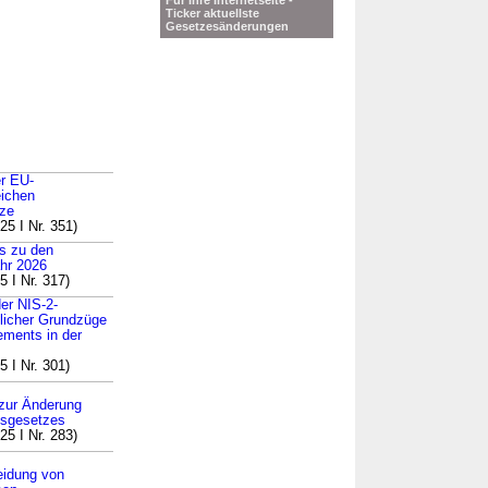
Für Ihre Internetseite -
Ticker aktuellste
Gesetzesänderungen
er EU-
eichen
tze
5 I Nr. 351)
ss zu den
hr 2026
 I Nr. 317)
er NIS-2-
tlicher Grundzüge
ements in der
 I Nr. 301)
 zur Änderung
gsgesetzes
5 I Nr. 283)
eidung von