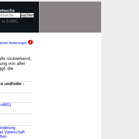
extsuche
r in EnWG
il bei Änderungen
lls rückwirkend;
ung von alter
gf. die
e und/oder -
(EnWG)
hinderung
er Vaterschaft
ften