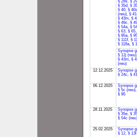
§ 28s
,
§ 2
§ 35d
,
§ 3
§ 40
,
§ 40
(neu)
,
§ 41
§ 43m
,
§ 
§ 49c
,
§ 4
§ 54a
,
§ 5
§ 63
,
§ 65
§ 95a
,
§ 9
§ 111f
,
§ 1
§ 118a
,
§ 
Synopse g
§ 12j (neu)
§ 43m
,
§ 4
(neu)
12.12.2025
Synopse g
§ 24c
,
§ 4
06.12.2025
Synopse g
§ 5c (neu)
§ 95
28.11.2025
Synopse g
§ 35e
,
§ 3
§ 54c (neu
25.02.2025
Synopse g
§ 12
,
§ 13l