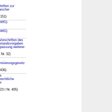
hriften zur
aischer
 151)
EnWG)
EnWG)
Vorschriften des
lstandsvorgaben
passung weiterer
 Nr. 32)
nisierungsgesetz
3436)
s
rechtliche
r
3 I Nr. 405)