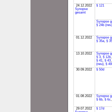
24.12.2022
§ 121
Synopse
gesamt
Synopse g
§ 24b (neu
01.12.2022
Synopse g
§ 35a
,
§ 3
13.10.2022
Synopse g
§ 3
,
§ 12b
§ 41
,
§ 43
(neu)
,
§ 49
30.09.2022
§ 50d
01.08.2022
Synopse g
§ 6b
,
§ 6c
29.07.2022
§ 17d