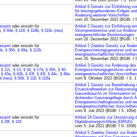
vom 20. Juli 2022 (BGBl. I S. 1237
Artikel 6 Gesetz zur Einführung v
für leitungsgebundenes Erdgas un
Änderung weiterer Vorschriften
vom 20. Dezember 2022 (BGBl. I S
esamt
oder einzeln für
Artikel 2 Gesetz zur Einführung ein
)
,
§ 50e
,
§ 118
,
§ 118b
,
§ 118c (neu)
Strompreisbremse und zur Änderun
energierechtlicher Bestimmungen
vom 20. Dezember 2022 (BGBl. I S
esamt
oder einzeln für
Artikel 2 Zweites Gesetz zur Ände
5b
,
§ 35h
,
§ 49a
,
§ 112b
Energiesicherungsgesetzes und an
energiewirtschaftlicher Vorschriften
vom 25. November 2022 (BGBl. I S
esamt
oder einzeln für
Artikel 3 Gesetz zur Änderung des
,
§ 12c
,
§ 13
,
§ 16
,
§ 17d
,
§ 35h
,
§ 40
,
Energiesicherungsgesetzes und an
,
§ 43a
,
§ 43b
,
§ 43f
,
§ 43l
,
§ 44c
,
§ 49a
energiewirtschaftlicher Vorschriften
b (neu)
,
§ 50b
,
§ 118
,
§ 118a
vom 8. Oktober 2022 (BGBl. I S. 1
Artikel 1 Gesetz zur Bereithaltung
Ersatzkraftwerken zur Reduzierun
Gasverbrauchs im Stromsektor im F
drohenden Gasmangellage durch Ä
Energiewirtschaftsgesetzes und we
energiewirtschaftlicher Vorschriften
vom 8. Juli 2022 (BGBl. I S. 1054)
esamt
oder einzeln für
Artikel 24 Gesetz zur Umsetzung d
,
§ 28l
,
§ 118
Digitalisierungsrichtlinie (DiRUG)
vom 5. Juli 2021 (BGBl. I S. 3338)
Artikel 5 Zweites Gesetz zur Ände