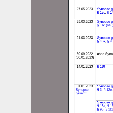
27.05.2023
Synopse g
§ 12c
,
§ 1
29.03.2023
Synopse g
§ 11c (neu
21.03.2023
Synopse g
§ 43e
,
§ 4
30.09.2022
ohne Synop
(30.01.2023)
14.01.2023
§ 118
01.01.2023
Synopse g
Synopse
§ 3
,
§ 12e
gesamt
Synopse g
§ 13a
,
§ 13
§ 95
,
§ 11