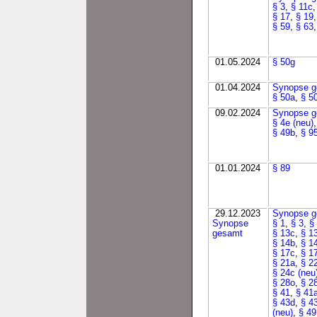
§ 3
,
§ 11c
§ 17
,
§ 19
§ 59
,
§ 63
01.05.2024
§ 50g
01.04.2024
Synopse g
§ 50a
,
§ 5
09.02.2024
Synopse g
§ 4e (neu)
§ 49b
,
§ 9
01.01.2024
§ 89
29.12.2023
Synopse g
Synopse
§ 1
,
§ 3
,
§
gesamt
§ 13c
,
§ 1
§ 14b
,
§ 1
§ 17c
,
§ 1
§ 21a
,
§ 2
§ 24c (neu
§ 28o
,
§ 2
§ 41
,
§ 41
§ 43d
,
§ 4
(neu)
,
§ 49