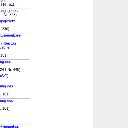
sen
I Nr. 51)
stungsgesetz
I Nr. 323)
ngsgesetz
. 236)
 Erneuerbare-
hriften zur
aischer
 151)
ung des
4 I Nr. 448)
EnWG)
rung des
. 161)
rung des
. 161)
 Erneuerbare-