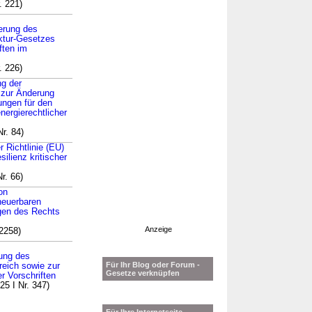
. 221)
erung des
uktur-Gesetzes
ften im
. 226)
ng der
 zur Änderung
ungen für den
nergierechtlicher
r. 84)
 Richtlinie (EU)
ilienz kritischer
r. 66)
on
neuerbaren
gen des Rechts
Anzeige
2258)
kung des
Für Ihr Blog oder Forum -
eich sowie zur
Gesetze verknüpfen
r Vorschriften
5 I Nr. 347)