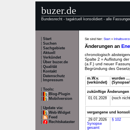
buzer.de
Bundesrecht - tagaktuell konsolidiert - alle Fassunge
Start
Sie sind hier:
Start
>
Inhaltsver
Suchen
Änderungen an
Ene
Sachgebiete
Aktuell
chronologisch absteigend
Verkündet
Spalte 2 = Auflistung de
Über buzer.de
(a.F.) und neuer Fassung
Qualität
Begründung des Gesetzg
Kontakt
Datenschutz
m.W.v.
wurden ...
Impressum
(verkündet)
(Synopse/D
Tools:
zukünftige Änderungen
Blog-Plugin
01.01.2028
(noch nicht
Mobilversion
Update via:
vergangene und konsol
Web-Widget
Feed
29.07.2026
§ 102
Rechtskataster
Synopse
gesamt