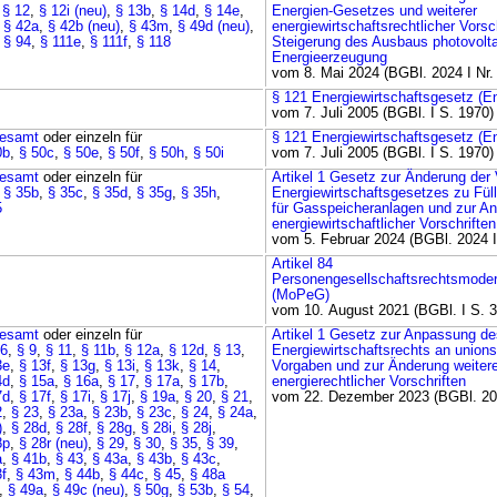
,
§ 12
,
§ 12i (neu)
,
§ 13b
,
§ 14d
,
§ 14e
,
Energien-Gesetzes und weiterer
,
§ 42a
,
§ 42b (neu)
,
§ 43m
,
§ 49d (neu)
,
energiewirtschaftsrechtlicher Vorsc
,
§ 94
,
§ 111e
,
§ 111f
,
§ 118
Steigerung des Ausbaus photovolt
Energieerzeugung
vom 8. Mai 2024 (BGBl. 2024 I Nr.
§ 121 Energiewirtschaftsgesetz (
vom 7. Juli 2005 (BGBl. I S. 1970)
esamt
oder einzeln für
§ 121 Energiewirtschaftsgesetz (
0b
,
§ 50c
,
§ 50e
,
§ 50f
,
§ 50h
,
§ 50i
vom 7. Juli 2005 (BGBl. I S. 1970)
esamt
oder einzeln für
Artikel 1 Gesetz zur Änderung der 
,
§ 35b
,
§ 35c
,
§ 35d
,
§ 35g
,
§ 35h
,
Energiewirtschaftsgesetzes zu Fül
5
für Gasspeicheranlagen und zur An
energiewirtschaftlicher Vorschriften
vom 5. Februar 2024 (BGBl. 2024 I
Artikel 84
Personengesellschaftsrechtsmoder
(MoPeG)
vom 10. August 2021 (BGBl. I S. 
esamt
oder einzeln für
Artikel 1 Gesetz zur Anpassung de
 6
,
§ 9
,
§ 11
,
§ 11b
,
§ 12a
,
§ 12d
,
§ 13
,
Energiewirtschaftsrechts an unions
3e
,
§ 13f
,
§ 13g
,
§ 13i
,
§ 13k
,
§ 14
,
Vorgaben und zur Änderung weitere
4d
,
§ 15a
,
§ 16a
,
§ 17
,
§ 17a
,
§ 17b
,
energierechtlicher Vorschriften
7d
,
§ 17f
,
§ 17i
,
§ 17j
,
§ 19a
,
§ 20
,
§ 21
,
vom 22. Dezember 2023 (BGBl. 202
2
,
§ 23
,
§ 23a
,
§ 23b
,
§ 23c
,
§ 24
,
§ 24a
,
)
,
§ 28d
,
§ 28f
,
§ 28g
,
§ 28i
,
§ 28j
,
8p
,
§ 28r (neu)
,
§ 29
,
§ 30
,
§ 35
,
§ 39
,
a
,
§ 41b
,
§ 43
,
§ 43a
,
§ 43b
,
§ 43c
,
3f
,
§ 43m
,
§ 44b
,
§ 44c
,
§ 45
,
§ 48a
,
§ 49a
,
§ 49c (neu)
,
§ 50g
,
§ 53b
,
§ 54
,