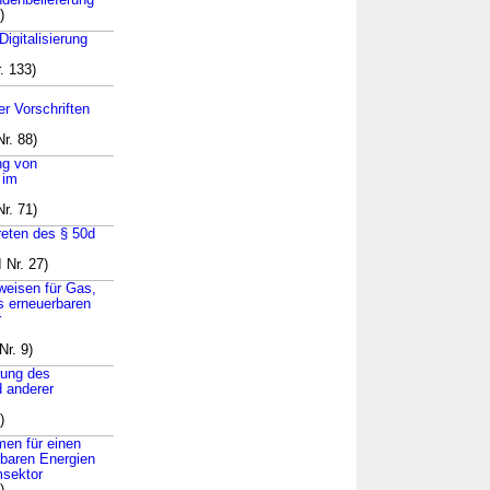
denbelieferung
)
igitalisierung
. 133)
 Vorschriften
r. 88)
ng von
 im
r. 71)
reten des § 50d
 Nr. 27)
weisen für Gas,
s erneuerbaren
r
Nr. 9)
rung des
 anderer
)
men für einen
rbaren Energien
sektor