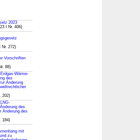
esetz 2023
3 I Nr. 406)
ngsgesetz
 Nr. 272)
 Vorschriften
r. 88)
s Erdgas-Wärme-
ung des
zur Änderung
weltrechtlicher
. 202)
s LNG-
 Änderung des
ur Änderung des
. 184)
ammenhang mit
und zu