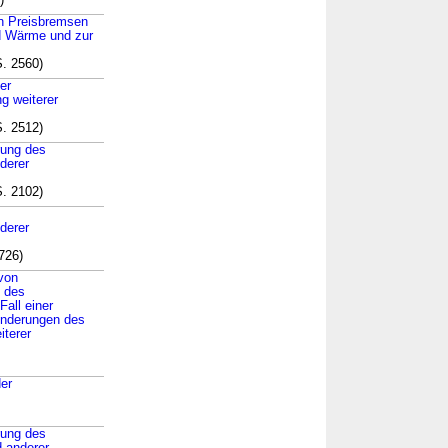
)
on Preisbremsen
d Wärme und zur
. 2560)
er
g weiterer
. 2512)
rung des
derer
. 2102)
derer
726)
 von
g des
all einer
nderungen des
iterer
er
rung des