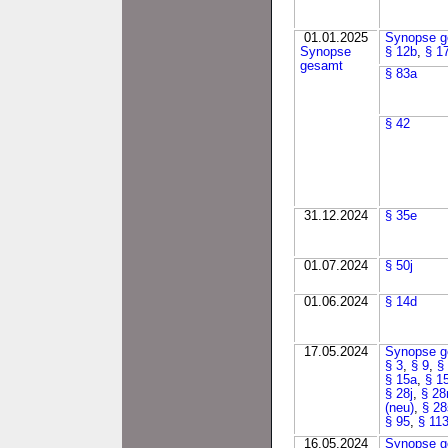
01.01.2025
Synopse g
Synopse
§ 12b
,
§ 1
gesamt
§ 83a
§ 42
31.12.2024
§ 35e
01.07.2024
§ 50j
01.06.2024
§ 14d
17.05.2024
Synopse g
§ 3
,
§ 9
,
§
§ 15a
,
§ 1
§ 28j
,
§ 28
(neu)
,
§ 28
§ 95
,
§ 11
16.05.2024
Synopse g