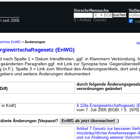
Vorschriftensuche
Vollt
§ / Artikel
Gesetz
n seit 2006
nu
zeichnis EnWG
>
Änderungen
Ma
rgiewirtschaftsgesetz (EnWG)
 nach Spalte 1 = Datum Inkrafttreten, ggf. in Klammern Verkündung, fa
r geänderten Paragrafen ggf. mit Link zur Synopse bzw. Gegenüberstell
 (n.F.); Spalte 3 = Link zum Wortlaut des Änderungsartikels, dort sind g
ebers und weitere Änderungen dokumentiert
durch folgende Änderungsgesetz
iff)
verordnungen geändert
 in Kraft)
§ 118a Energiewirtschaftsgesetz 
vom 7. Juli 2005 (BGBl. I S. 1970)
idierte Änderungen (Verpasst?
EnWG ab jetzt überwachen!
)
Artikel 7 Gesetz zur besseren Ver
missbräuchlicher Anerkennungen d
und zur Änderung weiterer Vorschri