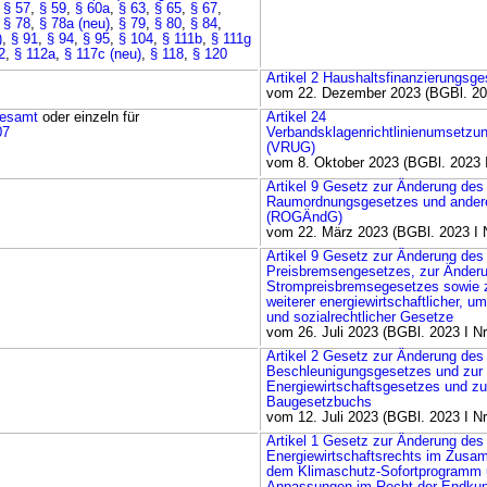
,
§ 57
,
§ 59
,
§ 60a
,
§ 63
,
§ 65
,
§ 67
,
,
§ 78
,
§ 78a (neu)
,
§ 79
,
§ 80
,
§ 84
,
)
,
§ 91
,
§ 94
,
§ 95
,
§ 104
,
§ 111b
,
§ 111g
2
,
§ 112a
,
§ 117c (neu)
,
§ 118
,
§ 120
Artikel 2 Haushaltsfinanzierungsg
vom 22. Dezember 2023 (BGBl. 202
esamt
oder einzeln für
Artikel 24
07
Verbandsklagenrichtlinienumsetzu
(VRUG)
vom 8. Oktober 2023 (BGBl. 2023 I
Artikel 9 Gesetz zur Änderung des
Raumordnungsgesetzes und anderer
(ROGÄndG)
vom 22. März 2023 (BGBl. 2023 I N
Artikel 9 Gesetz zur Änderung de
Preisbremsengesetzes, zur Änder
Strompreisbremsegesetzes sowie 
weiterer energiewirtschaftlicher, um
und sozialrechtlicher Gesetze
vom 26. Juli 2023 (BGBl. 2023 I Nr
Artikel 2 Gesetz zur Änderung de
Beschleunigungsgesetzes und zur
Energiewirtschaftsgesetzes und z
Baugesetzbuchs
vom 12. Juli 2023 (BGBl. 2023 I Nr
Artikel 1 Gesetz zur Änderung des
Energiewirtschaftsrechts im Zus
dem Klimaschutz-Sofortprogramm 