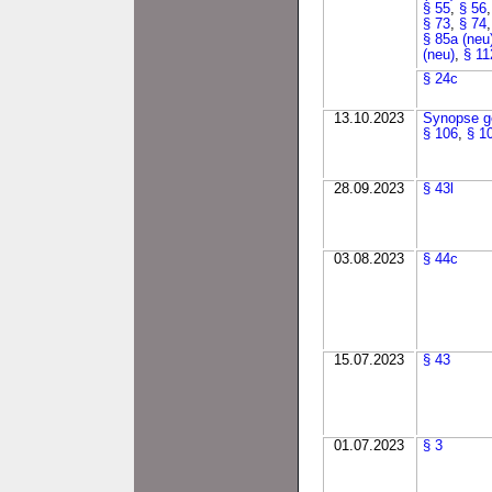
§ 55
,
§ 56
§ 73
,
§ 74
§ 85a (neu
(neu)
,
§ 11
§ 24c
13.10.2023
Synopse g
§ 106
,
§ 1
28.09.2023
§ 43l
03.08.2023
§ 44c
15.07.2023
§ 43
01.07.2023
§ 3