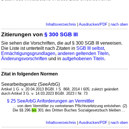
Inhaltsverzeichnis
|
Ausdrucken/PDF
|
nach oben
Zitierungen von
§ 300 SGB III
Sie sehen die Vorschriften, die auf § 300 SGB III verweisen.
Die Liste ist unterteilt nach Zitaten in
SGB III selbst
,
Ermächtigungsgrundlagen
,
anderen geltenden Titeln
,
Änderungsvorschriften
und in
aufgehobenen Titeln
.
Zitat in folgenden Normen
Seearbeitsgesetz (SeeArbG)
Artikel 1 G. v. 20.04.2013 BGBl. I S. 868, 2014 I 605; zuletzt geändert
durch Artikel 3 G. v. 14.03.2023 BGBl. 2023 I Nr. 73
§ 25 SeeArbG Anforderungen an Vermittler
... von dem Vermittler zu vertretenen Pflichtverletzung entstehen. (2)
Die §§ 296
bis
301 des Dritten Buches Sozialgesetzbuch bleiben ...
Inhaltsverzeichnis
|
Ausdrucken/PDF
|
nach oben