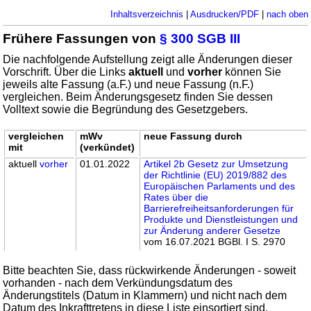
Inhaltsverzeichnis
|
Ausdrucken/PDF
|
nach oben
Frühere Fassungen von
§ 300 SGB III
Die nachfolgende Aufstellung zeigt alle Änderungen dieser
Vorschrift. Über die Links
aktuell
und
vorher
können Sie
jeweils alte Fassung (a.F.) und neue Fassung (n.F.)
vergleichen. Beim Änderungsgesetz finden Sie dessen
Volltext sowie die Begründung des Gesetzgebers.
vergleichen
mWv
neue Fassung durch
mit
(verkündet)
aktuell
vorher
01.01.2022
Artikel 2b Gesetz zur Umsetzung
der Richtlinie (EU) 2019/882 des
Europäischen Parlaments und des
Rates über die
Barrierefreiheitsanforderungen für
Produkte und Dienstleistungen und
zur Änderung anderer Gesetze
vom 16.07.2021 BGBl. I S. 2970
Bitte beachten Sie, dass rückwirkende Änderungen - soweit
vorhanden - nach dem Verkündungsdatum des
Änderungstitels (Datum in Klammern) und nicht nach dem
Datum des Inkrafttretens in diese Liste einsortiert sind.