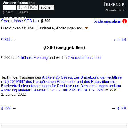
Vorschriftensuche
buzer.de
Normalansicht
§ / Art.
Gesetz
Volltextsuche
Start
>
Inhalt SGB III
>
§ 300
Änderungsalarm
Hier klicken für
Titel, Fundstelle, Änderungen
etc.
nur in SGB III
§ 300 - Sozialgesetzbuch (SGB) Drittes Buch (III)
←
→
§ 299
§ 301
- Arbeitsförderung - (SGB III)
§ 300 (weggefallen)
Artikel 1 G. v. 24.03.1997
BGBl. I S. 594
, 595; zuletzt geändert durch
Artikel 1a
G. v. 24.07.2026
BGBl. 2026 I Nr. 228
§ 300 hat
1 frühere Fassung
und wird in
2 Vorschriften zitiert
Geltung ab 01.01.1998; FNA: 860-3
Sozialgesetzbuch
245 weitere Fassungen
|
Drucksachen / Entwurf / Begründung
|
wird in 991 Vorschriften zitiert
Text in der Fassung des
Artikels 2b Gesetz zur Umsetzung der Richtlinie
Siebtes Kapitel Weitere Aufgaben der Bundesagentur
(EU) 2019/882 des Europäischen Parlaments und des Rates über die
Zweiter Abschnitt Erteilung von Genehmigungen und
Barrierefreiheitsanforderungen für Produkte und Dienstleistungen und zur
Erlaubnissen
Änderung anderer Gesetze G. v. 16. Juli 2021 BGBl. I S. 2970
m.W.v.
Zweiter Unterabschnitt Beratung und Vermittlung
1. Januar 2022
durch Dritte
Zweiter Titel Ausbildungsvermittlung und
←
→
§ 299
§ 301
Arbeitsvermittlung