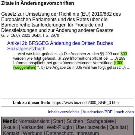
Zitate in Änderungsvorschriften
Gesetz zur Umsetzung der Richtlinie (EU) 2019/882 des
Europäischen Parlaments und des Rates über die
Barrierefreiheitsanforderungen für Produkte und
Dienstleistungen und zur Änderung anderer Gesetze
G. v. 16.07.2021 BGBl. I S. 2970
Artikel 2b BFSGEG Änderung des Dritten Buches
Sozialgesetzbuch
... wird wie folgt geändert: a) Die Angaben zu den §§ 299 und
300
werden wie folgt gefasst: „§ 299 Informationspflicht bei ... „§ 299
Informationspflicht bei grenzüberschreitender Vermittlung
§ 300
(weggefallen)
". b) Die Angabe zu § 336 wird wie folgt gefasst: „§ ...
Link zu dieser Seite
: https://www.buzer.de/300_SGB_3.htm
Inhaltsverzeichnis
|
Ausdrucken/PDF
|
nach oben
Menü:
Normalansicht
|
Start
|
Suchen
|
Sachgebiete
|
Aktuell
|
Verkündet
|
Web-Plugin
|
Über buzer.de
|
Qualität
|
Kontakt
|
Werbung
|
Datenschutz, Impressum