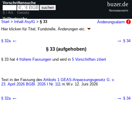
Vorschriftensuche
buzer.de
Normalansicht
§ / Art.
Gesetz
Volltextsuche
Start
>
Inhalt AsylG
>
§ 33
Änderungsalarm
Hier klicken für
Titel, Fundstelle, Änderungen
etc.
nur in AsylG
§ 33 - Asylgesetz (AsylG)
←
→
§ 32a
§ 34
neugefasst durch B. v. 02.09.2008
BGBl. I S. 1798
; zuletzt geändert durch
§ 33 (aufgehoben)
Artikel 10
G. v. 21.07.2026
BGBl. 2026 I Nr. 221
Geltung ab 01.07.1992; FNA: 26-7
Ausländerrecht
§ 33 hat
4 frühere Fassungen
und wird in
5 Vorschriften zitiert
43 weitere Fassungen
|
Drucksachen / Entwurf / Begründung
|
wird in 263 Vorschriften zitiert
Abschnitt 4 Asylverfahren
Text in der Fassung des
Unterabschnitt 3 Verfahren beim Bundesamt
Artikels 1 GEAS-Anpassungsgesetz G. v.
23. April 2026 BGBl. 2026 I Nr. 111
m.W.v. 12. Juni 2026
←
→
§ 32a
§ 34