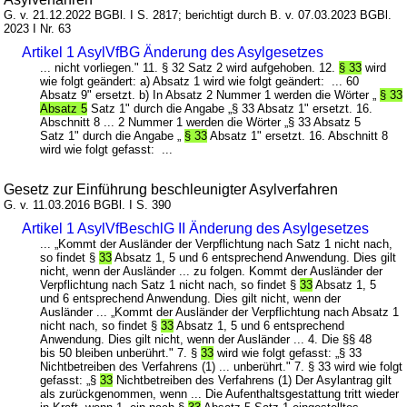
G. v. 21.12.2022 BGBl. I S. 2817; berichtigt durch B. v. 07.03.2023 BGBl.
2023 I Nr. 63
Artikel 1 AsylVfBG Änderung des Asylgesetzes
... nicht vorliegen." 11. § 32 Satz 2 wird aufgehoben. 12.
§ 33
wird
wie folgt geändert: a) Absatz 1 wird wie folgt geändert: ... 60
Absatz 9" ersetzt. b) In Absatz 2 Nummer 1 werden die Wörter „
§ 33
Absatz 5
Satz 1" durch die Angabe „§ 33 Absatz 1" ersetzt. 16.
Abschnitt 8 ... 2 Nummer 1 werden die Wörter „§ 33 Absatz 5
Satz 1" durch die Angabe „
§ 33
Absatz 1" ersetzt. 16. Abschnitt 8
wird wie folgt gefasst: ...
Gesetz zur Einführung beschleunigter Asylverfahren
G. v. 11.03.2016 BGBl. I S. 390
Artikel 1 AsylVfBeschlG II Änderung des Asylgesetzes
... „Kommt der Ausländer der Verpflichtung nach Satz 1 nicht nach,
so findet §
33
Absatz 1, 5 und 6 entsprechend Anwendung. Dies gilt
nicht, wenn der Ausländer ... zu folgen. Kommt der Ausländer der
Verpflichtung nach Satz 1 nicht nach, so findet §
33
Absatz 1, 5
und 6 entsprechend Anwendung. Dies gilt nicht, wenn der
Ausländer ... „Kommt der Ausländer der Verpflichtung nach Absatz 1
nicht nach, so findet §
33
Absatz 1, 5 und 6 entsprechend
Anwendung. Dies gilt nicht, wenn der Ausländer ... 4. Die §§ 48
bis 50 bleiben unberührt." 7. §
33
wird wie folgt gefasst: „§ 33
Nichtbetreiben des Verfahrens (1) ... unberührt." 7. § 33 wird wie folgt
gefasst: „§
33
Nichtbetreiben des Verfahrens (1) Der Asylantrag gilt
als zurückgenommen, wenn ... Die Aufenthaltsgestattung tritt wieder