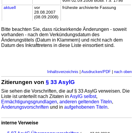
vom 02.09.2008 BGBl. I S. 1798
aktuell
vor
früheste archivierte Fassung
28.08.2007
(08.09.2008)
Bitte beachten Sie, dass rückwirkende Änderungen - soweit
vorhanden - nach dem Verkündungsdatum des
Änderungstitels (Datum in Klammern) und nicht nach dem
Datum des Inkrafttretens in diese Liste einsortiert sind.
Inhaltsverzeichnis
|
Ausdrucken/PDF
|
nach oben
Zitierungen von
§ 33 AsylG
Sie sehen die Vorschriften, die auf § 33 AsylG verweisen. Die
Liste ist unterteilt nach Zitaten in
AsylG selbst
,
Ermächtigungsgrundlagen
,
anderen geltenden Titeln
,
Änderungsvorschriften
und in
aufgehobenen Titeln
.
interne Verweise