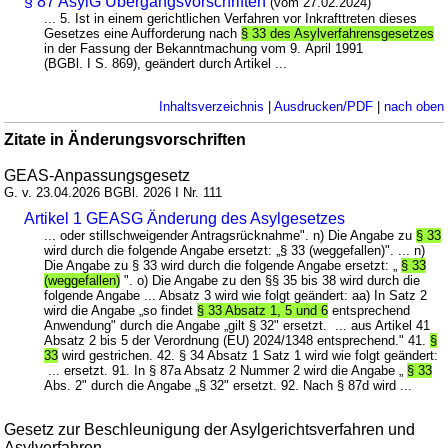
§ 87 AsylG Übergangsvorschriften
(vom 27.02.2024)
... 5. Ist in einem gerichtlichen Verfahren vor Inkrafttreten dieses
Gesetzes eine Aufforderung nach
§ 33 des Asylverfahrensgesetzes
in der Fassung der Bekanntmachung vom 9. April 1991
(BGBl. I S. 869), geändert durch Artikel ...
Inhaltsverzeichnis
|
Ausdrucken/PDF
|
nach oben
Zitate in Änderungsvorschriften
GEAS-Anpassungsgesetz
G. v. 23.04.2026 BGBl. 2026 I Nr. 111
Artikel 1 GEASG Änderung des Asylgesetzes
... oder stillschweigender Antragsrücknahme". n) Die Angabe zu
§ 33
wird durch die folgende Angabe ersetzt: „§ 33 (weggefallen)". ... n)
Die Angabe zu § 33 wird durch die folgende Angabe ersetzt: „
§ 33
(weggefallen)
". o) Die Angabe zu den §§ 35 bis 38 wird durch die
folgende Angabe ... Absatz 3 wird wie folgt geändert: aa) In Satz 2
wird die Angabe „so findet
§ 33 Absatz 1, 5 und 6
entsprechend
Anwendung" durch die Angabe „gilt § 32" ersetzt. ... aus Artikel 41
Absatz 2 bis 5 der Verordnung (EU) 2024/1348 entsprechend." 41.
§
33
wird gestrichen. 42. § 34 Absatz 1 Satz 1 wird wie folgt geändert:
... ersetzt. 91. In § 87a Absatz 2 Nummer 2 wird die Angabe „
§ 33
Abs. 2" durch die Angabe „§ 32" ersetzt. 92. Nach § 87d wird ...
Gesetz zur Beschleunigung der Asylgerichtsverfahren und
Asylverfahren