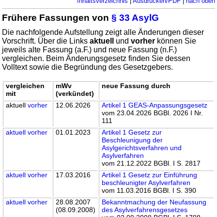
Inhaltsverzeichnis
|
Ausdrucken/PDF
|
nach oben
Frühere Fassungen von
§ 33 AsylG
Die nachfolgende Aufstellung zeigt alle Änderungen dieser
Vorschrift. Über die Links
aktuell
und
vorher
können Sie
jeweils alte Fassung (a.F.) und neue Fassung (n.F.)
vergleichen. Beim Änderungsgesetz finden Sie dessen
Volltext sowie die Begründung des Gesetzgebers.
vergleichen
mWv
neue Fassung durch
mit
(verkündet)
aktuell
vorher
12.06.2026
Artikel 1 GEAS-Anpassungsgesetz
vom 23.04.2026 BGBl. 2026 I Nr.
111
aktuell
vorher
01.01.2023
Artikel 1 Gesetz zur
Beschleunigung der
Asylgerichtsverfahren und
Asylverfahren
vom 21.12.2022 BGBl. I S. 2817
aktuell
vorher
17.03.2016
Artikel 1 Gesetz zur Einführung
beschleunigter Asylverfahren
vom 11.03.2016 BGBl. I S. 390
aktuell
vorher
28.08.2007
Bekanntmachung der Neufassung
(08.09.2008)
des Asylverfahrensgesetzes