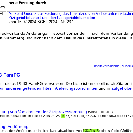
neue Fassung durch
et)
24
Artikel 8 Gesetz zur Förderung des Einsatzes von Videokonferenztechni
Zivilgerichtsbarkeit und den Fachgerichtsbarkeiten
vom 15.07.2024 BGBl. 2024 I Nr. 237
ss rückwirkende Änderungen - soweit vorhanden - nach dem Verkündun
n Klammern) und nicht nach dem Datum des Inkrafttretens in diese List
Inhaltsverzeichnis
|
Ausdru
33 FamFG
n, die auf § 33 FamFG verweisen. Die Liste ist unterteilt nach Zitaten 
en
,
anderen geltenden Titeln
,
Änderungsvorschriften
und in
aufgehoben
ng von Vorschriften der Zivilprozessordnung
(vom 01.01.2013)
milienstreitsachen sind die §§ 2 bis 22, 23
bis
37, 40 bis 45, 46 Satz 1 und 2 sowie die §§ 47
ng; Vorführung
nt er zu dem Anhörungstermin nicht, kann abweichend von
§ 33 Abs. 3
seine sofortige Vorfüh