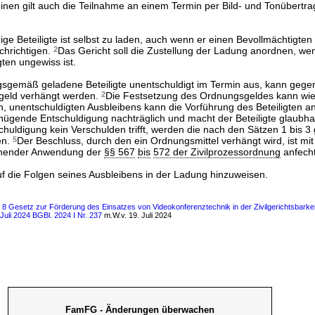
einen gilt auch die Teilnahme an einem Termin per Bild- und Tonübert
ge Beteiligte ist selbst zu laden, auch wenn er einen Bevollmächtigten h
chrichtigen.
2
Das Gericht soll die Zustellung der Ladung anordnen, we
gten ungewiss ist.
gsgemäß geladene Beteiligte unentschuldigt im Termin aus, kann gege
geld verhängt werden.
2
Die Festsetzung des Ordnungsgeldes kann wie
n, unentschuldigten Ausbleibens kann die Vorführung des Beteiligten 
enügende Entschuldigung nachträglich und macht der Beteiligte glaubhaf
huldigung kein Verschulden trifft, werden die nach den Sätzen 1 bis 3
en.
5
Der Beschluss, durch den ein Ordnungsmittel verhängt wird, ist mit
chender Anwendung der
§§ 567
bis
572 der Zivilprozessordnung
anfecht
 auf die Folgen seines Ausbleibens in der Ladung hinzuweisen.
s 8 Gesetz zur Förderung des Einsatzes von Videokonferenztechnik in der Zivilgerichtsbarke
Juli 2024 BGBl. 2024 I Nr. 237
m.W.v. 19. Juli 2024
FamFG - Änderungen überwachen