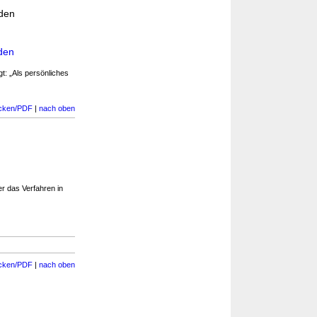
 den
den
t: „Als persönliches
cken/PDF
|
nach oben
r das Verfahren in
z
cken/PDF
|
nach oben