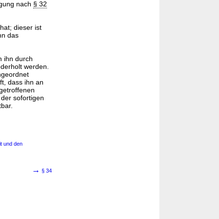
ragung nach
§ 32
at; dieser ist
nn das
n ihn durch
derholt werden.
angeordnet
t, dass ihn an
 getroffenen
 der sofortigen
bar.
it und den
→
§ 34