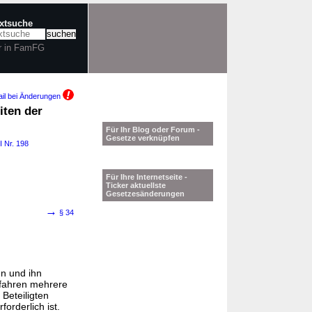
extsuche
r in FamFG
il bei Änderungen
iten der
Für Ihr Blog oder Forum -
Gesetze verknüpfen
I Nr. 198
Für Ihre Internetseite -
Ticker aktuellste
Gesetzesänderungen
→
§ 34
en und ihn
rfahren mehrere
 Beteiligten
orderlich ist.