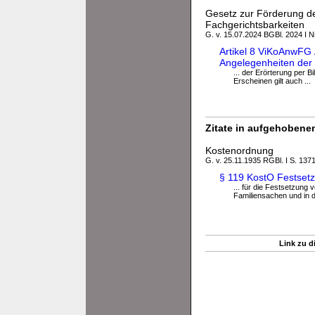
Gesetz zur Förderung de
Fachgerichtsbarkeiten
G. v. 15.07.2024 BGBl. 2024 I N
Artikel 8 ViKoAnwFG 
Angelegenheiten der f
... der Erörterung per 
Erscheinen gilt auch ...
Zitate in aufgehobenen
Kostenordnung
G. v. 25.11.1935 RGBl. I S. 1371
§ 119 KostO Festset
... für die Festsetzung
Familiensachen und in d
Link zu d