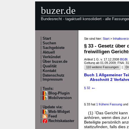
buzer.de
Bundesrecht - tagaktuell konsolidiert - alle Fassunge
Start
Sie sind hier:
Start
>
Inhaltsver
Suchen
§ 33 - Gesetz über 
Sachgebiete
freiwilligen Gerich
Aktuell
Verkündet
Artikel 1 G. v. 17.12.2008
BGBl. 
Über buzer.de
Geltung ab 01.09.2009; FNA: 3
Qualität
110 weitere Fassungen
|
Dr
Kontakt
Buch 1 Allgemeiner Tei
Datenschutz
Abschnitt 2 Verfahr
Impressum
←
§ 32
Tools:
Blog-Plugin
Mobilversion
§ 33 hat
1 frühere Fassung
und 
Update via:
Web-Widget
(1)
1
Das Gericht kann 
Feed
anhören, wenn dies zur 
Rechtskataster
Beteiligte persönlich an
stattzufinden, falls die