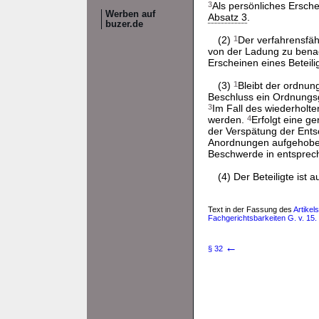
3
Als persönliches Ersch
Werben auf
Absatz 3
.
buzer.de
(2)
1
Der verfahrensfähi
von der Ladung zu bena
Erscheinen eines Beteili
(3)
1
Bleibt der ordnun
Beschluss ein Ordnungs
3
Im Fall des wiederholte
werden.
4
Erfolgt eine g
der Verspätung der Entsc
Anordnungen aufgehob
Beschwerde in entspre
(4) Der Beteiligte ist
Text in der Fassung des
Artikel
Fachgerichtsbarkeiten G. v. 15. 
←
§ 32