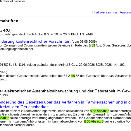
scheidet hierüber ...
Inhaltsverzeichnis
|
Ausdru
schriften
GG-RG)
; zuletzt geändert durch Artikel 8 G. v. 30.07.2009 BGBl. I S. 2449
derung kostenrechtlicher Vorschriften
(vom 05.08.2009)
 von Zwangs- und Ordnungsmitteln gegen Beteiligte im Falle des §
33
Abs. 3 des Gesetzes übe
en Angelegenheiten der ...
4 BGBl. I S. 1114; zuletzt geändert durch Artikel 3 G. v. 22.06.2026 BGBl. 2026 I Nr. 192
2025)
 Neben diesem Gesetz sind die Vorschriften der §§ 2
bis
85 des Gesetzes über das Verfahren i
er ...
er elektronischen Aufenthaltsüberwachung und der Täterarbeit im Gew
r. 198
Änderung des Gesetzes über das Verfahren in Familiensachen und in 
reiwilligen Gerichtsbarkeit
rscheint er nicht zu dem Anhörungstermin, kann abweichend von
§ 33 Absatz 3
seine sofortig
Gericht entscheidet hierüber durch ... anzuhören. Erscheint der Elternteil nicht zu dem An
bsatz 3
seine sofortige Vorführung angeordnet werden. Das Gericht entscheidet hierüber durc
egner nicht zu dem Anhörungstermin, kann abweichend von
§ 33 Absatz 3
seine sofortige Vo
scheidet hierüber durch ...