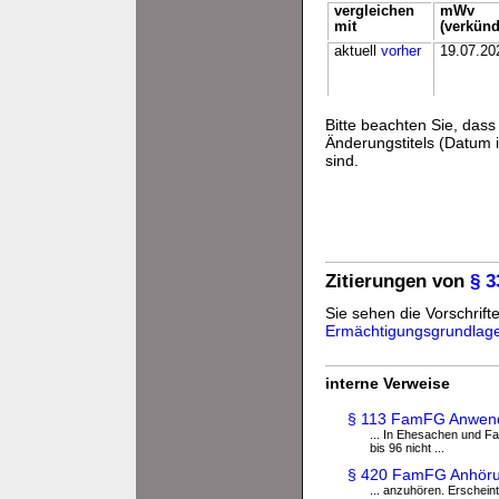
vergleichen
mWv
mit
(verkünd
aktuell
vorher
19.07.20
Bitte beachten Sie, da
Änderungstitels (Datum i
sind.
Zitierungen von
§ 
Sie sehen die Vorschrifte
Ermächtigungsgrundlag
interne Verweise
§ 113 FamFG Anwendu
... In Ehesachen und Fa
bis 96 nicht ...
§ 420 FamFG Anhöru
... anzuhören. Erschei