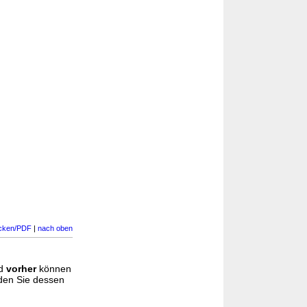
cken/PDF
|
nach oben
d
vorher
können
nden Sie dessen