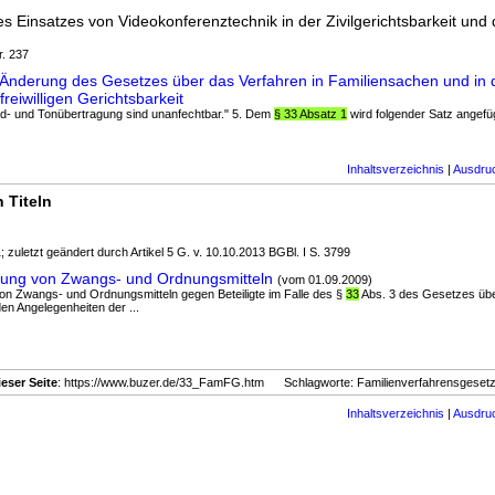
s Einsatzes von Videokonferenztechnik in der Zivilgerichtsbarkeit und
r. 237
Änderung des Gesetzes über das Verfahren in Familiensachen und in 
reiwilligen Gerichtsbarkeit
Bild- und Tonübertragung sind unanfechtbar." 5. Dem
§ 33 Absatz 1
wird folgender Satz angefüg
Inhaltsverzeichnis
|
Ausdru
 Titeln
; zuletzt geändert durch Artikel 5 G. v. 10.10.2013 BGBl. I S. 3799
zung von Zwangs- und Ordnungsmitteln
(vom 01.09.2009)
 von Zwangs- und Ordnungsmitteln gegen Beteiligte im Falle des §
33
Abs. 3 des Gesetzes übe
en Angelegenheiten der ...
ieser Seite
: https://www.buzer.de/33_FamFG.htm Schlagworte: Familienverfahrensgeset
Inhaltsverzeichnis
|
Ausdru