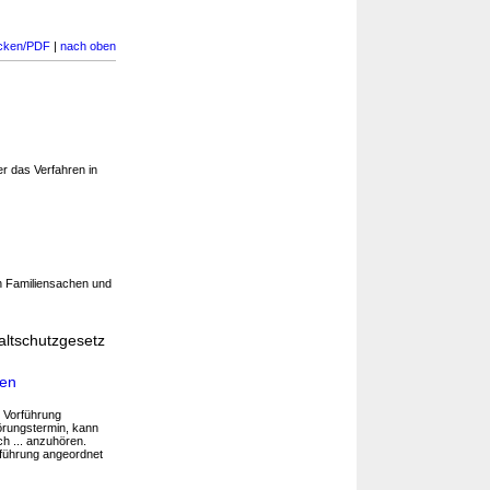
cken/PDF
|
nach oben
r das Verfahren in
n Familiensachen und
altschutzgesetz
den
e Vorführung
hörungstermin, kann
h ... anzuhören.
rführung angeordnet