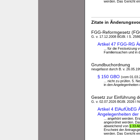
werden. Das Gericht ent
Zitate in Änderungsvor
FGG-Reformgesetz (F
G. v. 17.12.2008 BGBl. I S. 2586
Artikel 47 FGG-RG Än
... für die Festsetzung
Familiensachen und in d
Grundbuchordnung
neugefasst durch B. v. 26.05.199
§ 150 GBO
(vom 01.03.
... nicht zu prüfen. 5.
in den Angelegenheiten d
Gesetz zur Einführung d
G. v. 02.07.2026 BGBl. 2026 I N
Artikel 4 ElAufÜbEG 
Angelegenheiten der f
... angehört werden. E
angeordnet werden. Das 
abweichend von
§ 33 A
Erscheint der Antragsg
werden. Das Gericht ent