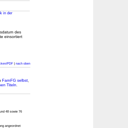
k in der
gsdatum des
e einsortiert
cken/PDF
|
nach oben
in
FamFG selbst
,
en Titeln
.
 und 48 sowie 76
rung angeordnet