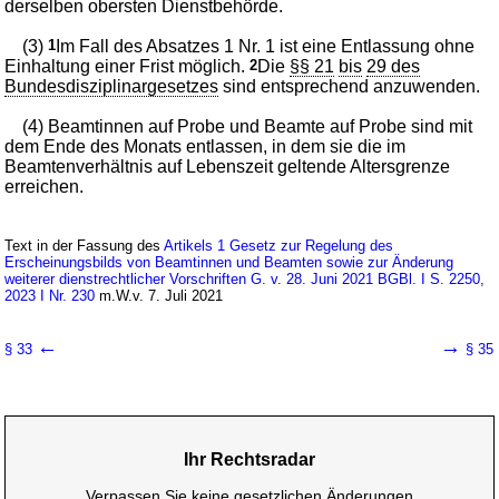
derselben obersten Dienstbehörde.
(3)
1
Im Fall des Absatzes 1 Nr. 1 ist eine Entlassung ohne
Einhaltung einer Frist möglich.
2
Die
§§ 21
bis
29 des
Bundesdisziplinargesetzes
sind entsprechend anzuwenden.
(4) Beamtinnen auf Probe und Beamte auf Probe sind mit
dem Ende des Monats entlassen, in dem sie die im
Beamtenverhältnis auf Lebenszeit geltende Altersgrenze
erreichen.
Text in der Fassung des
Artikels 1 Gesetz zur Regelung des
Erscheinungsbilds von Beamtinnen und Beamten sowie zur Änderung
weiterer dienstrechtlicher Vorschriften G. v. 28. Juni 2021 BGBl. I S. 2250,
2023 I Nr. 230
m.W.v. 7. Juli 2021
←
→
§ 33
§ 35
Ihr Rechtsradar
Verpassen Sie keine gesetzlichen Änderungen