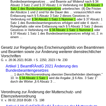
Bundesbeamtengesetzes ... und Beamte auf Widerruf nach § 34
Absatz 3 Satz 2 und § 37 Absatz 1 in Verbindung mit
§ 34 Absatz 3
Satz 1 des Bundesbeamtengesetzes
unterbrochen. (4) Die Fristen
der Absätze 1 und 2 sind für die Dauer des ... voraussichtlich eine
Entlassung nach § 5 Absatz 3 Satz 2 dieses Gesetzes in
Verbindung mit
§ 34 Absatz 1 Satz 1 Nummer 1
oder § 37 Absatz 1
Satz 1 des Bundesbeamtengesetzes erfolgen wird oder 4. durch ...
Ruhegehalts oder eine Entlassung nach § 5 Absatz 3 Satz 2 dieses
Gesetzes in Verbindung mit
§ 34 Absatz 1 Satz 1 Nummer 1
oder
§ 37 Absatz 1 Satz 1 des Bundesbeamtengesetzes erfolgt ist, 2. in
einem ...
Gesetz zur Regelung des Erscheinungsbilds von Beamtinnen
und Beamten sowie zur Änderung weiterer dienstrechtlicher
Vorschriften
G. v. 28.06.2021 BGBl. I S. 2250, 2023 I Nr. 230
Artikel 1 BeamtRÄndG 2021 Änderung des
Bundesbeamtengesetzes
... 1 durch Rechtsverordnung obersten Dienstbehörden übertragen."
10. In
§ 34 Absatz 1 Satz 1
wird die Angabe „§ 6 Abs. 3 Satz 1"
durch die Wörter „§ 6 Absatz 3 ...
Verordnung zur Änderung der Mutterschutz- und
Elternzeitverordnung
V. v. 09.02.2018 BGBl. I S. 198