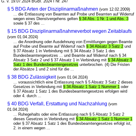
G. v. 19.07.2024 BGBl. 2024 I Nr. 247
§ 5 BDG Arten der Disziplinarmaßnahmen
(vom 12.02.2009)
... die Entlassung von Beamten auf Probe und Beamten auf Widerruf
wegen eines Dienstvergehens gelten
§ 34 Abs. 1 Nr. 1 und Abs. 3
sowie § 37 des ...
§ 15 BDG Disziplinarmaßnahmeverbot wegen Zeitablaufs
(vom 01.04.2024)
... die Anordnung oder Ausdehnung von Ermittlungen gegen Beamte
auf Probe und Beamte auf Widerruf nach
§ 34 Absatz 3 Satz 2
und
§ 37 Absatz 1 in Verbindung mit § 34 Absatz 3 Satz 1 des
Bundesbeamtengesetzes ... und Beamte auf Widerruf nach § 34
Absatz 3 Satz 2 und § 37 Absatz 1 in Verbindung mit
§ 34 Absatz 3
Satz 1 des Bundesbeamtengesetzes
unterbrochen. (4) Die Fristen
der Absätze 1 und 2 sind für die ...
§ 38 BDG Zulässigkeit
(vom 01.04.2024)
... voraussichtlich eine Entlassung nach § 5 Absatz 3 Satz 2 dieses
Gesetzes in Verbindung mit
§ 34 Absatz 1 Satz 1 Nummer 1
oder
§ 37 Absatz 1 Satz 1 des Bundesbeamtengesetzes erfolgen wird
oder 4. durch ...
§ 40 BDG Verfall, Erstattung und Nachzahlung
(vom
01.04.2024)
... Ruhegehalts oder eine Entlassung nach § 5 Absatz 3 Satz 2
dieses Gesetzes in Verbindung mit
§ 34 Absatz 1 Satz 1 Nummer 1
oder § 37 Absatz 1 Satz 1 des Bundesbeamtengesetzes erfolgt ist,
2. in einem wegen ...