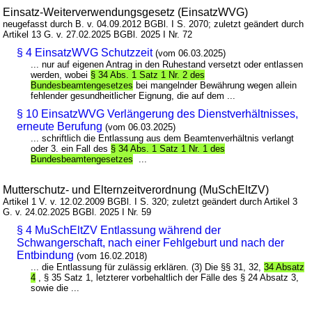
Einsatz-Weiterverwendungsgesetz (EinsatzWVG)
neugefasst durch B. v. 04.09.2012 BGBl. I S. 2070; zuletzt geändert durch
Artikel 13 G. v. 27.02.2025 BGBl. 2025 I Nr. 72
§ 4 EinsatzWVG Schutzzeit
(vom 06.03.2025)
... nur auf eigenen Antrag in den Ruhestand versetzt oder entlassen
werden, wobei
§ 34 Abs. 1 Satz 1 Nr. 2 des
Bundesbeamtengesetzes
bei mangelnder Bewährung wegen allein
fehlender gesundheitlicher Eignung, die auf dem ...
§ 10 EinsatzWVG Verlängerung des Dienstverhältnisses,
erneute Berufung
(vom 06.03.2025)
... schriftlich die Entlassung aus dem Beamtenverhältnis verlangt
oder 3. ein Fall des
§ 34 Abs. 1 Satz 1 Nr. 1 des
Bundesbeamtengesetzes
...
Mutterschutz- und Elternzeitverordnung (MuSchEltZV)
Artikel 1 V. v. 12.02.2009 BGBl. I S. 320; zuletzt geändert durch Artikel 3
G. v. 24.02.2025 BGBl. 2025 I Nr. 59
§ 4 MuSchEltZV Entlassung während der
Schwangerschaft, nach einer Fehlgeburt und nach der
Entbindung
(vom 16.02.2018)
... die Entlassung für zulässig erklären. (3) Die §§ 31, 32,
34 Absatz
4
, § 35 Satz 1, letzterer vorbehaltlich der Fälle des § 24 Absatz 3,
sowie die ...