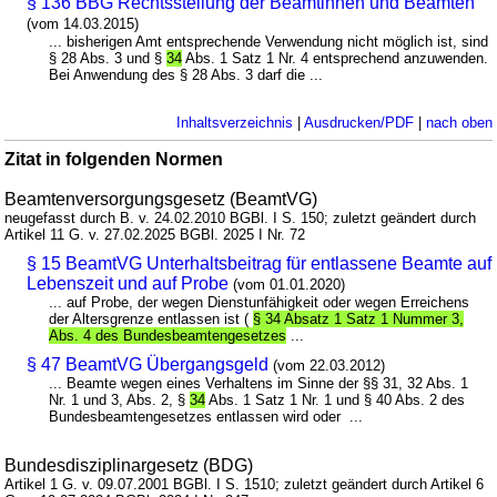
§ 136 BBG Rechtsstellung der Beamtinnen und Beamten
(vom 14.03.2015)
... bisherigen Amt entsprechende Verwendung nicht möglich ist, sind
§ 28 Abs. 3 und §
34
Abs. 1 Satz 1 Nr. 4 entsprechend anzuwenden.
Bei Anwendung des § 28 Abs. 3 darf die ...
Inhaltsverzeichnis
|
Ausdrucken/PDF
|
nach oben
Zitat in folgenden Normen
Beamtenversorgungsgesetz (BeamtVG)
neugefasst durch B. v. 24.02.2010 BGBl. I S. 150; zuletzt geändert durch
Artikel 11 G. v. 27.02.2025 BGBl. 2025 I Nr. 72
§ 15 BeamtVG Unterhaltsbeitrag für entlassene Beamte auf
Lebenszeit und auf Probe
(vom 01.01.2020)
... auf Probe, der wegen Dienstunfähigkeit oder wegen Erreichens
der Altersgrenze entlassen ist (
§ 34 Absatz 1 Satz 1 Nummer 3,
Abs. 4 des Bundesbeamtengesetzes
...
§ 47 BeamtVG Übergangsgeld
(vom 22.03.2012)
... Beamte wegen eines Verhaltens im Sinne der §§ 31, 32 Abs. 1
Nr. 1 und 3, Abs. 2, §
34
Abs. 1 Satz 1 Nr. 1 und § 40 Abs. 2 des
Bundesbeamtengesetzes entlassen wird oder ...
Bundesdisziplinargesetz (BDG)
Artikel 1 G. v. 09.07.2001 BGBl. I S. 1510; zuletzt geändert durch Artikel 6