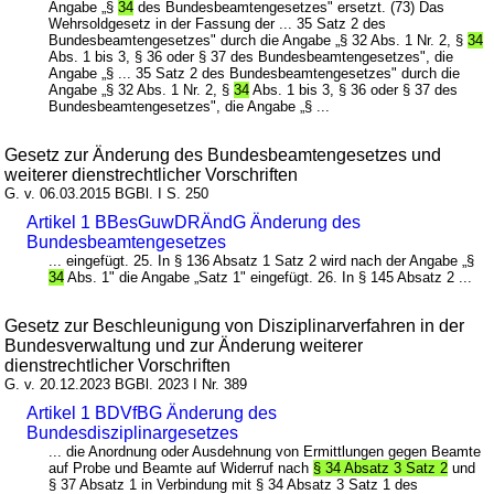
Angabe „§
34
des Bundesbeamtengesetzes" ersetzt. (73) Das
Wehrsoldgesetz in der Fassung der ... 35 Satz 2 des
Bundesbeamtengesetzes" durch die Angabe „§ 32 Abs. 1 Nr. 2, §
34
Abs. 1 bis 3, § 36 oder § 37 des Bundesbeamtengesetzes", die
Angabe „§ ... 35 Satz 2 des Bundesbeamtengesetzes" durch die
Angabe „§ 32 Abs. 1 Nr. 2, §
34
Abs. 1 bis 3, § 36 oder § 37 des
Bundesbeamtengesetzes", die Angabe „§ ...
Gesetz zur Änderung des Bundesbeamtengesetzes und
weiterer dienstrechtlicher Vorschriften
G. v. 06.03.2015 BGBl. I S. 250
Artikel 1 BBesGuwDRÄndG Änderung des
Bundesbeamtengesetzes
... eingefügt. 25. In § 136 Absatz 1 Satz 2 wird nach der Angabe „§
34
Abs. 1" die Angabe „Satz 1" eingefügt. 26. In § 145 Absatz 2 ...
Gesetz zur Beschleunigung von Disziplinarverfahren in der
Bundesverwaltung und zur Änderung weiterer
dienstrechtlicher Vorschriften
G. v. 20.12.2023 BGBl. 2023 I Nr. 389
Artikel 1 BDVfBG Änderung des
Bundesdisziplinargesetzes
... die Anordnung oder Ausdehnung von Ermittlungen gegen Beamte
auf Probe und Beamte auf Widerruf nach
§ 34 Absatz 3 Satz 2
und
§ 37 Absatz 1 in Verbindung mit § 34 Absatz 3 Satz 1 des