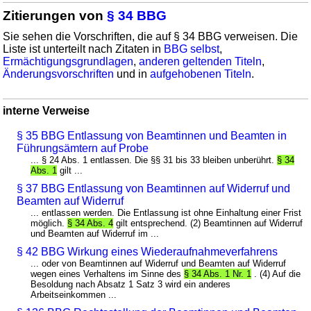
Zitierungen von
§ 34 BBG
Sie sehen die Vorschriften, die auf § 34 BBG verweisen. Die
Liste ist unterteilt nach Zitaten in
BBG selbst
,
Ermächtigungsgrundlagen
,
anderen geltenden Titeln
,
Änderungsvorschriften
und in
aufgehobenen Titeln
.
interne Verweise
§ 35 BBG Entlassung von Beamtinnen und Beamten in
Führungsämtern auf Probe
... § 24 Abs. 1 entlassen. Die §§ 31 bis 33 bleiben unberührt.
§ 34
Abs. 1
gilt ...
§ 37 BBG Entlassung von Beamtinnen auf Widerruf und
Beamten auf Widerruf
... entlassen werden. Die Entlassung ist ohne Einhaltung einer Frist
möglich.
§ 34 Abs. 4
gilt entsprechend. (2) Beamtinnen auf Widerruf
und Beamten auf Widerruf im ...
§ 42 BBG Wirkung eines Wiederaufnahmeverfahrens
... oder von Beamtinnen auf Widerruf und Beamten auf Widerruf
wegen eines Verhaltens im Sinne des
§ 34 Abs. 1 Nr. 1
. (4) Auf die
Besoldung nach Absatz 1 Satz 3 wird ein anderes
Arbeitseinkommen ...