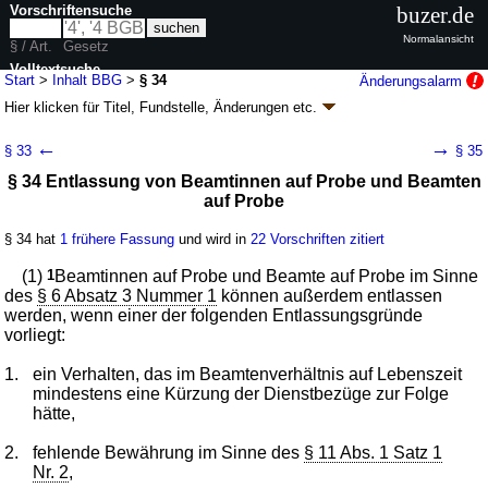
Vorschriftensuche
buzer.de
Normalansicht
§ / Art.
Gesetz
Volltextsuche
Start
>
Inhalt BBG
>
§ 34
Änderungsalarm
Hier klicken für
Titel, Fundstelle, Änderungen
etc.
nur in BBG
§ 34 - Bundesbeamtengesetz (BBG)
←
→
§ 33
§ 35
Artikel 1 G. v. 05.02.2009
BGBl. I S. 160
(
Nr. 7
); zuletzt geändert durch
§ 34 Entlassung von Beamtinnen auf Probe und Beamten
Artikel 2
G. v. 03.07.2026
BGBl. 2026 I Nr. 199
auf Probe
Geltung ab 12.02.2009; FNA: 2030-2-30
Beamte
34 weitere Fassungen
|
Drucksachen / Entwurf / Begründung
|
§ 34 hat
1 frühere Fassung
und wird in
22 Vorschriften zitiert
wird in 794 Vorschriften zitiert
Abschnitt 5 Beendigung des Beamtenverhältnisses
(1)
1
Beamtinnen auf Probe und Beamte auf Probe im Sinne
des
Unterabschnitt 1 Entlassung
§ 6 Absatz 3 Nummer 1
können außerdem entlassen
werden, wenn einer der folgenden Entlassungsgründe
vorliegt:
1.
ein Verhalten, das im Beamtenverhältnis auf Lebenszeit
mindestens eine Kürzung der Dienstbezüge zur Folge
hätte,
2.
fehlende Bewährung im Sinne des
§ 11 Abs. 1 Satz 1
Nr. 2
,