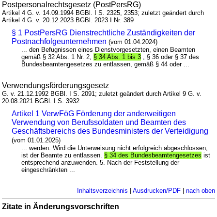
Postpersonalrechtsgesetz (PostPersRG)
Artikel 4 G. v. 14.09.1994 BGBl. I S. 2325, 2353; zuletzt geändert durch
Artikel 4 G. v. 20.12.2023 BGBl. 2023 I Nr. 389
§ 1 PostPersRG Dienstrechtliche Zuständigkeiten der
Postnachfolgeunternehmen
(vom 01.04.2024)
... den Befugnissen eines Dienstvorgesetzten, einen Beamten
gemäß § 32 Abs. 1 Nr. 2,
§ 34 Abs. 1 bis 3
, § 36 oder § 37 des
Bundesbeamtengesetzes zu entlassen, gemäß § 44 oder ...
Verwendungsförderungsgesetz
G. v. 21.12.1992 BGBl. I S. 2091; zuletzt geändert durch Artikel 9 G. v.
20.08.2021 BGBl. I S. 3932
Artikel 1 VerwFöG Förderung der anderweitigen
Verwendung von Berufssoldaten und Beamten des
Geschäftsbereichs des Bundesministers der Verteidigung
(vom 01.01.2025)
... werden. Wird die Unterweisung nicht erfolgreich abgeschlossen,
ist der Beamte zu entlassen.
§ 34 des Bundesbeamtengesetzes
ist
entsprechend anzuwenden. 5. Nach der Feststellung der
eingeschränkten ...
Inhaltsverzeichnis
|
Ausdrucken/PDF
|
nach oben
Zitate in Änderungsvorschriften