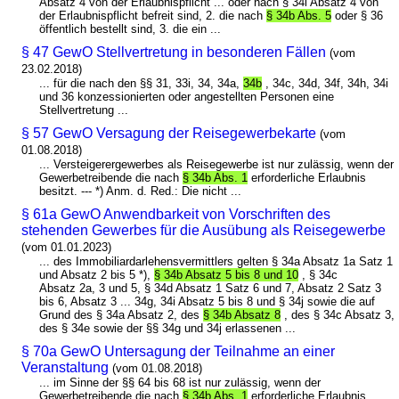
Absatz 4 von der Erlaubnispflicht ... oder nach § 34i Absatz 4 von
der Erlaubnispflicht befreit sind, 2. die nach
§ 34b Abs. 5
oder § 36
öffentlich bestellt sind, 3. die ein ...
§ 47 GewO Stellvertretung in besonderen Fällen
(vom
23.02.2018)
... für die nach den §§ 31, 33i, 34, 34a,
34b
, 34c, 34d, 34f, 34h, 34i
und 36 konzessionierten oder angestellten Personen eine
Stellvertretung ...
§ 57 GewO Versagung der Reisegewerbekarte
(vom
01.08.2018)
... Versteigerergewerbes als Reisegewerbe ist nur zulässig, wenn der
Gewerbetreibende die nach
§ 34b Abs. 1
erforderliche Erlaubnis
besitzt. --- *) Anm. d. Red.: Die nicht ...
§ 61a GewO Anwendbarkeit von Vorschriften des
stehenden Gewerbes für die Ausübung als Reisegewerbe
(vom 01.01.2023)
... des Immobiliardarlehensvermittlers gelten § 34a Absatz 1a Satz 1
und Absatz 2 bis 5 *),
§ 34b Absatz 5 bis 8 und 10
, § 34c
Absatz 2a, 3 und 5, § 34d Absatz 1 Satz 6 und 7, Absatz 2 Satz 3
bis 6, Absatz 3 ... 34g, 34i Absatz 5 bis 8 und § 34j sowie die auf
Grund des § 34a Absatz 2, des
§ 34b Absatz 8
, des § 34c Absatz 3,
des § 34e sowie der §§ 34g und 34j erlassenen ...
§ 70a GewO Untersagung der Teilnahme an einer
Veranstaltung
(vom 01.08.2018)
... im Sinne der §§ 64 bis 68 ist nur zulässig, wenn der
Gewerbetreibende die nach
§ 34b Abs. 1
erforderliche Erlaubnis ...