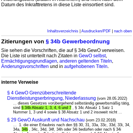
Datum des Inkrafttretens in diese Liste einsortiert sind.
Inhaltsverzeichnis
|
Ausdrucken/PDF
|
nach oben
Zitierungen von
§ 34b Gewerbeordnung
Sie sehen die Vorschriften, die auf § 34b GewO verweisen.
Die Liste ist unterteilt nach Zitaten in
GewO selbst
,
Ermächtigungsgrundlagen
,
anderen geltenden Titeln
,
Änderungsvorschriften
und in
aufgehobenen Titeln
.
interne Verweise
§ 4 GewO Grenzüberschreitende
Dienstleistungserbringung, Niederlassung
(vom 28.05.2022)
... dieses Gesetzes vorübergehend selbständig gewerbsmäßig tätig,
sind
§ 34b Absatz 1, 3, 4, 6 und 7
, § 34c Absatz 1 Satz 1
Nummer 1, 3 und 4 sowie § 38 Absatz 1 und 2 insoweit nicht ...
§ 29 GewO Auskunft und Nachschau
(vom 23.02.2018)
... 1. die einer Erlaubnis nach den §§ 30, 31, 33a, 33c, 33d, 33i, 34,
34a,
34b
, 34c, 34d, 34f, 34h oder 34i bedürfen oder nach § 34i