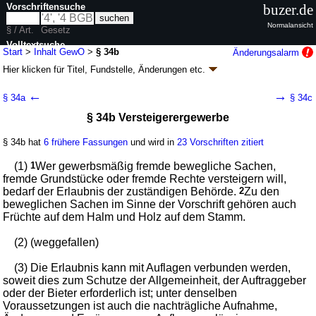
Vorschriftensuche
buzer.de
Normalansicht
§ / Art.
Gesetz
Volltextsuche
Start
>
Inhalt GewO
>
§ 34b
Änderungsalarm
Hier klicken für
Titel, Fundstelle, Änderungen
etc.
nur in GewO
§ 34b - Gewerbeordnung (GewO
k.a.Abk.
)
←
→
§ 34a
§ 34c
neugefasst durch B. v. 22.02.1999
BGBl. I S. 202
; zuletzt geändert durch
§ 34b Versteigerergewerbe
Artikel 1
G. v. 20.07.2026
BGBl. 2026 I Nr. 215
Geltung ab 01.01.1978; FNA: 7100-1
Gewerbeordnung
§ 34b hat
6 frühere Fassungen
und wird in
23 Vorschriften zitiert
130 weitere Fassungen
|
wird in 667 Vorschriften zitiert
Titel II Stehendes Gewerbe
(1)
1
Wer gewerbsmäßig fremde bewegliche Sachen,
II. Erfordernis besonderer Überwachung oder
fremde Grundstücke oder fremde Rechte versteigern will,
Genehmigung
bedarf der Erlaubnis der zuständigen Behörde.
2
Zu den
B. Gewerbetreibende, die einer besonderen
beweglichen Sachen im Sinne der Vorschrift gehören auch
Genehmigung bedürfen
Früchte auf dem Halm und Holz auf dem Stamm.
(2) (weggefallen)
(3) Die Erlaubnis kann mit Auflagen verbunden werden,
soweit dies zum Schutze der Allgemeinheit, der Auftraggeber
oder der Bieter erforderlich ist; unter denselben
Voraussetzungen ist auch die nachträgliche Aufnahme,