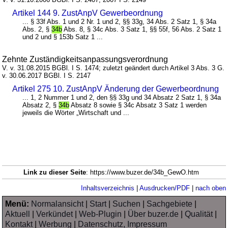
Artikel 144 9. ZustAnpV Gewerbeordnung
... § 33f Abs. 1 und 2 Nr. 1 und 2, §§ 33g, 34 Abs. 2 Satz 1, § 34a
Abs. 2, §
34b
Abs. 8, § 34c Abs. 3 Satz 1, §§ 55f, 56 Abs. 2 Satz 1
und 2 und § 153b Satz 1 ...
Zehnte Zuständigkeitsanpassungsverordnung
V. v. 31.08.2015 BGBl. I S. 1474; zuletzt geändert durch Artikel 3 Abs. 3 G.
v. 30.06.2017 BGBl. I S. 2147
Artikel 275 10. ZustAnpV Änderung der Gewerbeordnung
... 1, 2 Nummer 1 und 2, den §§ 33g und 34 Absatz 2 Satz 1, § 34a
Absatz 2, §
34b
Absatz 8 sowie § 34c Absatz 3 Satz 1 werden
jeweils die Wörter „Wirtschaft und ...
Link zu dieser Seite
: https://www.buzer.de/34b_GewO.htm
Inhaltsverzeichnis
|
Ausdrucken/PDF
|
nach oben
Menü:
Normalansicht
|
Start
|
Suchen
|
Sachgebiete
|
Aktuell
|
Verkündet
|
Web-Plugin
|
Über buzer.de
|
Qualität
|
Kontakt
|
Werbung
|
Datenschutz, Impressum