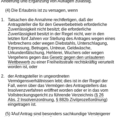
Änderung und Ergänzung von Auflagen zulässig.
(4) Die Erlaubnis ist zu versagen, wenn
1.
Tatsachen die Annahme rechtfertigen, daß der
Antragsteller die für den Gewerbebetrieb erforderliche
Zuverlässigkeit nicht besitzt; die erforderliche
Zuverlässigkeit besitzt in der Regel nicht, wer in den
letzten fünf Jahren vor Stellung des Antrages wegen eines
Verbrechens oder wegen Diebstahls, Unterschlagung,
Erpressung, Betruges, Untreue, Geldwäsche,
Urkundenfälschung, Hehlerei, Wuchers oder wegen
Vergehens gegen das
Gesetz gegen den unlauteren
Wettbewerb
zu einer Freiheitsstrafe rechtskräftig verurteilt
worden ist, oder
2.
der Antragsteller in ungeordneten
Vermögensverhältnissen lebt; dies ist in der Regel der
Fall, wenn über das Vermögen des Antragstellers das
Insolvenzverfahren eröffnet worden oder er in das vom
Vollstreckungsgericht zu führende Verzeichnis (
§ 26
Abs. 2 Insolvenzordnung
,
§ 882b Zivilprozeßordnung
)
eingetragen ist.
(5)
1
Auf Antrag sind besonders sachkundige Versteigerer