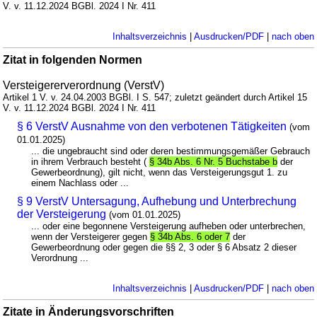
V. v. 11.12.2024 BGBl. 2024 I Nr. 411
Inhaltsverzeichnis
|
Ausdrucken/PDF
|
nach oben
Zitat in folgenden Normen
Versteigererverordnung (VerstV)
Artikel 1 V. v. 24.04.2003 BGBl. I S. 547; zuletzt geändert durch Artikel 15
V. v. 11.12.2024 BGBl. 2024 I Nr. 411
§ 6 VerstV Ausnahme von den verbotenen Tätigkeiten
(vom
01.01.2025)
... die ungebraucht sind oder deren bestimmungsgemäßer Gebrauch
in ihrem Verbrauch besteht (
§ 34b Abs. 6 Nr. 5 Buchstabe b
der
Gewerbeordnung), gilt nicht, wenn das Versteigerungsgut 1. zu
einem Nachlass oder ...
§ 9 VerstV Untersagung, Aufhebung und Unterbrechung
der Versteigerung
(vom 01.01.2025)
... oder eine begonnene Versteigerung aufheben oder unterbrechen,
wenn der Versteigerer gegen
§ 34b Abs. 6 oder 7
der
Gewerbeordnung oder gegen die §§ 2, 3 oder § 6 Absatz 2 dieser
Verordnung ...
Inhaltsverzeichnis
|
Ausdrucken/PDF
|
nach oben
Zitate in Änderungsvorschriften