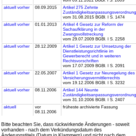
vom 09.11.2022 BGBl. I S. 2009
aktuell
vorher
08.09.2015
Artikel 275 Zehnte
Zuständigkeitsanpassungsverordnun
vom 31.08.2015 BGBl. I S. 1474
aktuell
vorher
01.01.2013
Artikel 4 Gesetz zur Reform der
Sachaufklärung in der
Zwangsvollstreckung
vom 29.07.2009 BGBl. I S. 2258
aktuell
vorher
28.12.2009
Artikel 1 Gesetz zur Umsetzung der
Dienstleistungsrichtlinie im
Gewerberecht und in weiteren
Rechtsvorschriften
vom 17.07.2009 BGBl. I S. 2091
aktuell
vorher
22.05.2007
Artikel 1 Gesetz zur Neuregelung des
Versicherungsvermittlerrechts
vom 19.12.2006 BGBl. I S. 3232
aktuell
vorher
08.11.2006
Artikel 144 Neunte
Zuständigkeitsanpassungsverordnun
vom 31.10.2006 BGBl. I S. 2407
aktuell
vor
früheste archivierte Fassung
08.11.2006
Bitte beachten Sie, dass rückwirkende Änderungen - soweit
vorhanden - nach dem Verkündungsdatum des
Änderungstitels (Datum in Klammern) und nicht nach dem