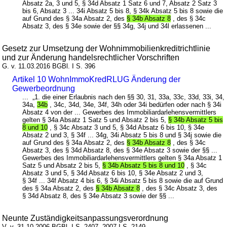
Absatz 2a, 3 und 5, § 34d Absatz 1 Satz 6 und 7, Absatz 2 Satz 3
bis 6, Absatz 3 ... 34i Absatz 5 bis 8, § 34k Absatz 5 bis 8 sowie die
auf Grund des § 34a Absatz 2, des
§ 34b Absatz 8
, des § 34c
Absatz 3, des § 34e sowie der §§ 34g, 34j und 34l erlassenen ...
Gesetz zur Umsetzung der Wohnimmobilienkreditrichtlinie
und zur Änderung handelsrechtlicher Vorschriften
G. v. 11.03.2016 BGBl. I S. 396
Artikel 10 WohnImmoKredRLUG Änderung der
Gewerbeordnung
... „1. die einer Erlaubnis nach den §§ 30, 31, 33a, 33c, 33d, 33i, 34,
34a,
34b
, 34c, 34d, 34e, 34f, 34h oder 34i bedürfen oder nach § 34i
Absatz 4 von der ... Gewerbes des Immobiliardarlehensvermittlers
gelten § 34a Absatz 1 Satz 5 und Absatz 2 bis 5,
§ 34b Absatz 5 bis
8 und 10
, § 34c Absatz 3 und 5, § 34d Absatz 6 bis 10, § 34e
Absatz 2 und 3, § 34f ... 34g, 34i Absatz 5 bis 8 und § 34j sowie die
auf Grund des § 34a Absatz 2, des
§ 34b Absatz 8
, des § 34c
Absatz 3, des § 34d Absatz 8, des § 34e Absatz 3 sowie der §§ ...
Gewerbes des Immobiliardarlehensvermittlers gelten § 34a Absatz 1
Satz 5 und Absatz 2 bis 5,
§ 34b Absatz 5 bis 8 und 10
, § 34c
Absatz 3 und 5, § 34d Absatz 6 bis 10, § 34e Absatz 2 und 3,
§ 34f ... 34f Absatz 4 bis 6, § 34i Absatz 5 bis 8 sowie die auf Grund
des § 34a Absatz 2, des
§ 34b Absatz 8
, des § 34c Absatz 3, des
§ 34d Absatz 8, des § 34e Absatz 3 sowie der §§ ...
Neunte Zuständigkeitsanpassungsverordnung
V. v. 31.10.2006 BGBl. I S. 2407, 2007 I S. 2149