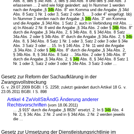
Abs. 8, des § 34c Abs. 3, des § 34d Abs. 8 und des § 34e Abs. 3
erlassenen ... 2 wird wie folgt geändert: aa) In Nummer 1 werden
nach der Angabe „§
34b
Abs. 8" ein Komma und die Angabe „§ 34d
Abs. 8 Satz 1 Nr. 1 oder 3, Satz 2 oder 3, ... 3 oder 4" eingefügt. bb)
In Nummer 3 werden nach der Angabe „§
34b
Abs. 3" ein Komma
und die Angabe „§ 34d Abs. 1 Satz 2, auch in Verbindung mit Abs. ...
a) In Absatz 2 Nr. 8 wird die Angabe „§ 34a Abs. 2 oder §
34b
Abs. 8"
durch die Angabe „§ 34a Abs. 2, § 34b Abs. 8, § 34d Abs. 8 Satz ...
34a Abs. 2 oder § 34b Abs. 8" durch die Angabe „§ 34a Abs. 2, §
34b
Abs. 8, § 34d Abs. 8 Satz 1 Nr. 1 oder 3, Satz 2 oder 3 oder § 34e
Abs. 3 Satz 3 oder ... 15. In § 146 Abs. 2 Nr. 11 wird die Angabe
„§ 34a Abs. 2 oder §
34b
Abs. 8" durch die Angabe „§ 34a Abs. 2,
§ 34b Abs. 8, § 34d Abs. 8 Satz ... 34a Abs. 2 oder § 34b Abs. 8"
durch die Angabe „§ 34a Abs. 2, §
34b
Abs. 8, § 34d Abs. 8 Satz 1
Nr. 1 oder 3, Satz 2 oder 3 oder § 34e Abs. 3 Satz 3 oder ...
Gesetz zur Reform der Sachaufklärung in der
Zwangsvollstreckung
G. v. 29.07.2009 BGBl. I S. 2258; zuletzt geändert durch Artikel 18 G. v.
23.05.2011 BGBl. I S. 898
Artikel 4 ZwVollStrÄndG Änderung anderer
Rechtsvorschriften
(vom 18.06.2011)
... „§ 915" durch die Angabe „§ 882b" ersetzt. 2. In §
34b
Abs. 4
Nr. 2, § 34c Abs. 2 Nr. 2 und in § 34d Abs. 2 Nr. 2 werden jeweils
die ...
Gesetz zur Umsetzung der Dienstleistungsrichtlinie im