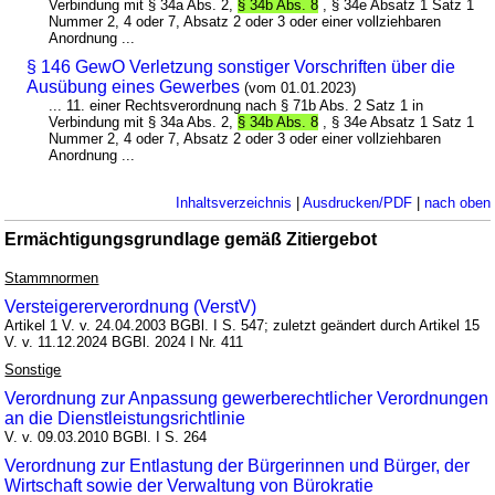
Verbindung mit § 34a Abs. 2,
§ 34b Abs. 8
, § 34e Absatz 1 Satz 1
Nummer 2, 4 oder 7, Absatz 2 oder 3 oder einer vollziehbaren
Anordnung ...
§ 146 GewO Verletzung sonstiger Vorschriften über die
Ausübung eines Gewerbes
(vom 01.01.2023)
... 11. einer Rechtsverordnung nach § 71b Abs. 2 Satz 1 in
Verbindung mit § 34a Abs. 2,
§ 34b Abs. 8
, § 34e Absatz 1 Satz 1
Nummer 2, 4 oder 7, Absatz 2 oder 3 oder einer vollziehbaren
Anordnung ...
Inhaltsverzeichnis
|
Ausdrucken/PDF
|
nach oben
Ermächtigungsgrundlage gemäß Zitiergebot
Stammnormen
Versteigererverordnung (VerstV)
Artikel 1 V. v. 24.04.2003 BGBl. I S. 547; zuletzt geändert durch Artikel 15
V. v. 11.12.2024 BGBl. 2024 I Nr. 411
Sonstige
Verordnung zur Anpassung gewerberechtlicher Verordnungen
an die Dienstleistungsrichtlinie
V. v. 09.03.2010 BGBl. I S. 264
Verordnung zur Entlastung der Bürgerinnen und Bürger, der
Wirtschaft sowie der Verwaltung von Bürokratie