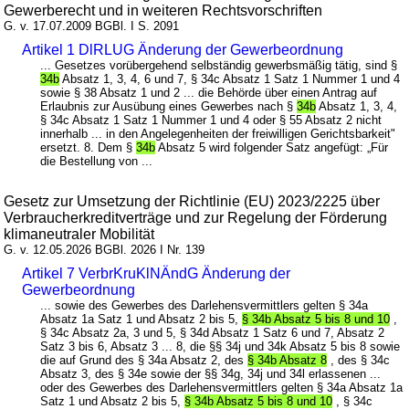
Gewerberecht und in weiteren Rechtsvorschriften
G. v. 17.07.2009 BGBl. I S. 2091
Artikel 1 DlRLUG Änderung der Gewerbeordnung
... Gesetzes vorübergehend selbständig gewerbsmäßig tätig, sind §
34b
Absatz 1, 3, 4, 6 und 7, § 34c Absatz 1 Satz 1 Nummer 1 und 4
sowie § 38 Absatz 1 und 2 ... die Behörde über einen Antrag auf
Erlaubnis zur Ausübung eines Gewerbes nach §
34b
Absatz 1, 3, 4,
§ 34c Absatz 1 Satz 1 Nummer 1 und 4 oder § 55 Absatz 2 nicht
innerhalb ... in den Angelegenheiten der freiwilligen Gerichtsbarkeit"
ersetzt. 8. Dem §
34b
Absatz 5 wird folgender Satz angefügt: „Für
die Bestellung von ...
Gesetz zur Umsetzung der Richtlinie (EU) 2023/2225 über
Verbraucherkreditverträge und zur Regelung der Förderung
klimaneutraler Mobilität
G. v. 12.05.2026 BGBl. 2026 I Nr. 139
Artikel 7 VerbrKruKlNÄndG Änderung der
Gewerbeordnung
... sowie des Gewerbes des Darlehensvermittlers gelten § 34a
Absatz 1a Satz 1 und Absatz 2 bis 5,
§ 34b Absatz 5 bis 8 und 10
,
§ 34c Absatz 2a, 3 und 5, § 34d Absatz 1 Satz 6 und 7, Absatz 2
Satz 3 bis 6, Absatz 3 ... 8, die §§ 34j und 34k Absatz 5 bis 8 sowie
die auf Grund des § 34a Absatz 2, des
§ 34b Absatz 8
, des § 34c
Absatz 3, des § 34e sowie der §§ 34g, 34j und 34l erlassenen ...
oder des Gewerbes des Darlehensvermittlers gelten § 34a Absatz 1a
Satz 1 und Absatz 2 bis 5,
§ 34b Absatz 5 bis 8 und 10
, § 34c