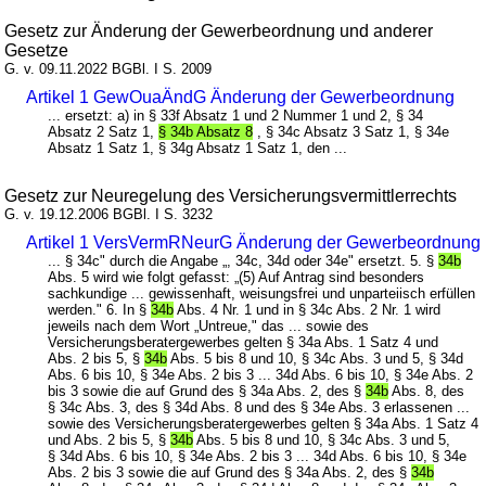
Gesetz zur Änderung der Gewerbeordnung und anderer
Gesetze
G. v. 09.11.2022 BGBl. I S. 2009
Artikel 1 GewOuaÄndG Änderung der Gewerbeordnung
... ersetzt: a) in § 33f Absatz 1 und 2 Nummer 1 und 2, § 34
Absatz 2 Satz 1,
§ 34b Absatz 8
, § 34c Absatz 3 Satz 1, § 34e
Absatz 1 Satz 1, § 34g Absatz 1 Satz 1, den ...
Gesetz zur Neuregelung des Versicherungsvermittlerrechts
G. v. 19.12.2006 BGBl. I S. 3232
Artikel 1 VersVermRNeurG Änderung der Gewerbeordnung
... § 34c" durch die Angabe „, 34c, 34d oder 34e" ersetzt. 5. §
34b
Abs. 5 wird wie folgt gefasst: „(5) Auf Antrag sind besonders
sachkundige ... gewissenhaft, weisungsfrei und unparteiisch erfüllen
werden." 6. In §
34b
Abs. 4 Nr. 1 und in § 34c Abs. 2 Nr. 1 wird
jeweils nach dem Wort „Untreue," das ... sowie des
Versicherungsberatergewerbes gelten § 34a Abs. 1 Satz 4 und
Abs. 2 bis 5, §
34b
Abs. 5 bis 8 und 10, § 34c Abs. 3 und 5, § 34d
Abs. 6 bis 10, § 34e Abs. 2 bis 3 ... 34d Abs. 6 bis 10, § 34e Abs. 2
bis 3 sowie die auf Grund des § 34a Abs. 2, des §
34b
Abs. 8, des
§ 34c Abs. 3, des § 34d Abs. 8 und des § 34e Abs. 3 erlassenen ...
sowie des Versicherungsberatergewerbes gelten § 34a Abs. 1 Satz 4
und Abs. 2 bis 5, §
34b
Abs. 5 bis 8 und 10, § 34c Abs. 3 und 5,
§ 34d Abs. 6 bis 10, § 34e Abs. 2 bis 3 ... 34d Abs. 6 bis 10, § 34e
Abs. 2 bis 3 sowie die auf Grund des § 34a Abs. 2, des §
34b