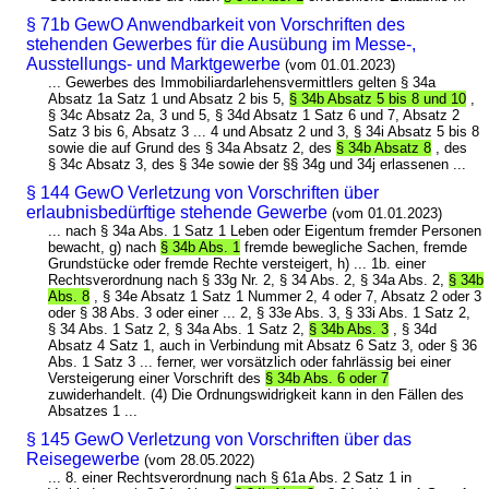
§ 71b GewO Anwendbarkeit von Vorschriften des
stehenden Gewerbes für die Ausübung im Messe-,
Ausstellungs- und Marktgewerbe
(vom 01.01.2023)
... Gewerbes des Immobiliardarlehensvermittlers gelten § 34a
Absatz 1a Satz 1 und Absatz 2 bis 5,
§ 34b Absatz 5 bis 8 und 10
,
§ 34c Absatz 2a, 3 und 5, § 34d Absatz 1 Satz 6 und 7, Absatz 2
Satz 3 bis 6, Absatz 3 ... 4 und Absatz 2 und 3, § 34i Absatz 5 bis 8
sowie die auf Grund des § 34a Absatz 2, des
§ 34b Absatz 8
, des
§ 34c Absatz 3, des § 34e sowie der §§ 34g und 34j erlassenen ...
§ 144 GewO Verletzung von Vorschriften über
erlaubnisbedürftige stehende Gewerbe
(vom 01.01.2023)
... nach § 34a Abs. 1 Satz 1 Leben oder Eigentum fremder Personen
bewacht, g) nach
§ 34b Abs. 1
fremde bewegliche Sachen, fremde
Grundstücke oder fremde Rechte versteigert, h) ... 1b. einer
Rechtsverordnung nach § 33g Nr. 2, § 34 Abs. 2, § 34a Abs. 2,
§ 34b
Abs. 8
, § 34e Absatz 1 Satz 1 Nummer 2, 4 oder 7, Absatz 2 oder 3
oder § 38 Abs. 3 oder einer ... 2, § 33e Abs. 3, § 33i Abs. 1 Satz 2,
§ 34 Abs. 1 Satz 2, § 34a Abs. 1 Satz 2,
§ 34b Abs. 3
, § 34d
Absatz 4 Satz 1, auch in Verbindung mit Absatz 6 Satz 3, oder § 36
Abs. 1 Satz 3 ... ferner, wer vorsätzlich oder fahrlässig bei einer
Versteigerung einer Vorschrift des
§ 34b Abs. 6 oder 7
zuwiderhandelt. (4) Die Ordnungswidrigkeit kann in den Fällen des
Absatzes 1 ...
§ 145 GewO Verletzung von Vorschriften über das
Reisegewerbe
(vom 28.05.2022)
... 8. einer Rechtsverordnung nach § 61a Abs. 2 Satz 1 in