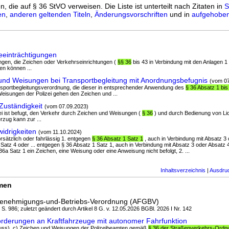
n, die auf § 36 StVO verweisen. Die Liste ist unterteilt nach Zitaten in
S
en
,
anderen geltenden Titeln
,
Änderungsvorschriften
und in
aufgehoben
eeinträchtigungen
tungen, die Zeichen oder Verkehrseinrichtungen (
§§ 36
bis 43 in Verbindung mit den Anlagen 1 b
en können ...
und Weisungen bei Transportbegleitung mit Anordnungsbefugnis
(vom 07
nsportbegleitungsverordnung, die dieser in entsprechender Anwendung des
§ 36 Absatz 1 bis
eisungen der Polizei gehen den Zeichen und ...
Zuständigkeit
(vom 07.09.2023)
izei ist befugt, den Verkehr durch Zeichen und Weisungen (
§ 36
) und durch Bedienung von Li
rzug kann zur ...
idrigkeiten
(vom 11.10.2024)
vorsätzlich oder fahrlässig 1. entgegen
§ 36 Absatz 1 Satz 1
, auch in Verbindung mit Absatz 3 
Satz 4 oder ... entgegen § 36 Absatz 1 Satz 1, auch in Verbindung mit Absatz 3 oder Absatz
6a Satz 1 ein Zeichen, eine Weisung oder eine Anweisung nicht befolgt, 2. ...
Inhaltsverzeichnis
|
Ausdru
rmen
nehmigungs-und-Betriebs-Verordnung (AFGBV)
I S. 986; zuletzt geändert durch Artikel 8 G. v. 12.05.2026 BGBl. 2026 I Nr. 142
rderungen an Kraftfahrzeuge mit autonomer Fahrfunktion
muss). c) Zeichen und Weisungen der Polizeibeamten gemäß
§ 36 der Straßenverkehrs-Ordn