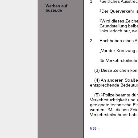
1.
1
Seitliches Ausstre
Werben auf
buzer.de
2
Der Querverkehr is
3
Wird dieses Zeiche
Grundstellung beib
links jedoch nur, w
2.
Hochheben eines A
„Vor der Kreuzung 
für Verkehrsteilne
(3) Diese Zeichen kö
(4) An anderen Straß
entsprechende Bedeutu
(5)
1
Polizeibeamte dür
Verkehrstüchtigkeit und
geeignete technische Ei
werden.
3
Mit diesen Zei
Verkehrsteilnehmer habe
←
§ 35