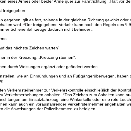
cken eines Armes oder beider Arme quer zur Fahrtrichtung: „Halt vor de
t freigegeben.
n gegeben, gilt es fort, solange in der gleichen Richtung gewinkt oder 
ehalten wird.
4
Der freigegebene Verkehr kann nach den Regeln des
§ 9
enn er Schienenfahrzeuge dadurch nicht behindert.
rms:
auf das nächste Zeichen warten",
hmer in der Kreuzung: „Kreuzung räumen".
nnen durch Weisungen ergänzt oder geändert werden.
enstellen, wie an Einmündungen und an Fußgängerüberwegen, haben 
ng.
fen Verkehrsteilnehmer zur Verkehrskontrolle einschließlich der Kontrol
 zu Verkehrserhebungen anhalten.
2
Das Zeichen zum Anhalten kann au
nrichtungen am Einsatzfahrzeug, eine Winkerkelle oder eine rote Leuc
chen kann auch ein vorausfahrender Verkehrsteilnehmer angehalten w
n die Anweisungen der Polizeibeamten zu befolgen.