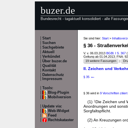
buzer.de
Bundesrecht - tagaktuell konsolidiert - alle Fassunge
Start
Sie sind hier:
Start
>
Inhaltsverz
Suchen
§ 36 - Straßenverk
Sachgebiete
Aktuell
V. v. 06.03.2013
BGBl. I S. 367
(
Verkündet
Geltung ab 01.04.2013; FNA: 9
Über buzer.de
19 weitere Fassungen
|
Dru
Qualität
II. Zeichen und Verkeh
Kontakt
Datenschutz
←
§ 35
Impressum
Tools:
Blog-Plugin
§ 36 wird in
9 Vorschriften zitiert
Mobilversion
(1)
1
Die Zeichen und 
Anordnungen und sonstig
Update via:
Sorgfaltspflicht.
Web-Widget
Feed
(2) An Kreuzungen ord
Rechtskataster