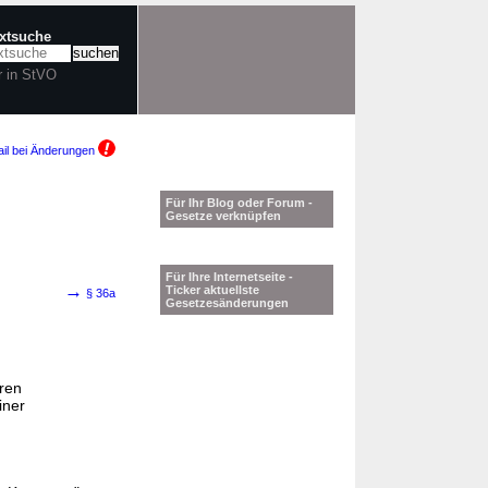
extsuche
r in StVO
il bei Änderungen
Für Ihr Blog oder Forum -
Gesetze verknüpfen
Für Ihre Internetseite -
→
Ticker aktuellste
§ 36a
Gesetzesänderungen
ren
iner