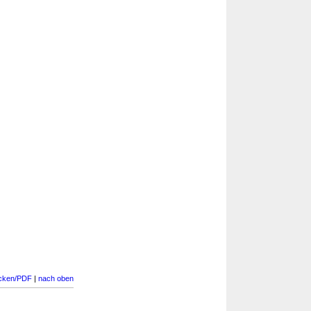
cken/PDF
|
nach oben