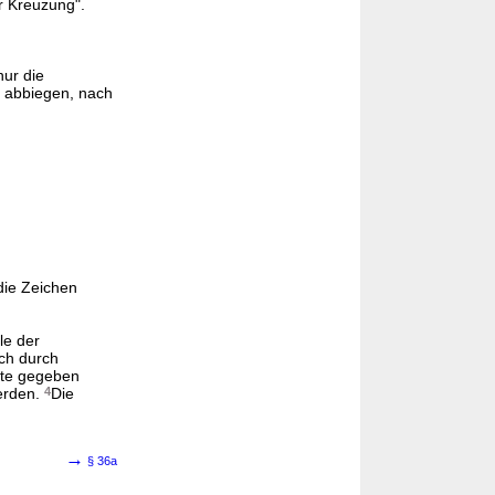
r Kreuzung".
nur die
abbiegen, nach
die Zeichen
le der
ch durch
hte gegeben
erden.
4
Die
→
§ 36a