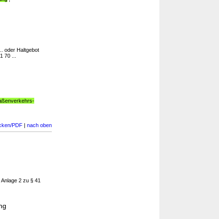
.. oder Haltgebot
 70 ...
raßenverkehrs-
cken/PDF
|
nach oben
, Anlage 2 zu § 41
ng