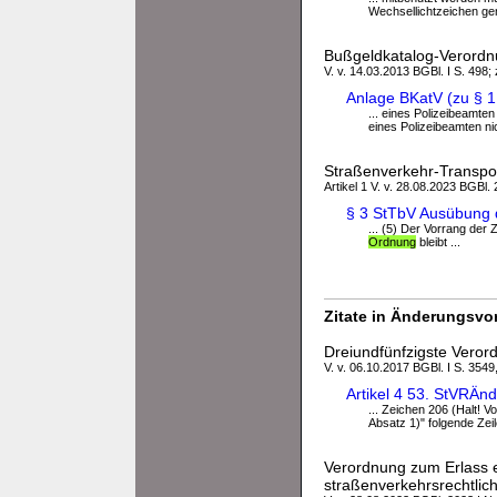
Wechsellichtzeichen ge
Bußgeldkatalog-Verordn
V. v. 14.03.2013 BGBl. I S. 498; 
Anlage BKatV (zu § 1
... eines Polizeibeamten
eines Polizeibeamten ni
Straßenverkehr-Transpo
Artikel 1 V. v. 28.08.2023 BGBl. 
§ 3 StTbV Ausübung 
... (5) Der Vorrang der
Ordnung
bleibt ...
Zitate in Änderungsvor
Dreiundfünfzigste Veror
V. v. 06.10.2017 BGBl. I S. 3549
Artikel 4 53. StVRÄn
... Zeichen 206 (Halt! 
Absatz 1)" folgende Zeil
Verordnung zum Erlass 
straßenverkehrsrechtlich