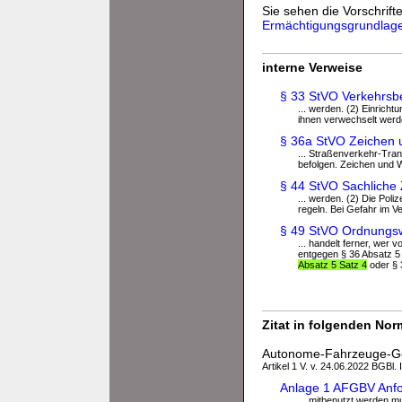
Sie sehen die Vorschrifte
Ermächtigungsgrundlag
interne Verweise
§ 33 StVO Verkehrsb
... werden. (2) Einrich
ihnen verwechselt werd
§ 36a StVO Zeichen 
... Straßenverkehr-Tra
befolgen. Zeichen und W
§ 44 StVO Sachliche 
... werden. (2) Die Pol
regeln. Bei Gefahr im Ve
§ 49 StVO Ordnungsw
... handelt ferner, wer 
entgegen § 36 Absatz 5 
Absatz 5 Satz 4
oder § 3
Zitat in folgenden No
Autonome-Fahrzeuge-Ge
Artikel 1 V. v. 24.06.2022 BGBl. 
Anlage 1 AFGBV Anfo
... mitbenutzt werden 