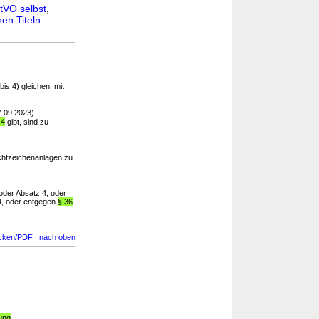
tVO selbst
,
en Titeln
.
is 4) gleichen, mit
.09.2023)
 4
gibt, sind zu
chtzeichenanlagen zu
oder Absatz 4, oder
 4, oder entgegen
§ 36
cken/PDF
|
nach oben
ung
,