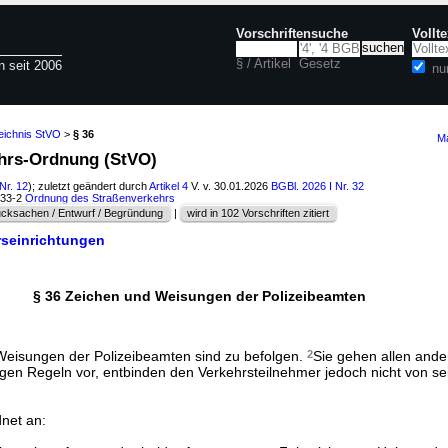
Vorschriftensuche
Vollt
§ / Artikel
Gesetz
n seit 2006
nu
eichnis StVO
>
§ 36
Ma
ehrs-Ordnung (StVO)
Nr. 12
); zuletzt geändert durch
Artikel 4
V. v. 30.01.2026
BGBl. 2026 I Nr. 32
233-2
Ordnung des Straßenverkehrs
cksachen / Entwurf / Begründung
|
wird in 102 Vorschriften zitiert
rseinrichtungen
§ 36 Zeichen und Weisungen der Polizeibeamten
Weisungen der Polizeibeamten sind zu befolgen.
2
Sie gehen allen ande
en Regeln vor, entbinden den Verkehrsteilnehmer jedoch nicht von se
net an: