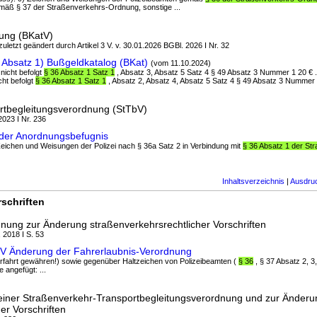
mäß § 37 der Straßenverkehrs-Ordnung, sonstige ...
ung (BKatV)
zuletzt geändert durch Artikel 3 V. v. 30.01.2026 BGBl. 2026 I Nr. 32
 Absatz 1) Bußgeldkatalog (BKat)
(vom 11.10.2024)
 nicht befolgt
§ 36 Absatz 1 Satz 1
, Absatz 3, Absatz 5 Satz 4 § 49 Absatz 3 Nummer 1 20 € .
cht befolgt
§ 36 Absatz 1 Satz 1
, Absatz 2, Absatz 4, Absatz 5 Satz 4 § 49 Absatz 3 Nummer 1
rtbegleitungsverordnung (StTbV)
2023 I Nr. 236
der Anordnungsbefugnis
 Zeichen und Weisungen der Polizei nach § 36a Satz 2 in Verbindung mit
§ 36 Absatz 1 der St
Inhaltsverzeichnis
|
Ausdru
schriften
dnung zur Änderung straßenverkehrsrechtlicher Vorschriften
, 2018 I S. 53
dV Änderung der Fahrerlaubnis-Verordnung
Vorfahrt gewähren!) sowie gegenüber Haltzeichen von Polizeibeamten (
§ 36
, § 37 Absatz 2, 3
e angefügt: ...
einer Straßenverkehr-Transportbegleitungsverordnung und zur Änderu
er Vorschriften