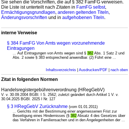
Sie sehen die Vorschriften, die auf § 382 FamFG verweisen.
Die Liste ist unterteilt nach Zitaten in
FamFG selbst
,
Ermächtigungsgrundlagen
,
anderen geltenden Titeln
,
Änderungsvorschriften
und in
aufgehobenen Titeln
.
interne Verweise
§ 384 FamFG Von Amts wegen vorzunehmende
Eintragungen
... Auf Eintragungen von Amts wegen sind §
382
Abs. 1 Satz 2 und
Abs. 2 sowie § 383 entsprechend anwendbar. (2) Führt eine ...
Inhaltsverzeichnis
|
Ausdrucken/PDF
|
nach oben
Zitat in folgenden Normen
Handelsregistergebührenverordnung (HRegGebV)
V. v. 30.09.2004 BGBl. I S. 2562; zuletzt geändert durch Artikel 1 V. v.
30.04.2025 BGBl. 2025 I Nr. 127
§ 3 HRegGebV Zurücknahme
(vom 01.01.2011)
... Gerichts mit der Bestimmung einer angemessenen Frist zur
Beseitigung eines Hindernisses (§
382
Absatz 4 des Gesetzes über
das Verfahren in Familiensachen und in den Angelegenheiten der ...