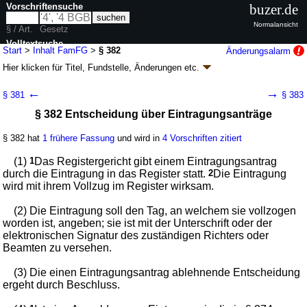
Vorschriftensuche
buzer.de
Normalansicht
§ / Art.
Gesetz
Volltextsuche
Start
>
Inhalt FamFG
>
§ 382
Änderungsalarm
Hier klicken für
Titel, Fundstelle, Änderungen
etc.
nur in FamFG
§ 382 - Gesetz über das Verfahren in
←
→
§ 381
§ 383
Familiensachen und in den Angelegenheiten
§ 382 Entscheidung über Eintragungsanträge
der freiwilligen Gerichtsbarkeit (FamFG)
Artikel 1 G. v. 17.12.2008
BGBl. I S. 2586
, 2587, 2009 I S. 1102; zuletzt
§ 382 hat
1 frühere Fassung
und wird in
4 Vorschriften zitiert
geändert durch
Artikel 4
G. v. 02.07.2026
BGBl. 2026 I Nr. 198
Geltung ab 01.09.2009; FNA: 315-24
Freiwillige Gerichtsbarkeit
(1)
1
Das Registergericht gibt einem Eintragungsantrag
110 weitere Fassungen
|
Drucksachen / Entwurf / Begründung
|
durch die Eintragung in das Register statt.
2
Die Eintragung
wird in 643 Vorschriften zitiert
wird mit ihrem Vollzug im Register wirksam.
Buch 5 Verfahren in Registersachen,
(2) Die Eintragung soll den Tag, an welchem sie vollzogen
unternehmensrechtliche Verfahren
worden ist, angeben; sie ist mit der Unterschrift oder der
Abschnitt 3 Registersachen
elektronischen Signatur des zuständigen Richters oder
Unterabschnitt 1 Verfahren
Beamten zu versehen.
(3) Die einen Eintragungsantrag ablehnende Entscheidung
ergeht durch Beschluss.