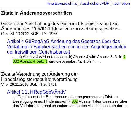
Inhaltsverzeichnis
|
Ausdrucken/PDF
|
nach oben
Zitate in Änderungsvorschriften
Gesetz zur Abschaffung des Güterrechtsregisters und zur
Änderung des COVID-19-Insolvenzaussetzungsgesetzes
G. v. 31.10.2022 BGBl. I S. 1966
Artikel 4 GüRegAbG Änderung des Gesetzes über das
Verfahren in Familiensachen und in den Angelegenheiten
der freiwilligen Gerichtsbarkeit
... a) Absatz 3 wird aufgehoben. b) Absatz 4 wird Absatz 3. 3. In
§
382 Absatz 4 Satz 1
wird die Angabe „Nr. 1 bis 4" ...
Zweite Verordnung zur Änderung der
Handelsregistergebührenverordnung
V. v. 29.11.2010 BGBl. I S. 1731
Artikel 1 2. HRegGebVÄndV
... Gerichts mit der Bestimmung einer angemessenen Frist zur
Beseitigung eines Hindernisses (§
382
Absatz 4 des Gesetzes über
das Verfahren in Familiensachen und in den Angelegenheiten der ...