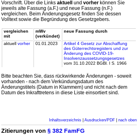
Vorschrift. Über die Links
aktuell
und
vorher
können Sie
jeweils alte Fassung (a.F.) und neue Fassung (n.F.)
vergleichen. Beim Änderungsgesetz finden Sie dessen
Volltext sowie die Begründung des Gesetzgebers.
vergleichen
mWv
neue Fassung durch
mit
(verkündet)
aktuell
vorher
01.01.2023
Artikel 4 Gesetz zur Abschaffung
des Güterrechtsregisters und zur
Änderung des COVID-19-
Insolvenzaussetzungsgesetzes
vom 31.10.2022 BGBl. I S. 1966
Bitte beachten Sie, dass rückwirkende Änderungen - soweit
vorhanden - nach dem Verkündungsdatum des
Änderungstitels (Datum in Klammern) und nicht nach dem
Datum des Inkrafttretens in diese Liste einsortiert sind.
Inhaltsverzeichnis
|
Ausdrucken/PDF
|
nach oben
Zitierungen von
§ 382 FamFG