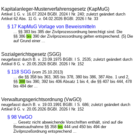
Kapitalanleger-Musterverfahrensgesetz (KapMuG)
Artikel 1 G. v. 16.07.2024 BGBl. 2024 I Nr. 240; zuletzt geändert durch
Artikel 62 Abs. 11 G. v. 04.02.2026 BGBl. 2026 I Nr. 33
§ 17 KapMuG Vorlage von Beweismitteln
... §§ 383 bis 385 der Zivilprozessordnung berechtigt sind. Die
§§ 386
bis
390 der Zivilprozessordnung gelten entsprechend. (5) Die
auf Grund einer ...
Sozialgerichtsgesetz (SGG)
neugefasst durch B. v. 23.09.1975 BGBl. I S. 2535; zuletzt geändert durch
Artikel 8 G. v. 20.05.2026 BGBl. 2026 I Nr. 152
§ 118 SGG
(vom 25.10.2013)
... die §§ 358 bis 363, 365 bis 378, 380 bis 386, 387 Abs. 1 und 2,
§§
388
bis 390, 392 bis 406 Absatz 1 bis 4, die §§ 407 bis 444, 478
bis 484 der ...
Verwaltungsgerichtsordnung (VwGO)
neugefasst durch B. v. 19.03.1991 BGBl. I S. 686; zuletzt geändert durch
Artikel 9 G. v. 20.05.2026 BGBl. 2026 I Nr. 152
§ 98 VwGO
... Gesetz nicht abweichende Vorschriften enthält, sind auf die
Beweisaufnahme §§ 358
bis
444 und 450 bis 494 der
Zivilprozeßordnung entsprechend ...