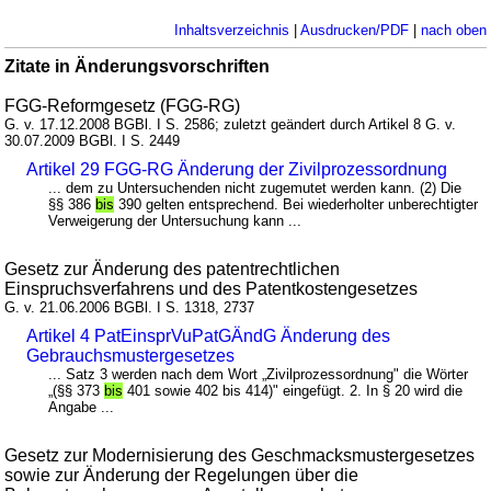
Inhaltsverzeichnis
|
Ausdrucken/PDF
|
nach oben
Zitate in Änderungsvorschriften
FGG-Reformgesetz (FGG-RG)
G. v. 17.12.2008 BGBl. I S. 2586; zuletzt geändert durch Artikel 8 G. v.
30.07.2009 BGBl. I S. 2449
Artikel 29 FGG-RG Änderung der Zivilprozessordnung
... dem zu Untersuchenden nicht zugemutet werden kann. (2) Die
§§ 386
bis
390 gelten entsprechend. Bei wiederholter unberechtigter
Verweigerung der Untersuchung kann ...
Gesetz zur Änderung des patentrechtlichen
Einspruchsverfahrens und des Patentkostengesetzes
G. v. 21.06.2006 BGBl. I S. 1318, 2737
Artikel 4 PatEinsprVuPatGÄndG Änderung des
Gebrauchsmustergesetzes
... Satz 3 werden nach dem Wort „Zivilprozessordnung" die Wörter
„(§§ 373
bis
401 sowie 402 bis 414)" eingefügt. 2. In § 20 wird die
Angabe ...
Gesetz zur Modernisierung des Geschmacksmustergesetzes
sowie zur Änderung der Regelungen über die