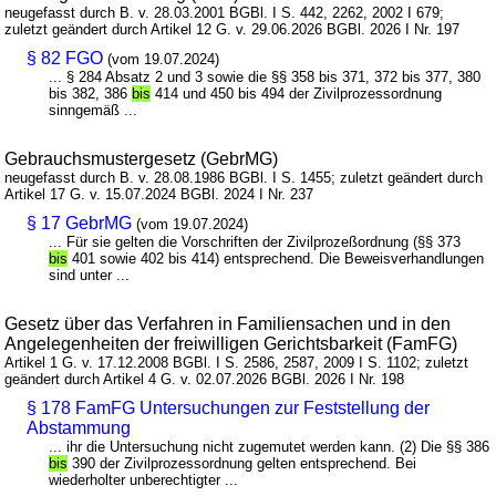
neugefasst durch B. v. 28.03.2001 BGBl. I S. 442, 2262, 2002 I 679;
zuletzt geändert durch Artikel 12 G. v. 29.06.2026 BGBl. 2026 I Nr. 197
§ 82 FGO
(vom 19.07.2024)
... § 284 Absatz 2 und 3 sowie die §§ 358 bis 371, 372 bis 377, 380
bis 382, 386
bis
414 und 450 bis 494 der Zivilprozessordnung
sinngemäß ...
Gebrauchsmustergesetz (GebrMG)
neugefasst durch B. v. 28.08.1986 BGBl. I S. 1455; zuletzt geändert durch
Artikel 17 G. v. 15.07.2024 BGBl. 2024 I Nr. 237
§ 17 GebrMG
(vom 19.07.2024)
... Für sie gelten die Vorschriften der Zivilprozeßordnung (§§ 373
bis
401 sowie 402 bis 414) entsprechend. Die Beweisverhandlungen
sind unter ...
Gesetz über das Verfahren in Familiensachen und in den
Angelegenheiten der freiwilligen Gerichtsbarkeit (FamFG)
Artikel 1 G. v. 17.12.2008 BGBl. I S. 2586, 2587, 2009 I S. 1102; zuletzt
geändert durch Artikel 4 G. v. 02.07.2026 BGBl. 2026 I Nr. 198
§ 178 FamFG Untersuchungen zur Feststellung der
Abstammung
... ihr die Untersuchung nicht zugemutet werden kann. (2) Die §§ 386
bis
390 der Zivilprozessordnung gelten entsprechend. Bei
wiederholter unberechtigter ...