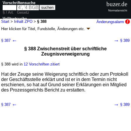
Vorschriftensuche
buzer.de
Normalansicht
§ / Art.
Gesetz
Volltextsuche
Start
>
Inhalt ZPO
>
§ 388
Änderungsalarm
Hier klicken für
Titel, Fundstelle, Änderungen
etc.
nur in ZPO
§ 388 - Zivilprozessordnung (ZPO)
←
→
§ 387
§ 389
neugefasst durch B. v. 05.12.2005
BGBl. I S. 3202
, 2006 I 431, 2007 I
§ 388 Zwischenstreit über schriftliche
1781; zuletzt geändert durch
Artikel 3
G. v. 20.05.2026
BGBl. 2026 I Nr.
Zeugnisverweigerung
152
Geltung ab 01.01.1964; FNA: 310-4
Zivilprozess, Zwangsversteigerung und
Zwangsverwaltung
§ 388 wird in
12 Vorschriften zitiert
134 weitere Fassungen
|
wird in 1971 Vorschriften zitiert
Hat der Zeuge seine Weigerung schriftlich oder zum Protokoll
Buch 2 Verfahren im ersten Rechtszug
der Geschäftsstelle erklärt und ist er in dem Termin nicht
Abschnitt 1 Verfahren vor den Landgerichten
erschienen, so hat auf Grund seiner Erklärungen ein Mitglied
Titel 7 Zeugenbeweis
des Prozessgerichts Bericht zu erstatten.
←
→
§ 387
§ 389