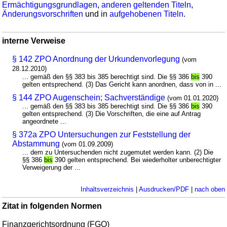
Ermächtigungsgrundlagen
,
anderen geltenden Titeln
,
Änderungsvorschriften
und in
aufgehobenen Titeln
.
interne Verweise
§ 142 ZPO Anordnung der Urkundenvorlegung
(vom
28.12.2010)
... gemäß den §§ 383 bis 385 berechtigt sind. Die §§ 386
bis
390
gelten entsprechend. (3) Das Gericht kann anordnen, dass von in ...
§ 144 ZPO Augenschein; Sachverständige
(vom 01.01.2020)
... gemäß den §§ 383 bis 385 berechtigt sind. Die §§ 386
bis
390
gelten entsprechend. (3) Die Vorschriften, die eine auf Antrag
angeordnete ...
§ 372a ZPO Untersuchungen zur Feststellung der
Abstammung
(vom 01.09.2009)
... dem zu Untersuchenden nicht zugemutet werden kann. (2) Die
§§ 386
bis
390 gelten entsprechend. Bei wiederholter unberechtigter
Verweigerung der ...
Inhaltsverzeichnis
|
Ausdrucken/PDF
|
nach oben
Zitat in folgenden Normen
Finanzgerichtsordnung (FGO)