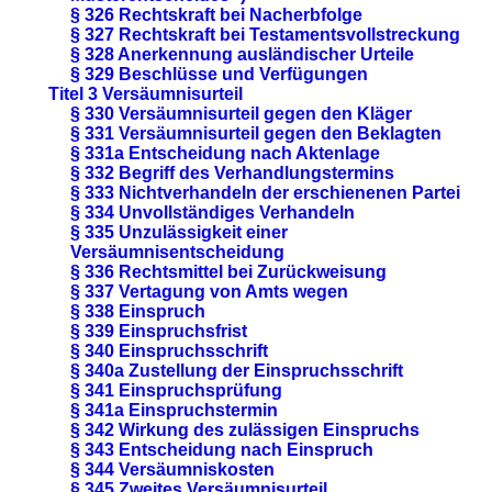
§ 326 Rechtskraft bei Nacherbfolge
§ 327 Rechtskraft bei Testamentsvollstreckung
§ 328 Anerkennung ausländischer Urteile
§ 329 Beschlüsse und Verfügungen
Titel 3 Versäumnisurteil
§ 330 Versäumnisurteil gegen den Kläger
§ 331 Versäumnisurteil gegen den Beklagten
§ 331a Entscheidung nach Aktenlage
§ 332 Begriff des Verhandlungstermins
§ 333 Nichtverhandeln der erschienenen Partei
§ 334 Unvollständiges Verhandeln
§ 335 Unzulässigkeit einer
Versäumnisentscheidung
§ 336 Rechtsmittel bei Zurückweisung
§ 337 Vertagung von Amts wegen
§ 338 Einspruch
§ 339 Einspruchsfrist
§ 340 Einspruchsschrift
§ 340a Zustellung der Einspruchsschrift
§ 341 Einspruchsprüfung
§ 341a Einspruchstermin
§ 342 Wirkung des zulässigen Einspruchs
§ 343 Entscheidung nach Einspruch
§ 344 Versäumniskosten
§ 345 Zweites Versäumnisurteil