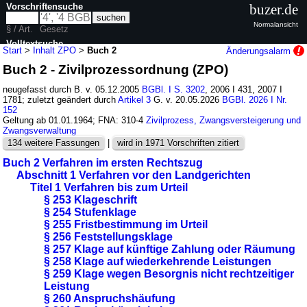
Vorschriftensuche
buzer.de
Normalansicht
§ / Art.
Gesetz
Volltextsuche
Start
>
Inhalt ZPO
>
Buch 2
Änderungsalarm
Buch 2 - Zivilprozessordnung (ZPO)
nur in ZPO
neugefasst durch B. v. 05.12.2005
BGBl. I S. 3202
, 2006 I 431, 2007 I
1781; zuletzt geändert durch
Artikel 3
G. v. 20.05.2026
BGBl. 2026 I Nr.
152
Geltung ab 01.01.1964; FNA: 310-4
Zivilprozess, Zwangsversteigerung und
Zwangsverwaltung
134 weitere Fassungen
|
wird in 1971 Vorschriften zitiert
Buch 2 Verfahren im ersten Rechtszug
Abschnitt 1 Verfahren vor den Landgerichten
Titel 1 Verfahren bis zum Urteil
§ 253 Klageschrift
§ 254 Stufenklage
§ 255 Fristbestimmung im Urteil
§ 256 Feststellungsklage
§ 257 Klage auf künftige Zahlung oder Räumung
§ 258 Klage auf wiederkehrende Leistungen
§ 259 Klage wegen Besorgnis nicht rechtzeitiger
Leistung
§ 260 Anspruchshäufung