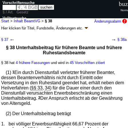
Vorschriftensuche
buz
Norma
§ / Art.
Gesetz
Volltextsuche
Start
>
Inhalt BeamtVG
>
§ 38
Änderungsalarm
Hier klicken für
Titel, Fundstelle, Änderungen
etc.
nur in BeamtVG
§ 38 - Beamtenversorgungsgesetz (BeamtVG)
←
→
§ 37
§ 38a
neugefasst durch B. v. 24.02.2010
BGBl. I S. 150
; zuletzt geändert durch
§ 38 Unterhaltsbeitrag für frühere Beamte und frühere
Artikel 11
G. v. 27.02.2025
BGBl. 2025 I Nr. 72
Ruhestandsbeamte
Geltung ab 01.01.1977; FNA: 2030-25
Beamte
85 weitere Fassungen
|
wird in 455 Vorschriften zitiert
§ 38 hat
4 frühere Fassungen
und wird in
45 Vorschriften zitiert
Abschnitt 5 Unfallfürsorge
(1)
1
Ein durch Dienstunfall verletzter früherer Beamter,
dessen Beamtenverhältnis nicht durch Eintritt oder
Versetzung in den Ruhestand geendet hat, erhält neben dem
Heilverfahren (
§§ 33
,
34
) für die Dauer einer durch den
Dienstunfall verursachten Erwerbsbeschränkung einen
Unterhaltsbeitrag.
2
Der Anspruch erlischt ab der Gewährung
von Altersgeld.
(2) Der Unterhaltsbeitrag beträgt
1.
bei völliger Erwerbsunfähigkeit 66,67 Prozent der