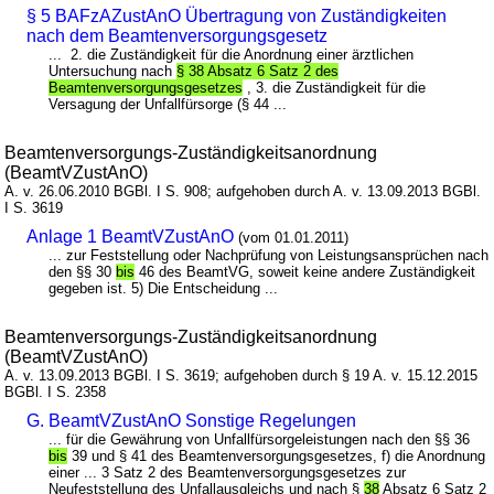
§ 5 BAFzAZustAnO Übertragung von Zuständigkeiten
nach dem Beamtenversorgungsgesetz
... 2. die Zuständigkeit für die Anordnung einer ärztlichen
Untersuchung nach
§ 38 Absatz 6 Satz 2 des
Beamtenversorgungsgesetzes
, 3. die Zuständigkeit für die
Versagung der Unfallfürsorge (§ 44 ...
Beamtenversorgungs-Zuständigkeitsanordnung
(BeamtVZustAnO)
A. v. 26.06.2010 BGBl. I S. 908; aufgehoben durch A. v. 13.09.2013 BGBl.
I S. 3619
Anlage 1 BeamtVZustAnO
(vom 01.01.2011)
... zur Feststellung oder Nachprüfung von Leistungsansprüchen nach
den §§ 30
bis
46 des BeamtVG, soweit keine andere Zuständigkeit
gegeben ist. 5) Die Entscheidung ...
Beamtenversorgungs-Zuständigkeitsanordnung
(BeamtVZustAnO)
A. v. 13.09.2013 BGBl. I S. 3619; aufgehoben durch § 19 A. v. 15.12.2015
BGBl. I S. 2358
G. BeamtVZustAnO Sonstige Regelungen
... für die Gewährung von Unfallfürsorgeleistungen nach den §§ 36
bis
39 und § 41 des Beamtenversorgungsgesetzes, f) die Anordnung
einer ... 3 Satz 2 des Beamtenversorgungsgesetzes zur
Neufeststellung des Unfallausgleichs und nach §
38
Absatz 6 Satz 2