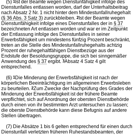
(5)
1
Ist der Beamte wegen Dienstunfähigkeit infolge des
Dienstunfalles entlassen worden, darf der Unterhaltsbeitrag
nach Absatz 2 Nr. 1 nicht hinter dem Mindestunfallruhegehalt
(
§ 36 Abs. 3 Satz 3
) zurückbleiben.
2
Ist der Beamte wegen
Dienstunfähigkeit infolge eines Dienstunfalles der in
§ 37
bezeichneten Art entlassen worden und war er im Zeitpunkt
der Entlassung infolge des Dienstunfalles in seiner
Erwerbsfähigkeit um mindestens fünfzig Prozent beschränkt,
treten an die Stelle des Mindestunfallruhegehalts achtzig
Prozent der ruhegehaltfähigen Dienstbezüge aus der
Endstufe der Besoldungsgruppe, die sich bei sinngemäßer
Anwendung des
§ 37
ergibt.
3
Absatz 4 Satz 4 gilt
entsprechend.
(6)
1
Die Minderung der Erwerbsfähigkeit ist nach der
körperlichen Beeinträchtigung im allgemeinen Erwerbsleben
zu beurteilen.
2
Zum Zwecke der Nachprüfung des Grades der
Minderung der Erwerbsfähigkeit ist der frühere Beamte
verpflichtet, sich auf Anordnung der obersten Dienstbehörde
durch einen von ihr bestimmten Arzt untersuchen zu lassen;
die oberste Dienstbehörde kann diese Befugnis auf andere
Stellen übertragen.
(7) Die Absätze 1 bis 6 gelten entsprechend für einen durch
Dienstunfall verletzten früheren Ruhestandsbeamten, der