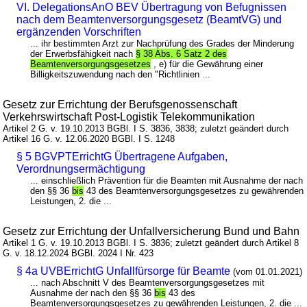
VI. DelegationsAnO BEV Übertragung von Befugnissen
nach dem Beamtenversorgungsgesetz (BeamtVG) und
ergänzenden Vorschriften
... ihr bestimmten Arzt zur Nachprüfung des Grades der Minderung
der Erwerbsfähigkeit nach
§ 38 Abs. 6 Satz 2 des
Beamtenversorgungsgesetzes
, e) für die Gewährung einer
Billigkeitszuwendung nach den "Richtlinien ...
Gesetz zur Errichtung der Berufsgenossenschaft
Verkehrswirtschaft Post-Logistik Telekommunikation
Artikel 2 G. v. 19.10.2013 BGBl. I S. 3836, 3838; zuletzt geändert durch
Artikel 16 G. v. 12.06.2020 BGBl. I S. 1248
§ 5 BGVPTErrichtG Übertragene Aufgaben,
Verordnungsermächtigung
... einschließlich Prävention für die Beamten mit Ausnahme der nach
den §§ 36
bis
43 des Beamtenversorgungsgesetzes zu gewährenden
Leistungen, 2. die ...
Gesetz zur Errichtung der Unfallversicherung Bund und Bahn
Artikel 1 G. v. 19.10.2013 BGBl. I S. 3836; zuletzt geändert durch Artikel 8
G. v. 18.12.2024 BGBl. 2024 I Nr. 423
§ 4a UVBErrichtG Unfallfürsorge für Beamte
(vom 01.01.2021)
... nach Abschnitt V des Beamtenversorgungsgesetzes mit
Ausnahme der nach den §§ 36
bis
43 des
Beamtenversorgungsgesetzes zu gewährenden Leistungen, 2. die ...