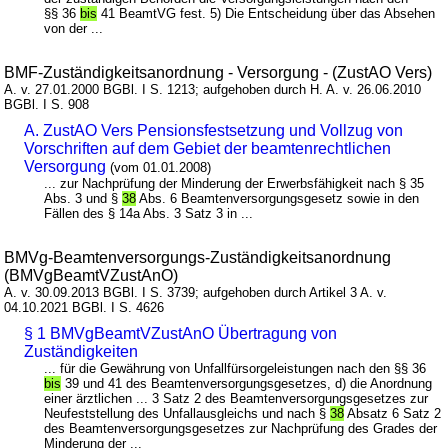
§§ 36
bis
41 BeamtVG fest. 5) Die Entscheidung über das Absehen
von der ...
BMF-Zuständigkeitsanordnung - Versorgung - (ZustAO Vers)
A. v. 27.01.2000 BGBl. I S. 1213; aufgehoben durch H. A. v. 26.06.2010
BGBl. I S. 908
A. ZustAO Vers Pensionsfestsetzung und Vollzug von
Vorschriften auf dem Gebiet der beamtenrechtlichen
Versorgung
(vom 01.01.2008)
... zur Nachprüfung der Minderung der Erwerbsfähigkeit nach § 35
Abs. 3 und §
38
Abs. 6 Beamtenversorgungsgesetz sowie in den
Fällen des § 14a Abs. 3 Satz 3 in ...
BMVg-Beamtenversorgungs-Zuständigkeitsanordnung
(BMVgBeamtVZustAnO)
A. v. 30.09.2013 BGBl. I S. 3739; aufgehoben durch Artikel 3 A. v.
04.10.2021 BGBl. I S. 4626
§ 1 BMVgBeamtVZustAnO Übertragung von
Zuständigkeiten
... für die Gewährung von Unfallfürsorgeleistungen nach den §§ 36
bis
39 und 41 des Beamtenversorgungsgesetzes, d) die Anordnung
einer ärztlichen ... 3 Satz 2 des Beamtenversorgungsgesetzes zur
Neufeststellung des Unfallausgleichs und nach §
38
Absatz 6 Satz 2
des Beamtenversorgungsgesetzes zur Nachprüfung des Grades der
Minderung der ...