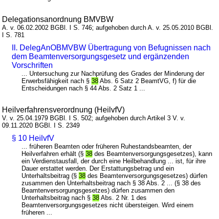
Delegationsanordnung BMVBW
A. v. 06.02.2002 BGBl. I S. 746; aufgehoben durch A. v. 25.05.2010 BGBl.
I S. 781
II. DelegAnOBMVBW Übertragung von Befugnissen nach
dem Beamtenversorgungsgesetz und ergänzenden
Vorschriften
... Untersuchung zur Nachprüfung des Grades der Minderung der
Erwerbsfähigkeit nach §
38
Abs. 6 Satz 2 BeamtVG, f) für die
Entscheidungen nach § 44 Abs. 2 Satz 1 ...
Heilverfahrensverordnung (HeilvfV)
V. v. 25.04.1979 BGBl. I S. 502; aufgehoben durch Artikel 3 V. v.
09.11.2020 BGBl. I S. 2349
§ 10 HeilvfV
... früheren Beamten oder früheren Ruhestandsbeamten, der
Heilverfahren erhält (§
38
des Beamtenversorgungsgesetzes), kann
ein Verdienstausfall, der durch eine Heilbehandlung ... ist, für ihre
Dauer erstattet werden. Der Erstattungsbetrag und ein
Unterhaltsbeitrag (§
38
des Beamtenversorgungsgesetzes) dürfen
zusammen den Unterhaltsbeitrag nach § 38 Abs. 2 ... (§ 38 des
Beamtenversorgungsgesetzes) dürfen zusammen den
Unterhaltsbeitrag nach §
38
Abs. 2 Nr. 1 des
Beamtenversorgungsgesetzes nicht übersteigen. Wird einem
früheren ...