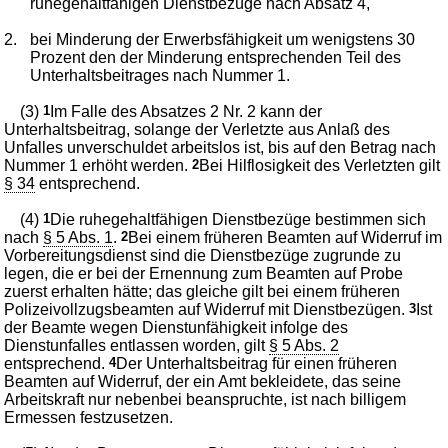
ruhegehaltfähigen Dienstbezüge nach Absatz 4,
2.
bei Minderung der Erwerbsfähigkeit um wenigstens 30
Prozent den der Minderung entsprechenden Teil des
Unterhaltsbeitrages nach Nummer 1.
(3)
1
Im Falle des Absatzes 2 Nr. 2 kann der
Unterhaltsbeitrag, solange der Verletzte aus Anlaß des
Unfalles unverschuldet arbeitslos ist, bis auf den Betrag nach
Nummer 1 erhöht werden.
2
Bei Hilflosigkeit des Verletzten gilt
§ 34
entsprechend.
(4)
1
Die ruhegehaltfähigen Dienstbezüge bestimmen sich
nach
§ 5 Abs. 1
.
2
Bei einem früheren Beamten auf Widerruf im
Vorbereitungsdienst sind die Dienstbezüge zugrunde zu
legen, die er bei der Ernennung zum Beamten auf Probe
zuerst erhalten hätte; das gleiche gilt bei einem früheren
Polizeivollzugsbeamten auf Widerruf mit Dienstbezügen.
3
Ist
der Beamte wegen Dienstunfähigkeit infolge des
Dienstunfalles entlassen worden, gilt
§ 5 Abs. 2
entsprechend.
4
Der Unterhaltsbeitrag für einen früheren
Beamten auf Widerruf, der ein Amt bekleidete, das seine
Arbeitskraft nur nebenbei beanspruchte, ist nach billigem
Ermessen festzusetzen.