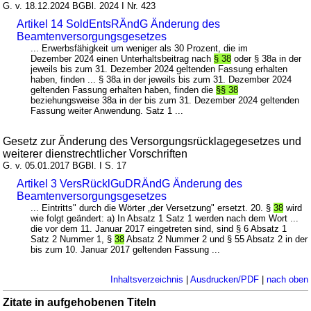
G. v. 18.12.2024 BGBl. 2024 I Nr. 423
Artikel 14 SoldEntsRÄndG Änderung des
Beamtenversorgungsgesetzes
... Erwerbsfähigkeit um weniger als 30 Prozent, die im
Dezember 2024 einen Unterhaltsbeitrag nach
§ 38
oder § 38a in der
jeweils bis zum 31. Dezember 2024 geltenden Fassung erhalten
haben, finden ... § 38a in der jeweils bis zum 31. Dezember 2024
geltenden Fassung erhalten haben, finden die
§§ 38
beziehungsweise 38a in der bis zum 31. Dezember 2024 geltenden
Fassung weiter Anwendung. Satz 1 ...
Gesetz zur Änderung des Versorgungsrücklagegesetzes und
weiterer dienstrechtlicher Vorschriften
G. v. 05.01.2017 BGBl. I S. 17
Artikel 3 VersRücklGuDRÄndG Änderung des
Beamtenversorgungsgesetzes
... Eintritts" durch die Wörter „der Versetzung" ersetzt. 20. §
38
wird
wie folgt geändert: a) In Absatz 1 Satz 1 werden nach dem Wort ...
die vor dem 11. Januar 2017 eingetreten sind, sind § 6 Absatz 1
Satz 2 Nummer 1, §
38
Absatz 2 Nummer 2 und § 55 Absatz 2 in der
bis zum 10. Januar 2017 geltenden Fassung ...
Inhaltsverzeichnis
|
Ausdrucken/PDF
|
nach oben
Zitate in aufgehobenen Titeln