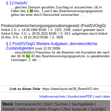
§ 13 HeilvfV
... gleichen Zeitraum gezahlter Zuschlag ist anzurechnen. (4) In
Fällen des §
38
Abs. 1 und 6 des Beamtenversorgungsgesetzes
gelten bei einer durch Dienstunfall verursachten ...
Postsozialversicherungsorganisationsgesetz (PostSVOrgG)
Artikel 2 G. v. 14.09.1994 BGBl. I S. 2325, 2338; zuletzt geändert durch
Artikel 6 Abs. 3 G. v. 28.05.2015 BGBl. I S. 813; aufgehoben durch Artikel
16 Abs. 9 G. v. 19.10.2013 BGBl. I S. 3836
§ 2 PostSVOrgG Weitere Aufgaben, dienstrechtliche
Zuständigkeiten
(vom 12.02.2009)
... einschließlich Prävention für die Beamten mit Ausnahme der nach
den §§ 36
bis
43 des Beamtenversorgungsgesetzes zu gewährenden
Leistungen, 2. der ...
Link zu dieser Seite
: https://www.buzer.de/38_BeamtVG.htm
Inhaltsverzeichnis
|
Ausdrucken/PDF
|
nach oben
Menü:
Normalansicht
|
Start
|
Suchen
|
Sachgebiete
|
Aktuell
|
Verkündet
|
Web-Plugin
|
Über buzer.de
|
Qualität
|