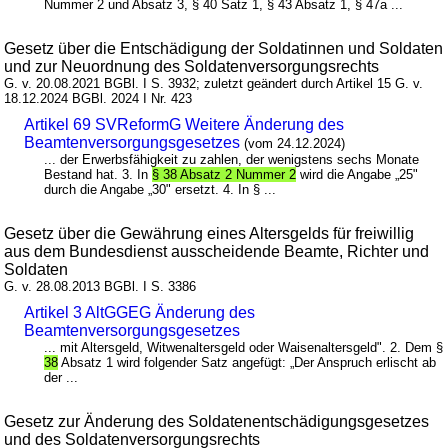
Nummer 2 und Absatz 3, § 40 Satz 1, § 43 Absatz 1, § 47a ...
Gesetz über die Entschädigung der Soldatinnen und Soldaten
und zur Neuordnung des Soldatenversorgungsrechts
G. v. 20.08.2021 BGBl. I S. 3932; zuletzt geändert durch Artikel 15 G. v.
18.12.2024 BGBl. 2024 I Nr. 423
Artikel 69 SVReformG Weitere Änderung des
Beamtenversorgungsgesetzes
(vom 24.12.2024)
... der Erwerbsfähigkeit zu zahlen, der wenigstens sechs Monate
Bestand hat. 3. In
§ 38 Absatz 2 Nummer 2
wird die Angabe „25"
durch die Angabe „30" ersetzt. 4. In § ...
Gesetz über die Gewährung eines Altersgelds für freiwillig
aus dem Bundesdienst ausscheidende Beamte, Richter und
Soldaten
G. v. 28.08.2013 BGBl. I S. 3386
Artikel 3 AltGGEG Änderung des
Beamtenversorgungsgesetzes
... mit Altersgeld, Witwenaltersgeld oder Waisenaltersgeld". 2. Dem §
38
Absatz 1 wird folgender Satz angefügt: „Der Anspruch erlischt ab
der ...
Gesetz zur Änderung des Soldatenentschädigungsgesetzes
und des Soldatenversorgungsrechts