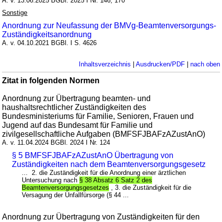
A. v. 13.06.2025 BGBl. 2025 I Nr. 146, 170
Sonstige
Anordnung zur Neufassung der BMVg-Beamtenversorgungs-
Zuständigkeitsanordnung
A. v. 04.10.2021 BGBl. I S. 4626
Inhaltsverzeichnis
|
Ausdrucken/PDF
|
nach oben
Zitat in folgenden Normen
Anordnung zur Übertragung beamten- und
haushaltsrechtlicher Zuständigkeiten des
Bundesministeriums für Familie, Senioren, Frauen und
Jugend auf das Bundesamt für Familie und
zivilgesellschaftliche Aufgaben (BMFSFJBAFzAZustAnO)
A. v. 11.04.2024 BGBl. 2024 I Nr. 124
§ 5 BMFSFJBAFzAZustAnO Übertragung von
Zuständigkeiten nach dem Beamtenversorgungsgesetz
... 2. die Zuständigkeit für die Anordnung einer ärztlichen
Untersuchung nach
§ 38 Absatz 6 Satz 2 des
Beamtenversorgungsgesetzes
, 3. die Zuständigkeit für die
Versagung der Unfallfürsorge (§ 44 ...
Anordnung zur Übertragung von Zuständigkeiten für den