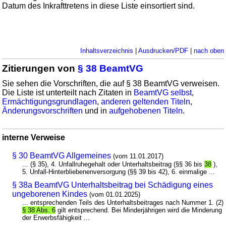
Datum des Inkrafttretens in diese Liste einsortiert sind.
Inhaltsverzeichnis
|
Ausdrucken/PDF
|
nach oben
Zitierungen von
§ 38 BeamtVG
Sie sehen die Vorschriften, die auf § 38 BeamtVG verweisen.
Die Liste ist unterteilt nach Zitaten in
BeamtVG selbst
,
Ermächtigungsgrundlagen
,
anderen geltenden Titeln
,
Änderungsvorschriften
und in
aufgehobenen Titeln
.
interne Verweise
§ 30 BeamtVG Allgemeines
(vom 11.01.2017)
... (§ 35), 4. Unfallruhegehalt oder Unterhaltsbeitrag (§§ 36 bis
38
),
5. Unfall-Hinterbliebenenversorgung (§§ 39 bis 42), 6. einmalige ...
§ 38a BeamtVG Unterhaltsbeitrag bei Schädigung eines
ungeborenen Kindes
(vom 01.01.2025)
... entsprechenden Teils des Unterhaltsbeitrages nach Nummer 1. (2)
§ 38 Abs. 6
gilt entsprechend. Bei Minderjährigen wird die Minderung
der Erwerbsfähigkeit ...