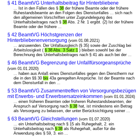
§ 41 BeamtVG Unterhaltsbeitrag für Hinterbliebene
... Ist in den Fällen des §
38
der frühere Beamte oder der frühere
Ruhestandsbeamte an den Folgen des Dienstunfalles ... sich nach
den allgemeinen Vorschriften unter Zugrundelegung des
Unterhaltsbeitrages nach §
38
Abs. 2 Nr. 1 ergibt. (2) Ist der frühere
Beamte oder der frühere ...
§ 42 BeamtVG Höchstgrenzen der
Hinterbliebenenversorgung
(vom 01.08.2021)
... anzuwenden. Der Unfallausgleich (§ 35) sowie der Zuschlag bei
Arbeitslosigkeit (
§ 38 Abs. 3 Satz 1
) bleiben sowohl bei der
Berechnung des Unterhaltsbeitrages nach § 41 als auch bei der ...
§ 46 BeamtVG Begrenzung der Unfallfürsorgeansprüche
(vom 01.01.2020)
... haben aus Anlaß eines Dienstunfalles gegen den Dienstherrn nur
die in den §§ 30
bis
43a geregelten Ansprüche. Ist der Beamte nach
dem Dienstunfall in den ...
§ 53 BeamtVG Zusammentreffen von Versorgungsbezügen
mit Erwerbs- und Erwerbsersatzeinkommen
(vom 01.01.2024)
... einen früheren Beamten oder früheren Ruhestandsbeamten, der
Anspruch auf Versorgung nach
§ 38
hat, ist mindestens ein Betrag
als Versorgung zu belassen, der unter Berücksichtigung seiner ...
§ 63 BeamtVG Gleichstellungen
(vom 01.07.2020)
... ein Unterhaltsbeitrag nach § 15 als Ruhegehalt, 2. ein
Unterhaltsbeitrag nach
§ 38
als Ruhegehalt, außer für die
Anwendung des § 59, 3. ein ...