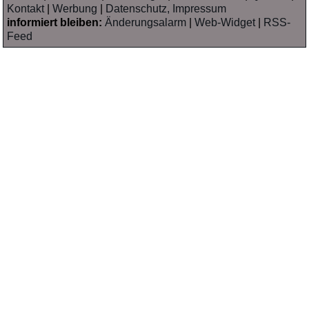
Kontakt
|
Werbung
|
Datenschutz, Impressum
informiert bleiben:
Änderungsalarm
|
Web-Widget
|
RSS-
Feed