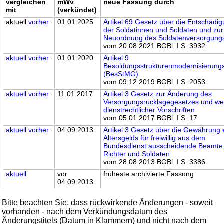
vergleichen
mWv
neue Fassung durch
mit
(verkündet)
aktuell
vorher
01.01.2025
Artikel 69 Gesetz über die Entschädi
der Soldatinnen und Soldaten und zur
Neuordnung des Soldatenversorgung
vom 20.08.2021 BGBl. I S. 3932
aktuell
vorher
01.01.2020
Artikel 9
Besoldungsstrukturenmodernisierung
(BesStMG)
vom 09.12.2019 BGBl. I S. 2053
aktuell
vorher
11.01.2017
Artikel 3 Gesetz zur Änderung des
Versorgungsrücklagegesetzes und wei
dienstrechtlicher Vorschriften
vom 05.01.2017 BGBl. I S. 17
aktuell
vorher
04.09.2013
Artikel 3 Gesetz über die Gewährung 
Altersgelds für freiwillig aus dem
Bundesdienst ausscheidende Beamte
Richter und Soldaten
vom 28.08.2013 BGBl. I S. 3386
aktuell
vor
früheste archivierte Fassung
04.09.2013
Bitte beachten Sie, dass rückwirkende Änderungen - soweit
vorhanden - nach dem Verkündungsdatum des
Änderungstitels (Datum in Klammern) und nicht nach dem