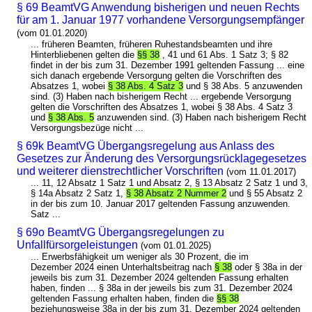
§ 69 BeamtVG Anwendung bisherigen und neuen Rechts
für am 1. Januar 1977 vorhandene Versorgungsempfänger
(vom 01.01.2020)
... früheren Beamten, früheren Ruhestandsbeamten und ihre
Hinterbliebenen gelten die
§§ 38
, 41 und 61 Abs. 1 Satz 3; § 82
findet in der bis zum 31. Dezember 1991 geltenden Fassung ... eine
sich danach ergebende Versorgung gelten die Vorschriften des
Absatzes 1, wobei
§ 38 Abs. 4 Satz 3
und § 38 Abs. 5 anzuwenden
sind. (3) Haben nach bisherigem Recht ... ergebende Versorgung
gelten die Vorschriften des Absatzes 1, wobei § 38 Abs. 4 Satz 3
und
§ 38 Abs. 5
anzuwenden sind. (3) Haben nach bisherigem Recht
Versorgungsbezüge nicht ...
§ 69k BeamtVG Übergangsregelung aus Anlass des
Gesetzes zur Änderung des Versorgungsrücklagegesetzes
und weiterer dienstrechtlicher Vorschriften
(vom 11.01.2017)
... 11, 12 Absatz 1 Satz 1 und Absatz 2, § 13 Absatz 2 Satz 1 und 3,
§ 14a Absatz 2 Satz 1,
§ 38 Absatz 2 Nummer 2
und § 55 Absatz 2
in der bis zum 10. Januar 2017 geltenden Fassung anzuwenden.
Satz ...
§ 69o BeamtVG Übergangsregelungen zu
Unfallfürsorgeleistungen
(vom 01.01.2025)
... Erwerbsfähigkeit um weniger als 30 Prozent, die im
Dezember 2024 einen Unterhaltsbeitrag nach
§ 38
oder § 38a in der
jeweils bis zum 31. Dezember 2024 geltenden Fassung erhalten
haben, finden ... § 38a in der jeweils bis zum 31. Dezember 2024
geltenden Fassung erhalten haben, finden die
§§ 38
beziehungsweise 38a in der bis zum 31. Dezember 2024 geltenden