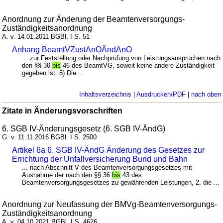
Anordnung zur Änderung der Beamtenversorgungs-
Zuständigkeitsanordnung
A. v. 14.01.2011 BGBl. I S. 51
Anhang BeamtVZustAnOÄndAnO
... zur Feststellung oder Nachprüfung von Leistungsansprüchen nach
den §§ 30
bis
46 des BeamtVG, soweit keine andere Zuständigkeit
gegeben ist. 5) Die ...
Inhaltsverzeichnis
|
Ausdrucken/PDF
|
nach oben
Zitate in Änderungsvorschriften
6. SGB IV-Änderungsgesetz (6. SGB IV-ÄndG)
G. v. 11.11.2016 BGBl. I S. 2500
Artikel 6a 6. SGB IV-ÄndG Änderung des Gesetzes zur
Errichtung der Unfallversicherung Bund und Bahn
... nach Abschnitt V des Beamtenversorgungsgesetzes mit
Ausnahme der nach den §§ 36
bis
43 des
Beamtenversorgungsgesetzes zu gewährenden Leistungen, 2. die ...
Anordnung zur Neufassung der BMVg-Beamtenversorgungs-
Zuständigkeitsanordnung
A. v. 04.10.2021 BGBl. I S. 4626