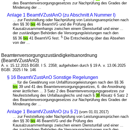
des Beamtenversorgungsgesetzes zur Nachprüfung des Grades der
Minderung der ...
Anlage 1 BeamtVZustAnO (zu Abschnitt A Nummer I)
... zur Feststellung oder Nachprüfung von Leistungsansprüchen nach
den §§ 30
bis
46 BeamtVG und die Prüfung des
Kausalzusammenhangs zwischen einem Dienstunfall und einer ...
der zuständigen Behörden die Versorgungsleistungen nach den
5
§§ 36
bis
41 BeamtVG fest.
Die Entscheidung über das Absehen
von der ...
Beamtenversorgungszuständigkeitsanordnung
(BeamtVZustAnO)
A. v. 15.12.2015 BGBl. I S. 2358; aufgehoben durch § 19 A. v. 13.06.2025
BGBl. 2025 I Nr. 146
§ 16 BeamtVZustAnO Sonstige Regelungen
... für die Gewährung von Unfallfürsorgeleistungen nach den §§ 36
bis
39 und 41 des Beamtenversorgungsgesetzes, 6. die Anordnung
einer ärztlichen ... 3 Satz 2 des Beamtenversorgungsgesetzes zur
Neufeststellung des Unfallausgleichs und nach §
38
Absatz 6 Satz 2
des Beamtenversorgungsgesetzes zur Nachprüfung des Grades der
Minderung der ...
Anlage 1 BeamtVZustAnO (zu § 2)
(vom 01.01.2017)
... zur Feststellung oder Nachprüfung von Leistungsansprüchen nach
den §§ 30
bis
46 BeamtVG und die Prüfung des
Kausalzusammenhangs zwischen einem Dienstunfall und einer ...
der zuständigen Behörden die Versorgungsleistungen nach den