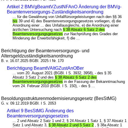
Artikel 2 BMVgBeamtVZustNFAnO Änderung der BMVg-
Beamtenversorgungs-Zuständigkeitsanordnung
... für die Gewährung von Unfallfürsorgeleistungen nach den §§ 36
bis
39 und 41 des Beamtenversorgungsgesetzes vorliegen, d) die
Anordnung einer ... des Unfallausgleichs, e) die Anordnung einer
ärztlichen Untersuchung nach
§ 38 Absatz 6 Satz 2 des
Beamtenversorgungsgesetzes
zur Nachprüfung des Grades der
Minderung der Erwerbsfähigkeit, f) die ...
Berichtigung der Beamtenversorgungs- und
Altersgeldzuständigkeitsanordnung
B. v. 16.07.2025 BGBl. 2025 I Nr. 170
Berichtigung BeamtVAltGZustAnOBer
... vom 20. August 2021 (BGBl. I S. 3932, 3958), - des § 35
Absatz 3 Satz 2 und des
§ 38 Absatz 6 Satz 2 des
Beamtenversorgungsgesetzes
in der Fassung der Bekanntmachung
vom 24. Februar 2010 (BGBl. I S. 150), - des § ...
Besoldungsstrukturenmodernisierungsgesetz (BesStMG)
G. v. 09.12.2019 BGBl. I S. 2053
Artikel 9 BesStMG Änderung des
Beamtenversorgungsgesetzes
... 2 und Absatz 2 Satz 1 und 2, § 24 Absatz 1 Satz 1, § 37 Absatz 1
Satz 1 und Absatz 3,
§ 38 Absatz 2 und 5 Satz 2
, § 38a Absatz 1