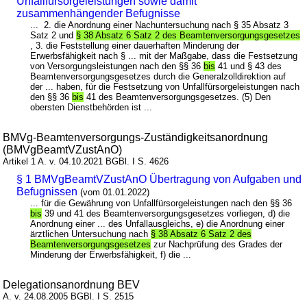
Unfallfürsorgeleistungen sowie damit
zusammenhängender Befugnisse
... 2. die Anordnung einer Nachuntersuchung nach § 35 Absatz 3
Satz 2 und
§ 38 Absatz 6 Satz 2 des Beamtenversorgungsgesetzes
, 3. die Feststellung einer dauerhaften Minderung der
Erwerbsfähigkeit nach § ... mit der Maßgabe, dass die Festsetzung
von Versorgungsleistungen nach den §§ 36
bis
41 und § 43 des
Beamtenversorgungsgesetzes durch die Generalzolldirektion auf
der ... haben, für die Festsetzung von Unfallfürsorgeleistungen nach
den §§ 36
bis
41 des Beamtenversorgungsgesetzes. (5) Den
obersten Dienstbehörden ist ...
BMVg-Beamtenversorgungs-Zuständigkeitsanordnung
(BMVgBeamtVZustAnO)
Artikel 1 A. v. 04.10.2021 BGBl. I S. 4626
§ 1 BMVgBeamtVZustAnO Übertragung von Aufgaben und
Befugnissen
(vom 01.01.2022)
... für die Gewährung von Unfallfürsorgeleistungen nach den §§ 36
bis
39 und 41 des Beamtenversorgungsgesetzes vorliegen, d) die
Anordnung einer ... des Unfallausgleichs, e) die Anordnung einer
ärztlichen Untersuchung nach
§ 38 Absatz 6 Satz 2 des
Beamtenversorgungsgesetzes
zur Nachprüfung des Grades der
Minderung der Erwerbsfähigkeit, f) die ...
Delegationsanordnung BEV
A. v. 24.08.2005 BGBl. I S. 2515