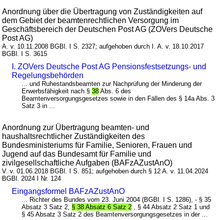
Anordnung über die Übertragung von Zuständigkeiten auf
dem Gebiet der beamtenrechtlichen Versorgung im
Geschäftsbereich der Deutschen Post AG (ZOVers Deutsche
Post AG)
A. v. 10.11.2008 BGBl. I S. 2327; aufgehoben durch I. A. v. 18.10.2017
BGBl. I S. 3615
I. ZOVers Deutsche Post AG Pensionsfestsetzungs- und
Regelungsbehörden
... und Ruhestandsbeamten zur Nachprüfung der Minderung der
Erwerbsfähigkeit nach §
38
Abs. 6 des
Beamtenversorgungsgesetzes sowie in den Fällen des § 14a Abs. 3
Satz 3 in ...
Anordnung zur Übertragung beamten- und
haushaltsrechtlicher Zuständigkeiten des
Bundesministeriums für Familie, Senioren, Frauen und
Jugend auf das Bundesamt für Familie und
zivilgesellschaftliche Aufgaben (BAFzAZustAnO)
V. v. 01.06.2018 BGBl. I S. 851; aufgehoben durch § 12 A. v. 11.04.2024
BGBl. 2024 I Nr. 124
Eingangsformel BAFzAZustAnO
... Richter des Bundes vom 23. Juni 2004 (BGBl. I S. 1286), - § 35
Absatz 3 Satz 2,
§ 38 Absatz 6 Satz 2
, § 44 Absatz 2 Satz 1 und
§ 45 Absatz 3 Satz 2 des Beamtenversorgungsgesetzes in der ...