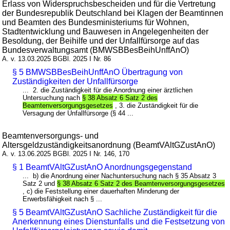
Erlass von Widerspruchsbescheiden und für die Vertretung
der Bundesrepublik Deutschland bei Klagen der Beamtinnen
und Beamten des Bundesministeriums für Wohnen,
Stadtentwicklung und Bauwesen in Angelegenheiten der
Besoldung, der Beihilfe und der Unfallfürsorge auf das
Bundesverwaltungsamt (BMWSBBesBeihUnffAnO)
A. v. 13.03.2025 BGBl. 2025 I Nr. 86
§ 5 BMWSBBesBeihUnffAnO Übertragung von
Zuständigkeiten der Unfallfürsorge
... 2. die Zuständigkeit für die Anordnung einer ärztlichen
Untersuchung nach
§ 38 Absatz 6 Satz 2 des
Beamtenversorgungsgesetzes
, 3. die Zuständigkeit für die
Versagung der Unfallfürsorge (§ 44 ...
Beamtenversorgungs- und
Altersgeldzuständigkeitsanordnung (BeamtVAltGZustAnO)
A. v. 13.06.2025 BGBl. 2025 I Nr. 146, 170
§ 1 BeamtVAltGZustAnO Anordnungsgegenstand
... b) die Anordnung einer Nachuntersuchung nach § 35 Absatz 3
Satz 2 und
§ 38 Absatz 6 Satz 2 des Beamtenversorgungsgesetzes
, c) die Feststellung einer dauerhaften Minderung der
Erwerbsfähigkeit nach § ...
§ 5 BeamtVAltGZustAnO Sachliche Zuständigkeit für die
Anerkennung eines Dienstunfalls und die Festsetzung von