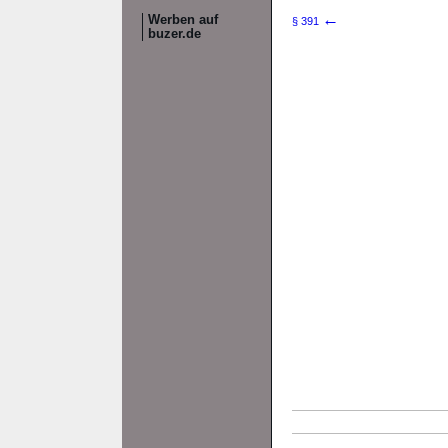
←
Werben auf
§ 391
buzer.de