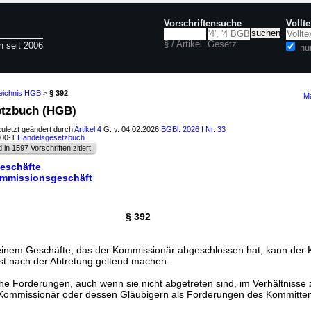
Vorschriftensuche
Vollt
§ / Artikel
Gesetz
n seit 2006
nu
zeichnis HGB
>
§ 392
Ma
etzbuch (HGB)
zuletzt geändert durch
Artikel 4
G. v. 04.02.2026
BGBl. 2026 I Nr. 33
100-1
Handelsgesetzbuch
d in 1597 Vorschriften zitiert
eschäfte
Kommissionsgeschäft
§ 392
einem Geschäfte, das der Kommissionär abgeschlossen hat, kann der
t nach der Abtretung geltend machen.
che Forderungen, auch wenn sie nicht abgetreten sind, im Verhältniss
ommissionär oder dessen Gläubigern als Forderungen des Kommitten