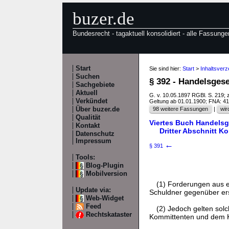
buzer.de
Bundesrecht - tagaktuell konsolidiert - alle Fassunge
Start
Sie sind hier:
Start
>
Inhaltsver
Suchen
§ 392 - Handelsges
Sachgebiete
Aktuell
G. v. 10.05.1897 RGBl. S. 219; 
Verkündet
Geltung ab 01.01.1900; FNA: 4
Über buzer.de
98 weitere Fassungen
|
wir
Qualität
Viertes Buch Handelsg
Kontakt
Dritter Abschnitt 
Datenschutz
Impressum
←
§ 391
Tools:
Blog-Plugin
Mobilversion
(1) Forderungen aus 
Update via:
Schuldner gegenüber ers
Web-Widget
Feed
(2) Jedoch gelten sol
Rechtskataster
Kommittenten und dem K