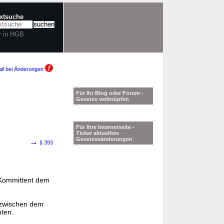
extsuche
r in HGB
il bei Änderungen
Für Ihr Blog oder Forum -
Gesetze verknüpfen
Für Ihre Internetseite -
Ticker aktuellste
Gesetzesänderungen
→
§ 393
 Kommittent dem
e zwischen dem
ten.