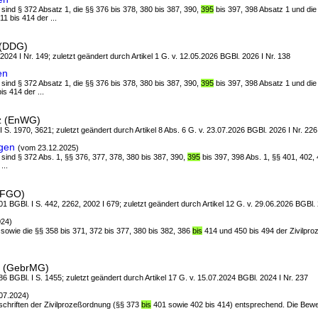
 sind § 372 Absatz 1, die §§ 376 bis 378, 380 bis 387, 390,
395
bis 397, 398 Absatz 1 und die
1 bis 414 der ...
 (DDG)
 2024 I Nr. 149; zuletzt geändert durch Artikel 1 G. v. 12.05.2026 BGBl. 2026 I Nr. 138
en
 sind § 372 Absatz 1, die §§ 376 bis 378, 380 bis 387, 390,
395
bis 397, 398 Absatz 1 und die
is 414 der ...
tz (EnWG)
 I S. 1970, 3621; zuletzt geändert durch Artikel 8 Abs. 6 G. v. 23.07.2026 BGBl. 2026 I Nr. 226
gen
(vom 23.12.2025)
 sind § 372 Abs. 1, §§ 376, 377, 378, 380 bis 387, 390,
395
bis 397, 398 Abs. 1, §§ 401, 402,
...
(FGO)
1 BGBl. I S. 442, 2262, 2002 I 679; zuletzt geändert durch Artikel 12 G. v. 29.06.2026 BGBl. 
024)
3 sowie die §§ 358 bis 371, 372 bis 377, 380 bis 382, 386
bis
414 und 450 bis 494 der Zivilpr
z (GebrMG)
6 BGBl. I S. 1455; zuletzt geändert durch Artikel 17 G. v. 15.07.2024 BGBl. 2024 I Nr. 237
07.2024)
orschriften der Zivilprozeßordnung (§§ 373
bis
401 sowie 402 bis 414) entsprechend. Die Bew