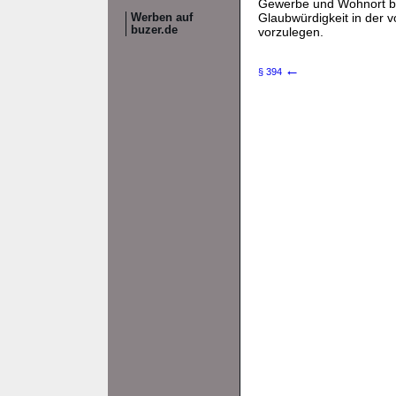
Gewerbe und Wohnort be
Glaubwürdigkeit in der 
Werben auf
buzer.de
vorzulegen.
←
§ 394