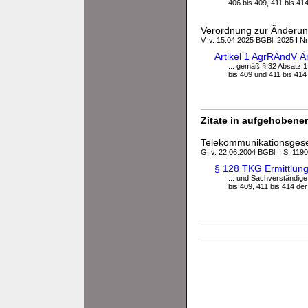
406 bis 409, 411 bis 414 
Verordnung zur Änderung
V. v. 15.04.2025 BGBl. 2025 I Nr
Artikel 1 AgrRÄndV Ä
... gemäß § 32 Absatz 1
bis 409 und 411 bis 414 
Zitate in aufgehobenen
Telekommunikationsges
G. v. 22.06.2004 BGBl. I S. 1190
§ 128 TKG Ermittlun
... und Sachverständige
bis 409, 411 bis 414 der 