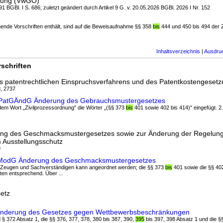
dnung (VwGO)
1 BGBl. I S. 686; zuletzt geändert durch Artikel 9 G. v. 20.05.2026 BGBl. 2026 I Nr. 152
hende Vorschriften enthält, sind auf die Beweisaufnahme §§ 358
bis
444 und 450 bis 494 der 
Inhaltsverzeichnis
|
Ausdru
schriften
 patentrechtlichen Einspruchsverfahrens und des Patentkostengesetz
8, 2737
VuPatGÄndG Änderung des Gebrauchsmustergesetzes
 dem Wort „Zivilprozessordnung" die Wörter „(§§ 373
bis
401 sowie 402 bis 414)" eingefügt. 2. 
ung des Geschmacksmustergesetzes sowie zur Änderung der Regelung
Ausstellungsschutz
9
ModG Änderung des Geschmacksmustergesetzes
 Zeugen und Sachverständigen kann angeordnet werden; die §§ 373
bis
401 sowie die §§ 402
ten entsprechend. Über ...
etz
 Änderung des Gesetzes gegen Wettbewerbsbeschränkungen
d § 372 Absatz 1, die §§ 376, 377, 378, 380 bis 387, 390,
395
bis 397, 398 Absatz 1 und die §