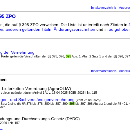
Inhaltsverzeichnis
|
Ausdru
395 ZPO
n, die auf § 395 ZPO verweisen. Die Liste ist unterteilt nach Zitaten in
en
,
anderen geltenden Titeln
,
Änderungsvorschriften
und in
aufgehoben
ng der Vernehmung
 Partei gelten die Vorschriften der §§ 375, 376,
395
Abs. 1, Abs. 2 Satz 1 und der §§ 396, 39
Inhaltsverzeichnis
|
Ausdru
rmen
d-Lieferketten-Verordnung (AgrarOLkV)
 zuletzt geändert durch Artikel 1 V. v. 15.04.2025 BGBl. 2025 I Nr. 115
ugen- und Sachverständigenvernehmung
(vom 23.04.2025)
 Satz 2 sind die §§ 376 bis 378, 380 bis 387, 390,
395
bis 397, 398 Absatz 1 und die §§ 401, 
der ...
ndungs-und-Durchsetzungs-Gesetz (DADG)
 2026 I Nr. 157
en