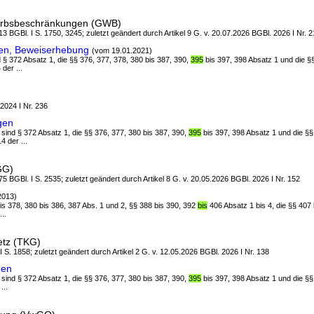
erbsbeschränkungen (GWB)
3 BGBl. I S. 1750, 3245; zuletzt geändert durch Artikel 9 G. v. 20.07.2026 BGBl. 2026 I Nr. 
en, Beweiserhebung
(vom 19.01.2021)
d § 372 Absatz 1, die §§ 376, 377, 378, 380 bis 387, 390,
395
bis 397, 398 Absatz 1 und die §
der ...
 2024 I Nr. 236
gen
 sind § 372 Absatz 1, die §§ 376, 377, 380 bis 387, 390,
395
bis 397, 398 Absatz 1 und die §§
4 der ...
GG)
5 BGBl. I S. 2535; zuletzt geändert durch Artikel 8 G. v. 20.05.2026 BGBl. 2026 I Nr. 152
2013)
bis 378, 380 bis 386, 387 Abs. 1 und 2, §§ 388 bis 390, 392
bis
406 Absatz 1 bis 4, die §§ 407 
..
etz (TKG)
 I S. 1858; zuletzt geändert durch Artikel 2 G. v. 12.05.2026 BGBl. 2026 I Nr. 138
gen
 sind § 372 Absatz 1, die §§ 376, 377, 380 bis 387, 390,
395
bis 397, 398 Absatz 1 und die §§
...