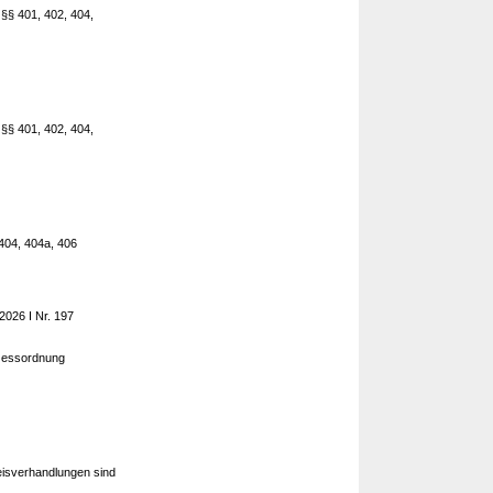
 §§ 401, 402, 404,
 §§ 401, 402, 404,
 404, 404a, 406
2026 I Nr. 197
ozessordnung
eisverhandlungen sind