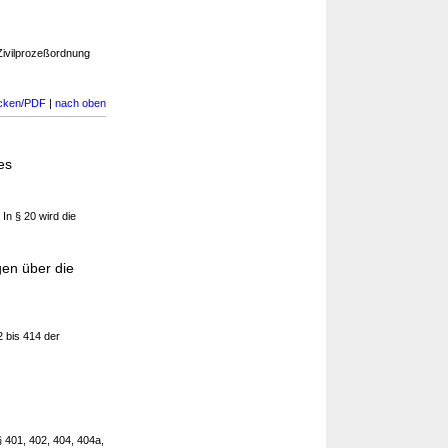
Zivilprozeßordnung
cken/PDF
|
nach oben
es
In § 20 wird die
en über die
 bis 414 der
§ 401, 402, 404, 404a,