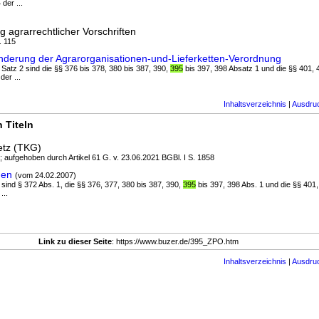
der ...
 agrarrechtlicher Vorschriften
. 115
nderung der Agrarorganisationen-und-Lieferketten-Verordnung
 Satz 2 sind die §§ 376 bis 378, 380 bis 387, 390,
395
bis 397, 398 Absatz 1 und die §§ 401, 
der ...
Inhaltsverzeichnis
|
Ausdru
 Titeln
etz (TKG)
; aufgehoben durch Artikel 61 G. v. 23.06.2021 BGBl. I S. 1858
gen
(vom 24.02.2007)
 sind § 372 Abs. 1, die §§ 376, 377, 380 bis 387, 390,
395
bis 397, 398 Abs. 1 und die §§ 401,
...
Link zu dieser Seite
: https://www.buzer.de/395_ZPO.htm
Inhaltsverzeichnis
|
Ausdru