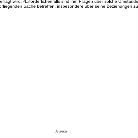
fragt wird.
2
Erforderlichenfalls sind ihm Fragen über solche Umstände
vorliegenden Sache betreffen, insbesondere über seine Beziehungen zu
Anzeige