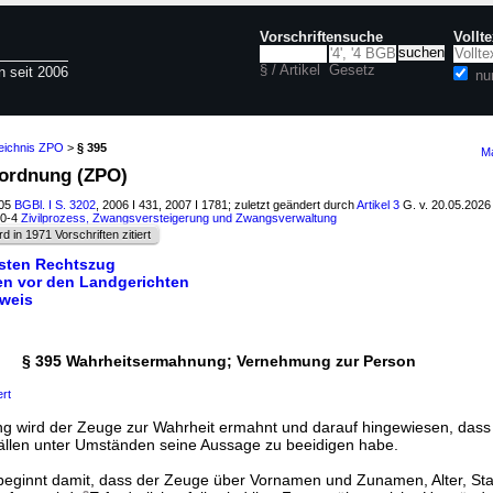
Vorschriftensuche
Vollt
§ / Artikel
Gesetz
n seit 2006
nu
zeichnis ZPO
>
§ 395
Ma
ssordnung (ZPO)
005
BGBl. I S. 3202
, 2006 I 431, 2007 I 1781; zuletzt geändert durch
Artikel 3
G. v. 20.05.202
10-4
Zivilprozess, Zwangsversteigerung und Zwangsverwaltung
rd in 1971 Vorschriften zitiert
rsten Rechtszug
ren vor den Landgerichten
eweis
§ 395 Wahrheitsermahnung; Vernehmung zur Person
ert
g wird der Zeuge zur Wahrheit ermahnt und darauf hingewiesen, dass
llen unter Umständen seine Aussage zu beeidigen habe.
eginnt damit, dass der Zeuge über Vornamen und Zunamen, Alter, St