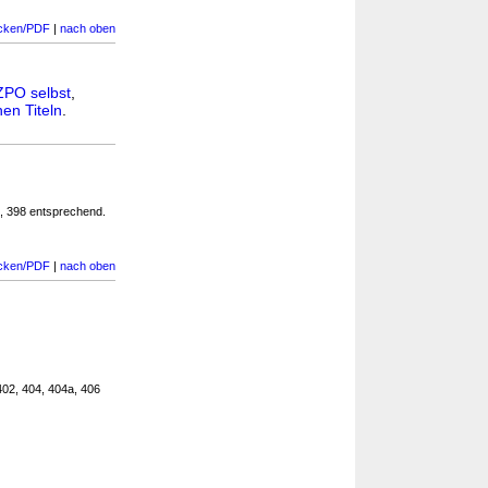
cken/PDF
|
nach oben
ZPO selbst
,
en Titeln
.
7, 398 entsprechend.
cken/PDF
|
nach oben
402, 404, 404a, 406