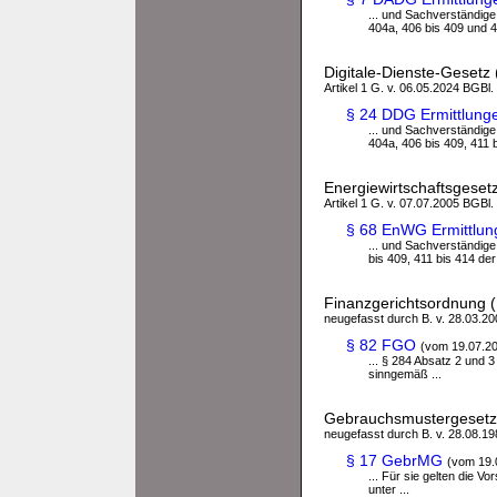
... und Sachverständige
404a, 406 bis 409 und 41
Digitale-Dienste-Gesetz
Artikel 1 G. v. 06.05.2024 BGBl.
§ 24 DDG Ermittlung
... und Sachverständige
404a, 406 bis 409, 411 b
Energiewirtschaftsgese
Artikel 1 G. v. 07.07.2005 BGBl.
§ 68 EnWG Ermittlun
... und Sachverständige
bis 409, 411 bis 414 der 
Finanzgerichtsordnung 
neugefasst durch B. v. 28.03.200
§ 82 FGO
(vom 19.07.2
... § 284 Absatz 2 und 
sinngemäß ...
Gebrauchsmustergeset
neugefasst durch B. v. 28.08.198
§ 17 GebrMG
(vom 19.
... Für sie gelten die V
unter ...