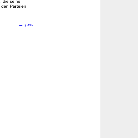
, die seine
 den Parteien
→
§ 396