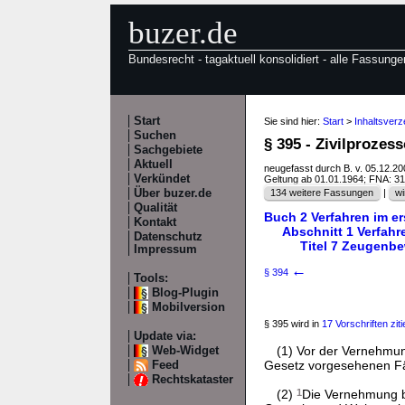
buzer.de
Bundesrecht - tagaktuell konsolidiert - alle Fassunge
Start
Sie sind hier:
Start
>
Inhaltsver
Suchen
§ 395 - Zivilproze
Sachgebiete
Aktuell
neugefasst durch B. v. 05.12.2
Verkündet
Geltung ab 01.01.1964; FNA: 3
Über buzer.de
134 weitere Fassungen
|
wi
Qualität
Buch 2 Verfahren im e
Kontakt
Abschnitt 1 Verfah
Datenschutz
Titel 7 Zeugenb
Impressum
←
§ 394
Tools:
Blog-Plugin
Mobilversion
§ 395 wird in
17 Vorschriften ziti
Update via:
(1) Vor der Vernehmun
Web-Widget
Gesetz vorgesehenen Fä
Feed
Rechtskataster
(2)
1
Die Vernehmung b