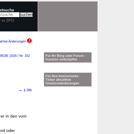
extsuche
r in ZPO
il bei Änderungen
6
BGBl. 2026 I Nr. 152
Für Ihr Blog oder Forum -
Gesetze verknüpfen
Für Ihre Internetseite -
Ticker aktuellste
Gesetzesänderungen
→
§ 396
 er in den vom
and oder