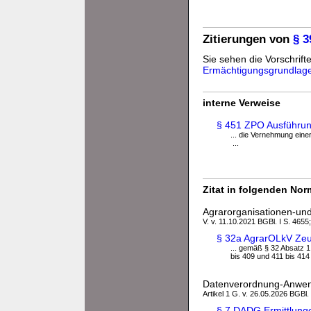
Zitierungen von
§ 
Sie sehen die Vorschrifte
Ermächtigungsgrundlag
interne Verweise
§ 451 ZPO Ausführu
... die Vernehmung einer
...
Zitat in folgenden No
Agrarorganisationen-un
V. v. 11.10.2021 BGBl. I S. 4655;
§ 32a AgrarOLkV Ze
... gemäß § 32 Absatz 1
bis 409 und 411 bis 414 
Datenverordnung-Anwe
Artikel 1 G. v. 26.05.2026 BGBl.
§ 7 DADG Ermittlung