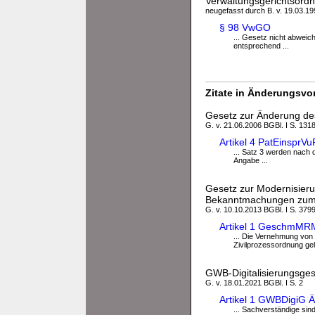
Verwaltungsgerichtsor
neugefasst durch B. v. 19.03.199
§ 98 VwGO
... Gesetz nicht abweic
entsprechend ...
Zitate in Änderungsvor
Gesetz zur Änderung des
G. v. 21.06.2006 BGBl. I S. 131
Artikel 4 PatEinspr
... Satz 3 werden nach
Angabe ...
Gesetz zur Modernisier
Bekanntmachungen zum 
G. v. 10.10.2013 BGBl. I S. 379
Artikel 1 GeschmMR
... Die Vernehmung von
Zivilprozessordnung gel
GWB-Digitalisierungsges
G. v. 18.01.2021 BGBl. I S. 2
Artikel 1 GWBDigiG
... Sachverständige sin