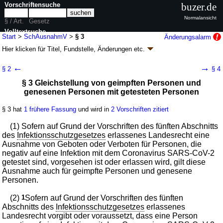
Vorschriftensuche
buzer.de
Normalansicht
§ / Art.
Gesetz
Volltextsuche
Start
>
SchAusnahmV
>
§ 3
Änderungsalarm
Hier klicken für
Titel, Fundstelle, Änderungen
etc.
nur in SchAusnahmV
§ 3 - COVID-19-Schutzmaßnahmen-
←
→
§ 2
§ 4
Ausnahmenverordnung (SchAusnahmV)
§ 3 Gleichstellung von geimpften Personen und
V. v. 08.05.2021
BAnz AT 08.05.2021
V1; zuletzt geändert durch
Artikel 2
genesenen Personen mit getesteten Personen
V. v. 18.03.2022
BGBl. I S. 478
Geltung ab 09.05.2021; FNA: 2126-13-28
Krankheitsbekämpfung,
§ 3 hat
1 frühere Fassung
und wird in
2 Vorschriften zitiert
Impfwesen
5 weitere Fassungen
|
Drucksachen / Entwurf / Begründung
|
(1) Sofern auf Grund der Vorschriften des fünften Abschnitts
wird in 8 Vorschriften zitiert
des
Infektionsschutzgesetzes
erlassenes Landesrecht eine
Ausnahme von Geboten oder Verboten für Personen, die
Abschnitt 2 Erleichterungen und Ausnahmen von auf
negativ auf eine Infektion mit dem Coronavirus SARS-CoV-2
Grund der Vorschriften im fünften Abschnitt des
getestet sind, vorgesehen ist oder erlassen wird, gilt diese
Infektionsschutzgesetzes erlassenen landesrechtlichen
Ausnahme auch für geimpfte Personen und genesene
Geboten und Verboten
Personen.
(2)
1
Sofern auf Grund der Vorschriften des fünften
Abschnitts des
Infektionsschutzgesetzes
erlassenes
Landesrecht vorgibt oder voraussetzt, dass eine Person