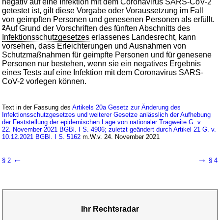
negativ auf eine Infektion mit dem Coronavirus SARS-CoV-2
getestet ist, gilt diese Vorgabe oder Voraussetzung im Fall
von geimpften Personen und genesenen Personen als erfüllt.
2
Auf Grund der Vorschriften des fünften Abschnitts des
Infektionsschutzgesetzes
erlassenes Landesrecht, kann
vorsehen, dass Erleichterungen und Ausnahmen von
Schutzmaßnahmen für geimpfte Personen und für genesene
Personen nur bestehen, wenn sie ein negatives Ergebnis
eines Tests auf eine Infektion mit dem Coronavirus SARS-
CoV-2 vorlegen können.
Text in der Fassung des
Artikels 20a Gesetz zur Änderung des
Infektionsschutzgesetzes und weiterer Gesetze anlässlich der Aufhebung
der Feststellung der epidemischen Lage von nationaler Tragweite G. v.
22. November 2021 BGBl. I S. 4906; zuletzt geändert durch Artikel 21 G. v.
10.12.2021 BGBl. I S. 5162
m.W.v. 24. November 2021
←
→
§ 2
§ 4
Ihr Rechtsradar