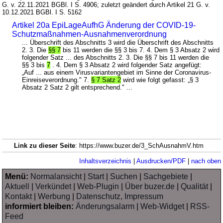
G. v. 22.11.2021 BGBl. I S. 4906; zuletzt geändert durch Artikel 21 G. v.
10.12.2021 BGBl. I S. 5162
Artikel 20a EpiLageAufhG Änderung der COVID-19-
Schutzmaßnahmen-Ausnahmenverordnung
... Überschrift des Abschnitts 3 wird die Überschrift des Abschnitts
2. 3. Die
§§ 7
bis 11 werden die §§ 3 bis 7. 4. Dem § 3 Absatz 2 wird
folgender Satz ... des Abschnitts 2. 3. Die §§ 7 bis 11 werden die
§§ 3 bis
7
. 4. Dem § 3 Absatz 2 wird folgender Satz angefügt:
„Auf ... aus einem Virusvariantengebiet im Sinne der Coronavirus-
Einreiseverordnung." 7.
§ 7 Satz 2
wird wie folgt gefasst: „§ 3
Absatz 2 Satz 2 gilt entsprechend." ...
Link zu dieser Seite
: https://www.buzer.de/3_SchAusnahmV.htm
Inhaltsverzeichnis
|
Ausdrucken/PDF
|
nach oben
Menü:
Normalansicht
|
Start
|
Suchen
|
Sachgebiete
|
Aktuell
|
Verkündet
|
Web-Plugin
|
Über buzer.de
|
Qualität
|
Kontakt
|
Werbung
|
Datenschutz, Impressum
informiert bleiben:
Änderungsalarm
|
Web-Widget
|
RSS-
Feed