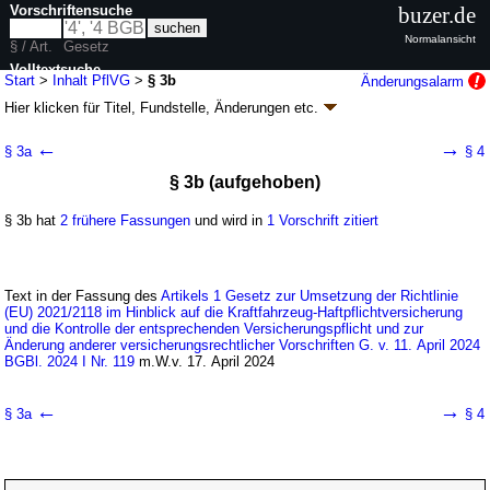
Vorschriftensuche
buzer.de
Normalansicht
§ / Art.
Gesetz
Volltextsuche
Start
>
Inhalt PflVG
>
§ 3b
Änderungsalarm
Hier klicken für
Titel, Fundstelle, Änderungen
etc.
nur in PflVG
§ 3b - Pflichtversicherungsgesetz (PflVG
k.a.Abk.
)
←
→
§ 3a
§ 4
neugefasst durch B. v. 05.04.1965
BGBl. I S. 213
; zuletzt geändert durch
§ 3b (aufgehoben)
Artikel 1
G. v. 11.04.2024
BGBl. 2024 I Nr. 119
Geltung ab 01.10.1965; FNA: 925-1
Pflichtversicherung im Straßenverkehr
§ 3b hat
2 frühere Fassungen
und wird in
1 Vorschrift zitiert
12 weitere Fassungen
|
wird in 112 Vorschriften zitiert
Abschnitt 1 Pflichtversicherung
Text in der Fassung des
Artikels 1 Gesetz zur Umsetzung der Richtlinie
(EU) 2021/2118 im Hinblick auf die Kraftfahrzeug-Haftpflichtversicherung
und die Kontrolle der entsprechenden Versicherungspflicht und zur
Änderung anderer versicherungsrechtlicher Vorschriften G. v. 11. April 2024
BGBl. 2024 I Nr. 119
m.W.v. 17. April 2024
←
→
§ 3a
§ 4