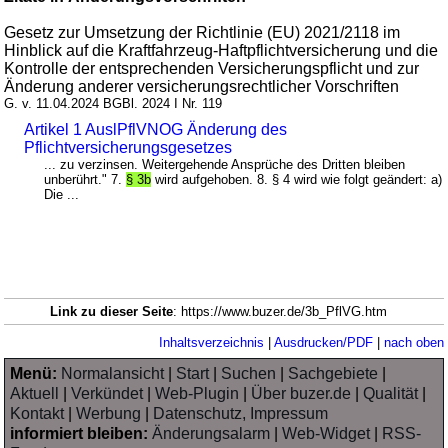
Gesetz zur Umsetzung der Richtlinie (EU) 2021/2118 im
Hinblick auf die Kraftfahrzeug-Haftpflichtversicherung und die
Kontrolle der entsprechenden Versicherungspflicht und zur
Änderung anderer versicherungsrechtlicher Vorschriften
G. v. 11.04.2024 BGBl. 2024 I Nr. 119
Artikel 1 AuslPflVNOG Änderung des
Pflichtversicherungsgesetzes
... zu verzinsen. Weitergehende Ansprüche des Dritten bleiben
unberührt." 7.
§ 3b
wird aufgehoben. 8. § 4 wird wie folgt geändert: a)
Die ...
Link zu dieser Seite
: https://www.buzer.de/3b_PflVG.htm
Inhaltsverzeichnis
|
Ausdrucken/PDF
|
nach oben
Menü:
Normalansicht
|
Start
|
Suchen
|
Sachgebiete
|
Aktuell
|
Verkündet
|
Web-Plugin
|
Über buzer.de
|
Qualität
|
Kontakt
|
Werbung
|
Datenschutz, Impressum
informiert bleiben:
Änderungsalarm
|
Web-Widget
|
RSS-