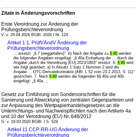
Zitate in Änderungsvorschriften
Erste Verordnung zur Änderung der
Prüfungsberichteverordnung
V. v. 29.04.2026 BGBl. 2026 I Nr. 124
Artikel 1 1. PrüfVÄndV Änderung der
Prüfungsberichteverordnung
... ersetzt: „§ 7 (weggefallen)". b) Nach der Angabe zu
§ 40
werden
die folgenden Angaben eingefügt: „§ 40a Einhaltung der ... durch die
Angabe „durch die Verordnung (EU) 2023/1803" ersetzt. 6.
§ 40
wird
wie folgt geändert: a) In Absatz 1 Satz 1 Nummer 2 wird die
Angabe ... OTC-Derivatekontrakte (ABl. L 52 vom 23.2.2013, S. 11)"
gestrichen. 7. Nach
§ 40
werden die folgenden §§ 40a und 40b
eingefügt: „§ 40a ...
Gesetz zur Einführung von Sondervorschriften für die
Sanierung und Abwicklung von zentralen Gegenparteien und
zur Anpassung des Wertpapierhandelsgesetzes an die
Unterrichtungs- und Nachweispflichten nach den Artikeln 4a
und 10 der Verordnung (EU) Nr. 648/2012
G. v. 19.03.2020 BGBl. I S. 529
Artikel 11 CCP-RR-UG Änderung der
Prüfungsberichteverordnung