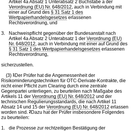
Artikel 4a Absatz 1 Unterabsatz 2 Buchstabe a der
Verordnung (EU) Nr. 648/2012
, auch in Verbindung mit
einer auf Grund des
§ 31 Satz 1 des
Wertpapierhandelsgesetzes
erlassenen
Rechtsverordnung, und
3.
Nachweispflicht gegenüber der Bundesanstalt nach
Artikel 4a Absatz 2 Unterabsatz 1 der
Verordnung (EU)
Nr. 648/2012
, auch in Verbindung mit einer auf Grund des
§ 31 Satz 1 des Wertpapierhandelsgesetzes
erlassenen
Rechtsverordnung,
sicherzustellen.
(3)
1
Der Prüfer hat die Angemessenheit der
Risikominderungstechniken für OTC-Derivate-Kontrakte, die
nicht einer Pflicht zum Clearing durch eine zentrale
Gegenpartei unterliegen, zu beurteilen nach Maßgabe des
Artikels 11 der
Verordnung (EU) Nr. 648/2012
und der
technischen Regulierungsstandards, die nach Artikel 11
Absatz 14 und 15 der
Verordnung (EU) Nr. 648/2012
erlassen
worden sind.
2
Dazu hat der Prüfer insbesondere Folgendes
zu beurteilen:
1.
die Prozesse zur rechtzeitigen Bestätigung der