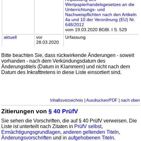
Wertpapierhandelsgesetzes an die
Unterrichtungs- und
Nachweispflichten nach den Artikeln
4a und 10 der Verordnung (EU) Nr.
648/2012
vom 19.03.2020 BGBl. I S. 529
aktuell
vor
Urfassung
28.03.2020
Bitte beachten Sie, dass rückwirkende Änderungen - soweit
vorhanden - nach dem Verkündungsdatum des
Änderungstitels (Datum in Klammern) und nicht nach dem
Datum des Inkrafttretens in diese Liste einsortiert sind.
Inhaltsverzeichnis
|
Ausdrucken/PDF
|
nach oben
Zitierungen von
§ 40 PrüfV
Sie sehen die Vorschriften, die auf § 40 PrüfV verweisen. Die
Liste ist unterteilt nach Zitaten in
PrüfV selbst
,
Ermächtigungsgrundlagen
,
anderen geltenden Titeln
,
Änderungsvorschriften
und in
aufgehobenen Titeln
.