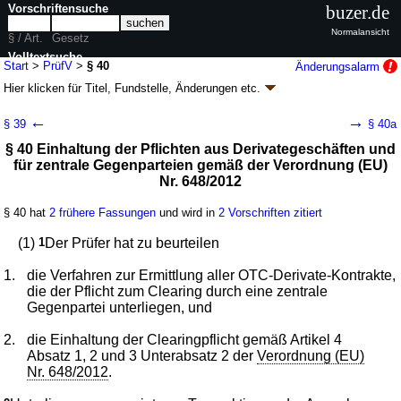
Vorschriftensuche
buzer.de
Normalansicht
§ / Art.
Gesetz
Volltextsuche
Start
>
PrüfV
>
§ 40
Änderungsalarm
Hier klicken für
Titel, Fundstelle, Änderungen
etc.
nur in PrüfV
§ 40 - Prüfungsberichteverordnung (PrüfV)
←
→
§ 39
§ 40a
V. v. 19.07.2017
BGBl. I S. 2846
(
Nr. 53
); zuletzt geändert durch
Artikel 1
§ 40 Einhaltung der Pflichten aus Derivategeschäften und
V. v. 29.04.2026
BGBl. 2026 I Nr. 124
für zentrale Gegenparteien gemäß der Verordnung (EU)
Geltung ab 01.08.2017; FNA: 7631-11-15
Versicherungsaufsichtsrecht
Nr. 648/2012
3 weitere Fassungen
|
wird in 6 Vorschriften zitiert
Kapitel 3 Bericht zur Prüfung des Jahresabschlusses und
§ 40 hat
2 frühere Fassungen
und wird in
2 Vorschriften zitiert
Lageberichts
Abschnitt 8 Weitere regulatorische Vorgaben
(1)
1
Der Prüfer hat zu beurteilen
1.
die Verfahren zur Ermittlung aller OTC-Derivate-Kontrakte,
die der Pflicht zum Clearing durch eine zentrale
Gegenpartei unterliegen, und
2.
die Einhaltung der Clearingpflicht gemäß Artikel 4
Absatz 1, 2 und 3 Unterabsatz 2 der
Verordnung (EU)
Nr. 648/2012
.