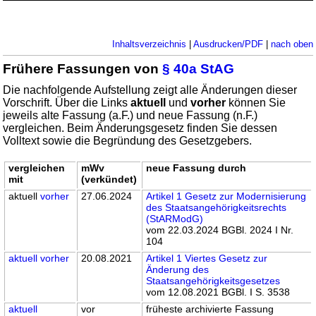
Inhaltsverzeichnis
|
Ausdrucken/PDF
|
nach oben
Frühere Fassungen von
§ 40a StAG
Die nachfolgende Aufstellung zeigt alle Änderungen dieser
Vorschrift. Über die Links
aktuell
und
vorher
können Sie
jeweils alte Fassung (a.F.) und neue Fassung (n.F.)
vergleichen. Beim Änderungsgesetz finden Sie dessen
Volltext sowie die Begründung des Gesetzgebers.
vergleichen
mWv
neue Fassung durch
mit
(verkündet)
aktuell
vorher
27.06.2024
Artikel 1 Gesetz zur Modernisierung
des Staatsangehörigkeitsrechts
(StARModG)
vom 22.03.2024 BGBl. 2024 I Nr.
104
aktuell
vorher
20.08.2021
Artikel 1 Viertes Gesetz zur
Änderung des
Staatsangehörigkeitsgesetzes
vom 12.08.2021 BGBl. I S. 3538
aktuell
vor
früheste archivierte Fassung