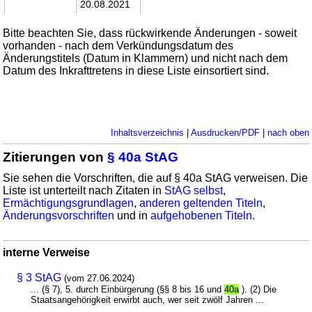
20.08.2021
Bitte beachten Sie, dass rückwirkende Änderungen - soweit
vorhanden - nach dem Verkündungsdatum des
Änderungstitels (Datum in Klammern) und nicht nach dem
Datum des Inkrafttretens in diese Liste einsortiert sind.
Inhaltsverzeichnis
|
Ausdrucken/PDF
|
nach oben
Zitierungen von
§ 40a StAG
Sie sehen die Vorschriften, die auf § 40a StAG verweisen. Die
Liste ist unterteilt nach Zitaten in
StAG selbst
,
Ermächtigungsgrundlagen
,
anderen geltenden Titeln
,
Änderungsvorschriften
und in
aufgehobenen Titeln
.
interne Verweise
§ 3 StAG
(vom 27.06.2024)
... (§ 7), 5. durch Einbürgerung (§§ 8 bis 16 und
40a
). (2) Die
Staatsangehörigkeit erwirbt auch, wer seit zwölf Jahren ...