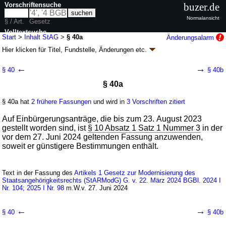
Vorschriftensuche
buzer.de
Normalansicht
§ / Art.
Gesetz
Volltextsuche
Start
>
Inhalt StAG
>
§ 40a
Änderungsalarm
Hier klicken für
Titel, Fundstelle, Änderungen
etc.
nur in StAG
§ 40a - Staatsangehörigkeitsgesetz (StAG)
←
→
§ 40
§ 40b
G. v. 22.07.1913 RGBl. S. 583; zuletzt geändert durch
Artikel 3
G. v.
§ 40a
21.07.2026
BGBl. 2026 I Nr. 221
Geltung ab 01.01.1964; FNA: 102-1
Staatsangehörigkeit
§ 40a hat
2 frühere Fassungen
und wird in
3 Vorschriften zitiert
30 weitere Fassungen
|
wird in 100 Vorschriften zitiert
Auf Einbürgerungsanträge, die bis zum 23. August 2023
gestellt worden sind, ist
§ 10 Absatz 1 Satz 1 Nummer 3
in der
vor dem 27. Juni 2024 geltenden Fassung anzuwenden,
soweit er günstigere Bestimmungen enthält.
Text in der Fassung des
Artikels 1 Gesetz zur Modernisierung des
Staatsangehörigkeitsrechts (StARModG) G. v. 22. März 2024 BGBl. 2024 I
Nr. 104; 2025 I Nr. 98
m.W.v. 27. Juni 2024
←
→
§ 40
§ 40b