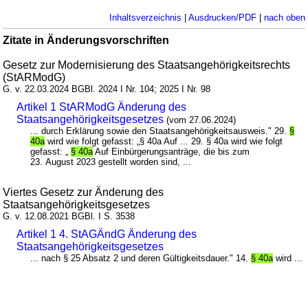
Inhaltsverzeichnis
|
Ausdrucken/PDF
|
nach oben
Zitate in Änderungsvorschriften
Gesetz zur Modernisierung des Staatsangehörigkeitsrechts
(StARModG)
G. v. 22.03.2024 BGBl. 2024 I Nr. 104; 2025 I Nr. 98
Artikel 1 StARModG Änderung des
Staatsangehörigkeitsgesetzes
(vom 27.06.2024)
... durch Erklärung sowie den Staatsangehörigkeitsausweis." 29.
§
40a
wird wie folgt gefasst: „§ 40a Auf ... 29. § 40a wird wie folgt
gefasst: „
§ 40a
Auf Einbürgerungsanträge, die bis zum
23. August 2023 gestellt worden sind, ...
Viertes Gesetz zur Änderung des
Staatsangehörigkeitsgesetzes
G. v. 12.08.2021 BGBl. I S. 3538
Artikel 1 4. StAGÄndG Änderung des
Staatsangehörigkeitsgesetzes
... nach § 25 Absatz 2 und deren Gültigkeitsdauer." 14.
§ 40a
wird ...