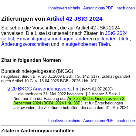
Inhaltsverzeichnis
|
Ausdrucken/PDF
|
nach oben
Zitierungen von
Artikel 42 JStG 2024
Sie sehen die Vorschriften, die auf Artikel 42 JStG 2024
verweisen. Die Liste ist unterteilt nach Zitaten in
JStG 2024
selbst
,
Ermächtigungsgrundlagen
,
anderen geltenden Titeln
,
Änderungsvorschriften
und in
aufgehobenen Titeln
.
Zitat in folgenden Normen
Bundeskindergeldgesetz (BKGG)
neugefasst durch B. v. 28.01.2009 BGBl. I S. 142, 3177; zuletzt geändert
durch Artikel 10 G. v. 16.04.2026 BGBl. 2026 I Nr. 107
§ 20 BKGG Anwendungsvorschrift
(vom 01.07.2026)
... die nach dem 31. Mai 2022 beginnen. § 1 Absatz 3 Satz 1
Nummer 2 in der Fassung des
Artikels 42 des Gesetzes vom 2.
Dezember 2024 (BGBl. 2024 I Nr. 387
) ist für Entscheidungen
anzuwenden, die Zeiträume betreffen, die nach dem 31. Mai 2024 ...
Inhaltsverzeichnis
|
Ausdrucken/PDF
|
nach oben
Zitate in Änderungsvorschriften