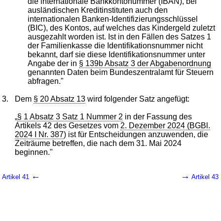
die internationale Bankkontonummer (IBAN), bei
ausländischen Kreditinstituten auch den
internationalen Banken-Identifizierungsschlüssel
(BIC), des Kontos, auf welches das Kindergeld zuletzt
ausgezahlt worden ist. Ist in den Fällen des Satzes 1
der Familienkasse die Identifikationsnummer nicht
bekannt, darf sie diese Identifikationsnummer unter
Angabe der in
§ 139b Absatz 3 der Abgabenordnung
genannten Daten beim Bundeszentralamt für Steuern
abfragen."
3.
Dem
§ 20 Absatz 13
wird folgender Satz angefügt:
„
§ 1 Absatz 3 Satz 1 Nummer 2
in der Fassung des
Artikels 42 des Gesetzes vom
2. Dezember 2024 (BGBl.
2024 I Nr. 387
) ist für Entscheidungen anzuwenden, die
Zeiträume betreffen, die nach dem 31. Mai 2024
beginnen."
←
→
Artikel 41
Artikel 43