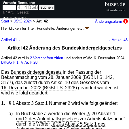
Vorschriftensuche
buzer.de
Normalansicht
§ / Art.
Gesetz
Volltextsuche
Start
>
JStG 2024
>
Art. 42
Änderungsalarm
Hier klicken für
Titel, Fundstelle, Änderungen
etc.
nur in JStG 2024
Artikel 42 - Jahressteuergesetz 2024 (JStG
←
→
Artikel 41
Artikel 43
2024)
Artikel 42 Änderung des Bundeskindergeldgesetzes
G. v. 02.12.2024
BGBl. 2024 I Nr. 387
; zuletzt geändert durch
Artikel 9
G.
v. 10.02.2026
BGBl. 2026 I Nr. 39
Artikel 42 wird in
2 Vorschriften zitiert
und ändert mWv. 6. Dezember 2024
Geltung ab 06.12.2024, abweichend siehe
Artikel 56
BKGG
§ 1
,
§ 7a
,
§ 20
52 Änderungen
|
Drucksachen / Entwurf / Begründung
|
wird in 49 Vorschriften zitiert
Das
Bundeskindergeldgesetz
in der Fassung der
Bekanntmachung vom
28. Januar 2009 (BGBl. I S. 142
,
3177), das zuletzt durch
Artikel 10 des Gesetzes vom
16. Dezember 2022 (BGBl. I S. 2328
) geändert worden ist,
wird wie folgt geändert:
1.
§ 1 Absatz 3 Satz 1 Nummer 2
wird wie folgt geändert:
a)
In Buchstabe a werden die Wörter „
§ 20 Absatz 1
und 2 des Aufenthaltsgesetzes
zur Arbeitsplatzsuche"
durch die Wörter „
§ 20a Absatz 5 Satz 1 des