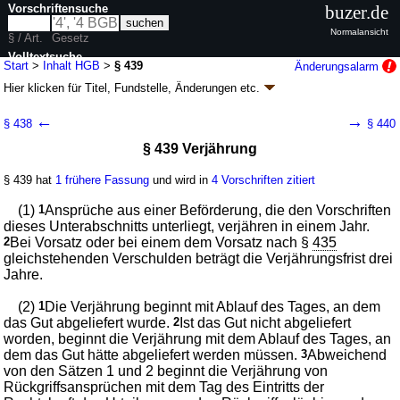
Vorschriftensuche
buzer.de
Normalansicht
§ / Art.
Gesetz
Volltextsuche
Start
>
Inhalt HGB
>
§ 439
Änderungsalarm
Hier klicken für
Titel, Fundstelle, Änderungen
etc.
nur in HGB
§ 439 - Handelsgesetzbuch (HGB)
←
→
§ 438
§ 440
G. v. 10.05.1897 RGBl. S. 219; zuletzt geändert durch
Artikel 4
G. v.
§ 439 Verjährung
04.02.2026
BGBl. 2026 I Nr. 33
Geltung ab 01.01.1900; FNA: 4100-1
Handelsgesetzbuch
§ 439 hat
1 frühere Fassung
und wird in
4 Vorschriften zitiert
98 weitere Fassungen
|
wird in 1597 Vorschriften zitiert
Viertes Buch Handelsgeschäfte
(1)
1
Ansprüche aus einer Beförderung, die den Vorschriften
Vierter Abschnitt Frachtgeschäft
dieses Unterabschnitts unterliegt, verjähren in einem Jahr.
Erster Unterabschnitt Allgemeine Vorschriften
2
Bei Vorsatz oder bei einem dem Vorsatz nach §
435
gleichstehenden Verschulden beträgt die Verjährungsfrist drei
Jahre.
(2)
1
Die Verjährung beginnt mit Ablauf des Tages, an dem
das Gut abgeliefert wurde.
2
Ist das Gut nicht abgeliefert
worden, beginnt die Verjährung mit dem Ablauf des Tages, an
dem das Gut hätte abgeliefert werden müssen.
3
Abweichend
von den Sätzen 1 und 2 beginnt die Verjährung von
Rückgriffsansprüchen mit dem Tag des Eintritts der