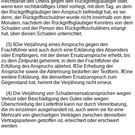
Rechtskraft des Urteils gegen den Rückgriffsgläubiger oder,
wenn kein rechtskräftiges Urteil vorliegt, mit dem Tag, an dem
der Rückgriffsgläubiger den Anspruch befriedigt hat, es sei
denn, der Rückgriffsschuldner wurde nicht innerhalb von drei
Monaten, nachdem der Rückgriffsgläubiger Kenntnis von dem
Schaden und der Person des Rückgriffsschuldners erlangt
hat, über diesen Schaden unterrichtet.
(3)
1
Die Verjährung eines Anspruchs gegen den
Frachtführer wird auch durch eine Erklärung des Absenders
oder Empfängers, mit der dieser Ersatzansprüche erhebt, bis
zu dem Zeitpunkt gehemmt, in dem der Frachtführer die
Erfüllung des Anspruchs ablehnt.
2
Die Erhebung der
Ansprüche sowie die Ablehnung bedürfen der Textform.
3
Eine
weitere Erklärung, die denselben Ersatzanspruch zum
Gegenstand hat, hemmt die Verjährung nicht erneut.
(4) Die Verjährung von Schadensersatzansprüchen wegen
Verlust oder Beschädigung des Gutes oder wegen
Überschreitung der Lieferfrist kann nur durch Vereinbarung,
die im einzelnen ausgehandelt ist, auch wenn sie für eine
Mehrzahl von gleichartigen Verträgen zwischen denselben
Vertragsparteien getroffen ist, erleichtert oder erschwert
werden.