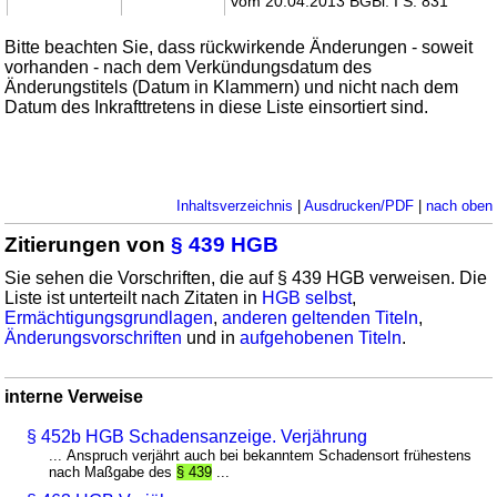
vom 20.04.2013 BGBl. I S. 831
Bitte beachten Sie, dass rückwirkende Änderungen - soweit
vorhanden - nach dem Verkündungsdatum des
Änderungstitels (Datum in Klammern) und nicht nach dem
Datum des Inkrafttretens in diese Liste einsortiert sind.
Inhaltsverzeichnis
|
Ausdrucken/PDF
|
nach oben
Zitierungen von
§ 439 HGB
Sie sehen die Vorschriften, die auf § 439 HGB verweisen. Die
Liste ist unterteilt nach Zitaten in
HGB selbst
,
Ermächtigungsgrundlagen
,
anderen geltenden Titeln
,
Änderungsvorschriften
und in
aufgehobenen Titeln
.
interne Verweise
§ 452b HGB Schadensanzeige. Verjährung
... Anspruch verjährt auch bei bekanntem Schadensort frühestens
nach Maßgabe des
§ 439
...