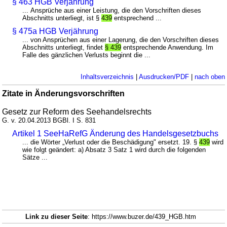
§ 463 HGB Verjährung
... Ansprüche aus einer Leistung, die den Vorschriften dieses
Abschnitts unterliegt, ist §
439
entsprechend ...
§ 475a HGB Verjährung
... von Ansprüchen aus einer Lagerung, die den Vorschriften dieses
Abschnitts unterliegt, findet
§ 439
entsprechende Anwendung. Im
Falle des gänzlichen Verlusts beginnt die ...
Inhaltsverzeichnis
|
Ausdrucken/PDF
|
nach oben
Zitate in Änderungsvorschriften
Gesetz zur Reform des Seehandelsrechts
G. v. 20.04.2013 BGBl. I S. 831
Artikel 1 SeeHaRefG Änderung des Handelsgesetzbuchs
... die Wörter „Verlust oder die Beschädigung" ersetzt. 19. §
439
wird
wie folgt geändert: a) Absatz 3 Satz 1 wird durch die folgenden
Sätze ...
Link zu dieser Seite
: https://www.buzer.de/439_HGB.htm