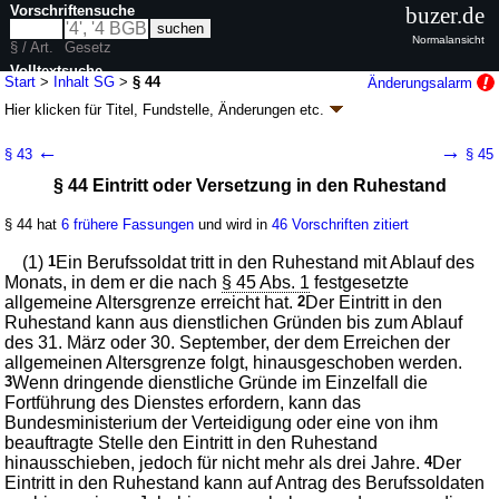
Vorschriftensuche
buzer.de
Normalansicht
§ / Art.
Gesetz
Volltextsuche
Start
>
Inhalt SG
>
§ 44
Änderungsalarm
Hier klicken für
Titel, Fundstelle, Änderungen
etc.
nur in SG
§ 44 - Soldatengesetz (SG)
←
→
§ 43
§ 45
neugefasst durch B. v. 30.05.2005
BGBl. I S. 1482
; zuletzt geändert durch
§ 44 Eintritt oder Versetzung in den Ruhestand
Artikel 5
G. v. 09.01.2026
BGBl. 2026 I Nr. 7
Geltung ab 10.08.1975; FNA: 51-1
Rechtsstellung der Soldaten
§ 44 hat
6 frühere Fassungen
und wird in
46 Vorschriften zitiert
45 weitere Fassungen
|
wird in 497 Vorschriften zitiert
Zweiter Abschnitt Rechtsstellung der Berufssoldaten und
(1)
1
Ein Berufssoldat tritt in den Ruhestand mit Ablauf des
der Soldaten auf Zeit
Monats, in dem er die nach
§ 45 Abs. 1
festgesetzte
3. Beendigung des Dienstverhältnisses
allgemeine Altersgrenze erreicht hat.
2
Der Eintritt in den
a) Beendigung des Dienstverhältnisses eines
Ruhestand kann aus dienstlichen Gründen bis zum Ablauf
Berufssoldaten
des 31. März oder 30. September, der dem Erreichen der
allgemeinen Altersgrenze folgt, hinausgeschoben werden.
3
Wenn dringende dienstliche Gründe im Einzelfall die
Fortführung des Dienstes erfordern, kann das
Bundesministerium der Verteidigung oder eine von ihm
beauftragte Stelle den Eintritt in den Ruhestand
hinausschieben, jedoch für nicht mehr als drei Jahre.
4
Der
Eintritt in den Ruhestand kann auf Antrag des Berufssoldaten