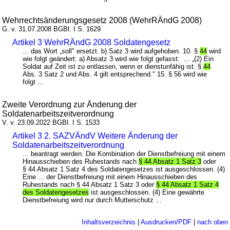
Wehrrechtsänderungsgesetz 2008 (WehrRÄndG 2008)
G. v. 31.07.2008 BGBl. I S. 1629
Artikel 3 WehrRÄndG 2008 Soldatengesetz
... das Wort „soll" ersetzt. b) Satz 3 wird aufgehoben. 10. §
44
wird
wie folgt geändert: a) Absatz 3 wird wie folgt gefasst: ... „(2) Ein
Soldat auf Zeit ist zu entlassen, wenn er dienstunfähig ist. §
44
Abs. 3 Satz 2 und Abs. 4 gilt entsprechend." 15. § 56 wird wie
folgt ...
Zweite Verordnung zur Änderung der
Soldatenarbeitszeitverordnung
V. v. 23.09.2022 BGBl. I S. 1533
Artikel 3 2. SAZVÄndV Weitere Änderung der
Soldatenarbeitszeitverordnung
... beantragt werden. Die Kombination der Dienstbefreiung mit einem
Hinausschieben des Ruhestands nach
§ 44 Absatz 1 Satz 3
oder
§ 44 Absatz 1 Satz 4 des Soldatengesetzes ist ausgeschlossen. (4)
Eine ... der Dienstbefreiung mit einem Hinausschieben des
Ruhestands nach § 44 Absatz 1 Satz 3 oder
§ 44 Absatz 1 Satz 4
des Soldatengesetzes
ist ausgeschlossen. (4) Eine gewährte
Dienstbefreiung wird nur durch Mutterschutz ...
Inhaltsverzeichnis
|
Ausdrucken/PDF
|
nach oben