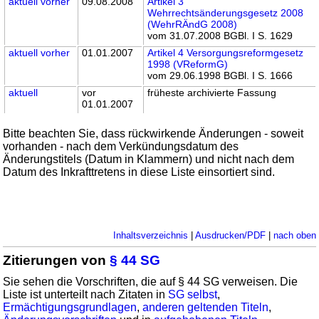
aktuell
vorher
09.08.2008
Artikel 3
Wehrrechtsänderungsgesetz 2008
(WehrRÄndG 2008)
vom 31.07.2008 BGBl. I S. 1629
aktuell
vorher
01.01.2007
Artikel 4 Versorgungsreformgesetz
1998 (VReformG)
vom 29.06.1998 BGBl. I S. 1666
aktuell
vor
früheste archivierte Fassung
01.01.2007
Bitte beachten Sie, dass rückwirkende Änderungen - soweit
vorhanden - nach dem Verkündungsdatum des
Änderungstitels (Datum in Klammern) und nicht nach dem
Datum des Inkrafttretens in diese Liste einsortiert sind.
Inhaltsverzeichnis
|
Ausdrucken/PDF
|
nach oben
Zitierungen von
§ 44 SG
Sie sehen die Vorschriften, die auf § 44 SG verweisen. Die
Liste ist unterteilt nach Zitaten in
SG selbst
,
Ermächtigungsgrundlagen
,
anderen geltenden Titeln
,