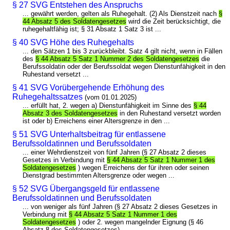
§ 27 SVG Entstehen des Anspruchs
... gewährt werden, gelten als Ruhegehalt. (2) Als Dienstzeit nach
§
44 Absatz 5 des Soldatengesetzes
wird die Zeit berücksichtigt, die
ruhegehaltfähig ist; § 31 Absatz 1 Satz 3 ist ...
§ 40 SVG Höhe des Ruhegehalts
... den Sätzen 1 bis 3 zurückbleibt. Satz 4 gilt nicht, wenn in Fällen
des
§ 44 Absatz 5 Satz 1 Nummer 2 des Soldatengesetzes
die
Berufssoldatin oder der Berufssoldat wegen Dienstunfähigkeit in den
Ruhestand versetzt ...
§ 41 SVG Vorübergehende Erhöhung des
Ruhegehaltssatzes
(vom 01.01.2025)
... erfüllt hat, 2. wegen a) Dienstunfähigkeit im Sinne des
§ 44
Absatz 3 des Soldatengesetzes
in den Ruhestand versetzt worden
ist oder b) Erreichens einer Altersgrenze in den ...
§ 51 SVG Unterhaltsbeitrag für entlassene
Berufssoldatinnen und Berufssoldaten
... einer Wehrdienstzeit von fünf Jahren (§ 27 Absatz 2 dieses
Gesetzes in Verbindung mit
§ 44 Absatz 5 Satz 1 Nummer 1 des
Soldatengesetzes
) wegen Erreichens der für ihren oder seinen
Dienstgrad bestimmten Altersgrenze oder wegen ...
§ 52 SVG Übergangsgeld für entlassene
Berufssoldatinnen und Berufssoldaten
... von weniger als fünf Jahren (§ 27 Absatz 2 dieses Gesetzes in
Verbindung mit
§ 44 Absatz 5 Satz 1 Nummer 1 des
Soldatengesetzes
) oder 2. wegen mangelnder Eignung (§ 46
Absatz 8 des Soldatengesetzes) ...