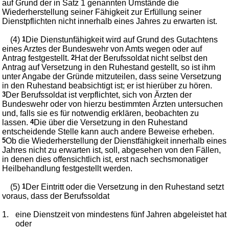
auf Grund der in Satz 1 genannten Umstände die
Wiederherstellung seiner Fähigkeit zur Erfüllung seiner
Dienstpflichten nicht innerhalb eines Jahres zu erwarten ist.
(4)
1
Die Dienstunfähigkeit wird auf Grund des Gutachtens
eines Arztes der Bundeswehr von Amts wegen oder auf
Antrag festgestellt.
2
Hat der Berufssoldat nicht selbst den
Antrag auf Versetzung in den Ruhestand gestellt, so ist ihm
unter Angabe der Gründe mitzuteilen, dass seine Versetzung
in den Ruhestand beabsichtigt ist; er ist hierüber zu hören.
3
Der Berufssoldat ist verpflichtet, sich von Ärzten der
Bundeswehr oder von hierzu bestimmten Ärzten untersuchen
und, falls sie es für notwendig erklären, beobachten zu
lassen.
4
Die über die Versetzung in den Ruhestand
entscheidende Stelle kann auch andere Beweise erheben.
5
Ob die Wiederherstellung der Dienstfähigkeit innerhalb eines
Jahres nicht zu erwarten ist, soll, abgesehen von den Fällen,
in denen dies offensichtlich ist, erst nach sechsmonatiger
Heilbehandlung festgestellt werden.
(5)
1
Der Eintritt oder die Versetzung in den Ruhestand setzt
voraus, dass der Berufssoldat
1.
eine Dienstzeit von mindestens fünf Jahren abgeleistet hat
oder