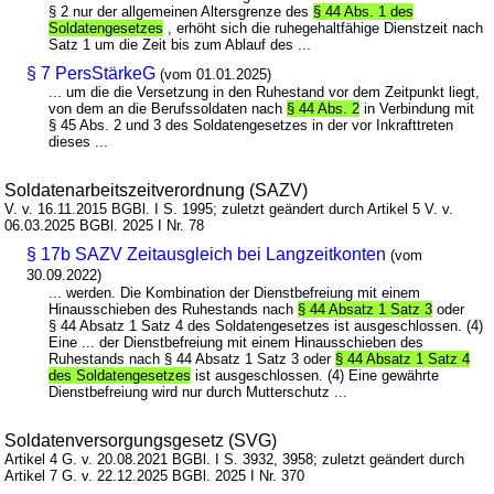
§ 2 nur der allgemeinen Altersgrenze des
§ 44 Abs. 1 des
Soldatengesetzes
, erhöht sich die ruhegehaltfähige Dienstzeit nach
Satz 1 um die Zeit bis zum Ablauf des ...
§ 7 PersStärkeG
(vom 01.01.2025)
... um die die Versetzung in den Ruhestand vor dem Zeitpunkt liegt,
von dem an die Berufssoldaten nach
§ 44 Abs. 2
in Verbindung mit
§ 45 Abs. 2 und 3 des Soldatengesetzes in der vor Inkrafttreten
dieses ...
Soldatenarbeitszeitverordnung (SAZV)
V. v. 16.11.2015 BGBl. I S. 1995; zuletzt geändert durch Artikel 5 V. v.
06.03.2025 BGBl. 2025 I Nr. 78
§ 17b SAZV Zeitausgleich bei Langzeitkonten
(vom
30.09.2022)
... werden. Die Kombination der Dienstbefreiung mit einem
Hinausschieben des Ruhestands nach
§ 44 Absatz 1 Satz 3
oder
§ 44 Absatz 1 Satz 4 des Soldatengesetzes ist ausgeschlossen. (4)
Eine ... der Dienstbefreiung mit einem Hinausschieben des
Ruhestands nach § 44 Absatz 1 Satz 3 oder
§ 44 Absatz 1 Satz 4
des Soldatengesetzes
ist ausgeschlossen. (4) Eine gewährte
Dienstbefreiung wird nur durch Mutterschutz ...
Soldatenversorgungsgesetz (SVG)
Artikel 4 G. v. 20.08.2021 BGBl. I S. 3932, 3958; zuletzt geändert durch
Artikel 7 G. v. 22.12.2025 BGBl. 2025 I Nr. 370