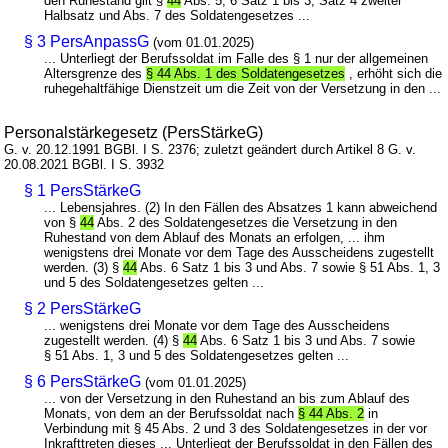
den Ruhestand gilt §
44
Abs. 5, 6 Satz 1 bis 3, Satz 4 zweiter
Halbsatz und Abs. 7 des Soldatengesetzes ...
§ 3 PersAnpassG
(vom 01.01.2025)
... Unterliegt der Berufssoldat im Falle des § 1 nur der allgemeinen
Altersgrenze des
§ 44 Abs. 1 des Soldatengesetzes
, erhöht sich die
ruhegehaltfähige Dienstzeit um die Zeit von der Versetzung in den ...
Personalstärkegesetz (PersStärkeG)
G. v. 20.12.1991 BGBl. I S. 2376; zuletzt geändert durch Artikel 8 G. v.
20.08.2021 BGBl. I S. 3932
§ 1 PersStärkeG
... Lebensjahres. (2) In den Fällen des Absatzes 1 kann abweichend
von §
44
Abs. 2 des Soldatengesetzes die Versetzung in den
Ruhestand von dem Ablauf des Monats an erfolgen, ... ihm
wenigstens drei Monate vor dem Tage des Ausscheidens zugestellt
werden. (3) §
44
Abs. 6 Satz 1 bis 3 und Abs. 7 sowie § 51 Abs. 1, 3
und 5 des Soldatengesetzes gelten ...
§ 2 PersStärkeG
... wenigstens drei Monate vor dem Tage des Ausscheidens
zugestellt werden. (4) §
44
Abs. 6 Satz 1 bis 3 und Abs. 7 sowie
§ 51 Abs. 1, 3 und 5 des Soldatengesetzes gelten ...
§ 6 PersStärkeG
(vom 01.01.2025)
... von der Versetzung in den Ruhestand an bis zum Ablauf des
Monats, von dem an der Berufssoldat nach
§ 44 Abs. 2
in
Verbindung mit § 45 Abs. 2 und 3 des Soldatengesetzes in der vor
Inkrafttreten dieses ... Unterliegt der Berufssoldat in den Fällen des