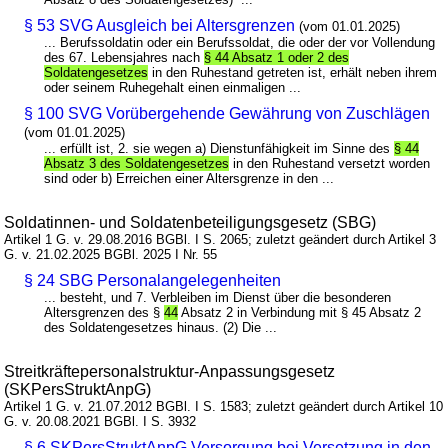
§ 53 SVG Ausgleich bei Altersgrenzen
(vom 01.01.2025)
... Berufssoldatin oder ein Berufssoldat, die oder der vor Vollendung
des 67. Lebensjahres nach
§ 44 Absatz 1 oder 2 des
Soldatengesetzes
in den Ruhestand getreten ist, erhält neben ihrem
oder seinem Ruhegehalt einen einmaligen ...
§ 100 SVG Vorübergehende Gewährung von Zuschlägen
(vom 01.01.2025)
... erfüllt ist, 2. sie wegen a) Dienstunfähigkeit im Sinne des
§ 44
Absatz 3 des Soldatengesetzes
in den Ruhestand versetzt worden
sind oder b) Erreichen einer Altersgrenze in den ...
Soldatinnen- und Soldatenbeteiligungsgesetz (SBG)
Artikel 1 G. v. 29.08.2016 BGBl. I S. 2065; zuletzt geändert durch Artikel 3
G. v. 21.02.2025 BGBl. 2025 I Nr. 55
§ 24 SBG Personalangelegenheiten
... besteht, und 7. Verbleiben im Dienst über die besonderen
Altersgrenzen des §
44
Absatz 2 in Verbindung mit § 45 Absatz 2
des Soldatengesetzes hinaus. (2) Die ...
Streitkräftepersonalstruktur-Anpassungsgesetz
(SKPersStruktAnpG)
Artikel 1 G. v. 21.07.2012 BGBl. I S. 1583; zuletzt geändert durch Artikel 10
G. v. 20.08.2021 BGBl. I S. 3932
§ 6 SKPersStruktAnpG Versorgung bei Versetzung in den