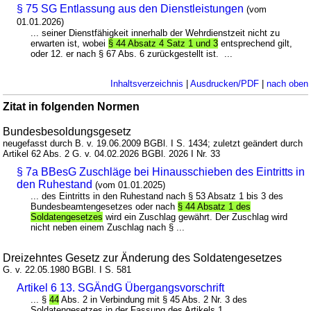
§ 75 SG Entlassung aus den Dienstleistungen
(vom
01.01.2026)
... seiner Dienstfähigkeit innerhalb der Wehrdienstzeit nicht zu
erwarten ist, wobei
§ 44 Absatz 4 Satz 1 und 3
entsprechend gilt,
oder 12. er nach § 67 Abs. 6 zurückgestellt ist. ...
Inhaltsverzeichnis
|
Ausdrucken/PDF
|
nach oben
Zitat in folgenden Normen
Bundesbesoldungsgesetz
neugefasst durch B. v. 19.06.2009 BGBl. I S. 1434; zuletzt geändert durch
Artikel 62 Abs. 2 G. v. 04.02.2026 BGBl. 2026 I Nr. 33
§ 7a BBesG Zuschläge bei Hinausschieben des Eintritts in
den Ruhestand
(vom 01.01.2025)
... des Eintritts in den Ruhestand nach § 53 Absatz 1 bis 3 des
Bundesbeamtengesetzes oder nach
§ 44 Absatz 1 des
Soldatengesetzes
wird ein Zuschlag gewährt. Der Zuschlag wird
nicht neben einem Zuschlag nach § ...
Dreizehntes Gesetz zur Änderung des Soldatengesetzes
G. v. 22.05.1980 BGBl. I S. 581
Artikel 6 13. SGÄndG Übergangsvorschrift
... §
44
Abs. 2 in Verbindung mit § 45 Abs. 2 Nr. 3 des
Soldatengesetzes in der Fassung des Artikels 1 ...