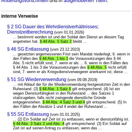
Änderungsvorschriften
und in
aufgehobenen Titeln
.
interne Verweise
§ 2 SG Dauer des Wehrdienstverhältnisses;
Dienstzeitberechnung
(vom 01.01.2026)
... bestimmt worden ist und der Soldat den Dienst an diesem Tag
angetreten hat.
§ 44 Abs. 5 Satz 2
bleibt ...
§ 46 SG Entlassung
(vom 23.12.2023)
... gesetzten angemessenen Frist sein Mandat niederlegt, 6. wenn in
den Fällen des
§ 44 Abs. 1 bis 3
die Voraussetzungen des § 44
Abs. 5 nicht erfüllt sind, 7. wenn er als ... 6. wenn in den Fällen des
§ 44 Abs. 1 bis 3 die Voraussetzungen des
§ 44 Abs. 5
nicht erfüllt
sind, 7. wenn er als Kriegsdienstverweigerer anerkannt ist; diese ...
§ 51 SG Wiederverwendung
(vom 09.08.2019)
... mit Ablauf der für die Wiederverwendung festgesetzten Zeit in den
Ruhestand. (3)
§ 44 Abs. 1 Satz 6
gilt entsprechend. (4) Ist ein
wegen Dienstunfähigkeit in den Ruhestand ... des Satzes 1
stattzugeben, falls nicht zwingende dienstliche Gründe
entgegenstehen.
§ 44 Abs. 4 Satz 3 und 4
gilt entsprechend. (5) In
den Fällen der Absätze 1 und 4 endet der Ruhestand ...
§ 55 SG Entlassung
(vom 01.01.2025)
... (2) Ein Soldat auf Zeit ist zu entlassen, wenn er dienstunfähig ist.
§ 44 Abs. 3 Satz 2 und Abs. 4
gilt entsprechend. (3) Ein Soldat auf
Zeit ist auf seinen Antrag zu entlassen, wenn das ...