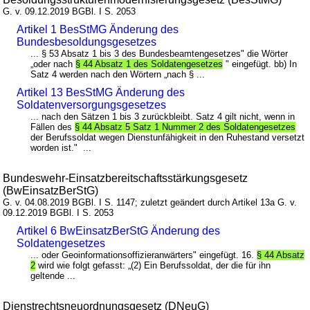
G. v. 09.12.2019 BGBl. I S. 2053
Artikel 1 BesStMG Änderung des
Bundesbesoldungsgesetzes
... § 53 Absatz 1 bis 3 des Bundesbeamtengesetzes" die Wörter
„oder nach
§ 44 Absatz 1 des Soldatengesetzes
" eingefügt. bb) In
Satz 4 werden nach den Wörtern „nach § ...
Artikel 13 BesStMG Änderung des
Soldatenversorgungsgesetzes
... nach den Sätzen 1 bis 3 zurückbleibt. Satz 4 gilt nicht, wenn in
Fällen des
§ 44 Absatz 5 Satz 1 Nummer 2 des Soldatengesetzes
der Berufssoldat wegen Dienstunfähigkeit in den Ruhestand versetzt
worden ist." ...
Bundeswehr-Einsatzbereitschaftsstärkungsgesetz
(BwEinsatzBerStG)
G. v. 04.08.2019 BGBl. I S. 1147; zuletzt geändert durch Artikel 13a G. v.
09.12.2019 BGBl. I S. 2053
Artikel 6 BwEinsatzBerStG Änderung des
Soldatengesetzes
... oder Geoinformationsoffizieranwärters" eingefügt. 16.
§ 44 Absatz
2
wird wie folgt gefasst: „(2) Ein Berufssoldat, der die für ihn
geltende ...
Dienstrechtsneuordnungsgesetz (DNeuG)