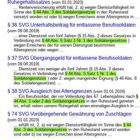
Ruhegehaltssatzes
(vom 01.01.2023)
... Rentenversicherung erfüllt hat, 2. a) wegen Dienstunfähigkeit im
Sinne des
§ 44 Abs. 3 des Soldatengesetzes
in den Ruhestand
versetzt worden ist oder b) wegen Erreichens einer Altersgrenze in ...
§ 36 SVG Unterhaltsbeitrag für entlassene Berufssoldaten
(vom 09.08.2019)
... einer Dienstzeit von fünf Jahren (§ 15 Abs. 2 dieses Gesetzes in
Verbindung mit
§ 44 Abs. 5 Satz 1 Nr. 1 des Soldatengesetzes
)
wegen Erreichens der für seinen Dienstgrad bestimmten
Altersgrenze oder wegen ...
§ 37 SVG Übergangsgeld für entlassene Berufssoldaten
(vom 09.08.2019)
... Dienstzeit von weniger als fünf Jahren (§ 15 Abs. 2 dieses
Gesetzes in Verbindung mit
§ 44 Abs. 5 Satz 1 Nr. 1 des
Soldatengesetzes
) oder 2. wegen mangelnder Eignung (§ 46 Abs. 8
des Soldatengesetzes) ...
§ 38 SVG Ausgleich bei Altersgrenzen
(vom 01.01.2024)
... Ein Berufssoldat, der vor Vollendung des 67. Lebensjahres nach
§
44 Abs. 1 oder 2 des Soldatengesetzes
in den Ruhestand getreten
ist, erhält neben seinem Ruhegehalt einen einmaligen Ausgleich in ...
§ 74 SVG Vorübergehende Gewährung von Zuschlägen
(vom 01.01.2023)
... erfüllt ist, 2. a) sie wegen Dienstunfähigkeit im Sinne des
§ 44
Abs. 3 des Soldatengesetzes
in den Ruhestand versetzt worden
sind oder b) sie wegen Erreichen einer Altersgrenze ...