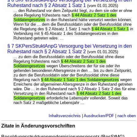
Ruhestand nach § 2 Absatz 1 Satz 1
(vom 01.01.2025)
... den Ruhestand vor dem Zeitpunkt liegt, zu dem sie oder er ohne
diese Regelung frühestens nach
§ 44 Absatz 2 Satz 1 des
Soldatengesetzes
in den Ruhestand hätte versetzt werden können.
Wenn für die ... dem die Berufssoldatin oder der Berufssoldat ohne
die Regelung des § 2 Absatz 1 Satz 1 nach
§ 44 Absatz 1 Satz 1
in
Verbindung mit § 45 Absatz 1 des Soldatengesetzes in den
Ruhestand getreten wäre. ...
§ 7 SKPersStruktAnpG Versorgung bei Versetzung in den
Ruhestand nach § 2 Absatz 1 Satz 2
(vom 01.01.2025)
... zu dem die Berufssoldatin oder der Berufssoldat ohne diese
Regelung frühestens nach
§ 44 Absatz 2 Satz 1 des
Soldatengesetzes
wegen Überschreitens der für sie oder ihn
geltenden besonderen Altersgrenze in den ... bis zu dem Zeitpunkt,
zu dem die Berufssoldatin oder der Berufssoldat ohne diese
Regelung nach
§ 44 Absatz 1 Satz 1 des Soldatengesetzes
wegen
Erreichens der allgemeinen Altersgrenze in den Ruhestand getreten
wäre. Die ... in den Ruhestand nach § 2 Absatz 1 Satz 2 das für eine
Versetzung in den Ruhestand nach
§ 44 Absatz 2 Satz 1 des
Soldatengesetzes
erforderliche Lebensjahr vollendet. Soweit das
nach Satz 2 maßgebliche Lebensjahr ...
Inhaltsverzeichnis
|
Ausdrucken/PDF
|
nach oben
Zitate in Änderungsvorschriften
Besoldungsstrukturenmodernisierungsgesetz (BesStMG)