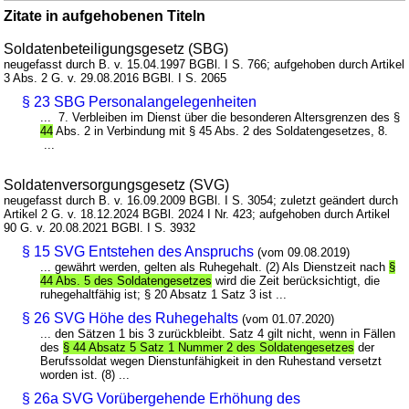
Zitate in aufgehobenen Titeln
Soldatenbeteiligungsgesetz (SBG)
neugefasst durch B. v. 15.04.1997 BGBl. I S. 766; aufgehoben durch Artikel
3 Abs. 2 G. v. 29.08.2016 BGBl. I S. 2065
§ 23 SBG Personalangelegenheiten
... 7. Verbleiben im Dienst über die besonderen Altersgrenzen des §
44
Abs. 2 in Verbindung mit § 45 Abs. 2 des Soldatengesetzes, 8.
...
Soldatenversorgungsgesetz (SVG)
neugefasst durch B. v. 16.09.2009 BGBl. I S. 3054; zuletzt geändert durch
Artikel 2 G. v. 18.12.2024 BGBl. 2024 I Nr. 423; aufgehoben durch Artikel
90 G. v. 20.08.2021 BGBl. I S. 3932
§ 15 SVG Entstehen des Anspruchs
(vom 09.08.2019)
... gewährt werden, gelten als Ruhegehalt. (2) Als Dienstzeit nach
§
44 Abs. 5 des Soldatengesetzes
wird die Zeit berücksichtigt, die
ruhegehaltfähig ist; § 20 Absatz 1 Satz 3 ist ...
§ 26 SVG Höhe des Ruhegehalts
(vom 01.07.2020)
... den Sätzen 1 bis 3 zurückbleibt. Satz 4 gilt nicht, wenn in Fällen
des
§ 44 Absatz 5 Satz 1 Nummer 2 des Soldatengesetzes
der
Berufssoldat wegen Dienstunfähigkeit in den Ruhestand versetzt
worden ist. (8) ...
§ 26a SVG Vorübergehende Erhöhung des