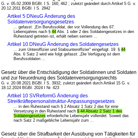
G. v. 05.02.2009 BGBl. I S. 160, 462 ; zuletzt geändert durch Artikel 5 G. v.
20.12.2011 BGBl. I S. 2842
Artikel 5 DNeuG Änderung des
Soldatenversorgungsgesetzes
... gefasst: „Ein Berufssoldat, der vor Vollendung des 67.
Lebensjahres nach §
44
Abs. 1 oder 2 des Soldatengesetzes in den
Ruhestand getreten ist, erhält neben seinem ...
Artikel 10 DNeuG Änderung des Soldatengesetzes
... zum Unteroffizier und Stabsunteroffizier" eingefügt. 19. §
44
Abs. 6 Satz 2 wird wie folgt gefasst: „Die Verfügung ist dem
Berufssoldaten ...
Gesetz über die Entschädigung der Soldatinnen und Soldaten
und zur Neuordnung des Soldatenversorgungsrechts
G. v. 20.08.2021 BGBl. I S. 3932; zuletzt geändert durch Artikel 15 G. v.
18.12.2024 BGBl. 2024 I Nr. 423
Artikel 10 SVReformG Änderung des
Streitkräftepersonalstruktur-Anpassungsgesetzes
... in den Ruhestand nach § 2 Absatz 1 Satz 2 das für eine
Versetzung in den Ruhestand nach
§ 44 Absatz 2 Satz 1 des
Soldatengesetzes
erforderliche Lebensjahr vollendet. Soweit das
nach Satz 2 maßgebliche Lebensjahr zum ...
Gesetz über die Strafbarkeit der Ausübung von Tätigkeiten für