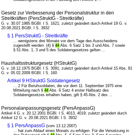
Gesetz zur Verbesserung der Personalstruktur in den
Streitkräften (PersStruktG - Streitkräfte)
G. v. 30.07.1985 BGBl. I S. 1621; zuletzt geändert durch Artikel 19 G. v.
20.08.2021 BGBl. I S. 3932
§ 1 PersStruktG - Streitkräfte
... wenigstens drei Monate vor dem Tage des Ausscheidens
zugestellt werden. (4) §
44
Abs. 6 Satz 1 bis 3 und Abs. 7 sowie
§ 51 Abs. 1, 3 und 5 des Soldatengesetzes gelten ...
Haushaltsstrukturgesetz (HStruktG)
G. v. 18.12.1975 BGBl. I S. 3091; zuletzt geändert durch Artikel 15 Abs. 81
G. v. 05.02.2009 BGBl. I S. 160
Artikel 9 HStruktG Soldatengesetz
... 2 Für Berufssoldaten, die vor dem 11. September 1975 eine
Mitteilung nach §
44
Abs. 6 Satz 4 erster Halbsatz des
Soldatengesetzes erhalten haben, gilt § 45 Abs. 2 des ...
Personalanpassungsgesetz (PersAnpassG)
Artikel 4 G. v. 20.12.2001 BGBl. I S. 4013, 4019; zuletzt geändert durch
Artikel 12 G. v. 20.08.2021 BGBl. I S. 3932
§ 1 PersAnpassG
(vom 13.12.2007)
... hat zum Ablauf eines Monats zu erfolgen. Für die Versetzung in