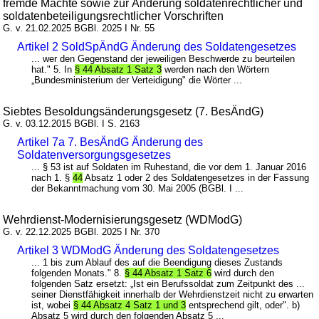
fremde Mächte sowie zur Änderung soldatenrechtlicher und
soldatenbeteiligungsrechtlicher Vorschriften
G. v. 21.02.2025 BGBl. 2025 I Nr. 55
Artikel 2 SoldSpÄndG Änderung des Soldatengesetzes
... wer den Gegenstand der jeweiligen Beschwerde zu beurteilen
hat." 5. In
§ 44 Absatz 1 Satz 3
werden nach den Wörtern
„Bundesministerium der Verteidigung" die Wörter ...
Siebtes Besoldungsänderungsgesetz (7. BesÄndG)
G. v. 03.12.2015 BGBl. I S. 2163
Artikel 7a 7. BesÄndG Änderung des
Soldatenversorgungsgesetzes
... § 53 ist auf Soldaten im Ruhestand, die vor dem 1. Januar 2016
nach 1. §
44
Absatz 1 oder 2 des Soldatengesetzes in der Fassung
der Bekanntmachung vom 30. Mai 2005 (BGBl. I ...
Wehrdienst-Modernisierungsgesetz (WDModG)
G. v. 22.12.2025 BGBl. 2025 I Nr. 370
Artikel 3 WDModG Änderung des Soldatengesetzes
... 1 bis zum Ablauf des auf die Beendigung dieses Zustands
folgenden Monats." 8.
§ 44 Absatz 1 Satz 6
wird durch den
folgenden Satz ersetzt: „Ist ein Berufssoldat zum Zeitpunkt des ...
seiner Dienstfähigkeit innerhalb der Wehrdienstzeit nicht zu erwarten
ist, wobei
§ 44 Absatz 4 Satz 1 und 3
entsprechend gilt, oder". b)
Absatz 5 wird durch den folgenden Absatz 5 ...