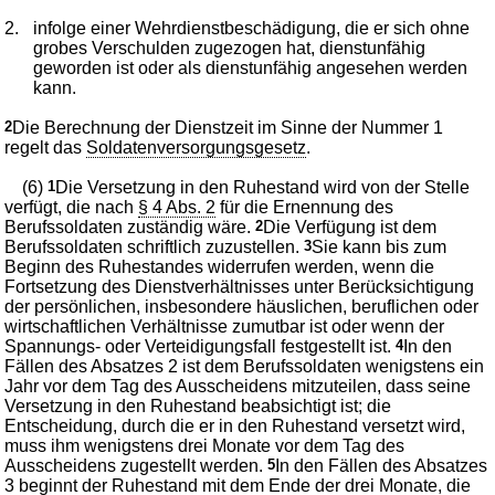
2.
infolge einer Wehrdienstbeschädigung, die er sich ohne
grobes Verschulden zugezogen hat, dienstunfähig
geworden ist oder als dienstunfähig angesehen werden
kann.
2
Die Berechnung der Dienstzeit im Sinne der Nummer 1
regelt das
Soldatenversorgungsgesetz
.
(6)
1
Die Versetzung in den Ruhestand wird von der Stelle
verfügt, die nach
§ 4 Abs. 2
für die Ernennung des
Berufssoldaten zuständig wäre.
2
Die Verfügung ist dem
Berufssoldaten schriftlich zuzustellen.
3
Sie kann bis zum
Beginn des Ruhestandes widerrufen werden, wenn die
Fortsetzung des Dienstverhältnisses unter Berücksichtigung
der persönlichen, insbesondere häuslichen, beruflichen oder
wirtschaftlichen Verhältnisse zumutbar ist oder wenn der
Spannungs- oder Verteidigungsfall festgestellt ist.
4
In den
Fällen des Absatzes 2 ist dem Berufssoldaten wenigstens ein
Jahr vor dem Tag des Ausscheidens mitzuteilen, dass seine
Versetzung in den Ruhestand beabsichtigt ist; die
Entscheidung, durch die er in den Ruhestand versetzt wird,
muss ihm wenigstens drei Monate vor dem Tag des
Ausscheidens zugestellt werden.
5
In den Fällen des Absatzes
3 beginnt der Ruhestand mit dem Ende der drei Monate, die