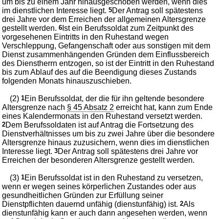
um bis zu einem Jahr hinausgeschoben werden, wenn dies
im dienstlichen Interesse liegt.
5
Der Antrag soll spätestens
drei Jahre vor dem Erreichen der allgemeinen Altersgrenze
gestellt werden.
6
Ist ein Berufssoldat zum Zeitpunkt des
vorgesehenen Eintritts in den Ruhestand wegen
Verschleppung, Gefangenschaft oder aus sonstigen mit dem
Dienst zusammenhängenden Gründen dem Einflussbereich
des Dienstherrn entzogen, so ist der Eintritt in den Ruhestand
bis zum Ablauf des auf die Beendigung dieses Zustands
folgenden Monats hinauszuschieben.
(2)
1
Ein Berufssoldat, der die für ihn geltende besondere
Altersgrenze nach
§ 45 Absatz 2
erreicht hat, kann zum Ende
eines Kalendermonats in den Ruhestand versetzt werden.
2
Dem Berufssoldaten ist auf Antrag die Fortsetzung des
Dienstverhältnisses um bis zu zwei Jahre über die besondere
Altersgrenze hinaus zuzusichern, wenn dies im dienstlichen
Interesse liegt.
3
Der Antrag soll spätestens drei Jahre vor
Erreichen der besonderen Altersgrenze gestellt werden.
(3)
1
Ein Berufssoldat ist in den Ruhestand zu versetzen,
wenn er wegen seines körperlichen Zustandes oder aus
gesundheitlichen Gründen zur Erfüllung seiner
Dienstpflichten dauernd unfähig (dienstunfähig) ist.
2
Als
dienstunfähig kann er auch dann angesehen werden, wenn