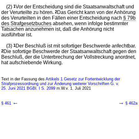
(2)
1
Vor der Entscheidung sind die Staatsanwaltschaft und
der Verurteilte zu hören.
2
Das Gericht kann von der Anhörung
des Verurteilten in den Fällen einer Entscheidung nach
§ 79b
des Strafgesetzbuches
absehen, wenn infolge bestimmter
Tatsachen anzunehmen ist, daß die Anhörung nicht
ausführbar ist.
(3)
1
Der Beschluß ist mit sofortiger Beschwerde anfechtbar.
2
Die sofortige Beschwerde der Staatsanwaltschaft gegen den
Beschluß, der die Unterbrechung der Vollstreckung anordnet,
hat aufschiebende Wirkung.
Text in der Fassung des
Artikels 1 Gesetz zur Fortentwicklung der
Strafprozessordnung und zur Änderung weiterer Vorschriften G. v.
25. Juni 2021 BGBl. I S. 2099
m.W.v. 1. Juli 2021
←
→
§ 461
§ 462a