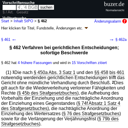
Vorschriftensuche
buzer.de
Normalansicht
§ / Art.
Gesetz
Volltextsuche
Start
>
Inhalt StPO
>
§ 462
Änderungsalarm
Hier klicken für
Titel, Fundstelle, Änderungen
etc.
nur in StPO
§ 462 - Strafprozeßordnung (StPO)
←
→
§ 461
§ 462a
neugefasst durch B. v. 07.04.1987
BGBl. I S. 1074
, 1319; zuletzt geändert
§ 462 Verfahren bei gerichtlichen Entscheidungen;
durch
Artikel 15
G. v. 03.07.2026
BGBl. 2026 I Nr. 199
sofortige Beschwerde
Geltung ab 01.01.1975; FNA: 312-2
Strafverfahren, Strafvollzug,
Bundeszentralregister
142 weitere Fassungen
|
wird in 1154 Vorschriften zitiert
§ 462 hat
4 frühere Fassungen
und wird in
15 Vorschriften zitiert
Siebentes Buch Strafvollstreckung und Kosten des
(1)
1
Die nach
§ 450a Abs. 3 Satz 1
und den
§§ 458
bis
461
Verfahrens
notwendig werdenden gerichtlichen Entscheidungen trifft das
Erster Abschnitt Strafvollstreckung
Gericht ohne mündliche Verhandlung durch Beschluß.
2
Dies
gilt auch für die Wiederverleihung verlorener Fähigkeiten und
Rechte (
§ 45b des Strafgesetzbuches
), die Aufhebung des
Vorbehalts der Einziehung und die nachträgliche Anordnung
der Einziehung eines Gegenstandes (
§ 74f Absatz 1 Satz 4
des Strafgesetzbuches
), die nachträgliche Anordnung der
Einziehung des Wertersatzes (
§ 76 des Strafgesetzbuches
)
sowie für die Verlängerung der Verjährungsfrist (
§ 79b des
Strafgesetzbuches
).