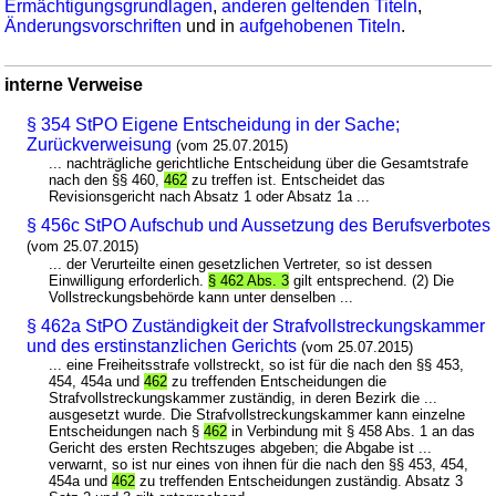
Ermächtigungsgrundlagen
,
anderen geltenden Titeln
,
Änderungsvorschriften
und in
aufgehobenen Titeln
.
interne Verweise
§ 354 StPO Eigene Entscheidung in der Sache;
Zurückverweisung
(vom 25.07.2015)
... nachträgliche gerichtliche Entscheidung über die Gesamtstrafe
nach den §§ 460,
462
zu treffen ist. Entscheidet das
Revisionsgericht nach Absatz 1 oder Absatz 1a ...
§ 456c StPO Aufschub und Aussetzung des Berufsverbotes
(vom 25.07.2015)
... der Verurteilte einen gesetzlichen Vertreter, so ist dessen
Einwilligung erforderlich.
§ 462 Abs. 3
gilt entsprechend. (2) Die
Vollstreckungsbehörde kann unter denselben ...
§ 462a StPO Zuständigkeit der Strafvollstreckungskammer
und des erstinstanzlichen Gerichts
(vom 25.07.2015)
... eine Freiheitsstrafe vollstreckt, so ist für die nach den §§ 453,
454, 454a und
462
zu treffenden Entscheidungen die
Strafvollstreckungskammer zuständig, in deren Bezirk die ...
ausgesetzt wurde. Die Strafvollstreckungskammer kann einzelne
Entscheidungen nach §
462
in Verbindung mit § 458 Abs. 1 an das
Gericht des ersten Rechtszuges abgeben; die Abgabe ist ...
verwarnt, so ist nur eines von ihnen für die nach den §§ 453, 454,
454a und
462
zu treffenden Entscheidungen zuständig. Absatz 3