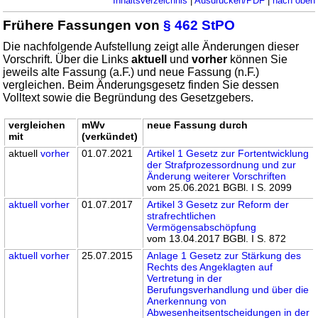
Inhaltsverzeichnis
|
Ausdrucken/PDF
|
nach oben
Frühere Fassungen von
§ 462 StPO
Die nachfolgende Aufstellung zeigt alle Änderungen dieser
Vorschrift. Über die Links
aktuell
und
vorher
können Sie
jeweils alte Fassung (a.F.) und neue Fassung (n.F.)
vergleichen. Beim Änderungsgesetz finden Sie dessen
Volltext sowie die Begründung des Gesetzgebers.
vergleichen
mWv
neue Fassung durch
mit
(verkündet)
aktuell
vorher
01.07.2021
Artikel 1 Gesetz zur Fortentwicklung
der Strafprozessordnung und zur
Änderung weiterer Vorschriften
vom 25.06.2021 BGBl. I S. 2099
aktuell
vorher
01.07.2017
Artikel 3 Gesetz zur Reform der
strafrechtlichen
Vermögensabschöpfung
vom 13.04.2017 BGBl. I S. 872
aktuell
vorher
25.07.2015
Anlage 1 Gesetz zur Stärkung des
Rechts des Angeklagten auf
Vertretung in der
Berufungsverhandlung und über die
Anerkennung von
Abwesenheitsentscheidungen in der