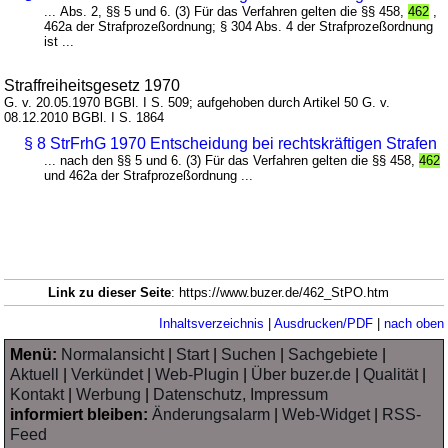
... Abs. 2, §§ 5 und 6. (3) Für das Verfahren gelten die §§ 458,
462
,
462a der Strafprozeßordnung; § 304 Abs. 4 der Strafprozeßordnung
ist ...
Straffreiheitsgesetz 1970
G. v. 20.05.1970 BGBl. I S. 509; aufgehoben durch Artikel 50 G. v.
08.12.2010 BGBl. I S. 1864
§ 8 StrFrhG 1970 Entscheidung bei rechtskräftigen Strafen
... nach den §§ 5 und 6. (3) Für das Verfahren gelten die §§ 458,
462
und 462a der Strafprozeßordnung ...
Link zu dieser Seite
: https://www.buzer.de/462_StPO.htm
Inhaltsverzeichnis
|
Ausdrucken/PDF
|
nach oben
Menü:
Normalansicht
|
Start
|
Suchen
|
Sachgebiete
|
Aktuell
|
Verkündet
|
Web-Plugin
|
Über buzer.de
|
Qualität
|
Kontakt
|
Werbung
|
Datenschutz, Impressum
informiert bleiben:
Änderungsalarm
|
Web-Widget
|
RSS-
Feed