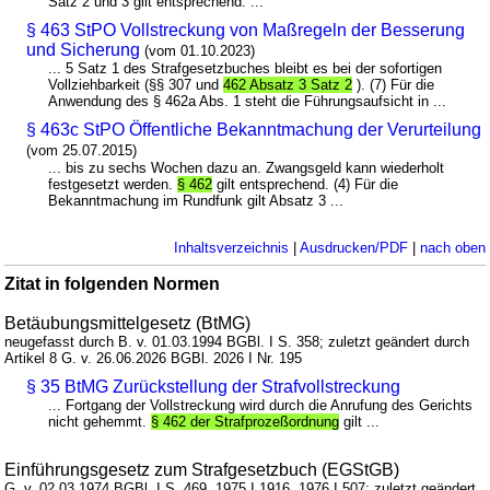
Satz 2 und 3 gilt entsprechend. ...
§ 463 StPO Vollstreckung von Maßregeln der Besserung
und Sicherung
(vom 01.10.2023)
... 5 Satz 1 des Strafgesetzbuches bleibt es bei der sofortigen
Vollziehbarkeit (§§ 307 und
462 Absatz 3 Satz 2
). (7) Für die
Anwendung des § 462a Abs. 1 steht die Führungsaufsicht in ...
§ 463c StPO Öffentliche Bekanntmachung der Verurteilung
(vom 25.07.2015)
... bis zu sechs Wochen dazu an. Zwangsgeld kann wiederholt
festgesetzt werden.
§ 462
gilt entsprechend. (4) Für die
Bekanntmachung im Rundfunk gilt Absatz 3 ...
Inhaltsverzeichnis
|
Ausdrucken/PDF
|
nach oben
Zitat in folgenden Normen
Betäubungsmittelgesetz (BtMG)
neugefasst durch B. v. 01.03.1994 BGBl. I S. 358; zuletzt geändert durch
Artikel 8 G. v. 26.06.2026 BGBl. 2026 I Nr. 195
§ 35 BtMG Zurückstellung der Strafvollstreckung
... Fortgang der Vollstreckung wird durch die Anrufung des Gerichts
nicht gehemmt.
§ 462 der Strafprozeßordnung
gilt ...
Einführungsgesetz zum Strafgesetzbuch (EGStGB)
G. v. 02.03.1974 BGBl. I S. 469, 1975 I 1916, 1976 I 507; zuletzt geändert