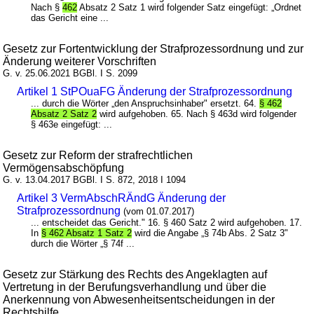
Nach §
462
Absatz 2 Satz 1 wird folgender Satz eingefügt: „Ordnet
das Gericht eine ...
Gesetz zur Fortentwicklung der Strafprozessordnung und zur
Änderung weiterer Vorschriften
G. v. 25.06.2021 BGBl. I S. 2099
Artikel 1 StPOuaFG Änderung der Strafprozessordnung
... durch die Wörter „den Anspruchsinhaber" ersetzt. 64.
§ 462
Absatz 2 Satz 2
wird aufgehoben. 65. Nach § 463d wird folgender
§ 463e eingefügt: ...
Gesetz zur Reform der strafrechtlichen
Vermögensabschöpfung
G. v. 13.04.2017 BGBl. I S. 872, 2018 I 1094
Artikel 3 VermAbschRÄndG Änderung der
Strafprozessordnung
(vom 01.07.2017)
... entscheidet das Gericht." 16. § 460 Satz 2 wird aufgehoben. 17.
In
§ 462 Absatz 1 Satz 2
wird die Angabe „§ 74b Abs. 2 Satz 3"
durch die Wörter „§ 74f ...
Gesetz zur Stärkung des Rechts des Angeklagten auf
Vertretung in der Berufungsverhandlung und über die
Anerkennung von Abwesenheitsentscheidungen in der
Rechtshilfe