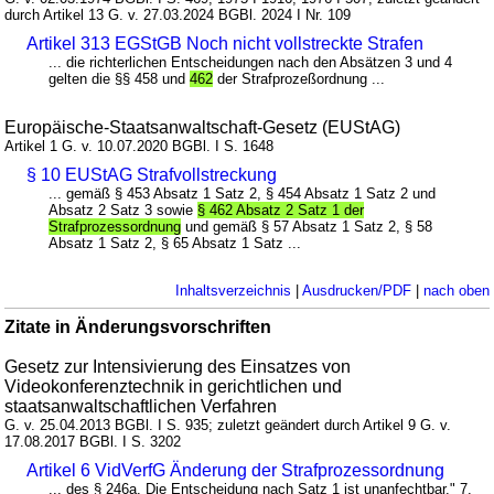
durch Artikel 13 G. v. 27.03.2024 BGBl. 2024 I Nr. 109
Artikel 313 EGStGB Noch nicht vollstreckte Strafen
... die richterlichen Entscheidungen nach den Absätzen 3 und 4
gelten die §§ 458 und
462
der Strafprozeßordnung ...
Europäische-Staatsanwaltschaft-Gesetz (EUStAG)
Artikel 1 G. v. 10.07.2020 BGBl. I S. 1648
§ 10 EUStAG Strafvollstreckung
... gemäß § 453 Absatz 1 Satz 2, § 454 Absatz 1 Satz 2 und
Absatz 2 Satz 3 sowie
§ 462 Absatz 2 Satz 1 der
Strafprozessordnung
und gemäß § 57 Absatz 1 Satz 2, § 58
Absatz 1 Satz 2, § 65 Absatz 1 Satz ...
Inhaltsverzeichnis
|
Ausdrucken/PDF
|
nach oben
Zitate in Änderungsvorschriften
Gesetz zur Intensivierung des Einsatzes von
Videokonferenztechnik in gerichtlichen und
staatsanwaltschaftlichen Verfahren
G. v. 25.04.2013 BGBl. I S. 935; zuletzt geändert durch Artikel 9 G. v.
17.08.2017 BGBl. I S. 3202
Artikel 6 VidVerfG Änderung der Strafprozessordnung
... des § 246a. Die Entscheidung nach Satz 1 ist unanfechtbar." 7.