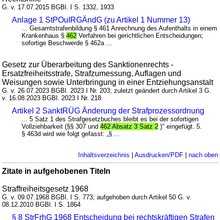
G. v. 17.07.2015 BGBl. I S. 1332, 1933
Anlage 1 StPOuIRGÄndG (zu Artikel 1 Nummer 13)
... Gesamtstrafenbildung § 461 Anrechnung des Aufenthalts in einem
Krankenhaus §
462
Verfahren bei gerichtlichen Entscheidungen;
sofortige Beschwerde § 462a ...
Gesetz zur Überarbeitung des Sanktionenrechts -
Ersatzfreiheitsstrafe, Strafzumessung, Auflagen und
Weisungen sowie Unterbringung in einer Entziehungsanstalt
G. v. 26.07.2023 BGBl. 2023 I Nr. 203; zuletzt geändert durch Artikel 3 G.
v. 16.08.2023 BGBl. 2023 I Nr. 218
Artikel 2 SanktRÜG Änderung der Strafprozessordnung
... 5 Satz 1 des Strafgesetzbuches bleibt es bei der sofortigen
Vollziehbarkeit (§§ 307 und
462 Absatz 3 Satz 2
)" eingefügt. 5.
§ 463d wird wie folgt gefasst: „§ ...
Inhaltsverzeichnis
|
Ausdrucken/PDF
|
nach oben
Zitate in aufgehobenen Titeln
Straffreiheitsgesetz 1968
G. v. 09.07.1968 BGBl. I S. 773; aufgehoben durch Artikel 50 G. v.
08.12.2010 BGBl. I S. 1864
§ 8 StrFrhG 1968 Entscheidung bei rechtskräftigen Strafen