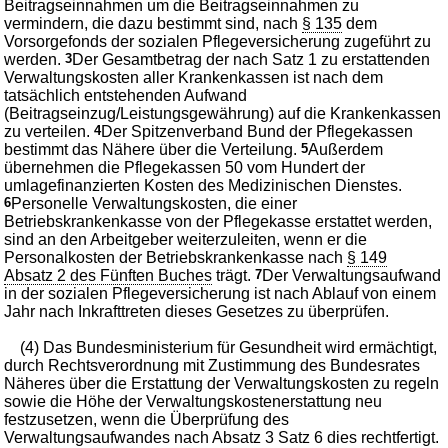
Beitragseinnahmen um die Beitragseinnahmen zu
vermindern, die dazu bestimmt sind, nach
§ 135
dem
Vorsorgefonds der sozialen Pflegeversicherung zugeführt zu
werden.
3
Der Gesamtbetrag der nach Satz 1 zu erstattenden
Verwaltungskosten aller Krankenkassen ist nach dem
tatsächlich entstehenden Aufwand
(Beitragseinzug/Leistungsgewährung) auf die Krankenkassen
zu verteilen.
4
Der Spitzenverband Bund der Pflegekassen
bestimmt das Nähere über die Verteilung.
5
Außerdem
übernehmen die Pflegekassen 50 vom Hundert der
umlagefinanzierten Kosten des Medizinischen Dienstes.
6
Personelle Verwaltungskosten, die einer
Betriebskrankenkasse von der Pflegekasse erstattet werden,
sind an den Arbeitgeber weiterzuleiten, wenn er die
Personalkosten der Betriebskrankenkasse nach
§ 149
Absatz 2 des Fünften Buches
trägt.
7
Der Verwaltungsaufwand
in der sozialen Pflegeversicherung ist nach Ablauf von einem
Jahr nach Inkrafttreten dieses Gesetzes zu überprüfen.
(4) Das Bundesministerium für Gesundheit wird ermächtigt,
durch Rechtsverordnung mit Zustimmung des Bundesrates
Näheres über die Erstattung der Verwaltungskosten zu regeln
sowie die Höhe der Verwaltungskostenerstattung neu
festzusetzen, wenn die Überprüfung des
Verwaltungsaufwandes nach Absatz 3 Satz 6 dies rechtfertigt.