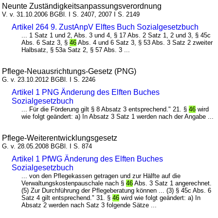
Neunte Zuständigkeitsanpassungsverordnung
V. v. 31.10.2006 BGBl. I S. 2407, 2007 I S. 2149
Artikel 264 9. ZustAnpV Elftes Buch Sozialgesetzbuch
... 1 Satz 1 und 2, Abs. 3 und 4, § 17 Abs. 2 Satz 1, 2 und 3, § 45c
Abs. 6 Satz 3, §
46
Abs. 4 und 6 Satz 3, § 53 Abs. 3 Satz 2 zweiter
Halbsatz, § 53a Satz 2, § 57 Abs. 3 ...
Pflege-Neuausrichtungs-Gesetz (PNG)
G. v. 23.10.2012 BGBl. I S. 2246
Artikel 1 PNG Änderung des Elften Buches
Sozialgesetzbuch
... Für die Förderung gilt § 8 Absatz 3 entsprechend." 21. §
46
wird
wie folgt geändert: a) In Absatz 3 Satz 1 werden nach der Angabe ...
Pflege-Weiterentwicklungsgesetz
G. v. 28.05.2008 BGBl. I S. 874
Artikel 1 PfWG Änderung des Elften Buches
Sozialgesetzbuch
... von den Pflegekassen getragen und zur Hälfte auf die
Verwaltungskostenpauschale nach §
46
Abs. 3 Satz 1 angerechnet.
(5) Zur Durchführung der Pflegeberatung können ... (3) § 45c Abs. 6
Satz 4 gilt entsprechend." 31. §
46
wird wie folgt geändert: a) In
Absatz 2 werden nach Satz 3 folgende Sätze ...