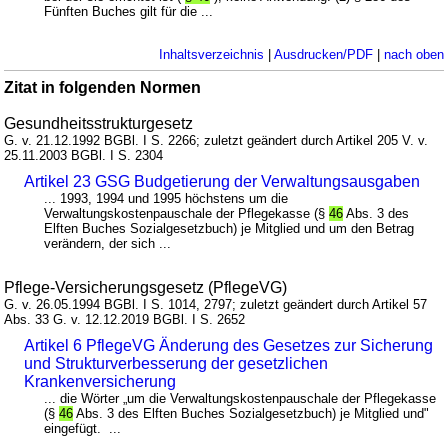
Fünften Buches gilt für die ...
Inhaltsverzeichnis
|
Ausdrucken/PDF
|
nach oben
Zitat in folgenden Normen
Gesundheitsstrukturgesetz
G. v. 21.12.1992 BGBl. I S. 2266; zuletzt geändert durch Artikel 205 V. v.
25.11.2003 BGBl. I S. 2304
Artikel 23 GSG Budgetierung der Verwaltungsausgaben
... 1993, 1994 und 1995 höchstens um die
Verwaltungskostenpauschale der Pflegekasse (§
46
Abs. 3 des
Elften Buches Sozialgesetzbuch) je Mitglied und um den Betrag
verändern, der sich ...
Pflege-Versicherungsgesetz (PflegeVG)
G. v. 26.05.1994 BGBl. I S. 1014, 2797; zuletzt geändert durch Artikel 57
Abs. 33 G. v. 12.12.2019 BGBl. I S. 2652
Artikel 6 PflegeVG Änderung des Gesetzes zur Sicherung
und Strukturverbesserung der gesetzlichen
Krankenversicherung
... die Wörter „um die Verwaltungskostenpauschale der Pflegekasse
(§
46
Abs. 3 des Elften Buches Sozialgesetzbuch) je Mitglied und"
eingefügt. ...