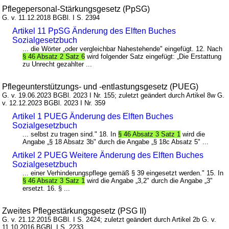
Pflegepersonal-Stärkungsgesetz (PpSG)
G. v. 11.12.2018 BGBl. I S. 2394
Artikel 11 PpSG Änderung des Elften Buches
Sozialgesetzbuch
... die Wörter „oder vergleichbar Nahestehende" eingefügt. 12. Nach
§ 46 Absatz 2 Satz 6
wird folgender Satz eingefügt: „Die Erstattung
zu Unrecht gezahlter ...
Pflegeunterstützungs- und -entlastungsgesetz (PUEG)
G. v. 19.06.2023 BGBl. 2023 I Nr. 155; zuletzt geändert durch Artikel 8w G.
v. 12.12.2023 BGBl. 2023 I Nr. 359
Artikel 1 PUEG Änderung des Elften Buches
Sozialgesetzbuch
... selbst zu tragen sind." 18. In
§ 46 Absatz 3 Satz 1
wird die
Angabe „§ 18 Absatz 3b" durch die Angabe „§ 18c Absatz 5" ...
Artikel 2 PUEG Weitere Änderung des Elften Buches
Sozialgesetzbuch
... einer Verhinderungspflege gemäß § 39 eingesetzt werden." 15. In
§ 46 Absatz 3 Satz 1
wird die Angabe „3,2" durch die Angabe „3"
ersetzt. 16. § ...
Zweites Pflegestärkungsgesetz (PSG II)
G. v. 21.12.2015 BGBl. I S. 2424; zuletzt geändert durch Artikel 2b G. v.
11.10.2016 BGBl. I S. 2233