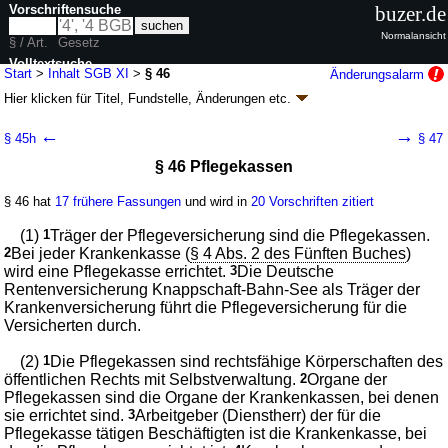
Vorschriftensuche
buzer.de
Normalansicht
§ / Art.
Gesetz
Volltextsuche
Start
>
Inhalt SGB XI
>
§ 46
Änderungsalarm
Hier klicken für
Titel, Fundstelle, Änderungen
etc.
nur in SGB XI
§ 46 - Sozialgesetzbuch (SGB) Elftes Buch (XI) -
←
→
§ 45h
§ 47
Soziale Pflegeversicherung - (SGB XI)
§ 46 Pflegekassen
Artikel 1 G.v. 26.05.1994
BGBl. I S. 1014
, 1015; zuletzt geändert durch
Artikel 2c
G. v. 24.07.2026
BGBl. 2026 I Nr. 228
§ 46 hat
17 frühere Fassungen
und wird in
20 Vorschriften zitiert
Geltung ab 01.06.1994; FNA: 860-11
Sozialgesetzbuch
170 weitere Fassungen
|
Drucksachen / Entwurf / Begründung
|
(1)
1
Träger der Pflegeversicherung sind die Pflegekassen.
wird in 683 Vorschriften zitiert
2
Bei jeder Krankenkasse (
§ 4 Abs. 2 des Fünften Buches
)
wird eine Pflegekasse errichtet.
3
Die Deutsche
Fünftes Kapitel Organisation
Rentenversicherung Knappschaft-Bahn-See als Träger der
Erster Abschnitt Träger der Pflegeversicherung
Krankenversicherung führt die Pflegeversicherung für die
Versicherten durch.
(2)
1
Die Pflegekassen sind rechtsfähige Körperschaften des
öffentlichen Rechts mit Selbstverwaltung.
2
Organe der
Pflegekassen sind die Organe der Krankenkassen, bei denen
sie errichtet sind.
3
Arbeitgeber (Dienstherr) der für die
Pflegekasse tätigen Beschäftigten ist die Krankenkasse, bei