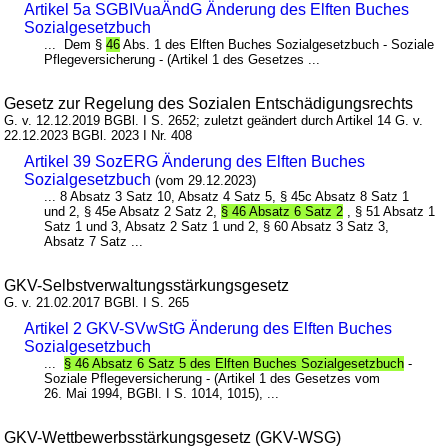
Artikel 5a SGBIVuaÄndG Änderung des Elften Buches
Sozialgesetzbuch
... Dem §
46
Abs. 1 des Elften Buches Sozialgesetzbuch - Soziale
Pflegeversicherung - (Artikel 1 des Gesetzes ...
Gesetz zur Regelung des Sozialen Entschädigungsrechts
G. v. 12.12.2019 BGBl. I S. 2652; zuletzt geändert durch Artikel 14 G. v.
22.12.2023 BGBl. 2023 I Nr. 408
Artikel 39 SozERG Änderung des Elften Buches
Sozialgesetzbuch
(vom 29.12.2023)
... 8 Absatz 3 Satz 10, Absatz 4 Satz 5, § 45c Absatz 8 Satz 1
und 2, § 45e Absatz 2 Satz 2,
§ 46 Absatz 6 Satz 2
, § 51 Absatz 1
Satz 1 und 3, Absatz 2 Satz 1 und 2, § 60 Absatz 3 Satz 3,
Absatz 7 Satz ...
GKV-Selbstverwaltungsstärkungsgesetz
G. v. 21.02.2017 BGBl. I S. 265
Artikel 2 GKV-SVwStG Änderung des Elften Buches
Sozialgesetzbuch
...
§ 46 Absatz 6 Satz 5 des Elften Buches Sozialgesetzbuch
-
Soziale Pflegeversicherung - (Artikel 1 des Gesetzes vom
26. Mai 1994, BGBl. I S. 1014, 1015), ...
GKV-Wettbewerbsstärkungsgesetz (GKV-WSG)