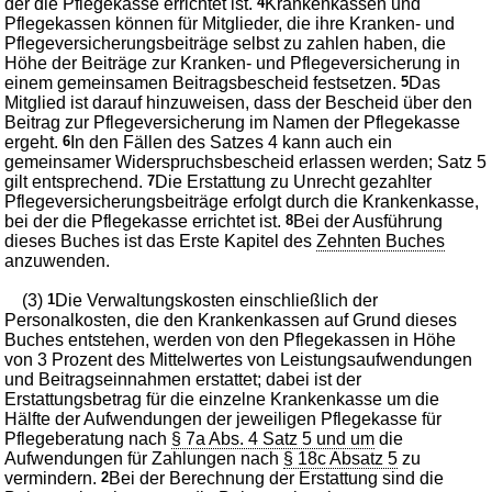
der die Pflegekasse errichtet ist.
4
Krankenkassen und
Pflegekassen können für Mitglieder, die ihre Kranken- und
Pflegeversicherungsbeiträge selbst zu zahlen haben, die
Höhe der Beiträge zur Kranken- und Pflegeversicherung in
einem gemeinsamen Beitragsbescheid festsetzen.
5
Das
Mitglied ist darauf hinzuweisen, dass der Bescheid über den
Beitrag zur Pflegeversicherung im Namen der Pflegekasse
ergeht.
6
In den Fällen des Satzes 4 kann auch ein
gemeinsamer Widerspruchsbescheid erlassen werden; Satz 5
gilt entsprechend.
7
Die Erstattung zu Unrecht gezahlter
Pflegeversicherungsbeiträge erfolgt durch die Krankenkasse,
bei der die Pflegekasse errichtet ist.
8
Bei der Ausführung
dieses Buches ist das Erste Kapitel des
Zehnten Buches
anzuwenden.
(3)
1
Die Verwaltungskosten einschließlich der
Personalkosten, die den Krankenkassen auf Grund dieses
Buches entstehen, werden von den Pflegekassen in Höhe
von 3 Prozent des Mittelwertes von Leistungsaufwendungen
und Beitragseinnahmen erstattet; dabei ist der
Erstattungsbetrag für die einzelne Krankenkasse um die
Hälfte der Aufwendungen der jeweiligen Pflegekasse für
Pflegeberatung nach
§ 7a Abs. 4 Satz 5 und um
die
Aufwendungen für Zahlungen nach
§ 18c Absatz 5
zu
vermindern.
2
Bei der Berechnung der Erstattung sind die