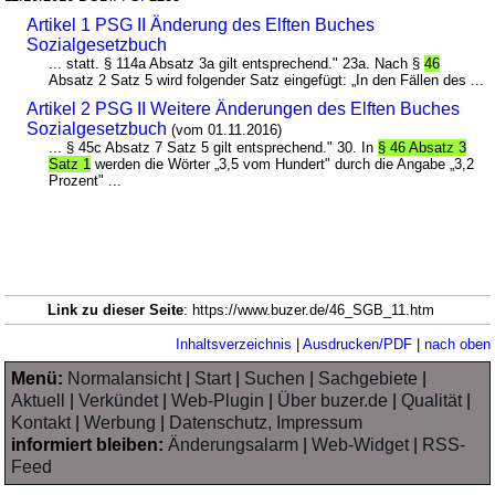
Artikel 1 PSG II Änderung des Elften Buches
Sozialgesetzbuch
... statt. § 114a Absatz 3a gilt entsprechend." 23a. Nach §
46
Absatz 2 Satz 5 wird folgender Satz eingefügt: „In den Fällen des ...
Artikel 2 PSG II Weitere Änderungen des Elften Buches
Sozialgesetzbuch
(vom 01.11.2016)
... § 45c Absatz 7 Satz 5 gilt entsprechend." 30. In
§ 46 Absatz 3
Satz 1
werden die Wörter „3,5 vom Hundert" durch die Angabe „3,2
Prozent" ...
Link zu dieser Seite
: https://www.buzer.de/46_SGB_11.htm
Inhaltsverzeichnis
|
Ausdrucken/PDF
|
nach oben
Menü:
Normalansicht
|
Start
|
Suchen
|
Sachgebiete
|
Aktuell
|
Verkündet
|
Web-Plugin
|
Über buzer.de
|
Qualität
|
Kontakt
|
Werbung
|
Datenschutz, Impressum
informiert bleiben:
Änderungsalarm
|
Web-Widget
|
RSS-
Feed