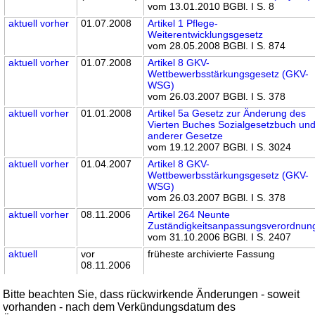
vom 13.01.2010 BGBl. I S. 8
aktuell
vorher
01.07.2008
Artikel 1 Pflege-
Weiterentwicklungsgesetz
vom 28.05.2008 BGBl. I S. 874
aktuell
vorher
01.07.2008
Artikel 8 GKV-
Wettbewerbsstärkungsgesetz (GKV-
WSG)
vom 26.03.2007 BGBl. I S. 378
aktuell
vorher
01.01.2008
Artikel 5a Gesetz zur Änderung des
Vierten Buches Sozialgesetzbuch un
anderer Gesetze
vom 19.12.2007 BGBl. I S. 3024
aktuell
vorher
01.04.2007
Artikel 8 GKV-
Wettbewerbsstärkungsgesetz (GKV-
WSG)
vom 26.03.2007 BGBl. I S. 378
aktuell
vorher
08.11.2006
Artikel 264 Neunte
Zuständigkeitsanpassungsverordnun
vom 31.10.2006 BGBl. I S. 2407
aktuell
vor
früheste archivierte Fassung
08.11.2006
Bitte beachten Sie, dass rückwirkende Änderungen - soweit
vorhanden - nach dem Verkündungsdatum des