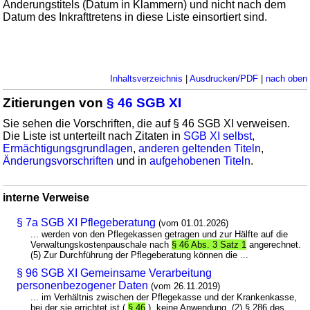
Änderungstitels (Datum in Klammern) und nicht nach dem
Datum des Inkrafttretens in diese Liste einsortiert sind.
Inhaltsverzeichnis
|
Ausdrucken/PDF
|
nach oben
Zitierungen von
§ 46 SGB XI
Sie sehen die Vorschriften, die auf § 46 SGB XI verweisen.
Die Liste ist unterteilt nach Zitaten in
SGB XI selbst
,
Ermächtigungsgrundlagen
,
anderen geltenden Titeln
,
Änderungsvorschriften
und in
aufgehobenen Titeln
.
interne Verweise
§ 7a SGB XI Pflegeberatung
(vom 01.01.2026)
... werden von den Pflegekassen getragen und zur Hälfte auf die
Verwaltungskostenpauschale nach
§ 46 Abs. 3 Satz 1
angerechnet.
(5) Zur Durchführung der Pflegeberatung können die ...
§ 96 SGB XI Gemeinsame Verarbeitung
personenbezogener Daten
(vom 26.11.2019)
... im Verhältnis zwischen der Pflegekasse und der Krankenkasse,
bei der sie errichtet ist (
§ 46
), keine Anwendung. (2) § 286 des