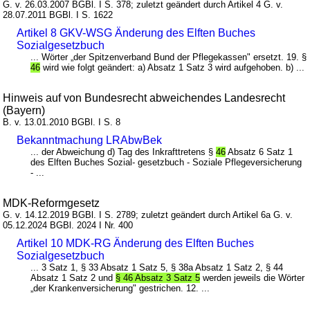
G. v. 26.03.2007 BGBl. I S. 378; zuletzt geändert durch Artikel 4 G. v.
28.07.2011 BGBl. I S. 1622
Artikel 8 GKV-WSG Änderung des Elften Buches
Sozialgesetzbuch
... Wörter „der Spitzenverband Bund der Pflegekassen" ersetzt. 19. §
46
wird wie folgt geändert: a) Absatz 1 Satz 3 wird aufgehoben. b) ...
Hinweis auf von Bundesrecht abweichendes Landesrecht
(Bayern)
B. v. 13.01.2010 BGBl. I S. 8
Bekanntmachung LRAbwBek
... der Abweichung d) Tag des Inkrafttretens §
46
Absatz 6 Satz 1
des Elften Buches Sozial- gesetzbuch - Soziale Pflegeversicherung
- ...
MDK-Reformgesetz
G. v. 14.12.2019 BGBl. I S. 2789; zuletzt geändert durch Artikel 6a G. v.
05.12.2024 BGBl. 2024 I Nr. 400
Artikel 10 MDK-RG Änderung des Elften Buches
Sozialgesetzbuch
... 3 Satz 1, § 33 Absatz 1 Satz 5, § 38a Absatz 1 Satz 2, § 44
Absatz 1 Satz 2 und
§ 46 Absatz 3 Satz 5
werden jeweils die Wörter
„der Krankenversicherung" gestrichen. 12. ...