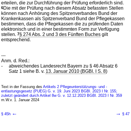
erteilen, die zur Durchführung der Prüfung erforderlich sind.
6
Die mit der Prüfung nach diesem Absatz befassten Stellen
können nach Anhörung des Spitzenverbandes Bund der
Krankenkassen als Spitzenverband Bund der Pflegekassen
bestimmen, dass die Pflegekassen die zu prüfenden Daten
elektronisch und in einer bestimmten Form zur Verfügung
stellen.
7
§ 274 Abs. 2 und 3 des Fünften Buches
gilt
entsprechend.
---
Anm.
d. Red.:
-
abweichendes Landesrecht Bayern zu § 46 Absatz 6
Satz 1 siehe B. v.
13. Januar 2010 (BGBl. I S. 8
)
Text in der Fassung des
Artikels 2 Pflegeunterstützungs- und -
entlastungsgesetz (PUEG) G. v. 19. Juni 2023 BGBl. 2023 I Nr. 155;
zuletzt geändert durch Artikel 8w G. v. 12.12.2023 BGBl. 2023 I Nr. 359
m.W.v. 1. Januar 2024
←
→
§ 45h
§ 47