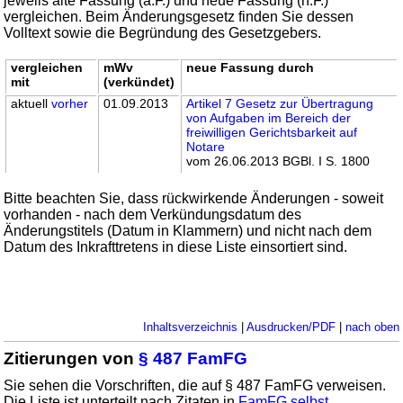
jeweils alte Fassung (a.F.) und neue Fassung (n.F.)
vergleichen. Beim Änderungsgesetz finden Sie dessen
Volltext sowie die Begründung des Gesetzgebers.
vergleichen
mWv
neue Fassung durch
mit
(verkündet)
aktuell
vorher
01.09.2013
Artikel 7 Gesetz zur Übertragung
von Aufgaben im Bereich der
freiwilligen Gerichtsbarkeit auf
Notare
vom 26.06.2013 BGBl. I S. 1800
Bitte beachten Sie, dass rückwirkende Änderungen - soweit
vorhanden - nach dem Verkündungsdatum des
Änderungstitels (Datum in Klammern) und nicht nach dem
Datum des Inkrafttretens in diese Liste einsortiert sind.
Inhaltsverzeichnis
|
Ausdrucken/PDF
|
nach oben
Zitierungen von
§ 487 FamFG
Sie sehen die Vorschriften, die auf § 487 FamFG verweisen.
Die Liste ist unterteilt nach Zitaten in
FamFG selbst
,