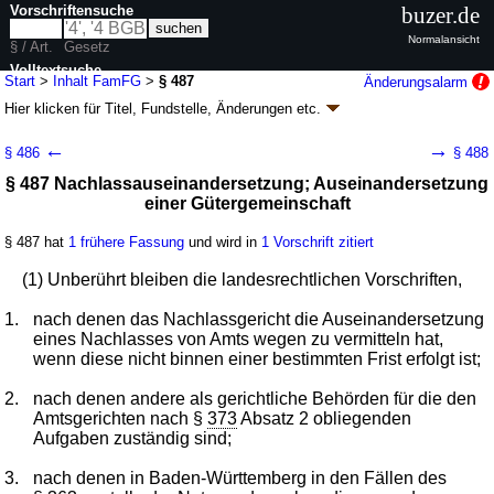
Vorschriftensuche
buzer.de
Normalansicht
§ / Art.
Gesetz
Volltextsuche
Start
>
Inhalt FamFG
>
§ 487
Änderungsalarm
Hier klicken für
Titel, Fundstelle, Änderungen
etc.
nur in FamFG
§ 487 - Gesetz über das Verfahren in
←
→
§ 486
§ 488
Familiensachen und in den Angelegenheiten
§ 487 Nachlassauseinandersetzung; Auseinandersetzung
der freiwilligen Gerichtsbarkeit (FamFG)
einer Gütergemeinschaft
Artikel 1 G. v. 17.12.2008
BGBl. I S. 2586
, 2587, 2009 I S. 1102; zuletzt
geändert durch
Artikel 4
G. v. 02.07.2026
BGBl. 2026 I Nr. 198
§ 487 hat
1 frühere Fassung
und wird in
1 Vorschrift zitiert
Geltung ab 01.09.2009; FNA: 315-24
Freiwillige Gerichtsbarkeit
110 weitere Fassungen
|
Drucksachen / Entwurf / Begründung
|
(1) Unberührt bleiben die landesrechtlichen Vorschriften,
wird in 643 Vorschriften zitiert
1.
nach denen das Nachlassgericht die Auseinandersetzung
Buch 9 Schlussvorschriften
eines Nachlasses von Amts wegen zu vermitteln hat,
wenn diese nicht binnen einer bestimmten Frist erfolgt ist;
2.
nach denen andere als gerichtliche Behörden für die den
Amtsgerichten nach §
373
Absatz 2 obliegenden
Aufgaben zuständig sind;
3.
nach denen in Baden-Württemberg in den Fällen des