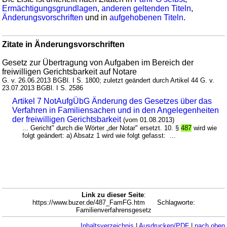
Ermächtigungsgrundlagen
,
anderen geltenden Titeln
,
Änderungsvorschriften
und in
aufgehobenen Titeln
.
Zitate in Änderungsvorschriften
Gesetz zur Übertragung von Aufgaben im Bereich der
freiwilligen Gerichtsbarkeit auf Notare
G. v. 26.06.2013 BGBl. I S. 1800; zuletzt geändert durch Artikel 44 G. v.
23.07.2013 BGBl. I S. 2586
Artikel 7 NotAufgÜbG Änderung des Gesetzes über das
Verfahren in Familiensachen und in den Angelegenheiten
der freiwilligen Gerichtsbarkeit
(vom 01.08.2013)
... Gericht" durch die Wörter „der Notar" ersetzt. 10. §
487
wird wie
folgt geändert: a) Absatz 1 wird wie folgt gefasst: ...
Link zu dieser Seite
:
https://www.buzer.de/487_FamFG.htm Schlagworte:
Familienverfahrensgesetz
Inhaltsverzeichnis
|
Ausdrucken/PDF
|
nach oben