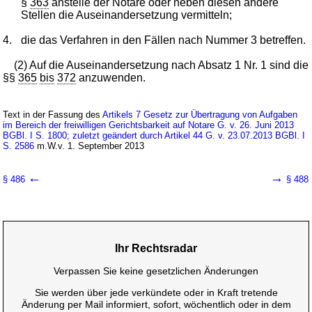
§
363
anstelle der Notare oder neben diesen andere
Stellen die Auseinandersetzung vermitteln;
4.
die das Verfahren in den Fällen nach Nummer 3 betreffen.
(2) Auf die Auseinandersetzung nach Absatz 1 Nr. 1 sind die
§§
365
bis
372
anzuwenden.
Text in der Fassung des
Artikels 7 Gesetz zur Übertragung von Aufgaben
im Bereich der freiwilligen Gerichtsbarkeit auf Notare G. v. 26. Juni 2013
BGBl. I S. 1800; zuletzt geändert durch Artikel 44 G. v. 23.07.2013 BGBl. I
S. 2586
m.W.v. 1. September 2013
←
→
§ 486
§ 488
Ihr Rechtsradar
Verpassen Sie keine gesetzlichen Änderungen
Sie werden über jede verkündete oder in Kraft tretende
Änderung per Mail informiert, sofort, wöchentlich oder in dem