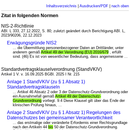
Inhaltsverzeichnis
|
Ausdrucken/PDF
|
nach oben
Zitat in folgenden Normen
NIS-2-Richtlinie
ABl. L 333, 27.12.2022, S. 80; zuletzt geändert durch Berichtigung ABl. L,
2023/90206, 22.12.2023
Erwägungsgründe NIS2
... die Übermittlung personenbezogener Daten an Drittländer, unter
anderem gemäß
Artikel 49 der Verordnung (EU) 2016/679
, erfüllt
sind. (46) Es ist von wesentlicher Bedeutung, dass angemessene ...
Standardvertragsklauselverordnung (StandVKlV)
Artikel 1 V. v. 16.09.2025 BGBl. 2025 I Nr. 215
Anlage 1 StandVKlV (zu § 1 Absatz 1)
Standardvertragsklauseln
... Artikel 46 Absatz 2 oder 3 der Datenschutz-Grundverordnung oder
ein Ausnahmefall gemäß
Artikel 49 der Datenschutz-
Grundverordnung
vorliegt. 9.4 Diese Klausel gilt über das Ende der
klinischen Prüfung hinaus, ...
Anlage 2 StandVKlV (zu § 1 Absatz 1) Regelungen des
Datenschutzes bei gemeinsamer Verantwortlichkeit
... das erstmalige oder veränderte Erfordernis einer Rechtsgrundlage
nach den Artikeln 44
bis
50 der Datenschutz-Grundverordnung.