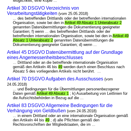
Möglichkeit, eine Kopie ...
Artikel 30 DSGVO Verzeichnis von
Verarbeitungstätigkeiten
(vom 25.05.2018)
... des betreffenden Drittlands oder der betreffenden internationalen
Organisation, sowie bei den in
Artikel 49 Absatz 1 Unterabsatz 2
genannten Datenübermittlungen die Dokumentierung geeigneter
Garantien; f) wenn ... des betreffenden Drittlands oder der
betreffenden internationalen Organisation, sowie bei den in
Artikel 49
Absatz 1 Unterabsatz 2
genannten Datenübermittlungen die
Dokumentierung geeigneter Garantien; d) wenn ...
Artikel 45 DSGVO Datenübermittlung auf der Grundlage
eines Angemessenheitsbeschlusses
... Drittland oder an die betreffende internationale Organisation
gemäß den Artikeln 46 bis
49
werden durch einen Beschluss nach
Absatz 5 des vorliegenden Artikels nicht berührt. ...
Artikel 70 DSGVO Aufgaben des Ausschusses
(vom
24.05.2018)
... und Bedingungen für die Übermittlungen personenbezogener
Daten gemäß
Artikel 49 Absatz 1
; k) Ausarbeitung von Leitlinien für
die Aufsichtsbehörden in Bezug auf die ...
Artikel 83 DSGVO Allgemeine Bedingungen für die
Verhängung von Geldbußen
(vom 24.05.2018)
... in einem Drittland oder an eine internationale Organisation gemäß
den Artikeln 44 bis
49
; d) alle Pflichten gemäß den
Rechtsvorschriften der Mitgliedstaaten, die im ...