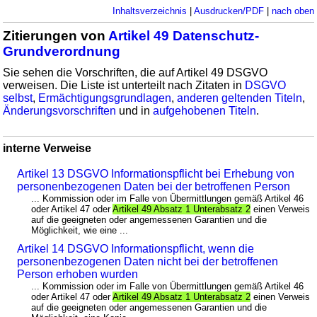
Inhaltsverzeichnis
|
Ausdrucken/PDF
|
nach oben
Zitierungen von
Artikel 49 Datenschutz-
Grundverordnung
Sie sehen die Vorschriften, die auf Artikel 49 DSGVO
verweisen. Die Liste ist unterteilt nach Zitaten in
DSGVO
selbst
,
Ermächtigungsgrundlagen
,
anderen geltenden Titeln
,
Änderungsvorschriften
und in
aufgehobenen Titeln
.
interne Verweise
Artikel 13 DSGVO Informationspflicht bei Erhebung von
personenbezogenen Daten bei der betroffenen Person
... Kommission oder im Falle von Übermittlungen gemäß Artikel 46
oder Artikel 47 oder
Artikel 49 Absatz 1 Unterabsatz 2
einen Verweis
auf die geeigneten oder angemessenen Garantien und die
Möglichkeit, wie eine ...
Artikel 14 DSGVO Informationspflicht, wenn die
personenbezogenen Daten nicht bei der betroffenen
Person erhoben wurden
... Kommission oder im Falle von Übermittlungen gemäß Artikel 46
oder Artikel 47 oder
Artikel 49 Absatz 1 Unterabsatz 2
einen Verweis
auf die geeigneten oder angemessenen Garantien und die