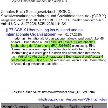
Solche Umstände können sich auch aus ...
Zehntes Buch Sozialgesetzbuch (SGB X) -
Sozialverwaltungsverfahren und Sozialdatenschutz - (SGB X)
neugefasst durch B. v. 18.01.2001 BGBl. I S. 130; zuletzt geändert durch
Artikel 6 G. v. 21.07.2026 BGBl. 2026 I Nr. 221
§ 77 SGB X Übermittlung ins Ausland und an
internationale Organisationen
(vom 01.07.2020)
... oder an internationale Organisationen abweichend von Artikel 46
Absatz 2 Buchstabe a und
Artikel 49 Absatz 1 Unterabsatz 1
Buchstabe g der Verordnung (EU) 2016/679
unzulässig. Eine
Übermittlung aus wichtigen Gründen des öffentlichen ... Eine
Übermittlung aus wichtigen Gründen des öffentlichen Interesses
nach
Artikel 49 Absatz 1 Unterabsatz 1 Buchstabe d und Absatz 4
der Verordnung (EU) 2016/679
liegt nur vor, wenn 1. die Übermittlung
in Anwendung zwischenstaatlicher ...
Link zu dieser Seite
: https://www.buzer.de/49_DSGVO.htm
Inhaltsverzeichnis
|
Ausdrucken/PDF
|
nach oben
Menü:
Normalansicht
|
Start
|
Suchen
|
Sachgebiete
|