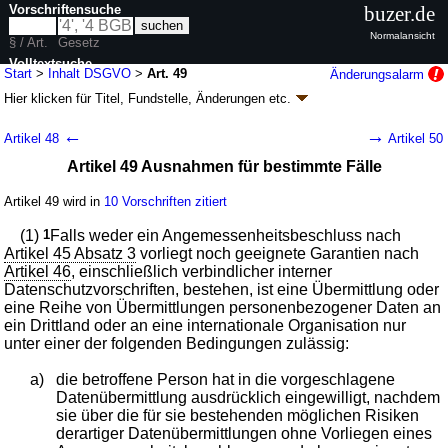
Vorschriftensuche
buzer.de
Normalansicht
§ / Art.
Gesetz
Volltextsuche
Start
>
Inhalt DSGVO
>
Art. 49
Änderungsalarm
Hier klicken für
Titel, Fundstelle, Änderungen
etc.
nur in DSGVO
Artikel 49 - Datenschutz-Grundverordnung
←
→
Artikel 48
Artikel 50
(DSGVO
k.a.Abk.
)
Artikel 49 Ausnahmen für bestimmte Fälle
ABl. L 119
, 04.05.2016,
S. 1
; berichtigt durch
ABl. L 74
, 04.03.2021,
S. 35
Geltung ab 25.05.2018
Artikel 49 wird in
10 Vorschriften zitiert
3 weitere Fassungen
|
Drucksachen / Entwurf / Begründung
|
wird in 624 Vorschriften zitiert
(1)
1
Falls weder ein Angemessenheitsbeschluss nach
Artikel 45 Absatz 3
vorliegt noch geeignete Garantien nach
KAPITEL V Übermittlungen personenbezogener Daten an
Artikel 46
, einschließlich verbindlicher interner
Drittländer oder an internationale Organisationen
Datenschutzvorschriften, bestehen, ist eine Übermittlung oder
eine Reihe von Übermittlungen personenbezogener Daten an
ein Drittland oder an eine internationale Organisation nur
unter einer der folgenden Bedingungen zulässig:
a)
die betroffene Person hat in die vorgeschlagene
Datenübermittlung ausdrücklich eingewilligt, nachdem
sie über die für sie bestehenden möglichen Risiken
derartiger Datenübermittlungen ohne Vorliegen eines