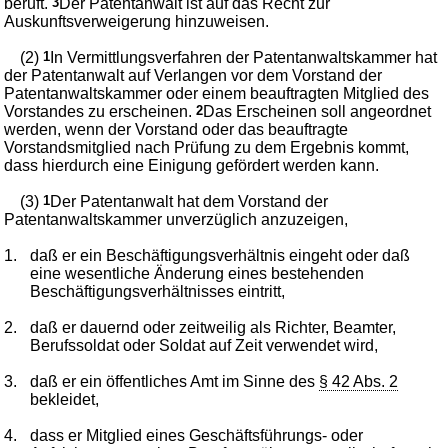
beruft.
3
Der Patentanwalt ist auf das Recht zur
Auskunftsverweigerung hinzuweisen.
(2)
1
In Vermittlungsverfahren der Patentanwaltskammer hat
der Patentanwalt auf Verlangen vor dem Vorstand der
Patentanwaltskammer oder einem beauftragten Mitglied des
Vorstandes zu erscheinen.
2
Das Erscheinen soll angeordnet
werden, wenn der Vorstand oder das beauftragte
Vorstandsmitglied nach Prüfung zu dem Ergebnis kommt,
dass hierdurch eine Einigung gefördert werden kann.
(3)
1
Der Patentanwalt hat dem Vorstand der
Patentanwaltskammer unverzüglich anzuzeigen,
1.
daß er ein Beschäftigungsverhältnis eingeht oder daß
eine wesentliche Änderung eines bestehenden
Beschäftigungsverhältnisses eintritt,
2.
daß er dauernd oder zeitweilig als Richter, Beamter,
Berufssoldat oder Soldat auf Zeit verwendet wird,
3.
daß er ein öffentliches Amt im Sinne des
§ 42 Abs. 2
bekleidet,
4.
dass er Mitglied eines Geschäftsführungs- oder