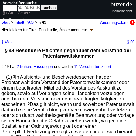
Vorschriftensuche
buzer.de
Normalansicht
§ / Art.
Gesetz
Volltextsuche
Start
>
Inhalt PAO
>
§ 49
Änderungsalarm
Hier klicken für
Titel, Fundstelle, Änderungen
etc.
nur in PAO
§ 49 - Patentanwaltsordnung (PAO)
←
→
§ 48
§ 50
G. v. 07.09.1966
BGBl. I S. 557
; zuletzt geändert durch
Artikel 12
G. v.
§ 49 Besondere Pflichten gegenüber dem Vorstand der
29.06.2026
BGBl. 2026 I Nr. 197
Patentanwaltskammer
Geltung ab 01.01.1967; FNA: 424-5-1
Gemeinsame Rechtsvorschriften
47 weitere Fassungen
|
wird in 145 Vorschriften zitiert
§ 49 hat
2 frühere Fassungen
und wird in
11 Vorschriften zitiert
Dritter Teil Rechte und Pflichten des Patentanwalts und
berufliche Zusammenarbeit der Patentanwälte
(1)
1
In Aufsichts- und Beschwerdesachen hat der
Erster Abschnitt Allgemeines
Patentanwalt dem Vorstand der Patentanwaltskammer oder
einem beauftragten Mitglied des Vorstandes Auskunft zu
geben, sowie auf Verlangen seine Handakten vorzulegen
oder bei dem Vorstand oder dem beauftragten Mitglied zu
erscheinen.
2
Das gilt nicht, wenn und soweit der Patentanwalt
dadurch seine Verpflichtung zur Verschwiegenheit verletzen
oder sich durch wahrheitsgemäße Beantwortung oder Vorlage
seiner Handakten die Gefahr zuziehen würde, wegen einer
Straftat, einer Ordnungswidrigkeit oder einer
Berufspflichtverletzung verfolgt zu werden und er sich hierauf