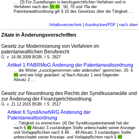
... (3) Für Zustellungen in berufsgerichtlichen Verfahren und in
Verfahren nach den
§§ 49
, 50, 70 und 70a der
Patentanwaltsordnung gilt § 10 des Gesetzes über die Tätigkeit ...
Inhaltsverzeichnis
|
Ausdrucken/PDF
|
nach oben
Zitate in Änderungsvorschriften
Gesetz zur Modernisierung von Verfahren im
patentanwaltlichen Berufsrecht
G. v. 14.08.2009 BGBl. I S. 2827
Artikel 1 PABRMoG Änderung der Patentanwaltsordnung
... die Wörter „zurückgenommen oder widerrufen" gestrichen. 20. §
49
wird wie folgt geändert: a) Nach Absatz 1 wird folgender
Absatz 2 ...
Gesetz zur Neuordnung des Rechts der Syndikusanwälte und
zur Änderung der Finanzgerichtsordnung
G. v. 21.12.2015 BGBl. I S. 2517
Artikel 6 SyndAnwNRG Änderung der
Patentanwaltsordnung
... Tätigkeit zu erstrecken. (4) Der Syndikuspatentanwalt hat der
nach §
49
Absatz 3 zuständigen Stelle unbeschadet seiner Anzeige-
und Vorlagepflichten nach § 49 ... 49 Absatz 3 zuständigen Stelle
unbeschadet seiner Anzeige- und Vorlagepflichten nach §
49