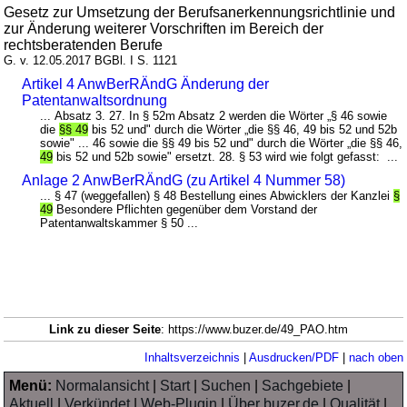
Gesetz zur Umsetzung der Berufsanerkennungsrichtlinie und
zur Änderung weiterer Vorschriften im Bereich der
rechtsberatenden Berufe
G. v. 12.05.2017 BGBl. I S. 1121
Artikel 4 AnwBerRÄndG Änderung der
Patentanwaltsordnung
... Absatz 3. 27. In § 52m Absatz 2 werden die Wörter „§ 46 sowie
die
§§ 49
bis 52 und" durch die Wörter „die §§ 46, 49 bis 52 und 52b
sowie" ... 46 sowie die §§ 49 bis 52 und" durch die Wörter „die §§ 46,
49
bis 52 und 52b sowie" ersetzt. 28. § 53 wird wie folgt gefasst: ...
Anlage 2 AnwBerRÄndG (zu Artikel 4 Nummer 58)
... § 47 (weggefallen) § 48 Bestellung eines Abwicklers der Kanzlei
§
49
Besondere Pflichten gegenüber dem Vorstand der
Patentanwaltskammer § 50 ...
Link zu dieser Seite
: https://www.buzer.de/49_PAO.htm
Inhaltsverzeichnis
|
Ausdrucken/PDF
|
nach oben
Menü:
Normalansicht
|
Start
|
Suchen
|
Sachgebiete
|
Aktuell
|
Verkündet
|
Web-Plugin
|
Über buzer.de
|
Qualität
|