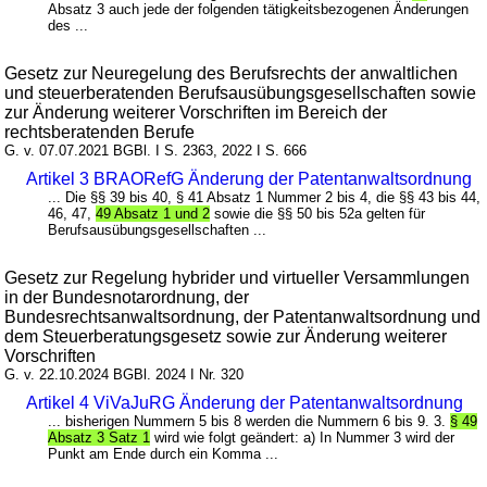
Absatz 3 auch jede der folgenden tätigkeitsbezogenen Änderungen
des ...
Gesetz zur Neuregelung des Berufsrechts der anwaltlichen
und steuerberatenden Berufsausübungsgesellschaften sowie
zur Änderung weiterer Vorschriften im Bereich der
rechtsberatenden Berufe
G. v. 07.07.2021 BGBl. I S. 2363, 2022 I S. 666
Artikel 3 BRAORefG Änderung der Patentanwaltsordnung
... Die §§ 39 bis 40, § 41 Absatz 1 Nummer 2 bis 4, die §§ 43 bis 44,
46, 47,
49 Absatz 1 und 2
sowie die §§ 50 bis 52a gelten für
Berufsausübungsgesellschaften ...
Gesetz zur Regelung hybrider und virtueller Versammlungen
in der Bundesnotarordnung, der
Bundesrechtsanwaltsordnung, der Patentanwaltsordnung und
dem Steuerberatungsgesetz sowie zur Änderung weiterer
Vorschriften
G. v. 22.10.2024 BGBl. 2024 I Nr. 320
Artikel 4 ViVaJuRG Änderung der Patentanwaltsordnung
... bisherigen Nummern 5 bis 8 werden die Nummern 6 bis 9. 3.
§ 49
Absatz 3 Satz 1
wird wie folgt geändert: a) In Nummer 3 wird der
Punkt am Ende durch ein Komma ...