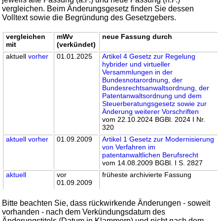
vergleichen. Beim Änderungsgesetz finden Sie dessen
Volltext sowie die Begründung des Gesetzgebers.
vergleichen
mWv
neue Fassung durch
mit
(verkündet)
aktuell
vorher
01.01.2025
Artikel 4 Gesetz zur Regelung
hybrider und virtueller
Versammlungen in der
Bundesnotarordnung, der
Bundesrechtsanwaltsordnung, der
Patentanwaltsordnung und dem
Steuerberatungsgesetz sowie zur
Änderung weiterer Vorschriften
vom 22.10.2024 BGBl. 2024 I Nr.
320
aktuell
vorher
01.09.2009
Artikel 1 Gesetz zur Modernisierung
von Verfahren im
patentanwaltlichen Berufsrecht
vom 14.08.2009 BGBl. I S. 2827
aktuell
vor
früheste archivierte Fassung
01.09.2009
Bitte beachten Sie, dass rückwirkende Änderungen - soweit
vorhanden - nach dem Verkündungsdatum des
Änderungstitels (Datum in Klammern) und nicht nach dem