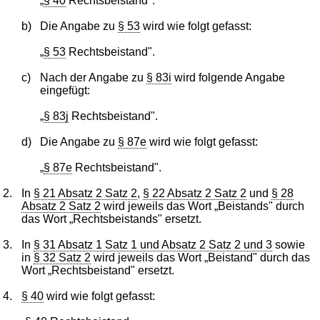
„
§ 40
Rechtsbeistand".
b)
Die Angabe zu
§ 53
wird wie folgt gefasst:
„
§ 53
Rechtsbeistand".
c)
Nach der Angabe zu
§ 83i
wird folgende Angabe
eingefügt:
„
§ 83j
Rechtsbeistand".
d)
Die Angabe zu
§ 87e
wird wie folgt gefasst:
„
§ 87e
Rechtsbeistand".
2.
In
§ 21 Absatz 2 Satz 2
,
§ 22 Absatz 2 Satz 2
und
§ 28
Absatz 2 Satz 2
wird jeweils das Wort „Beistands" durch
das Wort „Rechtsbeistands" ersetzt.
3.
In
§ 31 Absatz 1 Satz 1 und Absatz 2 Satz 2 und 3
sowie
in
§ 32 Satz 2
wird jeweils das Wort „Beistand" durch das
Wort „Rechtsbeistand" ersetzt.
4.
§ 40
wird wie folgt gefasst: