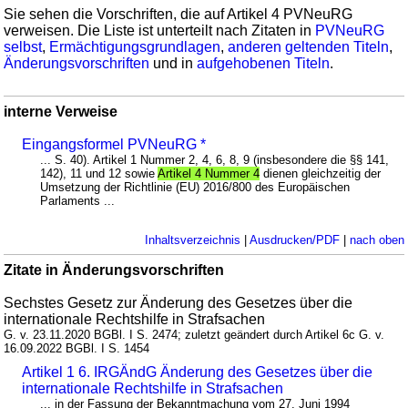
Sie sehen die Vorschriften, die auf Artikel 4 PVNeuRG
verweisen. Die Liste ist unterteilt nach Zitaten in
PVNeuRG
selbst
,
Ermächtigungsgrundlagen
,
anderen geltenden Titeln
,
Änderungsvorschriften
und in
aufgehobenen Titeln
.
interne Verweise
Eingangsformel PVNeuRG *
... S. 40). Artikel 1 Nummer 2, 4, 6, 8, 9 (insbesondere die §§ 141,
142), 11 und 12 sowie
Artikel 4 Nummer 4
dienen gleichzeitig der
Umsetzung der Richtlinie (EU) 2016/800 des Europäischen
Parlaments ...
Inhaltsverzeichnis
|
Ausdrucken/PDF
|
nach oben
Zitate in Änderungsvorschriften
Sechstes Gesetz zur Änderung des Gesetzes über die
internationale Rechtshilfe in Strafsachen
G. v. 23.11.2020 BGBl. I S. 2474; zuletzt geändert durch Artikel 6c G. v.
16.09.2022 BGBl. I S. 1454
Artikel 1 6. IRGÄndG Änderung des Gesetzes über die
internationale Rechtshilfe in Strafsachen
... in der Fassung der Bekanntmachung vom 27. Juni 1994