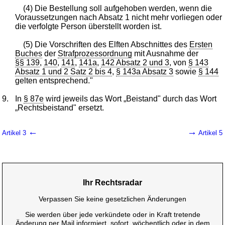
(4) Die Bestellung soll aufgehoben werden, wenn die
Voraussetzungen nach Absatz 1 nicht mehr vorliegen oder
die verfolgte Person überstellt worden ist.
(5) Die Vorschriften des Elften Abschnittes des
Ersten
Buches
der
Strafprozessordnung
mit Ausnahme der
§§ 139
,
140
,
141
,
141a
,
142 Absatz 2 und 3
, von
§ 143
Absatz 1 und 2 Satz 2 bis 4
,
§ 143a Absatz 3
sowie
§ 144
gelten entsprechend."
9.
In
§ 87e
wird jeweils das Wort „Beistand" durch das Wort
„Rechtsbeistand" ersetzt.
←
→
Artikel 3
Artikel 5
Ihr Rechtsradar
Verpassen Sie keine gesetzlichen Änderungen
Sie werden über jede verkündete oder in Kraft tretende
Änderung per Mail informiert, sofort, wöchentlich oder in dem