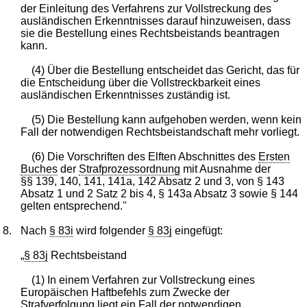
der Einleitung des Verfahrens zur Vollstreckung des
ausländischen Erkenntnisses darauf hinzuweisen, dass
sie die Bestellung eines Rechtsbeistands beantragen
kann.
(4) Über die Bestellung entscheidet das Gericht, das für
die Entscheidung über die Vollstreckbarkeit eines
ausländischen Erkenntnisses zuständig ist.
(5) Die Bestellung kann aufgehoben werden, wenn kein
Fall der notwendigen Rechtsbeistandschaft mehr vorliegt.
(6) Die Vorschriften des Elften Abschnittes des
Ersten
Buches
der
Strafprozessordnung
mit Ausnahme der
§§ 139, 140, 141, 141a, 142 Absatz 2 und 3, von § 143
Absatz 1 und 2 Satz 2 bis 4, § 143a Absatz 3 sowie § 144
gelten entsprechend."
8.
Nach
§ 83i
wird folgender
§ 83j
eingefügt:
„
§ 83j
Rechtsbeistand
(1) In einem Verfahren zur Vollstreckung eines
Europäischen Haftbefehls zum Zwecke der
Strafverfolgung liegt ein Fall der notwendigen