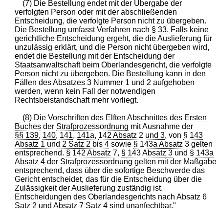
(7) Die Bestellung endet mit der Übergabe der
verfolgten Person oder mit der abschließenden
Entscheidung, die verfolgte Person nicht zu übergeben.
Die Bestellung umfasst Verfahren nach
§ 33
. Falls keine
gerichtliche Entscheidung ergeht, die die Auslieferung für
unzulässig erklärt, und die Person nicht übergeben wird,
endet die Bestellung mit der Entscheidung der
Staatsanwaltschaft beim Oberlandesgericht, die verfolgte
Person nicht zu übergeben. Die Bestellung kann in den
Fällen des Absatzes 3 Nummer 1 und 2 aufgehoben
werden, wenn kein Fall der notwendigen
Rechtsbeistandschaft mehr vorliegt.
(8) Die Vorschriften des Elften Abschnittes des
Ersten
Buches
der
Strafprozessordnung
mit Ausnahme der
§§ 139
,
140
,
141
,
141a
,
142 Absatz 2 und 3
, von
§ 143
Absatz 1 und 2 Satz 2 bis 4
sowie
§ 143a Absatz 3
gelten
entsprechend.
§ 142 Absatz 7
,
§ 143 Absatz 3
und
§ 143a
Absatz 4 der Strafprozessordnung
gelten mit der Maßgabe
entsprechend, dass über die sofortige Beschwerde das
Gericht entscheidet, das für die Entscheidung über die
Zulässigkeit der Auslieferung zuständig ist.
Entscheidungen des Oberlandesgerichts nach Absatz 6
Satz 2 und Absatz 7 Satz 4 sind unanfechtbar."