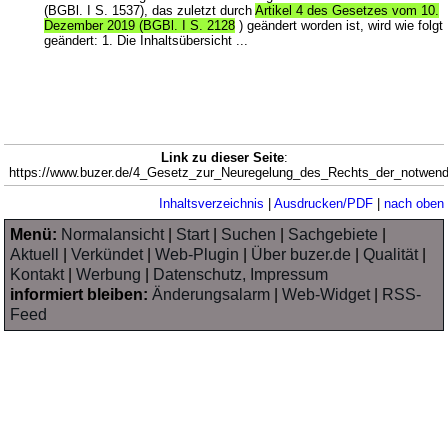
(BGBl. I S. 1537), das zuletzt durch
Artikel 4 des Gesetzes vom 10.
Dezember 2019 (BGBl. I S. 2128
) geändert worden ist, wird wie folgt
geändert: 1. Die Inhaltsübersicht ...
Link zu dieser Seite
:
https://www.buzer.de/4_Gesetz_zur_Neuregelung_des_Rechts_der_notwen
Inhaltsverzeichnis
|
Ausdrucken/PDF
|
nach oben
Menü:
Normalansicht
|
Start
|
Suchen
|
Sachgebiete
|
Aktuell
|
Verkündet
|
Web-Plugin
|
Über buzer.de
|
Qualität
|
Kontakt
|
Werbung
|
Datenschutz, Impressum
informiert bleiben:
Änderungsalarm
|
Web-Widget
|
RSS-
Feed