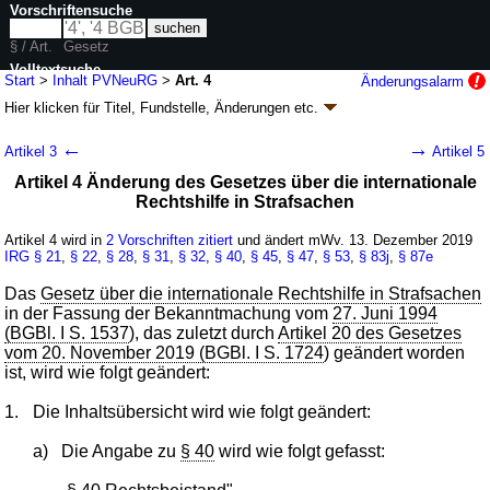
Vorschriftensuche
§ / Art.
Gesetz
Volltextsuche
Start
>
Inhalt PVNeuRG
>
Art. 4
Änderungsalarm
Hier klicken für
Titel, Fundstelle, Änderungen
etc.
nur in PVNeuRG
Artikel 4 - Gesetz zur Neuregelung des Rechts
←
→
Artikel 3
Artikel 5
der notwendigen Verteidigung
Artikel 4 Änderung des Gesetzes über die internationale
(PVNeuRG
k.a.Abk.
)
Rechtshilfe in Strafsachen
G. v. 10.12.2019
BGBl. I S. 2128
(
Nr. 46
); Geltung ab 13.12.2019
8 Änderungen
|
Drucksachen / Entwurf / Begründung
|
Artikel 4 wird in
2 Vorschriften zitiert
und ändert mWv. 13. Dezember 2019
IRG
§ 21
,
§ 22
,
§ 28
,
§ 31
,
§ 32
,
§ 40
,
§ 45
,
§ 47
,
§ 53
,
§ 83j
,
§ 87e
wird in 8 Vorschriften zitiert
Das
Gesetz über die internationale Rechtshilfe in Strafsachen
in der Fassung der Bekanntmachung vom
27. Juni 1994
(BGBl. I S. 1537
), das zuletzt durch
Artikel 20 des Gesetzes
vom 20. November 2019 (BGBl. I S. 1724
) geändert worden
ist, wird wie folgt geändert:
1.
Die Inhaltsübersicht wird wie folgt geändert:
a)
Die Angabe zu
§ 40
wird wie folgt gefasst: