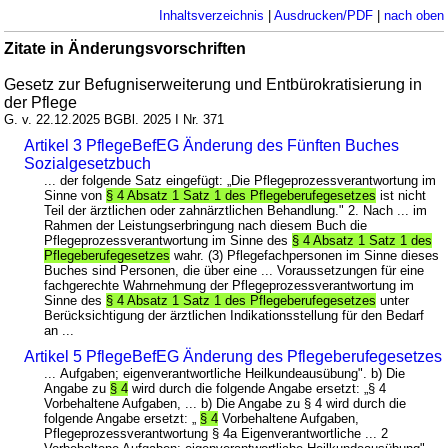
Inhaltsverzeichnis
|
Ausdrucken/PDF
|
nach oben
Zitate in Änderungsvorschriften
Gesetz zur Befugniserweiterung und Entbürokratisierung in
der Pflege
G. v. 22.12.2025 BGBl. 2025 I Nr. 371
Artikel 3 PflegeBefEG Änderung des Fünften Buches
Sozialgesetzbuch
... der folgende Satz eingefügt: „Die Pflegeprozessverantwortung im
Sinne von
§ 4 Absatz 1 Satz 1 des Pflegeberufegesetzes
ist nicht
Teil der ärztlichen oder zahnärztlichen Behandlung." 2. Nach ... im
Rahmen der Leistungserbringung nach diesem Buch die
Pflegeprozessverantwortung im Sinne des
§ 4 Absatz 1 Satz 1 des
Pflegeberufegesetzes
wahr. (3) Pflegefachpersonen im Sinne dieses
Buches sind Personen, die über eine ... Voraussetzungen für eine
fachgerechte Wahrnehmung der Pflegeprozessverantwortung im
Sinne des
§ 4 Absatz 1 Satz 1 des Pflegeberufegesetzes
unter
Berücksichtigung der ärztlichen Indikationsstellung für den Bedarf
an ...
Artikel 5 PflegeBefEG Änderung des Pflegeberufegesetzes
... Aufgaben; eigenverantwortliche Heilkundeausübung". b) Die
Angabe zu
§ 4
wird durch die folgende Angabe ersetzt: „§ 4
Vorbehaltene Aufgaben, ... b) Die Angabe zu § 4 wird durch die
folgende Angabe ersetzt: „
§ 4
Vorbehaltene Aufgaben,
Pflegeprozessverantwortung § 4a Eigenverantwortliche ... 2