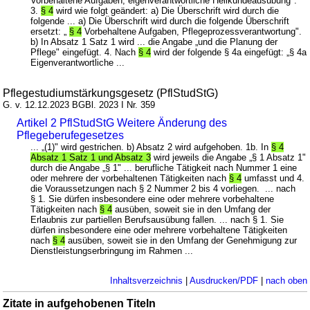
Vorbehaltene Aufgaben; eigenverantwortliche Heilkundeausübung".
3.
§ 4
wird wie folgt geändert: a) Die Überschrift wird durch die
folgende ... a) Die Überschrift wird durch die folgende Überschrift
ersetzt: „
§ 4
Vorbehaltene Aufgaben, Pflegeprozessverantwortung".
b) In Absatz 1 Satz 1 wird ... die Angabe „und die Planung der
Pflege" eingefügt. 4. Nach
§ 4
wird der folgende § 4a eingefügt: „§ 4a
Eigenverantwortliche ...
Pflegestudiumstärkungsgesetz (PflStudStG)
G. v. 12.12.2023 BGBl. 2023 I Nr. 359
Artikel 2 PflStudStG Weitere Änderung des
Pflegeberufegesetzes
... „(1)" wird gestrichen. b) Absatz 2 wird aufgehoben. 1b. In
§ 4
Absatz 1 Satz 1 und Absatz 3
wird jeweils die Angabe „§ 1 Absatz 1"
durch die Angabe „§ 1" ... berufliche Tätigkeit nach Nummer 1 eine
oder mehrere der vorbehaltenen Tätigkeiten nach
§ 4
umfasst und 4.
die Voraussetzungen nach § 2 Nummer 2 bis 4 vorliegen. ... nach
§ 1. Sie dürfen insbesondere eine oder mehrere vorbehaltene
Tätigkeiten nach
§ 4
ausüben, soweit sie in den Umfang der
Erlaubnis zur partiellen Berufsausübung fallen. ... nach § 1. Sie
dürfen insbesondere eine oder mehrere vorbehaltene Tätigkeiten
nach
§ 4
ausüben, soweit sie in den Umfang der Genehmigung zur
Dienstleistungserbringung im Rahmen ...
Inhaltsverzeichnis
|
Ausdrucken/PDF
|
nach oben
Zitate in aufgehobenen Titeln