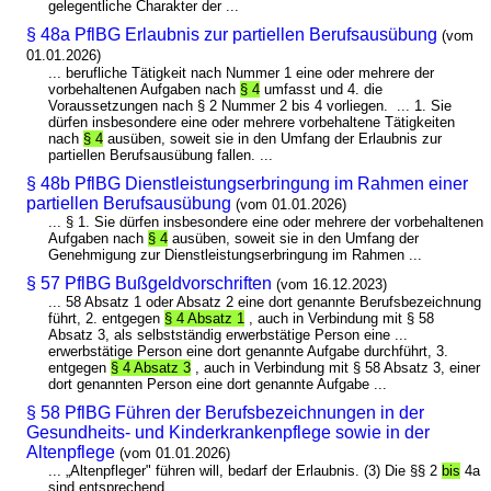
gelegentliche Charakter der ...
§ 48a PflBG Erlaubnis zur partiellen Berufsausübung
(vom
01.01.2026)
... berufliche Tätigkeit nach Nummer 1 eine oder mehrere der
vorbehaltenen Aufgaben nach
§ 4
umfasst und 4. die
Voraussetzungen nach § 2 Nummer 2 bis 4 vorliegen. ... 1. Sie
dürfen insbesondere eine oder mehrere vorbehaltene Tätigkeiten
nach
§ 4
ausüben, soweit sie in den Umfang der Erlaubnis zur
partiellen Berufsausübung fallen. ...
§ 48b PflBG Dienstleistungserbringung im Rahmen einer
partiellen Berufsausübung
(vom 01.01.2026)
... § 1. Sie dürfen insbesondere eine oder mehrere der vorbehaltenen
Aufgaben nach
§ 4
ausüben, soweit sie in den Umfang der
Genehmigung zur Dienstleistungserbringung im Rahmen ...
§ 57 PflBG Bußgeldvorschriften
(vom 16.12.2023)
... 58 Absatz 1 oder Absatz 2 eine dort genannte Berufsbezeichnung
führt, 2. entgegen
§ 4 Absatz 1
, auch in Verbindung mit § 58
Absatz 3, als selbstständig erwerbstätige Person eine ...
erwerbstätige Person eine dort genannte Aufgabe durchführt, 3.
entgegen
§ 4 Absatz 3
, auch in Verbindung mit § 58 Absatz 3, einer
dort genannten Person eine dort genannte Aufgabe ...
§ 58 PflBG Führen der Berufsbezeichnungen in der
Gesundheits- und Kinderkrankenpflege sowie in der
Altenpflege
(vom 01.01.2026)
... „Altenpfleger" führen will, bedarf der Erlaubnis. (3) Die §§ 2
bis
4a
sind entsprechend ...