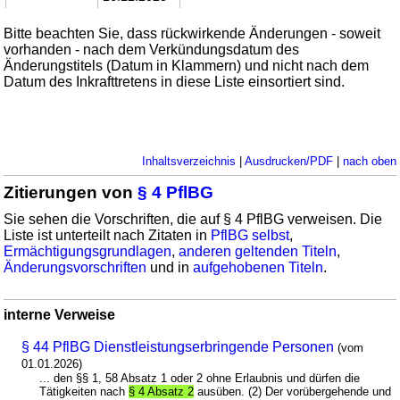
Bitte beachten Sie, dass rückwirkende Änderungen - soweit
vorhanden - nach dem Verkündungsdatum des
Änderungstitels (Datum in Klammern) und nicht nach dem
Datum des Inkrafttretens in diese Liste einsortiert sind.
Inhaltsverzeichnis
|
Ausdrucken/PDF
|
nach oben
Zitierungen von
§ 4 PflBG
Sie sehen die Vorschriften, die auf § 4 PflBG verweisen. Die
Liste ist unterteilt nach Zitaten in
PflBG selbst
,
Ermächtigungsgrundlagen
,
anderen geltenden Titeln
,
Änderungsvorschriften
und in
aufgehobenen Titeln
.
interne Verweise
§ 44 PflBG Dienstleistungserbringende Personen
(vom
01.01.2026)
... den §§ 1, 58 Absatz 1 oder 2 ohne Erlaubnis und dürfen die
Tätigkeiten nach
§ 4 Absatz 2
ausüben. (2) Der vorübergehende und