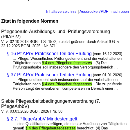
Inhaltsverzeichnis
|
Ausdrucken/PDF
|
nach oben
Zitat in folgenden Normen
Pflegeberufe-Ausbildungs- und -Prüfungsverordnung
(PflAPrV)
V. v. 02.10.2018 BGBl. I S. 1572; zuletzt geändert durch Artikel 9 G. v.
22.12.2025 BGBl. 2025 I Nr. 371
§ 16 PflAPrV Praktischer Teil der Prüfung
(vom 16.12.2023)
... Pflege. Wesentliches Prüfungselement sind die vorbehaltenen
Tätigkeiten nach
§ 4 des Pflegeberufegesetzes
. (3) Die
Prüfungsaufgabe soll insbesondere den Versorgungsbereich ...
§ 37 PflAPrV Praktischer Teil der Prüfung
(vom 01.01.2026)
... Pflege und bezieht sich insbesondere auf die vorbehaltenen
Tätigkeiten nach
§ 4 des Pflegeberufegesetzes
. Die zu prüfende
Person zeigt die erworbenen Kompetenzen im Bereich einer ...
Siebte Pflegearbeitsbedingungenverordnung (7.
PflegeArbbV)
V. v. 03.03.2026 BGBl. 2026 I Nr. 58
§ 2 7. PflegeArbbV Mindestentgelt
... eine Qualifikation verfügen, die sie zur Ausübung von Tätigkeiten
gemäß
§ 4 des Pflegeberufegesetzes
berechtigt. (4) Das