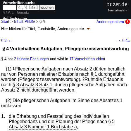
Vorschriftensuche
buzer.de
Normalansicht
§ / Art.
Gesetz
Volltextsuche
Start
>
Inhalt PflBG
>
§ 4
Änderungsalarm
Hier klicken für
Titel, Fundstelle, Änderungen
etc.
nur in PflBG
§ 4 - Pflegeberufegesetz (PflBG)
←
→
§ 3
§ 4a
Artikel 1 G. v. 17.07.2017
BGBl. I S. 2581
(
Nr. 49
); zuletzt geändert durch
§ 4 Vorbehaltene Aufgaben, Pflegeprozessverantwortung
Artikel 5
G. v. 22.12.2025
BGBl. 2025 I Nr. 371
Geltung ab 01.01.2020, abweichend siehe
Artikel 15
; FNA: 2124-25
Hebammen und Heilhilfsberufe
§ 4 hat
2 frühere Fassungen
und wird in
17 Vorschriften zitiert
16 weitere Fassungen
|
Drucksachen / Entwurf / Begründung
|
(1)
1
Pflegerische Aufgaben nach Absatz 2 dürfen beruflich
wird in 162 Vorschriften zitiert
nur von Personen mit einer Erlaubnis nach
§ 1
durchgeführt
Teil 1 Allgemeiner Teil
werden (Pflegeprozessverantwortung).
2
Ruht die Erlaubnis
Abschnitt 2 Vorbehaltene Aufgaben;
nach
§ 3 Absatz 3 Satz 1
, dürfen pflegerische Aufgaben nach
eigenverantwortliche Heilkundeausübung
Absatz 2 nicht durchgeführt werden.
(2) Die pflegerischen Aufgaben im Sinne des Absatzes 1
umfassen
1.
die Erhebung und Feststellung des individuellen
Pflegebedarfs und die Planung der Pflege nach
§ 5
Absatz 3 Nummer 1 Buchstabe a
,