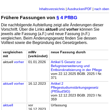
Inhaltsverzeichnis
|
Ausdrucken/PDF
|
nach oben
Frühere Fassungen von
§ 4 PflBG
Die nachfolgende Aufstellung zeigt alle Änderungen dieser
Vorschrift. Über die Links
aktuell
und
vorher
können Sie
jeweils alte Fassung (a.F.) und neue Fassung (n.F.)
vergleichen. Beim Änderungsgesetz finden Sie dessen
Volltext sowie die Begründung des Gesetzgebers.
vergleichen
mWv
neue Fassung durch
mit
(verkündet)
aktuell
vorher
01.01.2026
Artikel 5 Gesetz zur
Befugniserweiterung und
Entbürokratisierung in der Pflege
vom 22.12.2025 BGBl. 2025 I Nr.
371
aktuell
vorher
16.12.2023
Artikel 2
Pflegestudiumstärkungsgesetz
(PflStudStG)
vom 12.12.2023 BGBl. 2023 I Nr.
359
aktuell
vor
Urfassung
16.12.2023