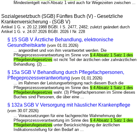
Mindestentgelt nach Absatz 1 wird auch für Wegezeiten zwischen ...
Sozialgesetzbuch (SGB) Fünftes Buch (V) - Gesetzliche
Krankenversicherung - (SGB V)
Artikel 1 G. v. 20.12.1988 BGBl. I S. 2477, 2482; zuletzt geändert durch
Artikel 1 G. v. 24.07.2026 BGBl. 2026 I Nr. 228
§ 15 SGB V Ärztliche Behandlung, elektronische
Gesundheitskarte
(vom 01.01.2026)
... angeordnet und von ihm verantwortet werden. Die
Pflegeprozessverantwortung im Sinne von
§ 4 Absatz 1 Satz 1 des
Pflegeberufegesetzes
ist nicht Teil der ärztlichen oder zahnärztlichen
Behandlung. (2) ...
§ 15a SGB V Behandlung durch Pflegefachpersonen,
Pflegeprozessverantwortung
(vom 01.01.2026)
... im Rahmen der Leistungserbringung nach diesem Buch die
Pflegeprozessverantwortung im Sinne des
§ 4 Absatz 1 Satz 1 des
Pflegeberufegesetzes
wahr. (3) Pflegefachpersonen im Sinne dieses
Buches sind Personen, die über eine ...
§ 132a SGB V Versorgung mit häuslicher Krankenpflege
(vom 30.07.2026)
... Voraussetzungen für eine fachgerechte Wahrnehmung der
Pflegeprozessverantwortung im Sinne des
§ 4 Absatz 1 Satz 1 des
Pflegeberufegesetzes
unter Berücksichtigung der ärztlichen
Indikationsstellung für den Bedarf an ...