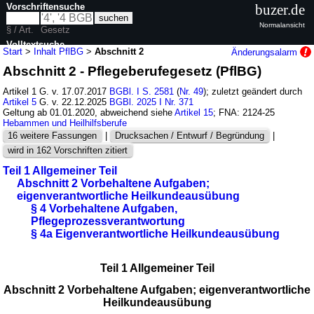
Vorschriftensuche
buzer.de
Normalansicht
§ / Art.
Gesetz
Volltextsuche
Start
>
Inhalt PflBG
>
Abschnitt 2
Änderungsalarm
Abschnitt 2 - Pflegeberufegesetz (PflBG)
nur in PflBG
Artikel 1 G. v. 17.07.2017
BGBl. I S. 2581
(
Nr. 49
); zuletzt geändert durch
Artikel 5
G. v. 22.12.2025
BGBl. 2025 I Nr. 371
Geltung ab 01.01.2020, abweichend siehe
Artikel 15
; FNA: 2124-25
Hebammen und Heilhilfsberufe
16 weitere Fassungen
|
Drucksachen / Entwurf / Begründung
|
wird in 162 Vorschriften zitiert
Teil 1 Allgemeiner Teil
Abschnitt 2 Vorbehaltene Aufgaben;
eigenverantwortliche Heilkundeausübung
§ 4 Vorbehaltene Aufgaben,
Pflegeprozessverantwortung
§ 4a Eigenverantwortliche Heilkundeausübung
Teil 1 Allgemeiner Teil
Abschnitt 2 Vorbehaltene Aufgaben; eigenverantwortliche
Heilkundeausübung