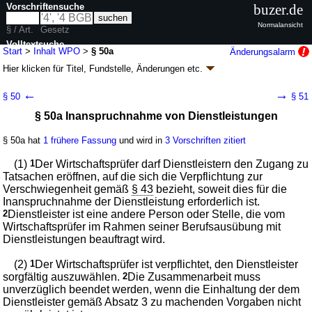
Vorschriftensuche
buzer.de
Normalansicht
§ / Art.
Gesetz
Volltextsuche
Start
>
Inhalt WPO
>
§ 50a
Änderungsalarm
Hier klicken für
Titel, Fundstelle, Änderungen
etc.
nur in WPO
§ 50a - Wirtschaftsprüferordnung (WPO)
←
→
§ 50
§ 51
neugefasst durch B. v. 05.11.1975
BGBl. I S. 2803
; zuletzt geändert durch
§ 50a Inanspruchnahme von Dienstleistungen
Artikel 33
G. v. 04.02.2026
BGBl. 2026 I Nr. 33
Geltung ab 05.11.1975; FNA: 702-1
Berufsrecht
§ 50a hat
1 frühere Fassung
und wird in
3 Vorschriften zitiert
42 weitere Fassungen
|
wird in 153 Vorschriften zitiert
Dritter Teil Rechte und Pflichten der Wirtschaftsprüfer
(1)
1
Der Wirtschaftsprüfer darf Dienstleistern den Zugang zu
Tatsachen eröffnen, auf die sich die Verpflichtung zur
Verschwiegenheit gemäß
§ 43
bezieht, soweit dies für die
Inanspruchnahme der Dienstleistung erforderlich ist.
2
Dienstleister ist eine andere Person oder Stelle, die vom
Wirtschaftsprüfer im Rahmen seiner Berufsausübung mit
Dienstleistungen beauftragt wird.
(2)
1
Der Wirtschaftsprüfer ist verpflichtet, den Dienstleister
sorgfältig auszuwählen.
2
Die Zusammenarbeit muss
unverzüglich beendet werden, wenn die Einhaltung der dem
Dienstleister gemäß Absatz 3 zu machenden Vorgaben nicht