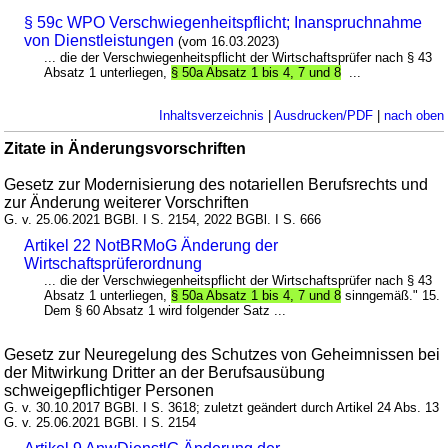
§ 59c WPO Verschwiegenheitspflicht; Inanspruchnahme
von Dienstleistungen
(vom 16.03.2023)
... die der Verschwiegenheitspflicht der Wirtschaftsprüfer nach § 43
Absatz 1 unterliegen,
§ 50a Absatz 1 bis 4, 7 und 8
...
Inhaltsverzeichnis
|
Ausdrucken/PDF
|
nach oben
Zitate in Änderungsvorschriften
Gesetz zur Modernisierung des notariellen Berufsrechts und
zur Änderung weiterer Vorschriften
G. v. 25.06.2021 BGBl. I S. 2154, 2022 BGBl. I S. 666
Artikel 22 NotBRMoG Änderung der
Wirtschaftsprüferordnung
... die der Verschwiegenheitspflicht der Wirtschaftsprüfer nach § 43
Absatz 1 unterliegen,
§ 50a Absatz 1 bis 4, 7 und 8
sinngemäß." 15.
Dem § 60 Absatz 1 wird folgender Satz ...
Gesetz zur Neuregelung des Schutzes von Geheimnissen bei
der Mitwirkung Dritter an der Berufsausübung
schweigepflichtiger Personen
G. v. 30.10.2017 BGBl. I S. 3618; zuletzt geändert durch Artikel 24 Abs. 13
G. v. 25.06.2021 BGBl. I S. 2154