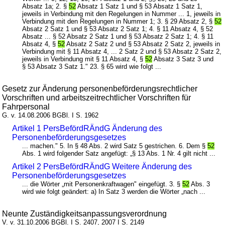
Absatz 1a; 2. §
52
Absatz 1 Satz 1 und § 53 Absatz 1 Satz 1,
jeweils in Verbindung mit den Regelungen in Nummer ... 1, jeweils in
Verbindung mit den Regelungen in Nummer 1; 3. § 29 Absatz 2, §
52
Absatz 2 Satz 1 und § 53 Absatz 2 Satz 1; 4. § 11 Absatz 4, § 52
Absatz ... § 52 Absatz 2 Satz 1 und § 53 Absatz 2 Satz 1; 4. § 11
Absatz 4, §
52
Absatz 2 Satz 2 und § 53 Absatz 2 Satz 2, jeweils in
Verbindung mit § 11 Absatz 4, ... 2 Satz 2 und § 53 Absatz 2 Satz 2,
jeweils in Verbindung mit § 11 Absatz 4, §
52
Absatz 3 Satz 3 und
§ 53 Absatz 3 Satz 1." 23. § 65 wird wie folgt ...
Gesetz zur Änderung personenbeförderungsrechtlicher
Vorschriften und arbeitszeitrechtlicher Vorschriften für
Fahrpersonal
G. v. 14.08.2006 BGBl. I S. 1962
Artikel 1 PersBefördRÄndG Änderung des
Personenbeförderungsgesetzes
... machen." 5. In § 48 Abs. 2 wird Satz 5 gestrichen. 6. Dem §
52
Abs. 1 wird folgender Satz angefügt: „§ 13 Abs. 1 Nr. 4 gilt nicht ...
Artikel 2 PersBefördRÄndG Weitere Änderung des
Personenbeförderungsgesetzes
... die Wörter „mit Personenkraftwagen" eingefügt. 3. §
52
Abs. 3
wird wie folgt geändert: a) In Satz 3 werden die Wörter „nach ...
Neunte Zuständigkeitsanpassungsverordnung
V. v. 31.10.2006 BGBl. I S. 2407, 2007 I S. 2149