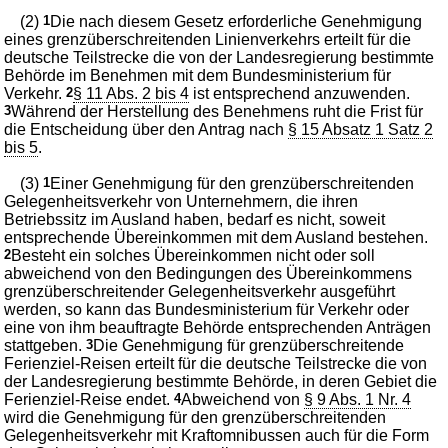
(2)
1
Die nach diesem Gesetz erforderliche Genehmigung
eines grenzüberschreitenden Linienverkehrs erteilt für die
deutsche Teilstrecke die von der Landesregierung bestimmte
Behörde im Benehmen mit dem Bundesministerium für
Verkehr.
2
§ 11 Abs. 2 bis 4
ist entsprechend anzuwenden.
3
Während der Herstellung des Benehmens ruht die Frist für
die Entscheidung über den Antrag nach
§ 15 Absatz 1 Satz 2
bis 5
.
(3)
1
Einer Genehmigung für den grenzüberschreitenden
Gelegenheitsverkehr von Unternehmern, die ihren
Betriebssitz im Ausland haben, bedarf es nicht, soweit
entsprechende Übereinkommen mit dem Ausland bestehen.
2
Besteht ein solches Übereinkommen nicht oder soll
abweichend von den Bedingungen des Übereinkommens
grenzüberschreitender Gelegenheitsverkehr ausgeführt
werden, so kann das Bundesministerium für Verkehr oder
eine von ihm beauftragte Behörde entsprechenden Anträgen
stattgeben.
3
Die Genehmigung für grenzüberschreitende
Ferienziel-Reisen erteilt für die deutsche Teilstrecke die von
der Landesregierung bestimmte Behörde, in deren Gebiet die
Ferienziel-Reise endet.
4
Abweichend von
§ 9 Abs. 1 Nr. 4
wird die Genehmigung für den grenzüberschreitenden
Gelegenheitsverkehr mit Kraftomnibussen auch für die Form