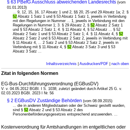
§ 63 PBefG Ausschluss abweichenden Landesrechts
(vom
01.01.2013)
... 9, 12, 15, 16, 17 Absatz 1 und 2, §§ 20, 25 und 29 Absatz 1a; 2. §
52
Absatz 1 Satz 1 und § 53 Absatz 1 Satz 1, jeweils in Verbindung
mit den Regelungen in Nummer ... 1, jeweils in Verbindung mit den
Regelungen in Nummer 1; 3. § 29 Absatz 2, §
52
Absatz 2 Satz 1
und § 53 Absatz 2 Satz 1; 4. § 11 Absatz 4, § 52 Absatz ... § 52
Absatz 2 Satz 1 und § 53 Absatz 2 Satz 1; 4. § 11 Absatz 4, §
52
Absatz 2 Satz 2 und § 53 Absatz 2 Satz 2, jeweils in Verbindung mit
§ 11 Absatz 4, ... 2 Satz 2 und § 53 Absatz 2 Satz 2, jeweils in
Verbindung mit § 11 Absatz 4, §
52
Absatz 3 Satz 3 und § 53
Absatz 3 Satz ...
Inhaltsverzeichnis
|
Ausdrucken/PDF
|
nach oben
Zitat in folgenden Normen
EG-Bus-Durchführungsverordnung (EGBusDV)
V. v. 04.05.2012 BGBl. I S. 1038; zuletzt geändert durch Artikel 25 G. v.
02.03.2023 BGBl. 2023 I Nr. 56
§ 2 EGBusDV Zuständige Behörden
(vom 08.09.2015)
... die in anderen Mitgliedstaaten oder der Schweiz gestellt wurden,
sind §
52
Absatz 2 und § 53 Absatz 2 des
Personenbeförderungsgesetzes entsprechend anzuwenden. ...
Kostenverordnung für Amtshandlungen im entgeltlichen oder