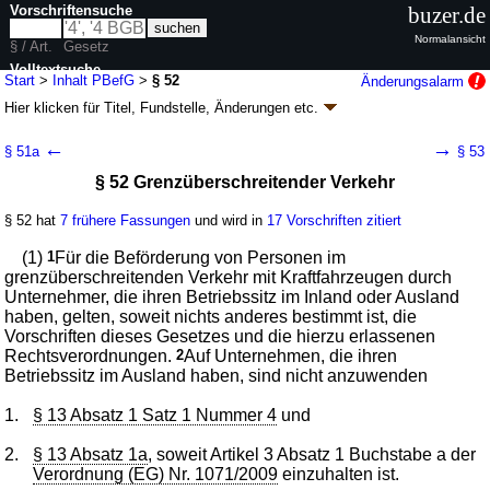
Vorschriftensuche
buzer.de
Normalansicht
§ / Art.
Gesetz
Volltextsuche
Start
>
Inhalt PBefG
>
§ 52
Änderungsalarm
Hier klicken für
Titel, Fundstelle, Änderungen
etc.
nur in PBefG
§ 52 - Personenbeförderungsgesetz (PBefG)
←
→
§ 51a
§ 53
neugefasst durch B. v. 08.08.1990
BGBl. I S. 1690
; zuletzt geändert durch
§ 52 Grenzüberschreitender Verkehr
Artikel 15
G. v. 22.07.2026
BGBl. 2026 I Nr. 224
Geltung ab 01.01.1964; FNA: 9240-1
Personenbeförderung
§ 52 hat
7 frühere Fassungen
und wird in
17 Vorschriften zitiert
31 weitere Fassungen
|
wird in 221 Vorschriften zitiert
IV. Auslandsverkehr
(1)
1
Für die Beförderung von Personen im
grenzüberschreitenden Verkehr mit Kraftfahrzeugen durch
Unternehmer, die ihren Betriebssitz im Inland oder Ausland
haben, gelten, soweit nichts anderes bestimmt ist, die
Vorschriften dieses Gesetzes und die hierzu erlassenen
Rechtsverordnungen.
2
Auf Unternehmen, die ihren
Betriebssitz im Ausland haben, sind nicht anzuwenden
1.
§ 13 Absatz 1 Satz 1 Nummer 4
und
2.
§ 13 Absatz 1a
, soweit Artikel 3 Absatz 1 Buchstabe a der
Verordnung (EG) Nr. 1071/2009
einzuhalten ist.