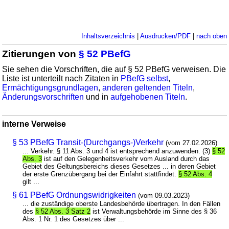
Inhaltsverzeichnis
|
Ausdrucken/PDF
|
nach oben
Zitierungen von
§ 52 PBefG
Sie sehen die Vorschriften, die auf § 52 PBefG verweisen. Die
Liste ist unterteilt nach Zitaten in
PBefG selbst
,
Ermächtigungsgrundlagen
,
anderen geltenden Titeln
,
Änderungsvorschriften
und in
aufgehobenen Titeln
.
interne Verweise
§ 53 PBefG Transit-(Durchgangs-)Verkehr
(vom 27.02.2026)
... Verkehr. § 11 Abs. 3 und 4 ist entsprechend anzuwenden. (3)
§ 52
Abs. 3
ist auf den Gelegenheitsverkehr vom Ausland durch das
Gebiet des Geltungsbereichs dieses Gesetzes ... in deren Gebiet
der erste Grenzübergang bei der Einfahrt stattfindet.
§ 52 Abs. 4
gilt ...
§ 61 PBefG Ordnungswidrigkeiten
(vom 09.03.2023)
... die zuständige oberste Landesbehörde übertragen. In den Fällen
des
§ 52 Abs. 3 Satz 2
ist Verwaltungsbehörde im Sinne des § 36
Abs. 1 Nr. 1 des Gesetzes über ...