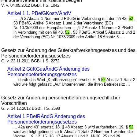
Personenverkehr mit Kraftfahrzeugen
V. v. 04.05.2012 BGBl. I S. 1042
Artikel 1 1. PBefGKostVÄndV
... „§ 2 Absatz 1 Nummer 3 PBefG in Verbindung mit den §§ 42,
52
,
53 PBefG, Artikel 5 Absatz 1 und 2 der Verordnung (EG)
Nr. 1073/2009 des Europäischen ... „§ 2 Absatz 1 Nummer 3 PBefG
in Verbindung mit den §§ 43,
52
, 53 PBefG, Artikel 5 Absatz 1 und 2
der Verordnung (EG) Nr. 1073/2009 oder Artikel 18 Absatz 5 ...
Gesetz zur Änderung des Güterkraftverkehrsgesetzes und des
Personenbeförderungsgesetzes
G. v. 22.11.2011 BGBl. I S. 2272
Artikel 2 GüKGuaÄndG Änderung des
Personenbeförderungsgesetzes
... durch das Wort „Kraftfahrzeugen" ersetzt. 6. §
52
Absatz 1 Satz 2
wird wie folgt gefasst: „Auf Unternehmen, die ihren Betriebssitz ...
Gesetz zur Änderung personenbeförderungsrechtlicher
Vorschriften
G. v. 14.12.2012 BGBl. I S. 2598
Artikel 1 PBefRÄndG Änderung des
Personenbeförderungsgesetzes
... 42a und 43" ersetzt. 18. § 48 Absatz 3 wird aufgehoben. 19. §
52
wird wie folgt geändert: a) In Absatz 1 Satz 2 Nummer 1 werden die
Wörter ... 9, 12, 15, 16, 17 Absatz 1 und 2, §§ 20, 25 und 29