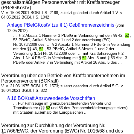
geschäftsmäßigen Personenverkehr mit Kraftfahrzeugen
(PBefGKostV)
V. v. 15.08.2001 BGBl. I S. 2168; zuletzt geändert durch Artikel 1 V. v.
04.05.2012 BGBl. I S. 1042
Anlage PBefGKostV (zu § 1) Gebührenverzeichnis
(vom
12.05.2012)
... § 2 Absatz 1 Nummer 3 PBefG in Verbindung mit den §§ 42,
52
,
53 PBefG, Artikel 5 Absatz 1 und 2 der Verordnung (EG)
Nr. 1073/2009 des ... § 2 Absatz 1 Nummer 3 PBefG in Verbindung
mit den §§ 43,
52
, 53 PBefG, Artikel 5 Absatz 1 und 2 der
Verordnung (EG) Nr. 1073/2009 oder ... mit Kraftfahrzeugen § 2
Abs. 1 Nr. 4 PBefG in Verbindung mit §
52
Abs. 3 und § 53 Abs. 3
PBefG oder Artikel 7 in Verbindung mit Artikel 16 Abs. 5 des ...
Verordnung über den Betrieb von Kraftfahrunternehmen im
Personenverkehr (BOKraft)
V. v. 21.06.1975 BGBl. I S. 1573; zuletzt geändert durch Artikel 5 G. v.
16.04.2021 BGBl. I S. 822
§ 16 BOKraft Anzuwendende Vorschriften
... Für Fahrzeuge im grenzüberschreitenden Verkehr und
Transitverkehr (§§
52
und 53 des Personenbeförderungsgesetzes)
mit Staaten außerhalb der Europäischen ...
Verordnung zur Durchführung der Verordnung Nr.
117/66/EWG, der Verordnung (EWG) Nr. 1016/68 und des