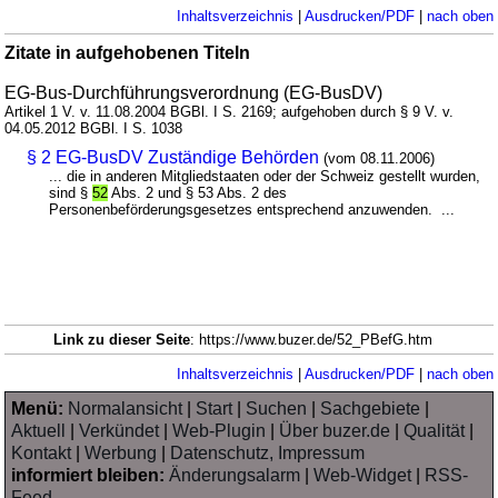
Inhaltsverzeichnis
|
Ausdrucken/PDF
|
nach oben
Zitate in aufgehobenen Titeln
EG-Bus-Durchführungsverordnung (EG-BusDV)
Artikel 1 V. v. 11.08.2004 BGBl. I S. 2169; aufgehoben durch § 9 V. v.
04.05.2012 BGBl. I S. 1038
§ 2 EG-BusDV Zuständige Behörden
(vom 08.11.2006)
... die in anderen Mitgliedstaaten oder der Schweiz gestellt wurden,
sind §
52
Abs. 2 und § 53 Abs. 2 des
Personenbeförderungsgesetzes entsprechend anzuwenden. ...
Link zu dieser Seite
: https://www.buzer.de/52_PBefG.htm
Inhaltsverzeichnis
|
Ausdrucken/PDF
|
nach oben
Menü:
Normalansicht
|
Start
|
Suchen
|
Sachgebiete
|
Aktuell
|
Verkündet
|
Web-Plugin
|
Über buzer.de
|
Qualität
|
Kontakt
|
Werbung
|
Datenschutz, Impressum
informiert bleiben:
Änderungsalarm
|
Web-Widget
|
RSS-
Feed