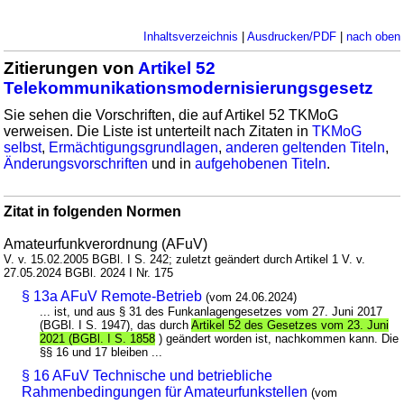
Inhaltsverzeichnis
|
Ausdrucken/PDF
|
nach oben
Zitierungen von
Artikel 52
Telekommunikationsmodernisierungsgesetz
Sie sehen die Vorschriften, die auf Artikel 52 TKMoG
verweisen. Die Liste ist unterteilt nach Zitaten in
TKMoG
selbst
,
Ermächtigungsgrundlagen
,
anderen geltenden Titeln
,
Änderungsvorschriften
und in
aufgehobenen Titeln
.
Zitat in folgenden Normen
Amateurfunkverordnung (AFuV)
V. v. 15.02.2005 BGBl. I S. 242; zuletzt geändert durch Artikel 1 V. v.
27.05.2024 BGBl. 2024 I Nr. 175
§ 13a AFuV Remote-Betrieb
(vom 24.06.2024)
... ist, und aus § 31 des Funkanlagengesetzes vom 27. Juni 2017
(BGBl. I S. 1947), das durch
Artikel 52 des Gesetzes vom 23. Juni
2021 (BGBl. I S. 1858
) geändert worden ist, nachkommen kann. Die
§§ 16 und 17 bleiben ...
§ 16 AFuV Technische und betriebliche
Rahmenbedingungen für Amateurfunkstellen
(vom