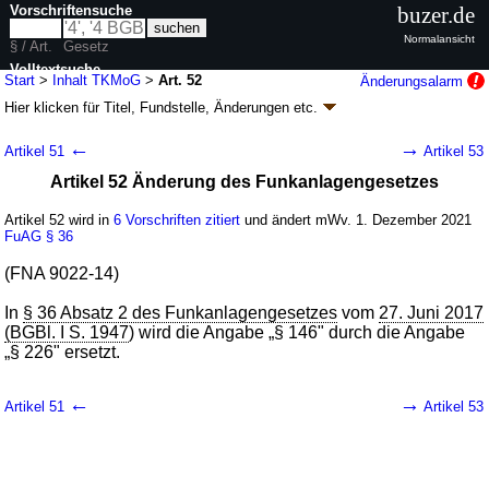
Vorschriftensuche
buzer.de
Normalansicht
§ / Art.
Gesetz
Volltextsuche
Start
>
Inhalt TKMoG
>
Art. 52
Änderungsalarm
Hier klicken für
Titel, Fundstelle, Änderungen
etc.
nur in TKMoG
Artikel 52 -
←
→
Artikel 51
Artikel 53
Telekommunikationsmodernisierungsgesetz
Artikel 52 Änderung des Funkanlagengesetzes
(TKMoG
k.a.Abk.
)
G. v. 23.06.2021
BGBl. I S. 1858
, 2022 BGBl. I S. 1045 (
Nr. 35
)
Artikel 52 wird in
6 Vorschriften zitiert
und ändert mWv. 1. Dezember 2021
Geltung ab 01.12.2021, abweichend siehe
Artikel 61
; FNA: 900-17/1
FuAG
§ 36
Deutsche Post AG, Deutsche Postbank AG, Deutsche Telekom AG
61 Änderungen
|
Drucksachen / Entwurf / Begründung
|
(FNA 9022-14)
wird in 47 Vorschriften zitiert
In
§ 36 Absatz 2 des Funkanlagengesetzes
vom
27. Juni 2017
(BGBl. I S. 1947
) wird die Angabe „§ 146" durch die Angabe
„§ 226" ersetzt.
←
→
Artikel 51
Artikel 53