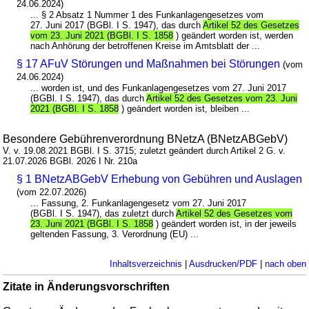
24.06.2024)
... § 2 Absatz 1 Nummer 1 des Funkanlagengesetzes vom
27. Juni 2017 (BGBl. I S. 1947), das durch
Artikel 52 des Gesetzes
vom 23. Juni 2021 (BGBl. I S. 1858
) geändert worden ist, werden
nach Anhörung der betroffenen Kreise im Amtsblatt der ...
§ 17 AFuV Störungen und Maßnahmen bei Störungen
(vom
24.06.2024)
... worden ist, und des Funkanlagengesetzes vom 27. Juni 2017
(BGBl. I S. 1947), das durch
Artikel 52 des Gesetzes vom 23. Juni
2021 (BGBl. I S. 1858
) geändert worden ist, bleiben ...
Besondere Gebührenverordnung BNetzA (BNetzABGebV)
V. v. 19.08.2021 BGBl. I S. 3715; zuletzt geändert durch Artikel 2 G. v.
21.07.2026 BGBl. 2026 I Nr. 210a
§ 1 BNetzABGebV Erhebung von Gebühren und Auslagen
(vom 22.07.2026)
... Fassung, 2. Funkanlagengesetz vom 27. Juni 2017
(BGBl. I S. 1947), das zuletzt durch
Artikel 52 des Gesetzes vom
23. Juni 2021 (BGBl. I S. 1858
) geändert worden ist, in der jeweils
geltenden Fassung, 3. Verordnung (EU) ...
Inhaltsverzeichnis
|
Ausdrucken/PDF
|
nach oben
Zitate in Änderungsvorschriften