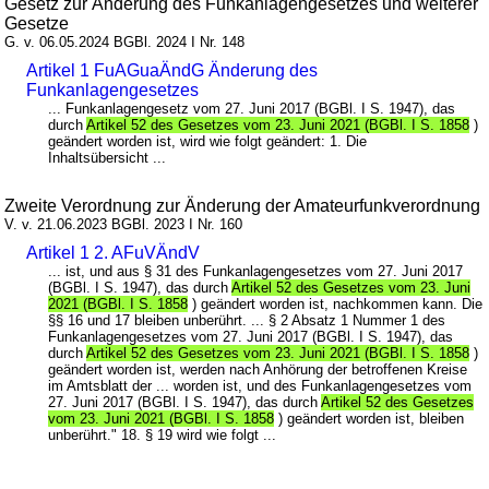
Gesetz zur Änderung des Funkanlagengesetzes und weiterer
Gesetze
G. v. 06.05.2024 BGBl. 2024 I Nr. 148
Artikel 1 FuAGuaÄndG Änderung des
Funkanlagengesetzes
... Funkanlagengesetz vom 27. Juni 2017 (BGBl. I S. 1947), das
durch
Artikel 52 des Gesetzes vom 23. Juni 2021 (BGBl. I S. 1858
)
geändert worden ist, wird wie folgt geändert: 1. Die
Inhaltsübersicht ...
Zweite Verordnung zur Änderung der Amateurfunkverordnung
V. v. 21.06.2023 BGBl. 2023 I Nr. 160
Artikel 1 2. AFuVÄndV
... ist, und aus § 31 des Funkanlagengesetzes vom 27. Juni 2017
(BGBl. I S. 1947), das durch
Artikel 52 des Gesetzes vom 23. Juni
2021 (BGBl. I S. 1858
) geändert worden ist, nachkommen kann. Die
§§ 16 und 17 bleiben unberührt. ... § 2 Absatz 1 Nummer 1 des
Funkanlagengesetzes vom 27. Juni 2017 (BGBl. I S. 1947), das
durch
Artikel 52 des Gesetzes vom 23. Juni 2021 (BGBl. I S. 1858
)
geändert worden ist, werden nach Anhörung der betroffenen Kreise
im Amtsblatt der ... worden ist, und des Funkanlagengesetzes vom
27. Juni 2017 (BGBl. I S. 1947), das durch
Artikel 52 des Gesetzes
vom 23. Juni 2021 (BGBl. I S. 1858
) geändert worden ist, bleiben
unberührt." 18. § 19 wird wie folgt ...