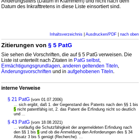
Änderungstitels (Datum in Klammern) und nicht nach dem
Datum des Inkrafttretens in diese Liste einsortiert sind.
Inhaltsverzeichnis
|
Ausdrucken/PDF
|
nach oben
Zitierungen von
§ 5 PatG
Sie sehen die Vorschriften, die auf § 5 PatG verweisen. Die
Liste ist unterteilt nach Zitaten in
PatG selbst
,
Ermächtigungsgrundlagen
,
anderen geltenden Titeln
,
Änderungsvorschriften
und in
aufgehobenen Titeln
.
interne Verweise
§ 21 PatG
(vom 01.07.2006)
... sich ergibt, daß 1. der Gegenstand des Patents nach den §§ 1 bis
5
nicht patentfähig ist, 2. das Patent die Erfindung nicht so deutlich
und ...
§ 43 PatG
(vom 18.08.2021)
... vorläufig die Schutzfähigkeit der angemeldeten Erfindung nach
den §§ 1 bis
5
und ob die Anmeldung den Anforderungen des § 34
Absatz 3 bis 5 genügt (Recherche). ...