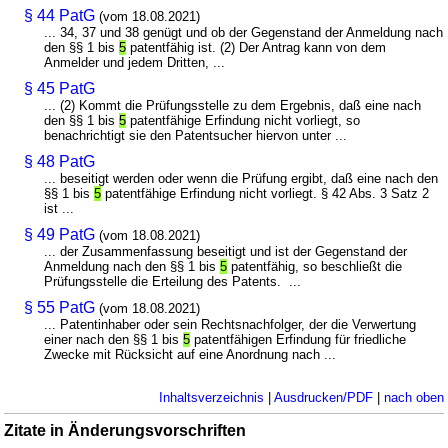
§ 44 PatG
(vom 18.08.2021)
... 34, 37 und 38 genügt und ob der Gegenstand der Anmeldung nach
den §§ 1 bis
5
patentfähig ist. (2) Der Antrag kann von dem
Anmelder und jedem Dritten, ...
§ 45 PatG
... (2) Kommt die Prüfungsstelle zu dem Ergebnis, daß eine nach
den §§ 1 bis
5
patentfähige Erfindung nicht vorliegt, so
benachrichtigt sie den Patentsucher hiervon unter ...
§ 48 PatG
... beseitigt werden oder wenn die Prüfung ergibt, daß eine nach den
§§ 1 bis
5
patentfähige Erfindung nicht vorliegt. § 42 Abs. 3 Satz 2
ist ...
§ 49 PatG
(vom 18.08.2021)
... der Zusammenfassung beseitigt und ist der Gegenstand der
Anmeldung nach den §§ 1 bis
5
patentfähig, so beschließt die
Prüfungsstelle die Erteilung des Patents. ...
§ 55 PatG
(vom 18.08.2021)
... Patentinhaber oder sein Rechtsnachfolger, der die Verwertung
einer nach den §§ 1 bis
5
patentfähigen Erfindung für friedliche
Zwecke mit Rücksicht auf eine Anordnung nach ...
Inhaltsverzeichnis
|
Ausdrucken/PDF
|
nach oben
Zitate in Änderungsvorschriften