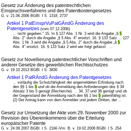
Gesetz zur Änderung des patentrechtlichen
Einspruchsverfahrens und des Patentkostengesetzes
G. v. 21.06.2006 BGBl. I S. 1318, 2737
Artikel 1 PatEinsprVuPatGÄndG Änderung des
Patentgesetzes
(vom 07.12.2006)
... nicht gegeben." 15. In § 127 Abs. 1 Nr. 3 wird die Angabe „§
5
Abs. 2" durch die Angabe „§ 5 Abs. 4" ersetzt. 16. § 133 Satz ... 127
Abs. 1 Nr. 3 wird die Angabe „§ 5 Abs. 2" durch die Angabe „§
5
Abs. 4" ersetzt. 16. § 133 Satz 2 wird wie folgt gefasst: ...
Gesetz zur Novellierung patentrechtlicher Vorschriften und
anderer Gesetze des gewerblichen Rechtsschutzes
G. v. 19.10.2013 BGBl. I S. 3830
Artikel 1 PatRÄndG Änderung des Patentgesetzes
... vorläufig die Schutzfähigkeit der angemeldeten Erfindung nach
den §§ 1 bis
5
und ob die Anmeldung den Anforderungen des § 34
Absatz 3 bis 5 genügt (Recherche). ... 34, 37 und 38 genügt und ob
der Gegenstand der Anmeldung nach den §§ 1 bis
5
patentfähig ist.
(2) Der Antrag kann von dem Anmelder und jedem Dritten, der ...
Gesetz zur Umsetzung der Akte vom 29. November 2000 zur
Revision des Übereinkommens über die Erteilung
europäischer Patente
G. v. 24.08.2007 BGBl. I S. 2166 iVm. B. v. 19.02.2008 BGBl. I S. 254