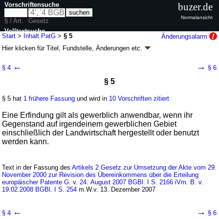
Vorschriftensuche
buzer.de
Normalansicht
§ / Art.
Gesetz
Volltextsuche
Start
>
Inhalt PatG
>
§ 5
Änderungsalarm
Hier klicken für
Titel, Fundstelle, Änderungen
etc.
nur in PatG
§ 5 - Patentgesetz (PatG)
←
→
§ 4
§ 6
neugefasst durch B. v. 16.12.1980
BGBl. 1981 I S. 1
; zuletzt geändert
§ 5
durch
Artikel 13
G. v. 20.05.2026
BGBl. 2026 I Nr. 152
Geltung ab 01.01.1981; FNA: 420-1
Patentrecht
§ 5 hat
1 frühere Fassung
und wird in
10 Vorschriften zitiert
34 weitere Fassungen
|
wird in 229 Vorschriften zitiert
Erster Abschnitt Das Patent
Eine Erfindung gilt als gewerblich anwendbar, wenn ihr
Gegenstand auf irgendeinem gewerblichen Gebiet
einschließlich der Landwirtschaft hergestellt oder benutzt
werden kann.
Text in der Fassung des
Artikels 2 Gesetz zur Umsetzung der Akte vom 29.
November 2000 zur Revision des Übereinkommens über die Erteilung
europäischer Patente G. v. 24. August 2007 BGBl. I S. 2166 iVm. B. v.
19.02.2008 BGBl. I S. 254
m.W.v. 13. Dezember 2007
←
→
§ 4
§ 6