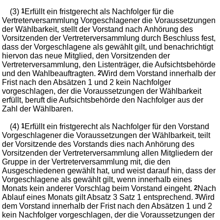
(3)
1
Erfüllt ein fristgerecht als Nachfolger für die
Vertreterversammlung Vorgeschlagener die Voraussetzungen
der Wählbarkeit, stellt der Vorstand nach Anhörung des
Vorsitzenden der Vertreterversammlung durch Beschluss fest,
dass der Vorgeschlagene als gewählt gilt, und benachrichtigt
hiervon das neue Mitglied, den Vorsitzenden der
Vertreterversammlung, den Listenträger, die Aufsichtsbehörde
und den Wahlbeauftragten.
2
Wird dem Vorstand innerhalb der
Frist nach den Absätzen 1 und 2 kein Nachfolger
vorgeschlagen, der die Voraussetzungen der Wählbarkeit
erfüllt, beruft die Aufsichtsbehörde den Nachfolger aus der
Zahl der Wählbaren.
(4)
1
Erfüllt ein fristgerecht als Nachfolger für den Vorstand
Vorgeschlagener die Voraussetzungen der Wählbarkeit, teilt
der Vorsitzende des Vorstands dies nach Anhörung des
Vorsitzenden der Vertreterversammlung allen Mitgliedern der
Gruppe in der Vertreterversammlung mit, die den
Ausgeschiedenen gewählt hat, und weist darauf hin, dass der
Vorgeschlagene als gewählt gilt, wenn innerhalb eines
Monats kein anderer Vorschlag beim Vorstand eingeht.
2
Nach
Ablauf eines Monats gilt Absatz 3 Satz 1 entsprechend.
3
Wird
dem Vorstand innerhalb der Frist nach den Absätzen 1 und 2
kein Nachfolger vorgeschlagen, der die Voraussetzungen der