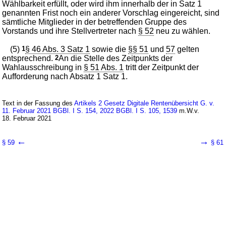
Wählbarkeit erfüllt, oder wird ihm innerhalb der in Satz 1
genannten Frist noch ein anderer Vorschlag eingereicht, sind
sämtliche Mitglieder in der betreffenden Gruppe des
Vorstands und ihre Stellvertreter nach
§ 52
neu zu wählen.
(5)
1
§ 46 Abs. 3 Satz 1
sowie die
§§ 51
und
57
gelten
entsprechend.
2
An die Stelle des Zeitpunkts der
Wahlausschreibung in
§ 51 Abs. 1
tritt der Zeitpunkt der
Aufforderung nach Absatz 1 Satz 1.
Text in der Fassung des
Artikels 2 Gesetz Digitale Rentenübersicht G. v.
11. Februar 2021 BGBl. I S. 154, 2022 BGBl. I S. 105, 1539
m.W.v.
18. Februar 2021
←
→
§ 59
§ 61