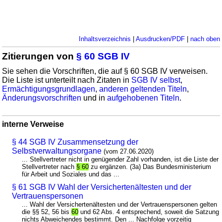
Inhaltsverzeichnis
|
Ausdrucken/PDF
|
nach oben
Zitierungen von
§ 60 SGB IV
Sie sehen die Vorschriften, die auf § 60 SGB IV verweisen.
Die Liste ist unterteilt nach Zitaten in
SGB IV selbst
,
Ermächtigungsgrundlagen
,
anderen geltenden Titeln
,
Änderungsvorschriften
und in
aufgehobenen Titeln
.
interne Verweise
§ 44 SGB IV Zusammensetzung der
Selbstverwaltungsorgane
(vom 27.06.2020)
... Stellvertreter nicht in genügender Zahl vorhanden, ist die Liste der
Stellvertreter nach
§ 60
zu ergänzen. (3a) Das Bundesministerium
für Arbeit und Soziales und das ...
§ 61 SGB IV Wahl der Versichertenältesten und der
Vertrauenspersonen
... Wahl der Versichertenältesten und der Vertrauenspersonen gelten
die §§ 52, 56 bis
60
und 62 Abs. 4 entsprechend, soweit die Satzung
nichts Abweichendes bestimmt. Den ... Nachfolge vorzeitig