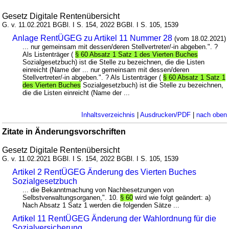
Gesetz Digitale Rentenübersicht
G. v. 11.02.2021 BGBl. I S. 154, 2022 BGBl. I S. 105, 1539
Anlage RentÜGEG zu Artikel 11 Nummer 28
(vom 18.02.2021)
... nur gemeinsam mit dessen/deren Stellvertreter/-in abgeben.". ?
Als Listenträger (
§ 60 Absatz 1 Satz 1 des Vierten Buches
Sozialgesetzbuch) ist die Stelle zu bezeichnen, die die Listen
einreicht (Name der ... nur gemeinsam mit dessen/deren
Stellvertreter/-in abgeben.". ? Als Listenträger (
§ 60 Absatz 1 Satz 1
des Vierten Buches
Sozialgesetzbuch) ist die Stelle zu bezeichnen,
die die Listen einreicht (Name der ...
Inhaltsverzeichnis
|
Ausdrucken/PDF
|
nach oben
Zitate in Änderungsvorschriften
Gesetz Digitale Rentenübersicht
G. v. 11.02.2021 BGBl. I S. 154, 2022 BGBl. I S. 105, 1539
Artikel 2 RentÜGEG Änderung des Vierten Buches
Sozialgesetzbuch
... die Bekanntmachung von Nachbesetzungen von
Selbstverwaltungsorganen,". 10.
§ 60
wird wie folgt geändert: a)
Nach Absatz 1 Satz 1 werden die folgenden Sätze ...
Artikel 11 RentÜGEG Änderung der Wahlordnung für die
Sozialversicherung