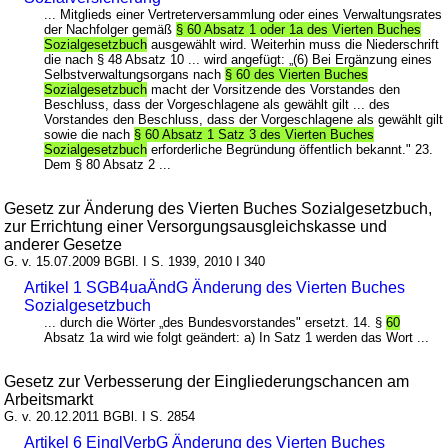
... Mitglieds einer Vertreterversammlung oder eines Verwaltungsrates
der Nachfolger gemäß
§ 60 Absatz 1 oder 1a des Vierten Buches
Sozialgesetzbuch
ausgewählt wird. Weiterhin muss die Niederschrift
die nach § 48 Absatz 10 ... wird angefügt: „(6) Bei Ergänzung eines
Selbstverwaltungsorgans nach
§ 60 des Vierten Buches
Sozialgesetzbuch
macht der Vorsitzende des Vorstandes den
Beschluss, dass der Vorgeschlagene als gewählt gilt ... des
Vorstandes den Beschluss, dass der Vorgeschlagene als gewählt gilt
sowie die nach
§ 60 Absatz 1 Satz 3 des Vierten Buches
Sozialgesetzbuch
erforderliche Begründung öffentlich bekannt." 23.
Dem § 80 Absatz 2 ...
Gesetz zur Änderung des Vierten Buches Sozialgesetzbuch,
zur Errichtung einer Versorgungsausgleichskasse und
anderer Gesetze
G. v. 15.07.2009 BGBl. I S. 1939, 2010 I 340
Artikel 1 SGB4uaÄndG Änderung des Vierten Buches
Sozialgesetzbuch
... durch die Wörter „des Bundesvorstandes" ersetzt. 14. §
60
Absatz 1a wird wie folgt geändert: a) In Satz 1 werden das Wort ...
Gesetz zur Verbesserung der Eingliederungschancen am
Arbeitsmarkt
G. v. 20.12.2011 BGBl. I S. 2854
Artikel 6 EinglVerbG Änderung des Vierten Buches