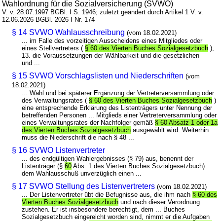
Wahlordnung für die Sozialversicherung (SVWO)
V. v. 28.07.1997 BGBl. I S. 1946; zuletzt geändert durch Artikel 1 V. v.
12.06.2026 BGBl. 2026 I Nr. 174
§ 14 SVWO Wahlausschreibung
(vom 18.02.2021)
... im Falle des vorzeitigen Ausscheidens eines Mitgliedes oder
eines Stellvertreters (
§ 60 des Vierten Buches Sozialgesetzbuch
),
13. die Voraussetzungen der Wählbarkeit und die gesetzlichen
und ...
§ 15 SVWO Vorschlagslisten und Niederschriften
(vom
18.02.2021)
... Wahl und bei späterer Ergänzung der Vertreterversammlung oder
des Verwaltungsrates (
§ 60 des Vierten Buches Sozialgesetzbuch
)
eine entsprechende Erklärung des Listenträgers unter Nennung der
betreffenden Personen ... Mitglieds einer Vertreterversammlung oder
eines Verwaltungsrates der Nachfolger gemäß
§ 60 Absatz 1 oder 1a
des Vierten Buches Sozialgesetzbuch
ausgewählt wird. Weiterhin
muss die Niederschrift die nach § 48 ...
§ 16 SVWO Listenvertreter
... des endgültigen Wahlergebnisses (§ 79) aus, benennt der
Listenträger (§
60
Abs. 1 des Vierten Buches Sozialgesetzbuch)
dem Wahlausschuß unverzüglich einen ...
§ 17 SVWO Stellung des Listenvertreters
(vom 18.02.2021)
... Der Listenvertreter übt die Befugnisse aus, die ihm nach
§ 60 des
Vierten Buches Sozialgesetzbuch
und nach dieser Verordnung
zustehen. Er ist insbesondere berechtigt, dem ... Buches
Sozialgesetzbuch eingereicht worden sind, nimmt er die Aufgaben