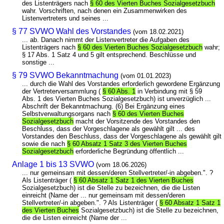
des Listenträgers nach
§ 60 des Vierten Buches Sozialgesetzbuch
wahr. Vorschriften, nach denen ein Zusammenwirken des
Listenvertreters und seines ...
§ 77 SVWO Wahl des Vorstandes
(vom 18.02.2021)
... ab. Danach nimmt der Listenvertreter die Aufgaben des
Listenträgers nach
§ 60 des Vierten Buches Sozialgesetzbuch
wahr;
§ 17 Abs. 1 Satz 4 und 5 gilt entsprechend. Beschlüsse und
sonstige ...
§ 79 SVWO Bekanntmachung
(vom 01.01.2023)
... durch die Wahl des Vorstandes erforderlich gewordene Ergänzung
der Vertreterversammlung (
§ 60 Abs. 1
in Verbindung mit § 59
Abs. 1 des Vierten Buches Sozialgesetzbuch) ist unverzüglich ...
Abschrift der Bekanntmachung. (6) Bei Ergänzung eines
Selbstverwaltungsorgans nach
§ 60 des Vierten Buches
Sozialgesetzbuch
macht der Vorsitzende des Vorstandes den
Beschluss, dass der Vorgeschlagene als gewählt gilt ... des
Vorstandes den Beschluss, dass der Vorgeschlagene als gewählt gilt
sowie die nach
§ 60 Absatz 1 Satz 3 des Vierten Buches
Sozialgesetzbuch
erforderliche Begründung öffentlich ...
Anlage 1 bis 13 SVWO
(vom 18.06.2026)
... nur gemeinsam mit dessen/deren Stellvertreter/-in abgeben.". ?
Als Listenträger (
§ 60 Absatz 1 Satz 1 des Vierten Buches
Sozialgesetzbuch) ist die Stelle zu bezeichnen, die die Listen
einreicht (Name der ... nur gemeinsam mit dessen/deren
Stellvertreter/-in abgeben.". ? Als Listenträger (
§ 60 Absatz 1 Satz 1
des Vierten Buches
Sozialgesetzbuch) ist die Stelle zu bezeichnen,
die die Listen einreicht (Name der ...