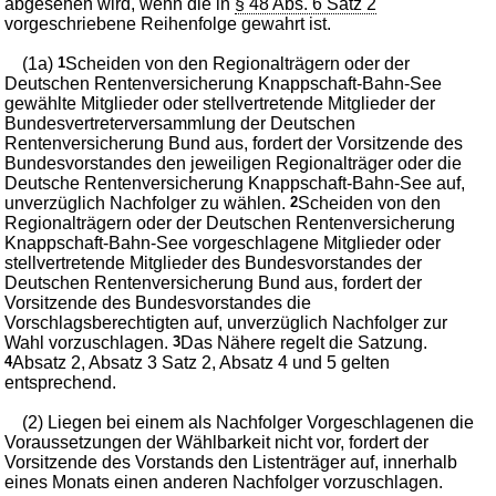
abgesehen wird, wenn die in
§ 48 Abs. 6 Satz 2
vorgeschriebene Reihenfolge gewahrt ist.
(1a)
1
Scheiden von den Regionalträgern oder der
Deutschen Rentenversicherung Knappschaft-Bahn-See
gewählte Mitglieder oder stellvertretende Mitglieder der
Bundesvertreterversammlung der Deutschen
Rentenversicherung Bund aus, fordert der Vorsitzende des
Bundesvorstandes den jeweiligen Regionalträger oder die
Deutsche Rentenversicherung Knappschaft-Bahn-See auf,
unverzüglich Nachfolger zu wählen.
2
Scheiden von den
Regionalträgern oder der Deutschen Rentenversicherung
Knappschaft-Bahn-See vorgeschlagene Mitglieder oder
stellvertretende Mitglieder des Bundesvorstandes der
Deutschen Rentenversicherung Bund aus, fordert der
Vorsitzende des Bundesvorstandes die
Vorschlagsberechtigten auf, unverzüglich Nachfolger zur
Wahl vorzuschlagen.
3
Das Nähere regelt die Satzung.
4
Absatz 2, Absatz 3 Satz 2, Absatz 4 und 5 gelten
entsprechend.
(2) Liegen bei einem als Nachfolger Vorgeschlagenen die
Voraussetzungen der Wählbarkeit nicht vor, fordert der
Vorsitzende des Vorstands den Listenträger auf, innerhalb
eines Monats einen anderen Nachfolger vorzuschlagen.