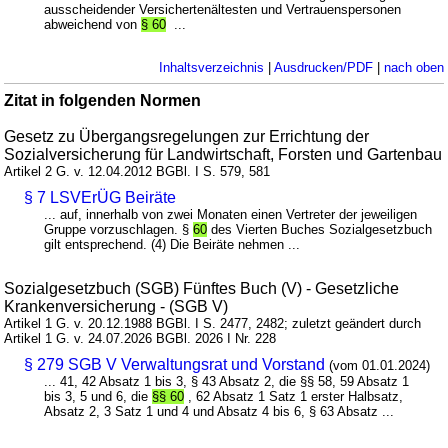
ausscheidender Versichertenältesten und Vertrauenspersonen
abweichend von
§ 60
...
Inhaltsverzeichnis
|
Ausdrucken/PDF
|
nach oben
Zitat in folgenden Normen
Gesetz zu Übergangsregelungen zur Errichtung der
Sozialversicherung für Landwirtschaft, Forsten und Gartenbau
Artikel 2 G. v. 12.04.2012 BGBl. I S. 579, 581
§ 7 LSVErÜG Beiräte
... auf, innerhalb von zwei Monaten einen Vertreter der jeweiligen
Gruppe vorzuschlagen. §
60
des Vierten Buches Sozialgesetzbuch
gilt entsprechend. (4) Die Beiräte nehmen ...
Sozialgesetzbuch (SGB) Fünftes Buch (V) - Gesetzliche
Krankenversicherung - (SGB V)
Artikel 1 G. v. 20.12.1988 BGBl. I S. 2477, 2482; zuletzt geändert durch
Artikel 1 G. v. 24.07.2026 BGBl. 2026 I Nr. 228
§ 279 SGB V Verwaltungsrat und Vorstand
(vom 01.01.2024)
... 41, 42 Absatz 1 bis 3, § 43 Absatz 2, die §§ 58, 59 Absatz 1
bis 3, 5 und 6, die
§§ 60
, 62 Absatz 1 Satz 1 erster Halbsatz,
Absatz 2, 3 Satz 1 und 4 und Absatz 4 bis 6, § 63 Absatz ...