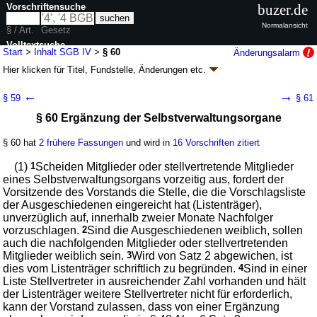
Vorschriftensuche
buzer.de
Normalansicht
§ / Art.
Gesetz
Volltextsuche
Start
>
Inhalt SGB IV
>
§ 60
Änderungsalarm
Hier klicken für
Titel, Fundstelle, Änderungen
etc.
nur in SGB IV
§ 60 - Viertes Buch Sozialgesetzbuch (SGB IV) -
←
→
§ 59
§ 61
Gemeinsame Vorschriften für die
§ 60 Ergänzung der Selbstverwaltungsorgane
Sozialversicherung - (SGB IV)
neugefasst durch B. v. 12.11.2009
BGBl. I S. 3710
, 3973, 2011 I 363;
§ 60 hat
2 frühere Fassungen
und wird in
16 Vorschriften zitiert
zuletzt geändert durch
Artikel 2
G. v. 24.07.2026
BGBl. 2026 I Nr. 228
Geltung ab 01.07.1977; FNA: 860-4-1
Sozialgesetzbuch
(1)
1
Scheiden Mitglieder oder stellvertretende Mitglieder
202 weitere Fassungen
|
wird in 1127 Vorschriften zitiert
eines Selbstverwaltungsorgans vorzeitig aus, fordert der
Vorsitzende des Vorstands die Stelle, die die Vorschlagsliste
Vierter Abschnitt Träger der Sozialversicherung
der Ausgeschiedenen eingereicht hat (Listenträger),
Zweiter Titel Zusammensetzung, Wahl und Verfahren
unverzüglich auf, innerhalb zweier Monate Nachfolger
der Selbstverwaltungsorgane, Versichertenältesten
vorzuschlagen.
2
Sind die Ausgeschiedenen weiblich, sollen
und Vertrauenspersonen
auch die nachfolgenden Mitglieder oder stellvertretenden
Mitglieder weiblich sein.
3
Wird von Satz 2 abgewichen, ist
dies vom Listenträger schriftlich zu begründen.
4
Sind in einer
Liste Stellvertreter in ausreichender Zahl vorhanden und hält
der Listenträger weitere Stellvertreter nicht für erforderlich,
kann der Vorstand zulassen, dass von einer Ergänzung