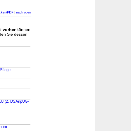
cken/PDF
|
nach oben
d
vorher
können
nden Sie dessen
 Pflege
 EU (2. DSAnpUG-
m im