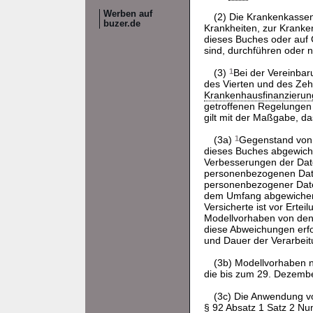
Werben auf
(2) Die Krankenkasse
buzer.de
Krankheiten, zur Kranke
dieses Buches oder auf 
sind, durchführen oder 
(3)
1
Bei der Vereinba
des Vierten und des Zehn
Krankenhausfinanzierun
getroffenen Regelungen 
gilt mit der Maßgabe, d
(3a)
1
Gegenstand von 
dieses Buches abgewiche
Verbesserungen der Date
personenbezogenen Dat
personenbezogener Daten 
dem Umfang abgewichen w
Versicherte ist vor Ertei
Modellvorhaben von den
diese Abweichungen erfo
und Dauer der Verarbeit
(3b) Modellvorhaben 
die bis zum 29. Dezemb
(3c) Die Anwendung v
§ 92 Absatz 1 Satz 2 N