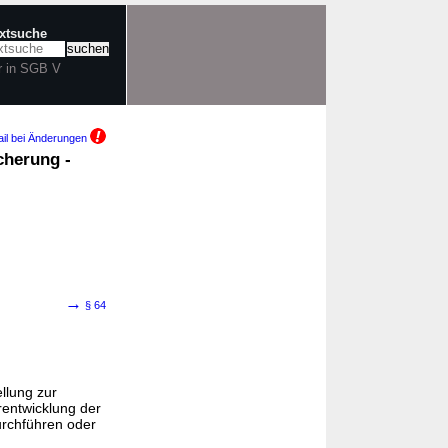
extsuche
r in SGB V
il bei Änderungen
cherung -
→
§ 64
llung zur
rentwicklung der
urchführen oder