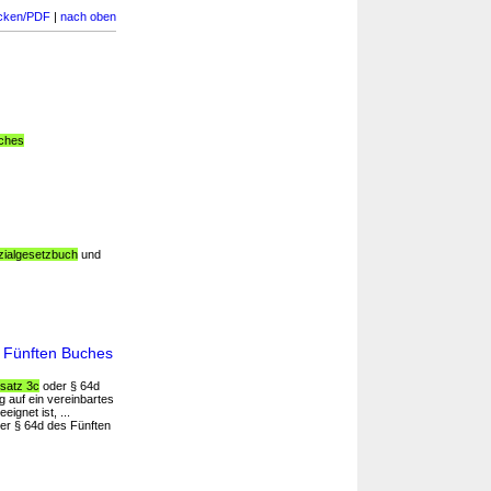
cken/PDF
|
nach oben
uches
zialgesetzbuch
und
 Fünften Buches
satz 3c
oder § 64d
g auf ein vereinbartes
gnet ist, ...
er § 64d des Fünften