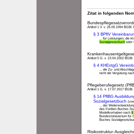
Zitat in folgenden No
Bundespflegesatzverord
Artikel 1 V. v. 26.09.1994 BGBl. 
§ 3 BPflV Vereinbar
... für Leistungen, di
Sozialgesetzbuch
oder 
Krankenhausentgeltges
Artikel 5 G. v. 23.04.2002 BGBl.
§ 4 KHEntgG Vereinb
... die Zu- und Abschlä
nicht die Vergütung nac
Pflegeberufegesetz (Pfl
Artikel 1 G. v. 17.07.2017 BGBl.
§ 14 PflBG Ausbildu
Sozialgesetzbuch
(vo
... der Weiterentwickl
des Fünften Buches Sozi
Modellvorhaben nach
§
Bundesministerium für 
Buches Sozialgesetzbuc
Risikostruktur-Ausgleic