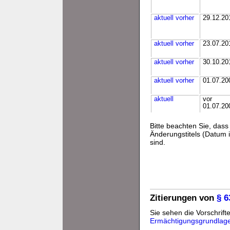
aktuell
vorher
29.12.20
aktuell
vorher
23.07.20
aktuell
vorher
30.10.20
aktuell
vorher
01.07.20
aktuell
vor
01.07.20
Bitte beachten Sie, da
Änderungstitels (Datum i
sind.
Zitierungen von
§ 
Sie sehen die Vorschrifte
Ermächtigungsgrundlag