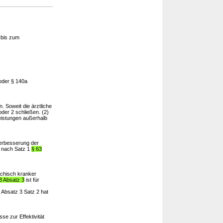
 bis zum
 oder § 140a
. Soweit die ärztliche
oder 2 schließen. (2)
eistungen außerhalb
erbesserung der
ng nach Satz 1
§ 63
chisch kranker
3 Absatz 3
ist für
h Absatz 3 Satz 2 hat
se zur Effektivität