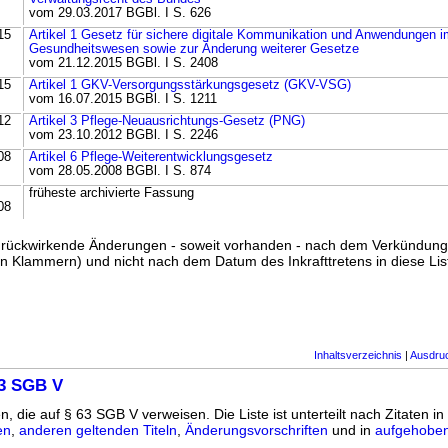
vom 29.03.2017 BGBl. I S. 626
15
Artikel 1 Gesetz für sichere digitale Kommunikation und Anwendungen i
Gesundheitswesen sowie zur Änderung weiterer Gesetze
vom 21.12.2015 BGBl. I S. 2408
15
Artikel 1 GKV-Versorgungsstärkungsgesetz (GKV-VSG)
vom 16.07.2015 BGBl. I S. 1211
12
Artikel 3 Pflege-Neuausrichtungs-Gesetz (PNG)
vom 23.10.2012 BGBl. I S. 2246
08
Artikel 6 Pflege-Weiterentwicklungsgesetz
vom 28.05.2008 BGBl. I S. 874
früheste archivierte Fassung
08
ss rückwirkende Änderungen - soweit vorhanden - nach dem Verkündun
n Klammern) und nicht nach dem Datum des Inkrafttretens in diese List
Inhaltsverzeichnis
|
Ausdru
63 SGB V
n, die auf § 63 SGB V verweisen. Die Liste ist unterteilt nach Zitaten in
en
,
anderen geltenden Titeln
,
Änderungsvorschriften
und in
aufgehoben