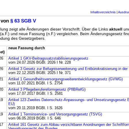
Inhaltsverzeichnis
|
Ausdru
 von
§ 63 SGB V
lung zeigt alle Änderungen dieser Vorschrift. Über die Links
aktuell
un
g (a.F.) und neue Fassung (n.F.) vergleichen. Beim Änderungsgesetz fi
ündung des Gesetzgebers.
neue Fassung durch
et)
26
Artikel 1 GKV-Beitragssatzstabilisierungsgesetz
vom 24.07.2026 BGBl. 2026 I Nr. 228
26
Artikel 3 Gesetz zur Befugniserweiterung und Entbürokratisierung in der
vom 22.12.2025 BGBl. 2025 I Nr. 371
21
Artikel 1 Gesundheitsversorgungsweiterentwicklungsgesetz (GVWG)
vom 11.07.2021 BGBl. I S. 2754
20
Artikel 3 Pflegeberufereformgesetz (PflBRefG)
vom 17.07.2017 BGBl. I S. 2581
19
Artikel 123 Zweites Datenschutz-Anpassungs- und Umsetzungsgesetz
EU)
vom 20.11.2019 BGBl. I S. 1626
19
Artikel 1 Terminservice- und Versorgungsgesetz (TSVG)
vom 06.05.2019 BGBl. I S. 646
17
Artikel 161 Gesetz zum Abbau verzichtbarer Anordnungen der Schriftfor
Verwaltungsrecht des Bundes