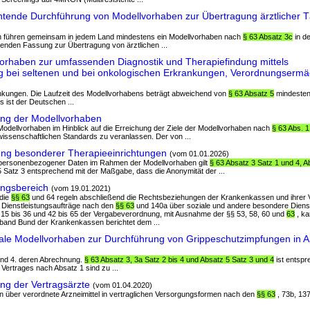
htende Durchführung von Modellvorhaben zur Übertragung ärztlicher T
en führen gemeinsam in jedem Land mindestens ein Modellvorhaben nach
§ 63 Absatz 3c
in d
enden Fassung zur Übertragung von ärztlichen ...
orhaben zur umfassenden Diagnostik und Therapiefindung mittels
bei seltenen und bei onkologischen Erkrankungen, Verordnungsermä
ankungen. Die Laufzeit des Modellvorhabens beträgt abweichend von
§ 63 Absatz 5
mindestens
 ist der Deutschen ...
ng der Modellvorhaben
Modellvorhaben im Hinblick auf die Erreichung der Ziele der Modellvorhaben nach
§ 63 Abs. 1
issenschaftlichen Standards zu veranlassen. Der von ...
ng besonderer Therapieeinrichtungen
(vom 01.01.2026)
ng personenbezogener Daten im Rahmen der Modellvorhaben gilt
§ 63 Absatz 3 Satz 1 und 4, A
Satz 3 entsprechend mit der Maßgabe, dass die Anonymität der ...
ngsbereich
(vom 19.01.2021)
 die
§§ 63
und 64 regeln abschließend die Rechtsbeziehungen der Krankenkassen und ihrer Ve
r Dienstleistungsaufträge nach den
§§ 63
und 140a über soziale und andere besondere Dienst
. 15 bis 36 und 42 bis 65 der Vergabeverordnung, mit Ausnahme der §§ 53, 58, 60 und
63
, k
band Bund der Krankenkassen berichtet dem ...
ale Modellvorhaben zur Durchführung von Grippeschutzimpfungen in 
 und 4. deren Abrechnung.
§ 63 Absatz 3, 3a Satz 2 bis 4 und Absatz 5 Satz 3 und 4
ist entsp
 Vertrages nach Absatz 1 sind zu ...
ng der Vertragsärzte
(vom 01.04.2020)
n über verordnete Arzneimittel in vertraglichen Versorgungsformen nach den
§§ 63
, 73b, 137