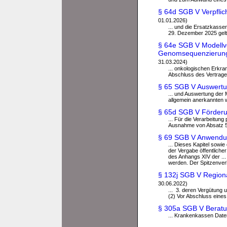
§ 64d SGB V Verpflic
01.01.2026)
... und die Ersatzkass
29. Dezember 2025 gelt
§ 64e SGB V Modellv
Genomsequenzierung 
31.03.2024)
... onkologischen Erkr
Abschluss des Vertrages
§ 65 SGB V Auswertu
... und Auswertung der 
allgemein anerkannten w
§ 65d SGB V Förderu
... Für die Verarbeitu
Ausnahme von Absatz 5 
§ 69 SGB V Anwendu
... Dieses Kapitel sowie
der Vergabe öffentliche
des Anhangs XIV der ..
werden. Der Spitzenver
§ 132j SGB V Region
30.06.2022)
... 3. deren Vergütung
(2) Vor Abschluss eines
§ 305a SGB V Beratu
... Krankenkassen Date