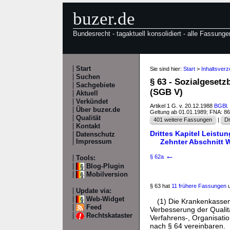
buzer.de
Bundesrecht - tagaktuell konsolidiert - alle Fassunge
Start
Sie sind hier:
Start
>
Inhaltsver
Suchen
§ 63 - Sozialgeset
Sachgebiete
(SGB V)
Aktuell
Verkündet
Artikel 1 G. v. 20.12.1988
BGBl. 
Über buzer.de
Geltung ab 01.01.1989; FNA: 8
Qualität
401 weitere Fassungen
|
Dr
Kontakt
Drittes Kapitel Leist
Datenschutz
Zehnter Abschnitt 
Impressum
←
§ 62a
Tools:
Blog-Plugin
Mobilversion
§ 63 hat
11 frühere Fassungen
u
Update via:
Web-Widget
(1) Die Krankenkassen
Feed
Verbesserung der Qualit
Rechtskataster
Verfahrens-, Organisati
nach
§ 64
vereinbaren.