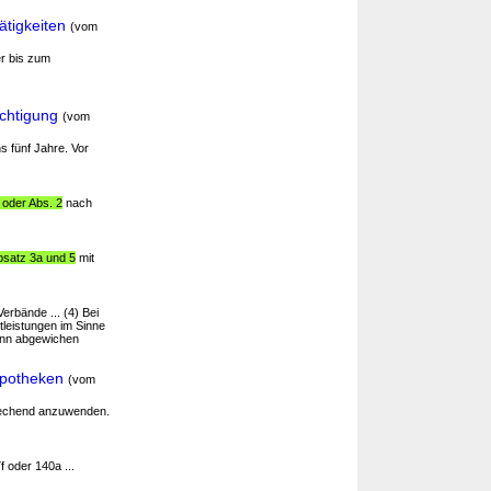
ätigkeiten
(vom
er bis zum
chtigung
(vom
 fünf Jahre. Vor
 oder Abs. 2
nach
bsatz 3a und 5
mit
rbände ... (4) Bei
leistungen im Sinne
ann abgewichen
Apotheken
(vom
rechend anzuwenden.
f oder 140a ...