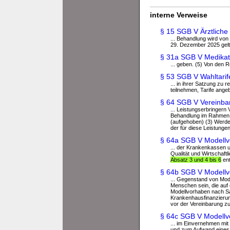
interne Verweise
§ 15 SGB V Ärztliche
... Behandlung wird von
29. Dezember 2025 gelt
§ 31a SGB V Medikat
... geben. (5) Von den 
§ 53 SGB V Wahltarif
... in ihrer Satzung zu
teilnehmen, Tarife ange
§ 64 SGB V Vereinbar
... Leistungserbringer
Behandlung im Rahmen d
(aufgehoben) (3) Werde
der für diese Leistungen
§ 64a SGB V Modellv
... der Krankenkassen
Qualität und Wirtschaftl
Absatz 3 und 4 bis 6
ent
§ 64b SGB V Modellv
... Gegenstand von Mo
Menschen sein, die auf 
Modellvorhaben nach Sa
Krankenhausfinanzieru
vor der Vereinbarung zu 
§ 64c SGB V Modell
... im Einvernehmen mi
und zum Aufwand eines 