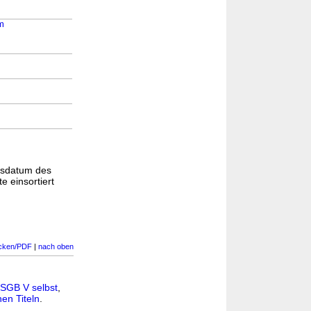
m
gsdatum des
e einsortiert
cken/PDF
|
nach oben
SGB V selbst
,
en Titeln
.