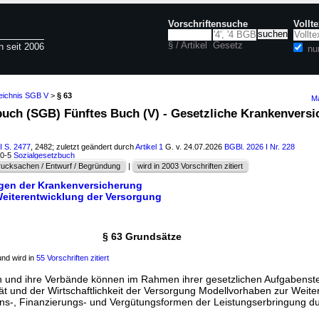
Vorschriftensuche
Vollt
§ / Artikel
Gesetz
n seit 2006
nu
zeichnis SGB V
>
§ 63
Ma
zbuch (SGB) Fünftes Buch (V) - Gesetzliche Krankenversi
I S. 2477
, 2482; zuletzt geändert durch
Artikel 1
G. v. 24.07.2026
BGBl. 2026 I Nr. 228
60-5
Sozialgesetzbuch
ucksachen / Entwurf / Begründung
|
wird in 2003 Vorschriften zitiert
ungen der Krankenversicherung
Weiterentwicklung der Versorgung
§ 63 Grundsätze
nd wird in
55 Vorschriften zitiert
 und ihre Verbände können im Rahmen ihrer gesetzlichen Aufgabenste
ät und der Wirtschaftlichkeit der Versorgung Modellvorhaben zur Weite
ons-, Finanzierungs- und Vergütungsformen der Leistungserbringung d