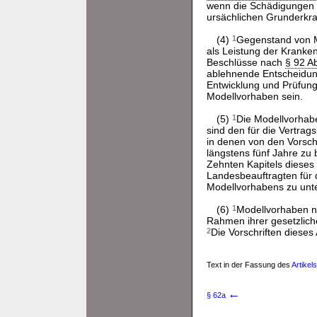
wenn die Schädigungen 
ursächlichen Grunderkr
(4)
1
Gegenstand von M
als Leistung der Kran
Beschlüsse nach
§ 92 Ab
ablehnende Entscheidun
Entwicklung und Prüfung
Modellvorhaben sein.
(5)
1
Die Modellvorhabe
sind den für die Vertra
in denen von den Vorsch
längstens fünf Jahre zu 
Zehnten Kapitels dieses
Landesbeauftragten für d
Modellvorhabens zu unte
(6)
1
Modellvorhaben n
Rahmen ihrer gesetzlich
2
Die Vorschriften dieses
Text in der Fassung des
Artikel
←
§ 62a