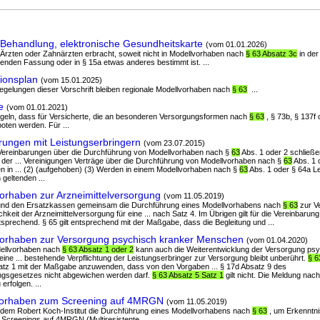
 Behandlung, elektronische Gesundheitskarte
(vom 01.01.2026)
 Ärzten oder Zahnärzten erbracht, soweit nicht in Modellvorhaben nach
§ 63 Absatz 3c
in der
enden Fassung oder in § 15a etwas anderes bestimmt ist. ...
ionsplan
(vom 15.01.2025)
Regelungen dieser Vorschrift bleiben regionale Modellvorhaben nach
§ 63
...
e
(vom 01.01.2021)
 regeln, dass für Versicherte, die an besonderen Versorgungsformen nach
§ 63
, § 73b, § 137f
boten werden. Für ...
ungen mit Leistungserbringern
(vom 23.07.2015)
n Vereinbarungen über die Durchführung von Modellvorhaben nach §
63
Abs. 1 oder 2 schließen
er ... Vereinigungen Verträge über die Durchführung von Modellvorhaben nach §
63
Abs. 1 
n in ... (2) (aufgehoben) (3) Werden in einem Modellvorhaben nach §
63
Abs. 1 oder § 64a L
 geltenden ...
orhaben zur Arzneimittelversorgung
(vom 11.05.2019)
 und den Ersatzkassen gemeinsam die Durchführung eines Modellvorhabens nach
§ 63
zur V
ichkeit der Arzneimittelversorgung für eine ... nach Satz 4. Im Übrigen gilt für die Vereinbaru
sprechend. § 65 gilt entsprechend mit der Maßgabe, dass die Begleitung und ...
orhaben zur Versorgung psychisch kranker Menschen
(vom 01.04.2020)
dellvorhaben nach
§ 63 Absatz 1 oder 2
kann auch die Weiterentwicklung der Versorgung psy
eine ... bestehende Verpflichtung der Leistungserbringer zur Versorgung bleibt unberührt.
§ 6
tz 1 mit der Maßgabe anzuwenden, dass von den Vorgaben ... § 17d Absatz 9 des
ngsgesetzes nicht abgewichen werden darf.
§ 63 Absatz 5 Satz 1
gilt nicht. Die Meldung nac
erfolgen. ...
vorhaben zum Screening auf 4MRGN
(vom 11.05.2019)
t dem Robert Koch-Institut die Durchführung eines Modellvorhabens nach
§ 63
, um Erkenntnis
Screenings auf 4MRGN (Multiresistente ...