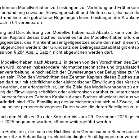
n können Modellvorhaben zu Leistungen zur Verhütung und Früherken
nbehandlung sowie bei Schwangerschaft und Mutterschaft, die nach de
Grund hiernach getroffener Regelungen keine Leistungen der Kranken
nach
§ 64
vereinbaren.
rung und Durchführung von Modellvorhaben nach Absatz 1 kann von den
ten Kapitels dieses Buches, soweit es für die Modellvorhaben erforderl
gsgesetzes
, des
Krankenhausentgeltgesetzes
sowie den nach diesen V
abgewichen werden; der Grundsatz der Beitragssatzstabilität gilt ent
ass von
§ 284 Abs. 1 Satz 4
nicht abgewichen werden darf.
Modellvorhaben nach Absatz 1, in denen von den Vorschriften des Zeh
n wird, können insbesondere informationstechnische und organisator
nverarbeitung, einschließlich der Erweiterungen der Befugnisse zur V
en sein.
2
Von den Vorschriften des Zehnten Kapitels dieses Buches zu
darf nur mit schriftlicher oder elektronischer Einwilligung des Versich
erden, der erforderlich ist, um die Ziele des Modellvorhabens zu er
lung der Einwilligung schriftlich oder elektronisch darüber zu unterrichte
 Vorschriften des Zehnten Kapitels dieses Buches abweicht und aus 
rderlich sind.
4
Die Einwilligung des Versicherten hat sich auf Zweck, In
ung seiner personenbezogenen Daten sowie die daran Beteiligten zu e
nach den Absätzen 3b oder 3c in der bis zum 29. Dezember 2025 gelt
er 2025 begonnen wurden, können weitergeführt werden.
on Heilmitteln, die nach der Richtlinie des Gemeinsamen Bundesaus
ummer 6
zur Behandlung krankheitsbedingter Schädigungen nur verordn