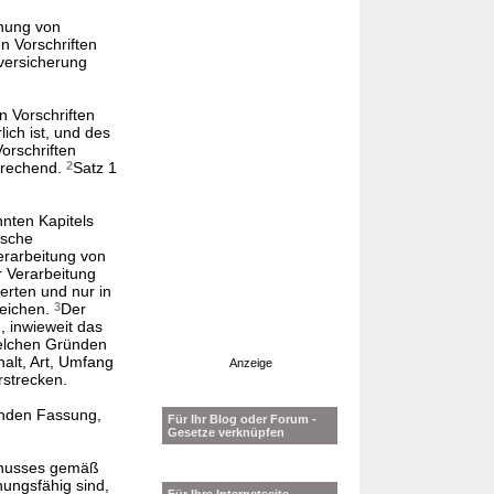
nung von
n Vorschriften
versicherung
 Vorschriften
ich ist, und des
orschriften
sprechend.
2
Satz 1
nten Kapitels
ische
erarbeitung von
r Verarbeitung
erten und nur in
reichen.
3
Der
n, inwieweit das
welchen Gründen
halt, Art, Umfang
Anzeige
rstrecken.
enden Fassung,
Für Ihr Blog oder Forum -
Gesetze verknüpfen
schusses gemäß
ungsfähig sind,