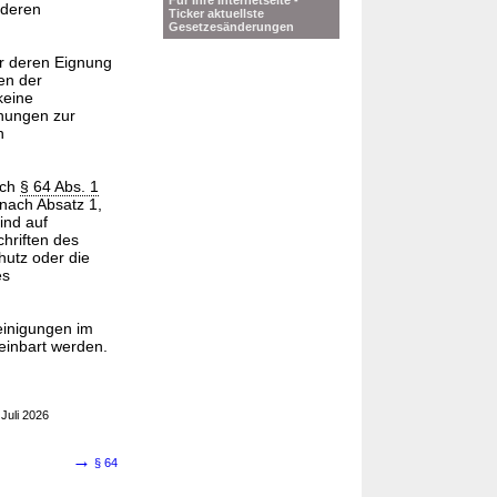
Für Ihre Internetseite -
nderen
Ticker aktuellste
Gesetzesänderungen
r deren Eignung
n der
eine
hungen zur
n
ach
§ 64 Abs. 1
nach Absatz 1,
ind auf
hriften des
hutz oder die
es
einigungen im
einbart werden.
Juli 2026
→
§ 64