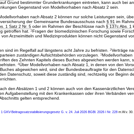
auf Grund bestimmter Grunderkrankungen eintreten, kann auch bei a
ankungen Gegenstand von Modellvorhaben nach Absatz 2 sein.
odellvorhaben nach Absatz 2 können nur solche Leistungen sein, übe
kenversicherung der Gemeinsame Bundesausschuss nach
§ 91
im Rahme
s. 1 Satz 2 Nr. 5
oder im Rahmen der Beschlüsse nach
§ 137c Abs. 1
k
g getroffen hat.
2
Fragen der biomedizinischen Forschung sowie Forsc
 von Arzneimitteln und Medizinprodukten können nicht Gegenstand vo
n sind im Regelfall auf längstens acht Jahre zu befristen.
2
Verträge n
gsparteien zuständigen Aufsichtsbehörden vorzulegen.
3
Modellvorhaben 
riften des Zehnten Kapitels dieses Buches abgewichen werden kann, s
befristen.
4
Über Modellvorhaben nach Absatz 1, in denen von den Vorsc
 Buches abgewichen wird, sind der Bundesbeauftragte für den Datensc
en Datenschutz, soweit diese zuständig sind, rechtzeitig vor Beginn d
rrichten.
ach den Absätzen 1 und 2 können auch von den Kassenärztlichen Ver
en Aufgabenstellung mit den Krankenkassen oder ihren Verbänden ver
 Abschnitts gelten entsprechend.
s 1 GKV-Beitragssatzstabilisierungsgesetz G. v. 24. Juli 2026 BGBl. 2026 I Nr. 228
m.W.v. 30. 