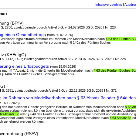
Inhaltsverzeichnis
|
Ausdru
rmen
nung (BPflV)
I S. 2750; zuletzt geändert durch Artikel 5 G. v. 24.07.2026 BGBl. 2026 I Nr. 228
ung eines Gesamtbetrags
(vom 30.07.2026)
e im Vereinbarungszeitraum erstmals im Rahmen von Modellvorhaben nach
§ 63 des Fünften B
von Verträgen zur integrierten Versorgung nach § 140a des Fünften Buches ...
etz (KHEntgG)
 I S. 1412, 1422; zuletzt geändert durch Artikel 3 G. v. 24.07.2026 BGBl. 2026 I Nr. 228
arung eines Erlösbudgets
(vom 15.04.2026)
ge nach § 7 Absatz 1, nicht die Entgelte für Modellvorhaben nach
§ 63 des Fünften Buches So
h § 140a des Fünften Buches Sozialgesetzbuch für ...
BG)
 I S. 2581; zuletzt geändert durch Artikel 5 G. v. 22.12.2025 BGBl. 2025 I Nr. 371
ng im Rahmen von Modellvorhaben nach § 63 Absatz 3c oder § 64d des
m 16.12.2023)
ung des nach diesem Gesetz geregelten Berufes im Rahmen von Modellvorhaben nach
§ 63 Ab
algesetzbuch dienen, können über die in ... setzt voraus, dass sich die erweiterte Ausbildun
 63 Absatz 3c
oder § 64d des Fünften Buches Sozialgesetzbuch bezieht und die Ausbildung geei
Gesundheit auch ohne Vorliegen eines vereinbarten Modellvorhabens nach
§ 63 Absatz 3c
od
h genehmigt werden können. ...
hsverordnung (RSAV)