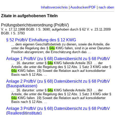
Inhaltsverzeichnis
|
Ausdrucken/PDF
|
nach oben
Zitate in aufgehobenen Titeln
Prüfungsberichtsverordnung (PrüfbV)
V. v. 17.12.1998 BGBl. I S. 3690; aufgehoben durch § 62 V. v. 23.11.2009
BGBl. I S. 3793
§ 52 PrüfbV Einhaltung des § 12 KWG
... dem eigenen Geschäftsbetrieb zu dienen, sowie die Anteile, die
unter die Regelung des §
64a
KWG fallen, sind in je einer Darunter-
Position abzugrenzen; die Einschätzung durch das ...
Anlage 1 PrüfbV (zu § 68) Datenübersicht zu § 68 PrüfbV
... 16. darunter: unter §
64a
KWG fallende Anteile 353 ... der
Anteile, die unter die Regelung des § 12 Abs. 1 Satz 3 KWG oder §
64a
KWG fallen. 19) Soweit die Relation auch auf konsolidierter
Basis nach § 12 Abs. ...
Anlage 2 PrüfbV (zu § 68) Datenübersicht zu § 68 PrüfbV
(Bausparkassen)
... 16. darunter: unter §
64a
KWG fallende Anteile 353 ... der
Anteile, die unter die Regelung des § 12 Abs. 1 Satz 3 KWG oder §
64a
KWG fallen. 19) Soweit die Relation auch auf konsolidierter
Basis nach § 12 Abs. ...
Anlage 3 PrüfbV (zu § 68) Datenübersicht zu § 68 PrüfbV
(Realkreditinstitute)