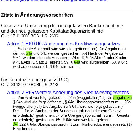
Zitate in Änderungsvorschriften
Gesetz zur Umsetzung der neu gefassten Bankenrichtlinie
und der neu gefassten Kapitaladäquanzrichtlinie
G. v. 17.11.2006 BGBl. I S. 2606
Artikel 1 BKRUG Änderung des Kreditwesengesetzes
... Siebente Abschnitt wird wie folgt geändert: aa) Die Angaben zu
den §§
64a
und 64c werden gestrichen. bb) Nach der Angabe zu
§ 64f werden folgende Angaben ... Abs. 3, § 45 Abs. 1 oder 3 oder
§ 45a Abs. 1 Satz 1" ersetzt. 59. §
64a
wird aufgehoben. 60. § 64c
wird aufgehoben. 61. § 64e wird wie ...
Risikoreduzierungsgesetz (RiG)
G. v. 09.12.2020 BGBl. I S. 2773
Artikel 2 RiG Weitere Änderung des Kreditwesengesetzes
... 25n wird wie folgt gefasst: „ § 25n (weggefallen)". l) Die
Angabe zu
§ 64a wird wie folgt gefasst: „ § 64a Übergangsvorschrift zum ... 25n
(weggefallen)". l) Die Angabe zu § 64a wird wie folgt gefasst: m)
Die ... für Maßnahmen der Bundesanstalt nach diesem Gesetz
erforderlich," gestrichen. „§ 64a Übergangsvorschrift zum ... Gesetz
erforderlich," gestrichen. 65. § 64a wird wie folgt gefasst:
:
222;§ 64a Übergangsvorschrift zum Risikoreduzierungsgesetz (1)
Eine bereits ...