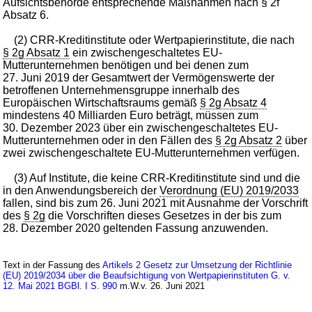
Aufsichtsbehörde entsprechende Maßnahmen nach § 2f
Absatz 6.
(2) CRR-Kreditinstitute oder Wertpapierinstitute, die nach
§ 2g Absatz 1
ein zwischengeschaltetes EU-
Mutterunternehmen benötigen und bei denen zum
27. Juni 2019 der Gesamtwert der Vermögenswerte der
betroffenen Unternehmensgruppe innerhalb des
Europäischen Wirtschaftsraums gemäß
§ 2g Absatz 4
mindestens 40 Milliarden Euro beträgt, müssen zum
30. Dezember 2023 über ein zwischengeschaltetes EU-
Mutterunternehmen oder in den Fällen des
§ 2g Absatz 2
über
zwei zwischengeschaltete EU-Mutterunternehmen verfügen.
(3) Auf Institute, die keine CRR-Kreditinstitute sind und die
in den Anwendungsbereich der
Verordnung (EU) 2019/2033
fallen, sind bis zum 26. Juni 2021 mit Ausnahme der Vorschrift
des
§ 2g
die Vorschriften dieses Gesetzes in der bis zum
28. Dezember 2020 geltenden Fassung anzuwenden.
Text in der Fassung des
Artikels 2 Gesetz zur Umsetzung der Richtlinie
(EU) 2019/2034 über die Beaufsichtigung von Wertpapierinstituten G. v.
12. Mai 2021 BGBl. I S. 990
m.W.v. 26. Juni 2021