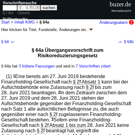
Vorschriftensuche
buzer.de
Normalansicht
§ / Art.
Gesetz
Volltextsuche
Start
>
Inhalt KWG
>
§ 64a
Änderungsalarm
Hier klicken für
Titel, Fundstelle, Änderungen
etc.
nur in KWG
§ 64a - Kreditwesengesetz (KWG)
←
→
§ 64
§ 64b
neugefasst durch B. v. 09.09.1998
BGBl. I S. 2776
; zuletzt geändert durch
§ 64a Übergangsvorschrift zum
Artikel 9
G. v. 12.05.2026
BGBl. 2026 I Nr. 139
Risikoreduzierungsgesetz
Geltung ab 01.07.1985; FNA: 7610-1
Aufsichtsrechtliche Vorschriften
139 weitere Fassungen
|
wird in 1722 Vorschriften zitiert
§ 64a hat
3 frühere Fassungen
und wird in
7 Vorschriften zitiert
Achter Abschnitt Übergangs- und Schlußvorschriften
(1)
1
Eine bereits am 27. Juni 2019 bestehende
Finanzholding-Gesellschaft nach
§ 2f Absatz 1
kann bei der
Aufsichtsbehörde eine Zulassung nach
§ 2f
bis zum
28. Juni 2021 beantragen.
2
In dem Zeitraum zwischen dem
27. Juni 2019 und dem 28. Juni 2021 stehen der
Aufsichtsbehörde gegenüber der Finanzholding-Gesellschaft
nach Satz 1 alle aufsichtlichen Befugnisse zu, die auch
gegenüber einer nach
§ 2f
zugelassenen Finanzholding-
Gesellschaft bestehen.
3
Sofern eine Finanzholding-
Gesellschaft nach
§ 2f Absatz 1 bis zum
28. Juni 2021 keine
Zulassung nach
§ 2f
beantragt hat, ergreift die