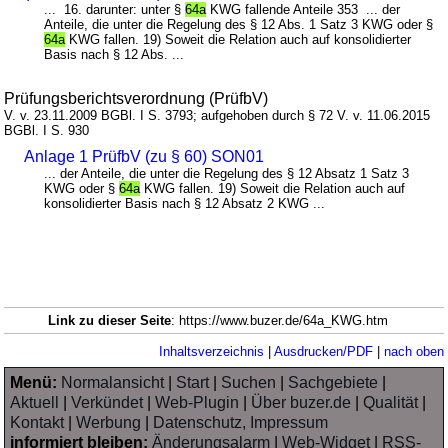
... 16. darunter: unter §
64a
KWG fallende Anteile 353 ... der
Anteile, die unter die Regelung des § 12 Abs. 1 Satz 3 KWG oder §
64a
KWG fallen. 19) Soweit die Relation auch auf konsolidierter
Basis nach § 12 Abs. ...
Prüfungsberichtsverordnung (PrüfbV)
V. v. 23.11.2009 BGBl. I S. 3793; aufgehoben durch § 72 V. v. 11.06.2015
BGBl. I S. 930
Anlage 1 PrüfbV (zu § 60) SON01
... der Anteile, die unter die Regelung des § 12 Absatz 1 Satz 3
KWG oder §
64a
KWG fallen. 19) Soweit die Relation auch auf
konsolidierter Basis nach § 12 Absatz 2 KWG ...
Link zu dieser Seite
: https://www.buzer.de/64a_KWG.htm
Inhaltsverzeichnis
|
Ausdrucken/PDF
|
nach oben
Menü:
Normalansicht
|
Start
|
Suchen
|
Sachgebiete
|
Aktuell
|
Verkündet
|
Web-Plugin
|
Über buzer.de
|
Qualität
|
Kontakt
|
Werbung
|
Datenschutz, Impressum
informiert bleiben:
Änderungsalarm
|
Web-Widget
|
RSS-