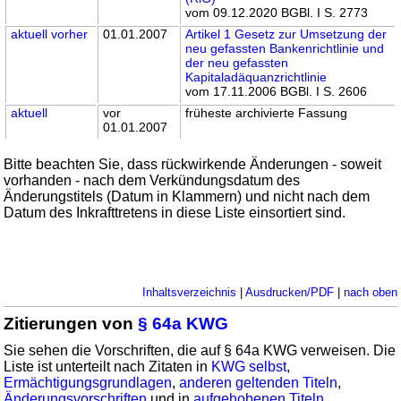
vom 09.12.2020 BGBl. I S. 2773
aktuell
vorher
01.01.2007
Artikel 1 Gesetz zur Umsetzung der
neu gefassten Bankenrichtlinie und
der neu gefassten
Kapitaladäquanzrichtlinie
vom 17.11.2006 BGBl. I S. 2606
aktuell
vor
früheste archivierte Fassung
01.01.2007
Bitte beachten Sie, dass rückwirkende Änderungen - soweit
vorhanden - nach dem Verkündungsdatum des
Änderungstitels (Datum in Klammern) und nicht nach dem
Datum des Inkrafttretens in diese Liste einsortiert sind.
Inhaltsverzeichnis
|
Ausdrucken/PDF
|
nach oben
Zitierungen von
§ 64a KWG
Sie sehen die Vorschriften, die auf § 64a KWG verweisen. Die
Liste ist unterteilt nach Zitaten in
KWG selbst
,
Ermächtigungsgrundlagen
,
anderen geltenden Titeln
,
Änderungsvorschriften
und in
aufgehobenen Titeln
.