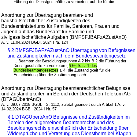
Führung der Dienstgeschäfte zu verbieten, auf die für die ...
Anordnung zur Übertragung beamten- und
haushaltsrechtlicher Zuständigkeiten des
Bundesministeriums für Familie, Senioren, Frauen und
Jugend auf das Bundesamt für Familie und
zivilgesellschaftliche Aufgaben (BMFSFJBAFzAZustAnO)
A. v. 11.04.2024 BGBl. 2024 I Nr. 124
§ 2 BMFSFJBAFzAZustAnO Übertragung von Befugnissen
und Zuständigkeiten nach dem Bundesbeamtengesetz
... Beamten der Besoldungsgruppen A 2 bis B 2 die Führung der
Dienstgeschäfte zu verbieten (
§ 66 Satz 1 des
Bundesbeamtengesetzes
), 4. die Zuständigkeit für die
Entscheidung über die Zustimmung nach ...
Anordnung zur Übertragung beamtenrechtlicher Befugnisse
und Zuständigkeiten im Bereich der Deutschen Telekom AG
(DTAGÜbertrAnO)
A. v. 09.07.2019 BGBl. I S. 1112; zuletzt geändert durch Artikel 1 A. v.
14.02.2024 BGBl. 2024 I Nr. 57
§ 1 DTAGÜbertrAnO Befugnisse und Zuständigkeiten im
Bereich des allgemeinen Beamtenrechts und des
Besoldungsrechts einschließlich der Entscheidung über
Widersprüche und Vertretung des Dienstherrn bei Klagen