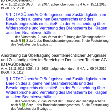
(DTAGÜbertrAnO)
A. v. 16.12.2015 BGBl. I S. 2487; aufgehoben durch § 4 A. v. 15.11.2016
BGBl. I S. 2638
§ 1 DTAGÜbertrAnO Befugnisse und Zuständigkeiten im
Bereich des allgemeinen Beamtenrechts und des
Besoldungsrechts einschließlich der Entscheidung über
Widersprüche und Vertretung des Dienstherrn bei Klagen
aus dem Beamtenverhältnis
... des Vorstands, 2. das Verbot der Führung der Dienstgeschäfte
nach §
66
Satz 1 des Bundesbeamtengesetzes, 3. die Feststellung
des Verlustes der Bezüge ...
Anordnung zur Übertragung beamtenrechtlicher Befugnisse
und Zuständigkeiten im Bereich der Deutschen Telekom AG
(DTAGÜbertrAnO)
A. v. 15.11.2016 BGBl. I S. 2638; aufgehoben durch § 4 A. v. 09.07.2019
BGBl. I S. 1112
§ 1 DTAGÜbertrAnO Befugnisse und Zuständigkeiten im
Bereich des allgemeinen Beamtenrechts und des
Besoldungsrechts einschließlich der Entscheidung über
Widersprüche und Vertretung des Dienstherrn bei Klagen
aus dem Beamtenverhältnis
... des Vorstands, 2. das Verbot der Führung der Dienstgeschäfte
nach §
66
Satz 1 des Bundesbeamtengesetzes, 3. die Feststellung
des Verlustes der Bezüge ...