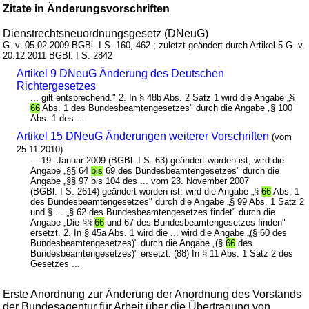
Zitate in Änderungsvorschriften
Dienstrechtsneuordnungsgesetz (DNeuG)
G. v. 05.02.2009 BGBl. I S. 160, 462 ; zuletzt geändert durch Artikel 5 G. v.
20.12.2011 BGBl. I S. 2842
Artikel 9 DNeuG Änderung des Deutschen
Richtergesetzes
... gilt entsprechend." 2. In § 48b Abs. 2 Satz 1 wird die Angabe „§
66
Abs. 1 des Bundesbeamtengesetzes" durch die Angabe „§ 100
Abs. 1 des ...
Artikel 15 DNeuG Änderungen weiterer Vorschriften
(vom
25.11.2010)
... 19. Januar 2009 (BGBl. I S. 63) geändert worden ist, wird die
Angabe „§§ 64
bis
69 des Bundesbeamtengesetzes" durch die
Angabe „§§ 97 bis 104 des ... vom 23. November 2007
(BGBl. I S. 2614) geändert worden ist, wird die Angabe „§
66
Abs. 1
des Bundesbeamtengesetzes" durch die Angabe „§ 99 Abs. 1 Satz 2
und § ... „§ 62 des Bundesbeamtengesetzes findet" durch die
Angabe „Die §§
66
und 67 des Bundesbeamtengesetzes finden"
ersetzt. 2. In § 45a Abs. 1 wird die ... wird die Angabe „(§ 60 des
Bundesbeamtengesetzes)" durch die Angabe „(§
66
des
Bundesbeamtengesetzes)" ersetzt. (88) In § 11 Abs. 1 Satz 2 des
Gesetzes ...
Erste Anordnung zur Änderung der Anordnung des Vorstands
der Bundesagentur für Arbeit über die Übertragung von