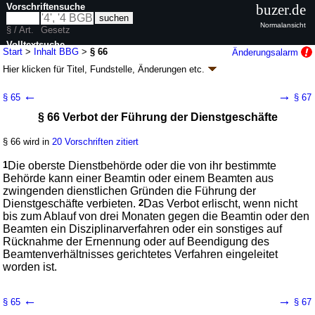
Vorschriftensuche
buzer.de
Normalansicht
§ / Art.
Gesetz
Volltextsuche
Start
>
Inhalt BBG
>
§ 66
Änderungsalarm
Hier klicken für
Titel, Fundstelle, Änderungen
etc.
nur in BBG
§ 66 - Bundesbeamtengesetz (BBG)
←
→
§ 65
§ 67
Artikel 1 G. v. 05.02.2009
BGBl. I S. 160
(
Nr. 7
); zuletzt geändert durch
§ 66 Verbot der Führung der Dienstgeschäfte
Artikel 2
G. v. 03.07.2026
BGBl. 2026 I Nr. 199
Geltung ab 12.02.2009; FNA: 2030-2-30
Beamte
§ 66 wird in
20 Vorschriften zitiert
34 weitere Fassungen
|
Drucksachen / Entwurf / Begründung
|
wird in 794 Vorschriften zitiert
1
Die oberste Dienstbehörde oder die von ihr bestimmte
Abschnitt 6 Rechtliche Stellung im Beamtenverhältnis
Behörde kann einer Beamtin oder einem Beamten aus
zwingenden dienstlichen Gründen die Führung der
Unterabschnitt 1 Allgemeine Pflichten und Rechte
Dienstgeschäfte verbieten.
2
Das Verbot erlischt, wenn nicht
bis zum Ablauf von drei Monaten gegen die Beamtin oder den
Beamten ein Disziplinarverfahren oder ein sonstiges auf
Rücknahme der Ernennung oder auf Beendigung des
Beamtenverhältnisses gerichtetes Verfahren eingeleitet
worden ist.
←
→
§ 65
§ 67