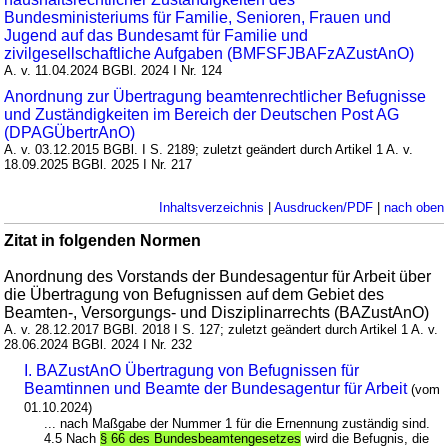
Bundesministeriums für Familie, Senioren, Frauen und
Jugend auf das Bundesamt für Familie und
zivilgesellschaftliche Aufgaben (BMFSFJBAFzAZustAnO)
A. v. 11.04.2024 BGBl. 2024 I Nr. 124
Anordnung zur Übertragung beamtenrechtlicher Befugnisse
und Zuständigkeiten im Bereich der Deutschen Post AG
(DPAGÜbertrAnO)
A. v. 03.12.2015 BGBl. I S. 2189; zuletzt geändert durch Artikel 1 A. v.
18.09.2025 BGBl. 2025 I Nr. 217
Inhaltsverzeichnis
|
Ausdrucken/PDF
|
nach oben
Zitat in folgenden Normen
Anordnung des Vorstands der Bundesagentur für Arbeit über
die Übertragung von Befugnissen auf dem Gebiet des
Beamten-, Versorgungs- und Disziplinarrechts (BAZustAnO)
A. v. 28.12.2017 BGBl. 2018 I S. 127; zuletzt geändert durch Artikel 1 A. v.
28.06.2024 BGBl. 2024 I Nr. 232
I. BAZustAnO Übertragung von Befugnissen für
Beamtinnen und Beamte der Bundesagentur für Arbeit
(vom
01.10.2024)
... nach Maßgabe der Nummer 1 für die Ernennung zuständig sind.
4.5 Nach
§ 66 des Bundesbeamtengesetzes
wird die Befugnis, die