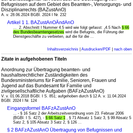
Befugnissen auf dem Gebiet des Beamten-, Versorgungs- und
Disziplinarrechts (BAZustAnO)
A. v. 28.06.2024 BGBl. 2024 I Nr. 232
Artikel 1 1. BAZustAnOÄndAnO
... 2. Abschnitt I Nummer 4.5 wird wie folgt gefasst: „4.5 Nach
§ 66
des Bundesbeamtengesetzes
wird die Befugnis, die Führung der
Dienstgeschäfte zu verbieten, auf die für die ...
Inhaltsverzeichnis
|
Ausdrucken/PDF
|
nach oben
Zitate in aufgehobenen Titeln
Anordnung zur Übertragung beamten- und
haushaltsrechtlicher Zuständigkeiten des
Bundesministeriums für Familie, Senioren, Frauen und
Jugend auf das Bundesamt für Familie und
zivilgesellschaftliche Aufgaben (BAFzAZustAnO)
V. v. 01.06.2018 BGBl. I S. 851; aufgehoben durch § 12 A. v. 11.04.2024
BGBl. 2024 I Nr. 124
Eingangsformel BAFzAZustAnO
... - § 16 Satz 2 der Arbeitszeitverordnung vom 23. Februar 2006
(BGBl. I S. 427), -
§ 66 Satz 1
, § 71 Absatz 1 Satz 3, § 99 Absatz 5
Satz 2, § 105 Absatz 3 Satz 2, § 126 ...
§ 2 BAFzAZustAnO Übertragung von Befugnissen und