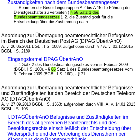
Zuständigkeiten nach dem Bundesbeamtengesetz
... Beamten der Besoldungsgruppen A 2 bis A 15 die Führung der
Dienstgeschäfte zu verbieten (
§ 66 Satz 1 des
Bundesbeamtengesetzes
), 2. die Zuständigkeit für die
Entscheidung über die Zustimmung nach ...
Anordnung zur Übertragung beamtenrechtlicher Befugnisse
im Bereich der Deutschen Post AG (DPAG ÜbertrAnO)
A. v. 26.05.2011 BGBl. I S. 1009; aufgehoben durch § 7 A. v. 03.12.2015
BGBl. I S. 2189
Eingangsformel DPAG ÜbertrAnO
... 1 Satz 2 des Bundesbeamtengesetzes vom 5. Februar 2009
(BGBl. I S. 160), - §
66
Satz 1 des Bundesbeamtengesetzes vom
5. Februar 2009 (BGBl. I S. 160), - § 71 ...
Anordnung zur Übertragung beamtenrechtlicher Befugnisse
und Zuständigkeiten für den Bereich der Deutschen Telekom
AG (DTAGÜbertrAnO)
A. v. 27.09.2010 BGBl. I S. 1363; aufgehoben durch VIII. A. v. 14.01.2013
BGBl. I S. 105
I. DTAGÜbertrAnO Befugnisse und Zuständigkeiten im
Bereich des allgemeinen Beamtenrechts und des
Besoldungsrechts einschließlich der Entscheidung über
Widersprüche und der Vertretung des Dienstherrn bei
Klagen aus dem Beamtenverhältnis