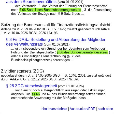
aus dem Beamtenverhältnis
(vom 01.05.2021)
... des Vorstands, 2. das Verbot der Führung der Dienstgeschäfte
nach
§ 66 Satz 1 des Bundesbeamtengesetzes
, 3. die Feststellung
des Verlustes der Bezüge nach § 9 Satz 3 des ...
Satzung der Bundesanstalt für Finanzdienstleistungsaufsicht
Anlage zu V. v. 29.04.2002 BGBl. I S. 1499; zuletzt geändert durch Artikel
1 V. v. 10.04.2026 BGBl. 2026 I Nr. 96
§ 3 FinDASa Bestellung und Abberufung der Mitglieder
des Verwaltungsrats
(vom 01.07.2021)
... gilt insbesondere ein Grund, der bei Beamten zum Verbot der
Führung der Dienstgeschäfte (
§ 66 des Bundesbeamtengesetzes
)
oder zur vorläufigen Dienstenthebung (§ 38 des
Bundesdisziplinargesetzes) berechtigen ...
Zivildienstgesetz (ZDG)
neugefasst durch B. v. 17.05.2005 BGBl. I S. 1346, 2301; zuletzt geändert
durch Artikel 8 G. v. 22.12.2025 BGBl. 2025 I Nr. 370
§ 28 ZDG Verschwiegenheit
(vom 01.01.2026)
... vor Gericht noch außergerichtlich aussagen oder Erklärungen
abgeben. Die
§§ 66
und 67 des Bundesbeamtengesetzes finden
entsprechende Anwendung mit der Maßgabe, dass ...
Inhaltsverzeichnis
|
Ausdrucken/PDF
|
nach oben