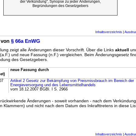
der Verkündung", Synopse zu jeder Änderungen,
Begründungen des Gesetzgebers
Inhaltsverzeichnis
|
Ausdru
 von
§ 66a EnWG
lung zeigt alle Änderungen dieser Vorschrift. Über die Links
aktuell
un
g (a.F.) und neue Fassung (n.F.) vergleichen. Beim Änderungsgesetz fi
ündung des Gesetzgebers.
neue Fassung durch
et)
07
Artikel 2 Gesetz zur Bekämpfung von Preismissbrauch im Bereich der
Energieversorgung und des Lebensmittelhandels
vom 18.12.2007 BGBl. I S. 2966
ss rückwirkende Änderungen - soweit vorhanden - nach dem Verkündun
n Klammern) und nicht nach dem Datum des Inkrafttretens in diese List
Inhaltsverzeichnis
|
Ausdru