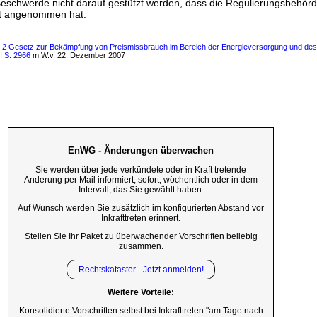
eschwerde nicht darauf gestützt werden, dass die Regulierungsbehörd
ht angenommen hat.
ls 2 Gesetz zur Bekämpfung von Preismissbrauch im Bereich der Energieversorgung und des
I S. 2966
m.W.v. 22. Dezember 2007
EnWG - Änderungen überwachen
Sie werden über jede verkündete oder in Kraft tretende
Änderung per Mail informiert, sofort, wöchentlich oder in dem
Intervall, das Sie gewählt haben.
Auf Wunsch werden Sie zusätzlich im konfigurierten Abstand vor
Inkrafttreten erinnert.
Stellen Sie Ihr Paket zu überwachender Vorschriften beliebig
zusammen.
Rechtskataster - Jetzt anmelden!
Weitere Vorteile:
Konsolidierte Vorschriften selbst bei Inkrafttreten "am Tage nach