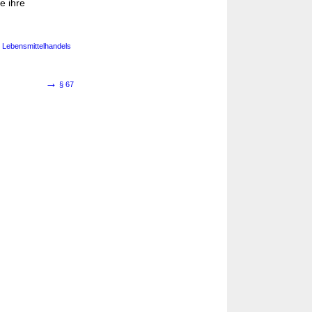
e ihre
 Lebensmittelhandels
→
§ 67