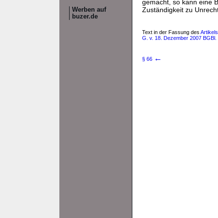
gemacht, so kann eine B
Zuständigkeit zu Unrec
Werben auf
buzer.de
Text in der Fassung des
Artike
G. v. 18. Dezember 2007 BGBl. 
←
§ 66