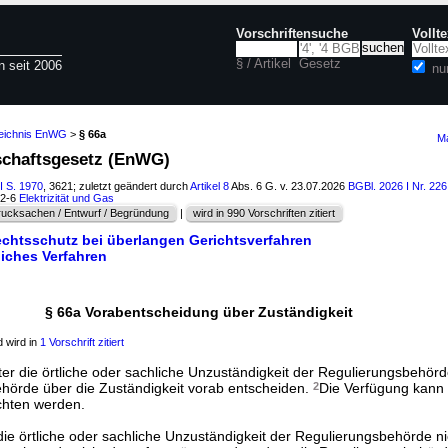
Vorschriftensuche
Vollt
§ / Artikel
Gesetz
n seit 2006
nu
zeichnis EnWG
>
§ 66a
Ma
tschaftsgesetz (EnWG)
I S. 1970
, 3621; zuletzt geändert durch
Artikel 8
Abs. 6 G. v. 23.07.2026
BGBl. 2026 I Nr. 226
52-6
Elektrizität und Gas
ucksachen / Entwurf / Begründung
|
wird in 990 Vorschriften zitiert
echtsschutz bei überlangen Gerichtsverfahren
iches Verfahren
§ 66a Vorabentscheidung über Zuständigkeit
 wird in
1 Vorschrift zitiert
gter die örtliche oder sachliche Unzuständigkeit der Regulierungsbehörd
hörde über die Zuständigkeit vorab entscheiden.
2
Die Verfügung kann 
hten werden.
r die örtliche oder sachliche Unzuständigkeit der Regulierungsbehörde ni