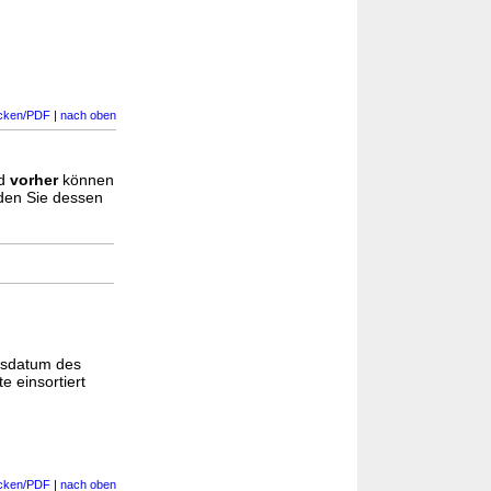
cken/PDF
|
nach oben
d
vorher
können
nden Sie dessen
gsdatum des
e einsortiert
cken/PDF
|
nach oben