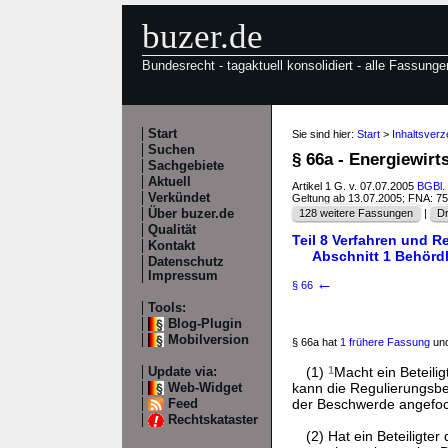
buzer.de
Bundesrecht - tagaktuell konsolidiert - alle Fassunge
Start
Sie sind hier:
Start
>
Inhaltsver
Suchen
§ 66a - Energiewir
Sachgebiete
Aktuell
Artikel 1 G. v. 07.07.2005
BGBl. 
Verkündet
Geltung ab 13.07.2005; FNA: 7
Über buzer.de
128 weitere Fassungen
|
Dr
Qualität
Teil 8 Verfahren und R
Kontakt
Abschnitt 1 Behördl
Datenschutz
Impressum
←
§ 66
Tools:
Blog-Plugin
Mobilversion
§ 66a hat
1 frühere Fassung
und
(1)
1
Macht ein Beteili
Update via:
kann die Regulierungsbe
Web-Widget
der Beschwerde angefoc
Feed
Rechtskataster
(2) Hat ein Beteiligte