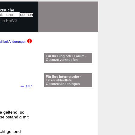
extsuche
r in EnWG
il bei Änderungen
Für Ihr Blog oder Forum -
Gesetze verknüpfen
Für Ihre Internetseite -
Ticker aktuellste
Gesetzesänderungen
→
§ 67
e geltend, so
selbständig mit
cht geltend