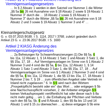
Vermögensanlagengesetzes
... In § 2 Absatz 1 werden in dem Satzteil vor Nummer 1 die Wörter
„§§ 5a
bis
26 mit Ausnahme von § 18 Absatz 2 sowie § 19 Absatz 1
Nummer 3" durch die ... 18 Absatz 2 sowie § 19 Absatz 1
Nummer 3" durch die Wörter „§§ 5a
bis
26 mit Ausnahme von § 18
Absatz 2 und 3 sowie § 19 Absatz 1 Nummer 3 und 4" ...
Kleinanlegerschutzgesetz
G. v. 03.07.2015 BGBl. I S. 1114, 2017 I 3768; zuletzt geändert durch
Artikel 23 G. v. 23.06.2017 BGBl. I S. 1693
Artikel 2 KlASG Änderung des
Vermögensanlagengesetzes
... 2a Befreiungen für Schwarmfinanzierungen (1) Die §§ 5a,
6
bis 11a, 12 Absatz 1, § 14 Absatz 1 Satz 1 und Absatz 3 Satz 1, die
§§ 15a, 17, 18 ... Auf Vermögensanlagen im Sinne von § 1 Absatz 2
Nummer 3 und 4 sind die §§ 5a,
6
bis 11a, 12 Absatz 1, § 14
Absatz 1 Satz 1 und Absatz 3 Satz 1, die §§ 15a, 17, 18 ... Auf
Vermögensanlagen im Sinne von § 1 Absatz 2 Nummer 3 und 4 sind
die §§ 5a,
6
bis 11a, 12 Absatz 1, die §§ 13 bis 15a, 17, 18 Absatz 1
Nummer 2 bis 7, § 19 ... zum öffentlichen Angebot oder Vertrieb im
Inland nicht zugelassen." 6. In
§ 6
wird nach den Wörtern
„Prospektpflicht besteht oder ein" das Wort ... oder entgegen § 5b
eine Nachschusspflicht vorsehen, 2. der Anbieter entgegen
§ 6
keinen Verkaufsprospekt veröffentlicht hat oder dieser nach § 8a
nicht mehr gültig ... um 1. die Einhaltung der Pflichten und Verbote
nach den §§ 5a, 5b,
6
und 8 Absatz 1, den §§ 8a bis 13 und 14
Absatz 1 und § 15 zu überwachen ... a) diese entgegen § 5b eine