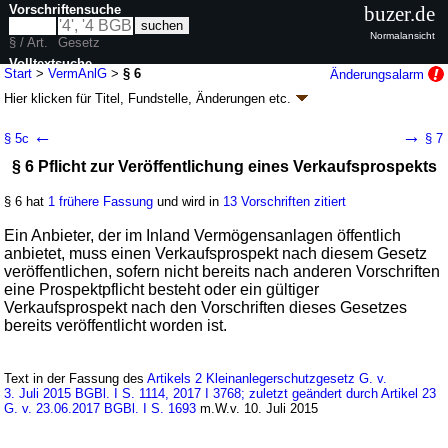
Vorschriftensuche
buzer.de
Normalansicht
§ / Art.
Gesetz
Volltextsuche
Start
>
VermAnlG
>
§ 6
Änderungsalarm
Hier klicken für
Titel, Fundstelle, Änderungen
etc.
nur in VermAnlG
§ 6 - Vermögensanlagengesetz (VermAnlG)
←
→
§ 5c
§ 7
Artikel 1 G. v. 06.12.2011
BGBl. I S. 2481
(
Nr. 63
); zuletzt geändert durch
§ 6 Pflicht zur Veröffentlichung eines Verkaufsprospekts
Artikel 22
G. v. 04.02.2026
BGBl. 2026 I Nr. 33
Geltung ab 01.06.2012, abweichend siehe
Artikel 26
; FNA: 4110-11
Börsenvorschriften
§ 6 hat
1 frühere Fassung
und wird in
13 Vorschriften zitiert
37 weitere Fassungen
|
Drucksachen / Entwurf / Begründung
|
Ein Anbieter, der im Inland Vermögensanlagen öffentlich
wird in 134 Vorschriften zitiert
anbietet, muss einen Verkaufsprospekt nach diesem Gesetz
Abschnitt 2 Verkaufsprospekt, Vermögensanlagen-
veröffentlichen, sofern nicht bereits nach anderen Vorschriften
Informationsblatt und Information der Anleger
eine Prospektpflicht besteht oder ein gültiger
Unterabschnitt 1 Pflichten des Anbieters
Verkaufsprospekt nach den Vorschriften dieses Gesetzes
bereits veröffentlicht worden ist.
Text in der Fassung des
Artikels 2 Kleinanlegerschutzgesetz G. v.
3. Juli 2015 BGBl. I S. 1114, 2017 I 3768; zuletzt geändert durch Artikel 23
G. v. 23.06.2017 BGBl. I S. 1693
m.W.v. 10. Juli 2015