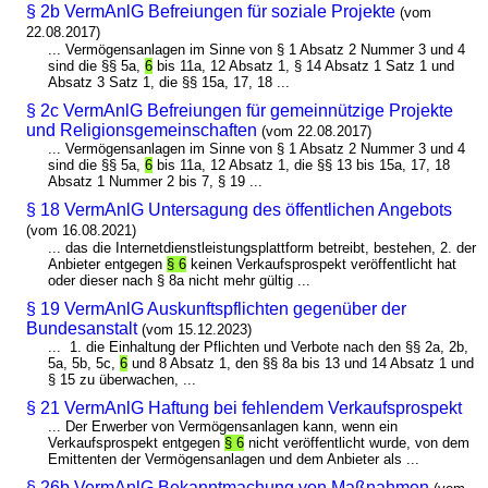
§ 2b VermAnlG Befreiungen für soziale Projekte
(vom
22.08.2017)
... Vermögensanlagen im Sinne von § 1 Absatz 2 Nummer 3 und 4
sind die §§ 5a,
6
bis 11a, 12 Absatz 1, § 14 Absatz 1 Satz 1 und
Absatz 3 Satz 1, die §§ 15a, 17, 18 ...
§ 2c VermAnlG Befreiungen für gemeinnützige Projekte
und Religionsgemeinschaften
(vom 22.08.2017)
... Vermögensanlagen im Sinne von § 1 Absatz 2 Nummer 3 und 4
sind die §§ 5a,
6
bis 11a, 12 Absatz 1, die §§ 13 bis 15a, 17, 18
Absatz 1 Nummer 2 bis 7, § 19 ...
§ 18 VermAnlG Untersagung des öffentlichen Angebots
(vom 16.08.2021)
... das die Internetdienstleistungsplattform betreibt, bestehen, 2. der
Anbieter entgegen
§ 6
keinen Verkaufsprospekt veröffentlicht hat
oder dieser nach § 8a nicht mehr gültig ...
§ 19 VermAnlG Auskunftspflichten gegenüber der
Bundesanstalt
(vom 15.12.2023)
... 1. die Einhaltung der Pflichten und Verbote nach den §§ 2a, 2b,
5a, 5b, 5c,
6
und 8 Absatz 1, den §§ 8a bis 13 und 14 Absatz 1 und
§ 15 zu überwachen, ...
§ 21 VermAnlG Haftung bei fehlendem Verkaufsprospekt
... Der Erwerber von Vermögensanlagen kann, wenn ein
Verkaufsprospekt entgegen
§ 6
nicht veröffentlicht wurde, von dem
Emittenten der Vermögensanlagen und dem Anbieter als ...
§ 26b VermAnlG Bekanntmachung von Maßnahmen