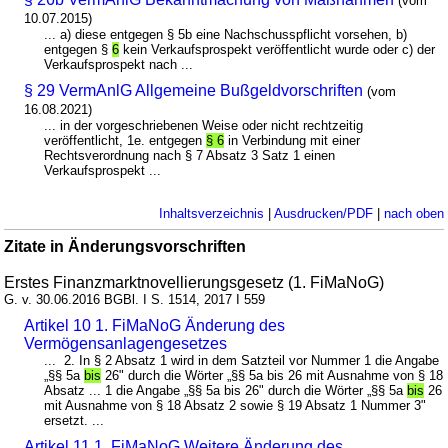
(vom
10.07.2015)
... a) diese entgegen § 5b eine Nachschusspflicht vorsehen, b)
entgegen §
6
kein Verkaufsprospekt veröffentlicht wurde oder c) der
Verkaufsprospekt nach ...
§ 29 VermAnlG Allgemeine Bußgeldvorschriften
(vom
16.08.2021)
... in der vorgeschriebenen Weise oder nicht rechtzeitig
veröffentlicht, 1e. entgegen
§ 6
in Verbindung mit einer
Rechtsverordnung nach § 7 Absatz 3 Satz 1 einen
Verkaufsprospekt ...
Inhaltsverzeichnis
|
Ausdrucken/PDF
|
nach oben
Zitate in Änderungsvorschriften
Erstes Finanzmarktnovellierungsgesetz (1. FiMaNoG)
G. v. 30.06.2016 BGBl. I S. 1514, 2017 I 559
Artikel 10 1. FiMaNoG Änderung des
Vermögensanlagengesetzes
... 2. In § 2 Absatz 1 wird in dem Satzteil vor Nummer 1 die Angabe
„§§ 5a
bis
26" durch die Wörter „§§ 5a bis 26 mit Ausnahme von § 18
Absatz ... 1 die Angabe „§§ 5a bis 26" durch die Wörter „§§ 5a
bis
26
mit Ausnahme von § 18 Absatz 2 sowie § 19 Absatz 1 Nummer 3"
ersetzt. ...
Artikel 11 1. FiMaNoG Weitere Änderung des