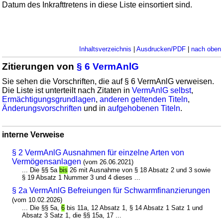
Datum des Inkrafttretens in diese Liste einsortiert sind.
Inhaltsverzeichnis
|
Ausdrucken/PDF
|
nach oben
Zitierungen von
§ 6 VermAnlG
Sie sehen die Vorschriften, die auf § 6 VermAnlG verweisen.
Die Liste ist unterteilt nach Zitaten in
VermAnlG selbst
,
Ermächtigungsgrundlagen
,
anderen geltenden Titeln
,
Änderungsvorschriften
und in
aufgehobenen Titeln
.
interne Verweise
§ 2 VermAnlG Ausnahmen für einzelne Arten von
Vermögensanlagen
(vom 26.06.2021)
... Die §§ 5a
bis
26 mit Ausnahme von § 18 Absatz 2 und 3 sowie
§ 19 Absatz 1 Nummer 3 und 4 dieses ...
§ 2a VermAnlG Befreiungen für Schwarmfinanzierungen
(vom 10.02.2026)
... Die §§ 5a,
6
bis 11a, 12 Absatz 1, § 14 Absatz 1 Satz 1 und
Absatz 3 Satz 1, die §§ 15a, 17 ...