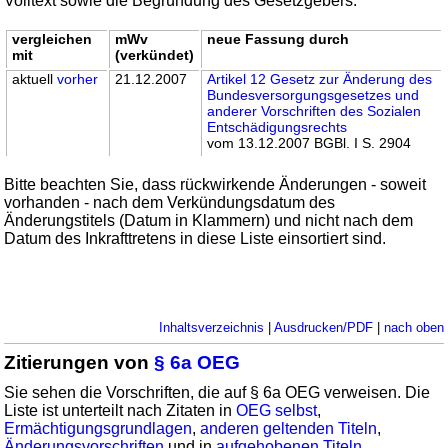
Volltext sowie die Begründung des Gesetzgebers.
vergleichen
mWv
neue Fassung durch
mit
(verkündet)
aktuell
vorher
21.12.2007
Artikel 12 Gesetz zur Änderung des
Bundesversorgungsgesetzes und
anderer Vorschriften des Sozialen
Entschädigungsrechts
vom 13.12.2007 BGBl. I S. 2904
Bitte beachten Sie, dass rückwirkende Änderungen - soweit
vorhanden - nach dem Verkündungsdatum des
Änderungstitels (Datum in Klammern) und nicht nach dem
Datum des Inkrafttretens in diese Liste einsortiert sind.
Inhaltsverzeichnis
|
Ausdrucken/PDF
|
nach oben
Zitierungen von
§ 6a OEG
Sie sehen die Vorschriften, die auf § 6a OEG verweisen. Die
Liste ist unterteilt nach Zitaten in
OEG selbst
,
Ermächtigungsgrundlagen
,
anderen geltenden Titeln
,
Änderungsvorschriften
und in
aufgehobenen Titeln
.