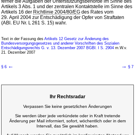
ferner die Aufgaben der Unterstützungsbehörde im Sinne des
Artikels 3 Abs. 1 und der zentralen Kontaktstelle im Sinne des
Artikels 16 der
Richtlinie 2004/80/EG
des Rates vom
29. April 2004 zur Entschädigung der Opfer von Straftaten
(ABl. EU Nr. L 261 S. 15) wahr.
Text in der Fassung des
Artikels 12 Gesetz zur Änderung des
Bundesversorgungsgesetzes und anderer Vorschriften des Sozialen
Entschädigungsrechts G. v. 13. Dezember 2007 BGBl. I S. 2904
m.W.v.
21. Dezember 2007
←
→
§ 6
§ 7
Ihr Rechtsradar
Verpassen Sie keine gesetzlichen Änderungen
Sie werden über jede verkündete oder in Kraft tretende
Änderung per Mail informiert, sofort, wöchentlich oder in dem
Intervall, das Sie gewählt haben.