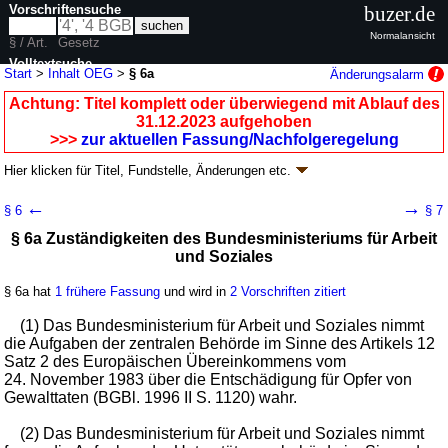
Vorschriftensuche
buzer.de
Normalansicht
§ / Art.
Gesetz
Volltextsuche
Start
>
Inhalt OEG
>
§ 6a
Änderungsalarm
nur in OEG
Achtung: Titel komplett oder überwiegend mit Ablauf des
31.12.2023 aufgehoben
>>>
zur aktuellen Fassung/Nachfolgeregelung
Hier klicken für
Titel, Fundstelle, Änderungen
etc.
§ 6a - Opferentschädigungsgesetz (OEG)
←
→
§ 6
§ 7
neugefasst durch B. v. 07.01.1985
BGBl. I S. 1
; zuletzt geändert durch
§ 6a Zuständigkeiten des Bundesministeriums für Arbeit
Artikel 9
G. v. 06.06.2023
BGBl. 2023 I Nr. 146
; aufgehoben durch Artikel
und Soziales
58 Nr. 15 G. v. 12.12.2019 BGBl. I S. 2652
Geltung ab 16.05.1976; FNA: 89-8
Koordinierende Vorschriften
13 weitere Fassungen
|
wird in 23 Vorschriften zitiert
§ 6a hat
1 frühere Fassung
und wird in
2 Vorschriften zitiert
(1) Das Bundesministerium für Arbeit und Soziales nimmt
die Aufgaben der zentralen Behörde im Sinne des Artikels 12
Satz 2 des Europäischen Übereinkommens vom
24. November 1983 über die Entschädigung für Opfer von
Gewalttaten (BGBl. 1996 II S. 1120) wahr.
(2) Das Bundesministerium für Arbeit und Soziales nimmt