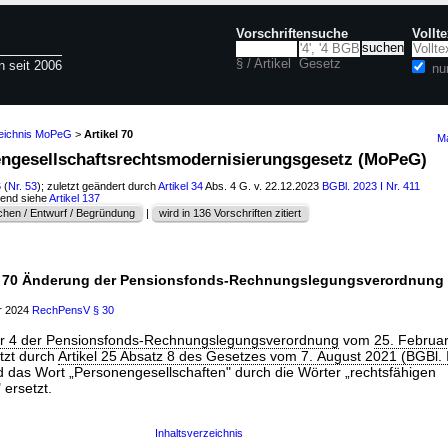
Vorschriftensuche
Vollt
§ / Artikel
Gesetz
n seit 2006
nu
zeichnis MoPeG
>
Artikel 70
Ma
nengesellschaftsrechtsmodernisierungsgesetz (MoPeG)
6
(
Nr. 53
); zuletzt geändert durch
Artikel 34
Abs. 4 G. v. 22.12.2023
BGBl. 2023 I Nr. 411
hend siehe
Artikel 137
hen / Entwurf / Begründung
|
wird in 136 Vorschriften zitiert
l 70 Änderung der Pensionsfonds-Rechnungslegungsverordnung
ar 2024
RechPensV
§ 30
r 4 der Pensionsfonds-Rechnungslegungsverordnung
vom
25. Februa
etzt durch
Artikel 25 Absatz 8 des Gesetzes vom 7. August 2021 (BGBl. 
rd das Wort „Personengesellschaften" durch die Wörter „rechtsfähigen
ersetzt.
Inhaltsverzeichnis