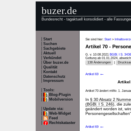
buzer.de
Bundesrecht - tagaktuell konsolidiert - alle Fassunge
Start
Sie sind hier:
Start
>
Inhaltsver
Suchen
Artikel 70 - Perso
Sachgebiete
Aktuell
G. v. 10.08.2021
BGBl. I S. 343
Verkündet
Geltung ab 01.01.2024, abweic
Über buzer.de
138 Änderungen
|
Drucksac
Qualität
Kontakt
←
Artikel 69
Datenschutz
Impressum
Artike
Tools:
Artikel 70 ändert mWv. 1. Janu
Blog-Plugin
In
§ 30 Absatz 2 Numme
Mobilversion
(BGBl. I S. 246
), die zul
geändert worden ist, wi
Update via:
Personengesellschaften" 
Web-Widget
Feed
Rechtskataster
←
Artikel 69