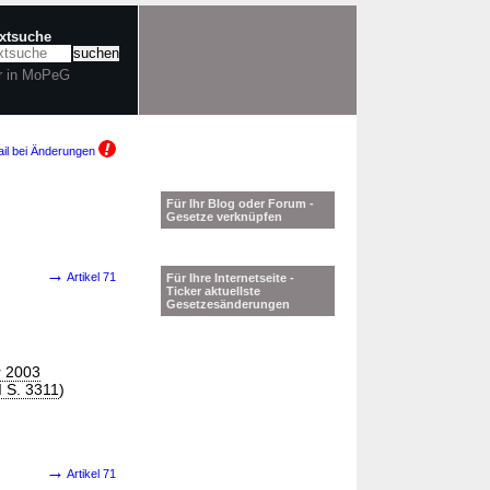
extsuche
r in MoPeG
il bei Änderungen
Für Ihr Blog oder Forum -
Gesetze verknüpfen
→
Artikel 71
Für Ihre Internetseite -
Ticker aktuellste
Gesetzesänderungen
r 2003
I S. 3311
)
→
Artikel 71