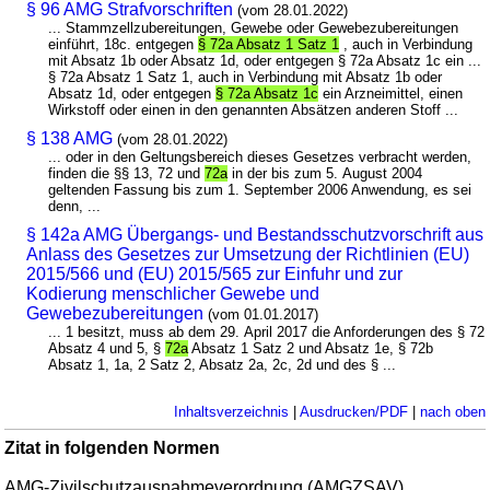
§ 96 AMG Strafvorschriften
(vom 28.01.2022)
... Stammzellzubereitungen, Gewebe oder Gewebezubereitungen
einführt, 18c. entgegen
§ 72a Absatz 1 Satz 1
, auch in Verbindung
mit Absatz 1b oder Absatz 1d, oder entgegen § 72a Absatz 1c ein ...
§ 72a Absatz 1 Satz 1, auch in Verbindung mit Absatz 1b oder
Absatz 1d, oder entgegen
§ 72a Absatz 1c
ein Arzneimittel, einen
Wirkstoff oder einen in den genannten Absätzen anderen Stoff ...
§ 138 AMG
(vom 28.01.2022)
... oder in den Geltungsbereich dieses Gesetzes verbracht werden,
finden die §§ 13, 72 und
72a
in der bis zum 5. August 2004
geltenden Fassung bis zum 1. September 2006 Anwendung, es sei
denn, ...
§ 142a AMG Übergangs- und Bestandsschutzvorschrift aus
Anlass des Gesetzes zur Umsetzung der Richtlinien (EU)
2015/566 und (EU) 2015/565 zur Einfuhr und zur
Kodierung menschlicher Gewebe und
Gewebezubereitungen
(vom 01.01.2017)
... 1 besitzt, muss ab dem 29. April 2017 die Anforderungen des § 72
Absatz 4 und 5, §
72a
Absatz 1 Satz 2 und Absatz 1e, § 72b
Absatz 1, 1a, 2 Satz 2, Absatz 2a, 2c, 2d und des § ...
Inhaltsverzeichnis
|
Ausdrucken/PDF
|
nach oben
Zitat in folgenden Normen
AMG-Zivilschutzausnahmeverordnung (AMGZSAV)