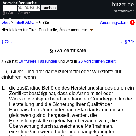
Vorschriftensuche
buzer.de
Normalansicht
§ / Art.
Gesetz
Volltextsuche
Start
>
Inhalt AMG
>
§ 72a
Änderungsalarm
Hier klicken für
Titel, Fundstelle, Änderungen
etc.
nur in AMG
§ 72a - Arzneimittelgesetz (AMG)
←
→
§ 72
§ 72b
neugefasst durch B. v. 12.12.2005
BGBl. I S. 3394
; zuletzt geändert durch
§ 72a Zertifikate
Artikel 6
G. v. 26.06.2026
BGBl. 2026 I Nr. 195
Geltung ab 01.01.1978; FNA: 2121-51-1-2
Apotheken- und
Arzneimittelwesen, Gifte
§ 72a hat
10 frühere Fassungen
und wird in
23 Vorschriften zitiert
98 weitere Fassungen
|
wird in 762 Vorschriften zitiert
(1)
1
Der Einführer darf Arzneimittel oder Wirkstoffe nur
Dreizehnter Abschnitt Einfuhr und Ausfuhr
einführen, wenn
1.
die zuständige Behörde des Herstellungslandes durch ein
Zertifikat bestätigt hat, dass die Arzneimittel oder
Wirkstoffe entsprechend anerkannten Grundregeln für die
Herstellung und die Sicherung ihrer Qualität der
Europäischen Union oder nach Standards, die diesen
gleichwertig sind, hergestellt werden, die
Herstellungsstätte regelmäßig überwacht wird, die
Überwachung durch ausreichende Maßnahmen,
einschließlich wiederholter und unangekündigter