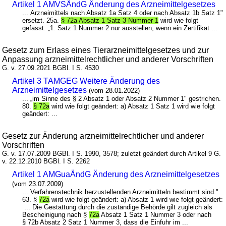
Artikel 1 AMVSÄndG Änderung des Arzneimittelgesetzes
... Arzneimittels nach Absatz 1a Satz 4 oder nach Absatz 1b Satz 1"
ersetzt. 25a.
§ 72a Absatz 1 Satz 3 Nummer 1
wird wie folgt
gefasst: „1. Satz 1 Nummer 2 nur ausstellen, wenn ein Zertifikat ...
Gesetz zum Erlass eines Tierarzneimittelgesetzes und zur
Anpassung arzneimittelrechtlicher und anderer Vorschriften
G. v. 27.09.2021 BGBl. I S. 4530
Artikel 3 TAMGEG Weitere Änderung des
Arzneimittelgesetzes
(vom 28.01.2022)
... „im Sinne des § 2 Absatz 1 oder Absatz 2 Nummer 1" gestrichen.
80.
§ 72a
wird wie folgt geändert: a) Absatz 1 Satz 1 wird wie folgt
geändert: ...
Gesetz zur Änderung arzneimittelrechtlicher und anderer
Vorschriften
G. v. 17.07.2009 BGBl. I S. 1990, 3578; zuletzt geändert durch Artikel 9 G.
v. 22.12.2010 BGBl. I S. 2262
Artikel 1 AMGuaÄndG Änderung des Arzneimittelgesetzes
(vom 23.07.2009)
... Verfahrenstechnik herzustellenden Arzneimitteln bestimmt sind."
63. §
72a
wird wie folgt geändert: a) Absatz 1 wird wie folgt geändert:
... Die Gestattung durch die zuständige Behörde gilt zugleich als
Bescheinigung nach §
72a
Absatz 1 Satz 1 Nummer 3 oder nach
§ 72b Absatz 2 Satz 1 Nummer 3, dass die Einfuhr im ...