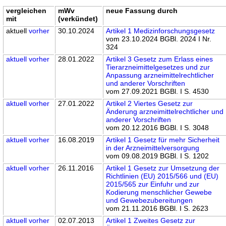
vergleichen
mWv
neue Fassung durch
mit
(verkündet)
aktuell
vorher
30.10.2024
Artikel 1 Medizinforschungsgesetz
vom 23.10.2024 BGBl. 2024 I Nr.
324
aktuell
vorher
28.01.2022
Artikel 3 Gesetz zum Erlass eines
Tierarzneimittelgesetzes und zur
Anpassung arzneimittelrechtlicher
und anderer Vorschriften
vom 27.09.2021 BGBl. I S. 4530
aktuell
vorher
27.01.2022
Artikel 2 Viertes Gesetz zur
Änderung arzneimittelrechtlicher und
anderer Vorschriften
vom 20.12.2016 BGBl. I S. 3048
aktuell
vorher
16.08.2019
Artikel 1 Gesetz für mehr Sicherheit
in der Arzneimittelversorgung
vom 09.08.2019 BGBl. I S. 1202
aktuell
vorher
26.11.2016
Artikel 1 Gesetz zur Umsetzung der
Richtlinien (EU) 2015/566 und (EU)
2015/565 zur Einfuhr und zur
Kodierung menschlicher Gewebe
und Gewebezubereitungen
vom 21.11.2016 BGBl. I S. 2623
aktuell
vorher
02.07.2013
Artikel 1 Zweites Gesetz zur