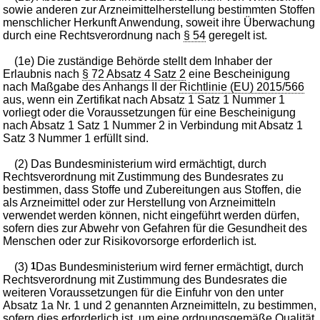
sowie anderen zur Arzneimittelherstellung bestimmten Stoffen
menschlicher Herkunft Anwendung, soweit ihre Überwachung
durch eine Rechtsverordnung nach
§ 54
geregelt ist.
(1e) Die zuständige Behörde stellt dem Inhaber der
Erlaubnis nach
§ 72 Absatz 4 Satz 2
eine Bescheinigung
nach Maßgabe des Anhangs II der
Richtlinie (EU) 2015/566
aus, wenn ein Zertifikat nach Absatz 1 Satz 1 Nummer 1
vorliegt oder die Voraussetzungen für eine Bescheinigung
nach Absatz 1 Satz 1 Nummer 2 in Verbindung mit Absatz 1
Satz 3 Nummer 1 erfüllt sind.
(2) Das Bundesministerium wird ermächtigt, durch
Rechtsverordnung mit Zustimmung des Bundesrates zu
bestimmen, dass Stoffe und Zubereitungen aus Stoffen, die
als Arzneimittel oder zur Herstellung von Arzneimitteln
verwendet werden können, nicht eingeführt werden dürfen,
sofern dies zur Abwehr von Gefahren für die Gesundheit des
Menschen oder zur Risikovorsorge erforderlich ist.
(3)
1
Das Bundesministerium wird ferner ermächtigt, durch
Rechtsverordnung mit Zustimmung des Bundesrates die
weiteren Voraussetzungen für die Einfuhr von den unter
Absatz 1a Nr. 1 und 2 genannten Arzneimitteln, zu bestimmen,
sofern dies erforderlich ist, um eine ordnungsgemäße Qualität