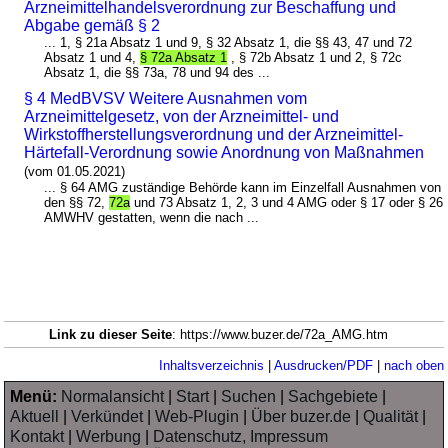
Arzneimittelhandelsverordnung zur Beschaffung und
Abgabe gemäß § 2
... 1, § 21a Absatz 1 und 9, § 32 Absatz 1, die §§ 43, 47 und 72
Absatz 1 und 4,
§ 72a Absatz 1
, § 72b Absatz 1 und 2, § 72c
Absatz 1, die §§ 73a, 78 und 94 des ...
§ 4 MedBVSV Weitere Ausnahmen vom
Arzneimittelgesetz, von der Arzneimittel- und
Wirkstoffherstellungsverordnung und der Arzneimittel-
Härtefall-Verordnung sowie Anordnung von Maßnahmen
(vom 01.05.2021)
... § 64 AMG zuständige Behörde kann im Einzelfall Ausnahmen von
den §§ 72,
72a
und 73 Absatz 1, 2, 3 und 4 AMG oder § 17 oder § 26
AMWHV gestatten, wenn die nach ...
Link zu dieser Seite
: https://www.buzer.de/72a_AMG.htm
Inhaltsverzeichnis
|
Ausdrucken/PDF
|
nach oben
Menü:
Normalansicht
|
Start
|
Suchen
|
Sachgebiete
|
Aktuell
|
Verkündet
|
Web-Plugin
|
Über buzer.de
|
Qualität
|
Kontakt
|
Werbung
|
Datenschutz, Impressum