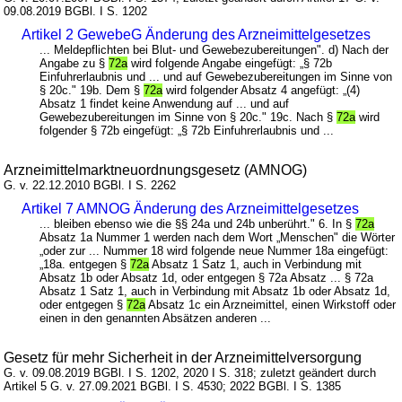
09.08.2019 BGBl. I S. 1202
Artikel 2 GewebeG Änderung des Arzneimittelgesetzes
... Meldepflichten bei Blut- und Gewebezubereitungen". d) Nach der
Angabe zu §
72a
wird folgende Angabe eingefügt: „§ 72b
Einfuhrerlaubnis und ... und auf Gewebezubereitungen im Sinne von
§ 20c." 19b. Dem §
72a
wird folgender Absatz 4 angefügt: „(4)
Absatz 1 findet keine Anwendung auf ... und auf
Gewebezubereitungen im Sinne von § 20c." 19c. Nach §
72a
wird
folgender § 72b eingefügt: „§ 72b Einfuhrerlaubnis und ...
Arzneimittelmarktneuordnungsgesetz (AMNOG)
G. v. 22.12.2010 BGBl. I S. 2262
Artikel 7 AMNOG Änderung des Arzneimittelgesetzes
... bleiben ebenso wie die §§ 24a und 24b unberührt." 6. In §
72a
Absatz 1a Nummer 1 werden nach dem Wort „Menschen" die Wörter
„oder zur ... Nummer 18 wird folgende neue Nummer 18a eingefügt:
„18a. entgegen §
72a
Absatz 1 Satz 1, auch in Verbindung mit
Absatz 1b oder Absatz 1d, oder entgegen § 72a Absatz ... § 72a
Absatz 1 Satz 1, auch in Verbindung mit Absatz 1b oder Absatz 1d,
oder entgegen §
72a
Absatz 1c ein Arzneimittel, einen Wirkstoff oder
einen in den genannten Absätzen anderen ...
Gesetz für mehr Sicherheit in der Arzneimittelversorgung
G. v. 09.08.2019 BGBl. I S. 1202, 2020 I S. 318; zuletzt geändert durch
Artikel 5 G. v. 27.09.2021 BGBl. I S. 4530; 2022 BGBl. I S. 1385