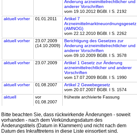
Änderung arzneimittelrechtlicher und
anderer Vorschriften
vom 19.10.2012 BGBl. I S. 2192
aktuell
vorher
01.01.2011
Artikel 7
Arzneimittelmarktneuordnungsgesetz
(AMNOG)
vom 22.12.2010 BGBl. I S. 2262
aktuell
vorher
23.07.2009
Berichtigung des Gesetzes zur
(14.10.2009)
Änderung arzneimittelrechtlicher und
anderer Vorschriften
vom 09.10.2009 BGBl. I S. 3578
aktuell
vorher
23.07.2009
Artikel 1 Gesetz zur Änderung
arzneimittelrechtlicher und anderer
Vorschriften
vom 17.07.2009 BGBl. I S. 1990
aktuell
vorher
01.08.2007
Artikel 2 Gewebegesetz
vom 20.07.2007 BGBl. I S. 1574
aktuell
vor
früheste archivierte Fassung
01.08.2007
Bitte beachten Sie, dass rückwirkende Änderungen - soweit
vorhanden - nach dem Verkündungsdatum des
Änderungstitels (Datum in Klammern) und nicht nach dem
Datum des Inkrafttretens in diese Liste einsortiert sind.