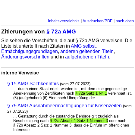
Inhaltsverzeichnis
|
Ausdrucken/PDF
|
nach oben
Zitierungen von
§ 72a AMG
Sie sehen die Vorschriften, die auf § 72a AMG verweisen. Die
Liste ist unterteilt nach Zitaten in
AMG selbst
,
Ermächtigungsgrundlagen
,
anderen geltenden Titeln
,
Änderungsvorschriften
und in
aufgehobenen Titeln
.
interne Verweise
§ 15 AMG Sachkenntnis
(vom 27.07.2023)
... durch einen Staat erteilt worden ist, mit dem eine gegenseitige
Anerkennung von Zertifikaten nach
§ 72a Satz 1 Nr. 1
vereinbart ist.
(5) (aufgehoben) (6) Eine nach Überprüfung der ...
§ 79 AMG Ausnahmeermächtigungen für Krisenzeiten
(vom
27.07.2023)
... Gestattung durch die zuständige Behörde gilt zugleich als
Bescheinigung nach
§ 72a Absatz 1 Satz 1 Nummer 3
oder nach
§ 72b Absatz 2 Satz 1 Nummer 3, dass die Einfuhr im öffentlichen
Interesse ...