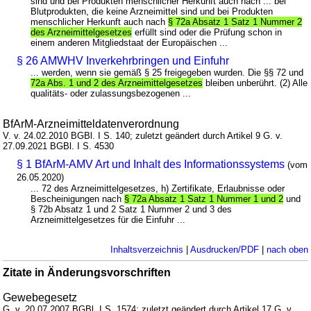
sind und bei Produkten menschlicher Herkunft auch nach ... bei
Blutprodukten, die keine Arzneimittel sind und bei Produkten
menschlicher Herkunft auch nach
§ 72a Absatz 1 Satz 1 Nummer 2
des Arzneimittelgesetzes
erfüllt sind oder die Prüfung schon in
einem anderen Mitgliedstaat der Europäischen ...
§ 26 AMWHV Inverkehrbringen und Einfuhr
... werden, wenn sie gemäß § 25 freigegeben wurden. Die §§ 72 und
72a Abs. 1 und 2 des Arzneimittelgesetzes
bleiben unberührt. (2) Alle
qualitäts- oder zulassungsbezogenen ...
BfArM-Arzneimitteldatenverordnung
V. v. 24.02.2010 BGBl. I S. 140; zuletzt geändert durch Artikel 9 G. v.
27.09.2021 BGBl. I S. 4530
§ 1 BfArM-AMV Art und Inhalt des Informationssystems
(vom
26.05.2020)
... 72 des Arzneimittelgesetzes, h) Zertifikate, Erlaubnisse oder
Bescheinigungen nach
§ 72a Absatz 1 Satz 1 Nummer 1 und 2
und
§ 72b Absatz 1 und 2 Satz 1 Nummer 2 und 3 des
Arzneimittelgesetzes für die Einfuhr ...
Inhaltsverzeichnis
|
Ausdrucken/PDF
|
nach oben
Zitate in Änderungsvorschriften
Gewebegesetz
G. v. 20.07.2007 BGBl. I S. 1574; zuletzt geändert durch Artikel 17 G. v.