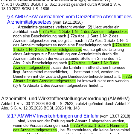
V. v. 17.06.2003 BGBl. I S. 851; zuletzt geändert durch Artikel 1 V. v.
18.10.2022 BGBl. I S. 1806
§ 4 AMGZSAV Ausnahmen vom Dreizehnten Abschnitt des
Arzneimittelgesetzes
(vom 19.11.2020)
... Arzneimittelgesetzes verbracht werden. (2) Liegt weder ein
Zertifikat nach
§ 72a Abs. 1 Satz 1 Nr. 1 des Arzneimittelgesetzes
noch eine Bescheinigung nach § 72a Abs. 1 Satz 1 Nr. 2 des
Arzneimittelgesetzes vor, so gilt ... nach § 72a Abs. 1 Satz 1 Nr. 1
des Arzneimittelgesetzes noch eine Bescheinigung nach
§ 72a Abs.
1 Satz 1 Nr. 2 des Arzneimittelgesetzes
vor, so gilt die Erteilung
eines Auftrages zur Beschaffung von Arzneimitteln durch die ...
Arzneimitteln durch die veranlassende Stelle im Sinne des § 1
Abs. 2 als Bescheinigung nach
§ 72a Abs. 1 Satz 1 Nr. 3 des
Arzneimittelgesetzes
, dass die Einfuhr im öffentlichen Interesse
liegt. Arzneimittel menschlicher, ... bestimmt sind, werden im
Benehmen mit der zuständigen Bundesoberbehörde beschafft;
§ 72a
Absatz 1c des Arzneimittelgesetzes
ist insoweit nicht anzuwenden.
(3) § 72 Absatz 1 des Arzneimittelgesetzes findet ...
Arzneimittel- und Wirkstoffherstellungsverordnung (AMWHV)
Artikel 1 V. v. 03.11.2006 BGBl. I S. 2523; zuletzt geändert durch Artikel 2
Abs. 5 G. v. 12.05.2026 BGBl. 2026 I Nr. 143
§ 17 AMWHV Inverkehrbringen und Einfuhr
(vom 13.07.2018)
... sind, kann von der Prüfung nach Absatz 1 abgesehen werden,
wenn die Voraussetzungen nach
§ 72a Absatz 1 Satz 1 Nummer 1
des Arzneimittelgesetzes
, bei Blutprodukten, die keine Arzneimittel