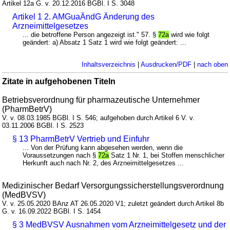
Artikel 12a G. v. 20.12.2016 BGBl. I S. 3048
Artikel 1 2. AMGuaÄndG Änderung des
Arzneimittelgesetzes
... die betroffene Person angezeigt ist." 57. §
72a
wird wie folgt
geändert: a) Absatz 1 Satz 1 wird wie folgt geändert: ...
Inhaltsverzeichnis
|
Ausdrucken/PDF
|
nach oben
Zitate in aufgehobenen Titeln
Betriebsverordnung für pharmazeutische Unternehmer
(PharmBetrV)
V. v. 08.03.1985 BGBl. I S. 546; aufgehoben durch Artikel 6 V. v.
03.11.2006 BGBl. I S. 2523
§ 13 PharmBetrV Vertrieb und Einfuhr
... Von der Prüfung kann abgesehen werden, wenn die
Voraussetzungen nach §
72a
Satz 1 Nr. 1, bei Stoffen menschlicher
Herkunft auch nach Nr. 2, des Arzneimittelgesetzes ...
Medizinischer Bedarf Versorgungssicherstellungsverordnung
(MedBVSV)
V. v. 25.05.2020 BAnz AT 26.05.2020 V1; zuletzt geändert durch Artikel 8b
G. v. 16.09.2022 BGBl. I S. 1454
§ 3 MedBVSV Ausnahmen vom Arzneimittelgesetz und der