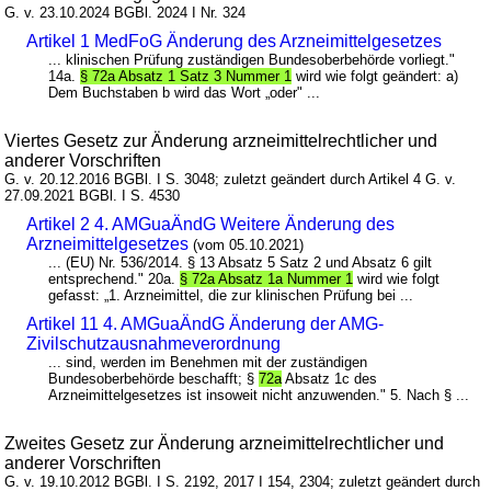
G. v. 23.10.2024 BGBl. 2024 I Nr. 324
Artikel 1 MedFoG Änderung des Arzneimittelgesetzes
... klinischen Prüfung zuständigen Bundesoberbehörde vorliegt."
14a.
§ 72a Absatz 1 Satz 3 Nummer 1
wird wie folgt geändert: a)
Dem Buchstaben b wird das Wort „oder" ...
Viertes Gesetz zur Änderung arzneimittelrechtlicher und
anderer Vorschriften
G. v. 20.12.2016 BGBl. I S. 3048; zuletzt geändert durch Artikel 4 G. v.
27.09.2021 BGBl. I S. 4530
Artikel 2 4. AMGuaÄndG Weitere Änderung des
Arzneimittelgesetzes
(vom 05.10.2021)
... (EU) Nr. 536/2014. § 13 Absatz 5 Satz 2 und Absatz 6 gilt
entsprechend." 20a.
§ 72a Absatz 1a Nummer 1
wird wie folgt
gefasst: „1. Arzneimittel, die zur klinischen Prüfung bei ...
Artikel 11 4. AMGuaÄndG Änderung der AMG-
Zivilschutzausnahmeverordnung
... sind, werden im Benehmen mit der zuständigen
Bundesoberbehörde beschafft; §
72a
Absatz 1c des
Arzneimittelgesetzes ist insoweit nicht anzuwenden." 5. Nach § ...
Zweites Gesetz zur Änderung arzneimittelrechtlicher und
anderer Vorschriften
G. v. 19.10.2012 BGBl. I S. 2192, 2017 I 154, 2304; zuletzt geändert durch