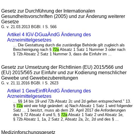
Gesetz zur Durchführung der Internationalen
Gesundheitsvorschriften (2005) und zur Änderung weiterer
Gesetze
G. v. 21.03.2013 BGBl. I S. 566
Artikel 4 IGV-DGuaÄndG Änderung des
Arzneimittelgesetzes
... Die Gestattung durch die zuständige Behörde gilt zugleich als
Bescheinigung nach §
72a
Absatz 1 Satz 1 Nummer 3 oder nach
§ 72b Absatz 2 Satz 1 Nummer 3, dass die Einfuhr im ...
Gesetz zur Umsetzung der Richtlinien (EU) 2015/566 und
(EU) 2015/565 zur Einfuhr und zur Kodierung menschlicher
Gewebe und Gewebezubereitungen
G. v. 21.11.2016 BGBl. I S. 2623
Artikel 1 GewEinfRÄndG Änderung des
Arzneimittelgesetzes
... §§ 14 bis 19 und 72b Absatz 2c und 2d gelten entsprechend." 13.
§
72a
wird wie folgt geändert: a) Nach Absatz 1 Satz 1 wird folgender
Satz ... 1 besitzt, muss ab dem 29. April 2017 die Anforderungen
des § 72 Absatz 4 und 5, §
72a
Absatz 1 Satz 2 und Absatz 1e,
§ 72b Absatz 1, 1a, 2 Satz 2, Absatz 2a, 2c, 2d und des § ...
Medizinforschungsgesetz