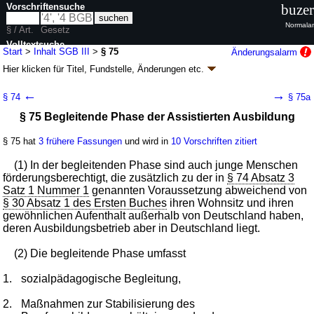
Vorschriftensuche
buzer
Normalan
§ / Art.
Gesetz
Volltextsuche
Start
>
Inhalt SGB III
>
§ 75
Änderungsalarm
Hier klicken für
Titel, Fundstelle, Änderungen
etc.
nur in SGB III
§ 75 - Sozialgesetzbuch (SGB) Drittes Buch (III) -
←
→
§ 74
§ 75a
Arbeitsförderung - (SGB III)
§ 75 Begleitende Phase der Assistierten Ausbildung
Artikel 1 G. v. 24.03.1997
BGBl. I S. 594
, 595; zuletzt geändert durch
Artikel 1a
G. v. 24.07.2026
BGBl. 2026 I Nr. 228
§ 75 hat
3 frühere Fassungen
und wird in
10 Vorschriften zitiert
Geltung ab 01.01.1998; FNA: 860-3
Sozialgesetzbuch
245 weitere Fassungen
|
Drucksachen / Entwurf / Begründung
|
(1) In der begleitenden Phase sind auch junge Menschen
wird in 991 Vorschriften zitiert
förderungsberechtigt, die zusätzlich zu der in
§ 74 Absatz 3
Satz 1 Nummer 1
genannten Voraussetzung abweichend von
Drittes Kapitel Aktive Arbeitsförderung
§ 30 Absatz 1 des Ersten Buches
ihren Wohnsitz und ihren
Dritter Abschnitt Berufswahl und Berufsausbildung
gewöhnlichen Aufenthalt außerhalb von Deutschland haben,
Vierter Unterabschnitt Berufsausbildung
deren Ausbildungsbetrieb aber in Deutschland liegt.
(2) Die begleitende Phase umfasst
1.
sozialpädagogische Begleitung,
2.
Maßnahmen zur Stabilisierung des