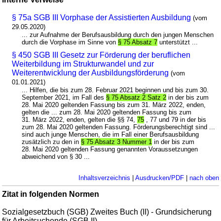
§ 75a SGB III Vorphase der Assistierten Ausbildung
(vom
29.05.2020)
... zur Aufnahme der Berufsausbildung durch den jungen Menschen
durch die Vorphase im Sinne von
§ 75 Absatz 7
unterstützt ...
§ 450 SGB III Gesetz zur Förderung der beruflichen
Weiterbildung im Strukturwandel und zur
Weiterentwicklung der Ausbildungsförderung
(vom
01.01.2021)
... Hilfen, die bis zum 28. Februar 2021 beginnen und bis zum 30.
September 2021, im Fall des
§ 75 Absatz 2 Satz 2
in der bis zum
28. Mai 2020 geltenden Fassung bis zum 31. März 2022, enden,
gelten die ... zum 28. Mai 2020 geltenden Fassung bis zum
31. März 2022, enden, gelten die §§ 74,
75
, 77 und 79 in der bis
zum 28. Mai 2020 geltenden Fassung. Förderungsberechtigt sind ...
sind auch junge Menschen, die im Fall einer Berufsausbildung
zusätzlich zu den in
§ 75 Absatz 3 Nummer 1
in der bis zum
28. Mai 2020 geltenden Fassung genannten Voraussetzungen
abweichend von § 30 ...
Inhaltsverzeichnis
|
Ausdrucken/PDF
|
nach oben
Zitat in folgenden Normen
Sozialgesetzbuch (SGB) Zweites Buch (II) - Grundsicherung
für Arbeitsuchende (SGB II)