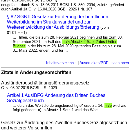
neugefasst durch B. v. 13.05.2011 BGBl. I S. 850, 2094; zuletzt geändert
durch Artikel 1a G. v. 16.04.2026 BGBl. 2026 I Nr. 107
§ 82 SGB II Gesetz zur Förderung der beruflichen
Weiterbildung im Strukturwandel und zur
Weiterentwicklung der Ausbildungsförderung
(vom
01.01.2021)
... Hilfen, die bis zum 28. Februar 2021 beginnen und bis zum 30.
September 2021, im Fall des
§ 75 Absatz 2 Satz 2 des Dritten
Buches
in der bis zum 28. Mai 2020 geltenden Fassung bis zum
31. März 2022, enden, und für ...
Inhaltsverzeichnis
|
Ausdrucken/PDF
|
nach oben
Zitate in Änderungsvorschriften
Ausländerbeschäftigungsförderungsgesetz
G. v. 08.07.2019 BGBl. I S. 1029
Artikel 1 AuslBFG Änderung des Dritten Buches
Sozialgesetzbuch
... durch das Wort „förderungsberechtigte" ersetzt. 14.
§ 75
wird wie
folgt geändert: a) In Absatz 1 Satz 1 wird das Wort ...
Gesetz zur Änderung des Zwölften Buches Sozialgesetzbuch
und weiterer Vorschriften