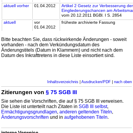
aktuell
vorher
01.04.2012
Artikel 2 Gesetz zur Verbesserung de
Eingliederungschancen am Arbeitsma
vom 20.12.2011 BGBl. I S. 2854
aktuell
vor
früheste archivierte Fassung
01.04.2012
Bitte beachten Sie, dass rückwirkende Änderungen - soweit
vorhanden - nach dem Verkündungsdatum des
Änderungstitels (Datum in Klammern) und nicht nach dem
Datum des Inkrafttretens in diese Liste einsortiert sind.
Inhaltsverzeichnis
|
Ausdrucken/PDF
|
nach oben
Zitierungen von
§ 75 SGB III
Sie sehen die Vorschriften, die auf § 75 SGB III verweisen.
Die Liste ist unterteilt nach Zitaten in
SGB III selbst
,
Ermächtigungsgrundlagen
,
anderen geltenden Titeln
,
Änderungsvorschriften
und in
aufgehobenen Titeln
.
interne Verweise