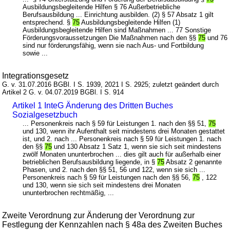
Ausbildungsbegleitende Hilfen § 76 Außerbetriebliche
Berufsausbildung ... Einrichtung ausbilden. (2) § 57 Absatz 1 gilt
entsprechend. §
75
Ausbildungsbegleitende Hilfen (1)
Ausbildungsbegleitende Hilfen sind Maßnahmen ... 77 Sonstige
Förderungsvoraussetzungen Die Maßnahmen nach den §§
75
und 76
sind nur förderungsfähig, wenn sie nach Aus- und Fortbildung
sowie ...
Integrationsgesetz
G. v. 31.07.2016 BGBl. I S. 1939, 2021 I S. 2925; zuletzt geändert durch
Artikel 2 G. v. 04.07.2019 BGBl. I S. 914
Artikel 1 InteG Änderung des Dritten Buches
Sozialgesetzbuch
... Personenkreis nach § 59 für Leistungen 1. nach den §§ 51,
75
und 130, wenn ihr Aufenthalt seit mindestens drei Monaten gestattet
ist, und 2. nach ... Personenkreis nach § 59 für Leistungen 1. nach
den §§
75
und 130 Absatz 1 Satz 1, wenn sie sich seit mindestens
zwölf Monaten ununterbrochen ... dies gilt auch für außerhalb einer
betrieblichen Berufsausbildung liegende, in §
75
Absatz 2 genannte
Phasen, und 2. nach den §§ 51, 56 und 122, wenn sie sich ...
Personenkreis nach § 59 für Leistungen nach den §§ 56,
75
, 122
und 130, wenn sie sich seit mindestens drei Monaten
ununterbrochen rechtmäßig, ...
Zweite Verordnung zur Änderung der Verordnung zur
Festlegung der Kennzahlen nach § 48a des Zweiten Buches