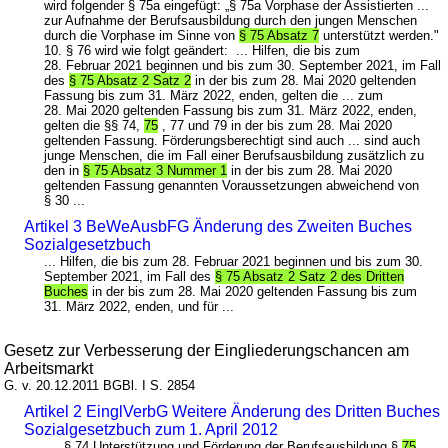
wird folgender § 75a eingefügt: „§ 75a Vorphase der Assistierten ...
zur Aufnahme der Berufsausbildung durch den jungen Menschen
durch die Vorphase im Sinne von
§ 75 Absatz 7
unterstützt werden."
10. § 76 wird wie folgt geändert: ... Hilfen, die bis zum
28. Februar 2021 beginnen und bis zum 30. September 2021, im Fall
des
§ 75 Absatz 2 Satz 2
in der bis zum 28. Mai 2020 geltenden
Fassung bis zum 31. März 2022, enden, gelten die ... zum
28. Mai 2020 geltenden Fassung bis zum 31. März 2022, enden,
gelten die §§ 74,
75
, 77 und 79 in der bis zum 28. Mai 2020
geltenden Fassung. Förderungsberechtigt sind auch ... sind auch
junge Menschen, die im Fall einer Berufsausbildung zusätzlich zu
den in
§ 75 Absatz 3 Nummer 1
in der bis zum 28. Mai 2020
geltenden Fassung genannten Voraussetzungen abweichend von
§ 30 ...
Artikel 3 BeWeAusbFG Änderung des Zweiten Buches
Sozialgesetzbuch
... Hilfen, die bis zum 28. Februar 2021 beginnen und bis zum 30.
September 2021, im Fall des
§ 75 Absatz 2 Satz 2 des Dritten
Buches
in der bis zum 28. Mai 2020 geltenden Fassung bis zum
31. März 2022, enden, und für ...
Gesetz zur Verbesserung der Eingliederungschancen am
Arbeitsmarkt
G. v. 20.12.2011 BGBl. I S. 2854
Artikel 2 EinglVerbG Weitere Änderung des Dritten Buches
Sozialgesetzbuch zum 1. April 2012
... § 74 Unterstützung und Förderung der Berufsausbildung §
75