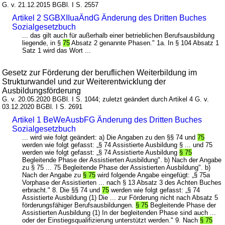
G. v. 21.12.2015 BGBl. I S. 2557
Artikel 2 SGBXIIuaÄndG Änderung des Dritten Buches
Sozialgesetzbuch
... das gilt auch für außerhalb einer betrieblichen Berufsausbildung
liegende, in §
75
Absatz 2 genannte Phasen." 1a. In § 104 Absatz 1
Satz 1 wird das Wort ...
Gesetz zur Förderung der beruflichen Weiterbildung im
Strukturwandel und zur Weiterentwicklung der
Ausbildungsförderung
G. v. 20.05.2020 BGBl. I S. 1044; zuletzt geändert durch Artikel 4 G. v.
03.12.2020 BGBl. I S. 2691
Artikel 1 BeWeAusbFG Änderung des Dritten Buches
Sozialgesetzbuch
... wird wie folgt geändert: a) Die Angaben zu den §§ 74 und
75
werden wie folgt gefasst: „§ 74 Assistierte Ausbildung § ... und 75
werden wie folgt gefasst: „§ 74 Assistierte Ausbildung
§ 75
Begleitende Phase der Assistierten Ausbildung". b) Nach der Angabe
zu § 75 ... 75 Begleitende Phase der Assistierten Ausbildung". b)
Nach der Angabe zu
§ 75
wird folgende Angabe eingefügt: „§ 75a
Vorphase der Assistierten ... nach § 13 Absatz 3 des Achten Buches
erbracht." 8. Die §§ 74 und
75
werden wie folgt gefasst: „§ 74
Assistierte Ausbildung (1) Die ... zur Förderung nicht nach Absatz 5
förderungsfähiger Berufsausbildungen.
§ 75
Begleitende Phase der
Assistierten Ausbildung (1) In der begleitenden Phase sind auch ...
oder der Einstiegsqualifizierung unterstützt werden." 9. Nach
§ 75