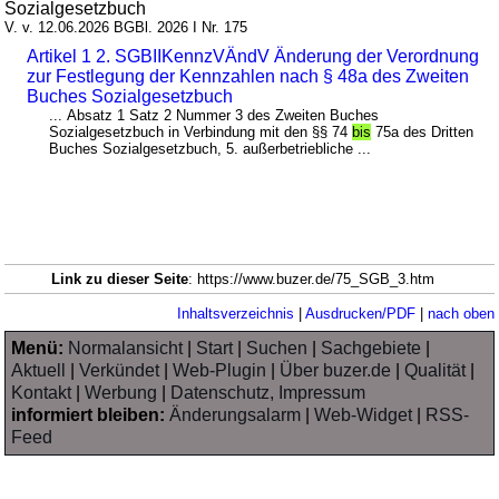
Sozialgesetzbuch
V. v. 12.06.2026 BGBl. 2026 I Nr. 175
Artikel 1 2. SGBIIKennzVÄndV Änderung der Verordnung
zur Festlegung der Kennzahlen nach § 48a des Zweiten
Buches Sozialgesetzbuch
... Absatz 1 Satz 2 Nummer 3 des Zweiten Buches
Sozialgesetzbuch in Verbindung mit den §§ 74
bis
75a des Dritten
Buches Sozialgesetzbuch, 5. außerbetriebliche ...
Link zu dieser Seite
: https://www.buzer.de/75_SGB_3.htm
Inhaltsverzeichnis
|
Ausdrucken/PDF
|
nach oben
Menü:
Normalansicht
|
Start
|
Suchen
|
Sachgebiete
|
Aktuell
|
Verkündet
|
Web-Plugin
|
Über buzer.de
|
Qualität
|
Kontakt
|
Werbung
|
Datenschutz, Impressum
informiert bleiben:
Änderungsalarm
|
Web-Widget
|
RSS-
Feed