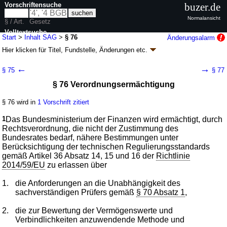
Vorschriftensuche
buzer.de
Normalansicht
§ / Art.
Gesetz
Volltextsuche
Start
>
Inhalt SAG
>
§ 76
Änderungsalarm
Hier klicken für
Titel, Fundstelle, Änderungen
etc.
nur in SAG
§ 76 - Sanierungs- und Abwicklungsgesetz
←
→
§ 75
§ 77
(SAG)
§ 76 Verordnungsermächtigung
Artikel 1 G. v. 10.12.2014
BGBl. I S. 2091
(
Nr. 59
); zuletzt geändert durch
Artikel 6
G. v. 25.03.2026
BGBl. 2026 I Nr. 81
§ 76 wird in
1 Vorschrift zitiert
Geltung ab 01.01.2015, abweichend siehe
Artikel 10
; FNA: 660-10
Bundesbürgschaften
1
Das Bundesministerium der Finanzen wird ermächtigt, durch
25 weitere Fassungen
|
Drucksachen / Entwurf / Begründung
|
Rechtsverordnung, die nicht der Zustimmung des
wird in 155 Vorschriften zitiert
Bundesrates bedarf, nähere Bestimmungen unter
Berücksichtigung der technischen Regulierungsstandards
Teil 4 Abwicklung
gemäß Artikel 36 Absatz 14, 15 und 16 der
Richtlinie
Kapitel 1 Abwicklungsbefugnis, Voraussetzungen und
2014/59/EU
zu erlassen über
weitere Befugnisse
1.
die Anforderungen an die Unabhängigkeit des
sachverständigen Prüfers gemäß
§ 70 Absatz 1
,
2.
die zur Bewertung der Vermögenswerte und
Verbindlichkeiten anzuwendende Methode und